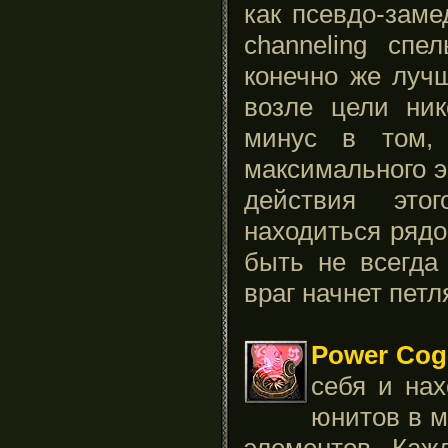
как псевдо-зам
channeling спе
конечно же лучш
возле цели ник
минус в том,
максимального 
действия это
находиться рядо
быть не всегда
враг начнет петл
Power Cog
себя и на
юнитов в м
элементов. Каж