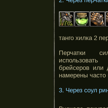
танго хилка 2 пе
Перчатки с
использоват
брейсеров или 
намерены часто г
3. Через соул ри