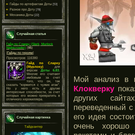
Гайды по артефактам Доты
[53]
Разное про Доту
[79]
Механика Доты
[22]
Случайная статья
Гайд по Сларку (Slark, Murlock
Nightcrowler)
(
95
)
[
Гайды по героям
]
Просмотров: 116380
Гайд по
Сларку
(
Мурлоку
)
для
версии
Доты 6.83
.
Многие его считают
Мой анализ в 
имбовым за счет
того, что он, так
сказать "кормится с чужих атак".
Клокверку
показ
Но у него есть и другие
интересные способности, за счет
других сайта
которых его можно превратить в
отличного херокиллера.
переведенный с 
его идея состо
Случайная картинка
очень хорошо
Тайдхантер