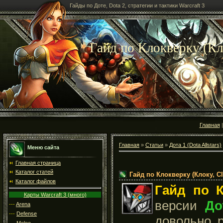
Гайды по Доте, Dota 2, стратегии и тактики Warcraft 3
Гайд по Клокверку (Кл
Главная
Главная
»
Статьи
»
Дота 1 (Dota Allstars)
Меню сайта
Главная страница
Каталог статей
Гайд по Клокверку (Клоку, C
Каталог файлов
Гайд по К
Карты Warcraft 3 (много)
версии
До
---
Arena
---
Defense
довольно 
---
Melee