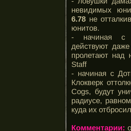
- ловушки дама
невидимых юни
6.78
не отталки
юнитов.
- начиная с 
действуют даже
пролетают над 
Staff
- начиная с До
Клокверк оттол
Cogs, будут ун
радиусе, равном
куда их отброси
Комментарии:
о