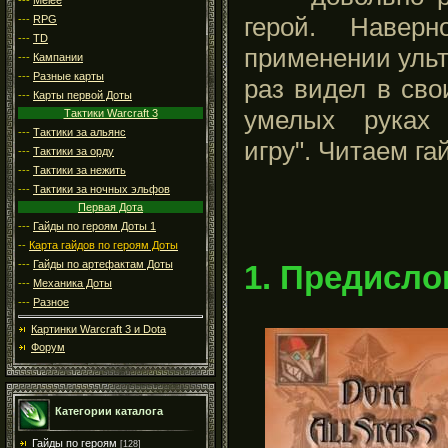
герой. Навер
---
RPG
---
TD
применении ульт
---
Кампании
---
Разные карты
раз видел в сво
---
Карты первой Доты
умелых руках 
Тактики Warcraft 3
---
Тактики за альянс
игру". Читаем га
---
Тактики за орду
---
Тактики за нежить
---
Тактики за ночных эльфов
Первая Дота
---
Гайды по героям Доты 1
--
Карта гайдов по героям Доты
---
Гайды по артефактам Доты
1. Предисло
---
Механика Доты
---
Разное
Картинки Warcraft 3 и Dota
Форум
Категории каталога
Гайды по героям
[128]