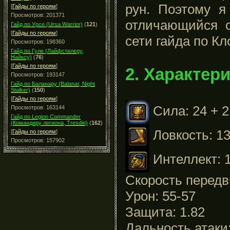
рун. Поэтому я
[
Гайды по героям
]
Просмотров: 201371
отличающийся о
Гайд по Урсе (Ursa Warrior)
(
121
)
[
Гайды по героям
]
сети гайда по Кл
Просмотров: 198360
Гайд по Гуле (Лайфстилеру,
Найксу)
(
76
)
[
Гайды по героям
]
2. Характер
Просмотров: 193147
Гайд по Баланару (Balanar, Night
Stalker)
(
150
)
[
Гайды по героям
]
Сила: 24 + 2
Просмотров: 163144
Гайд по Legion Commander
(Командиру легиона, Tresdin)
(
162
)
Ловкость: 13
[
Гайды по героям
]
Просмотров: 157902
Интеллект: 1
Скорость передв
Урон: 55-57
Защита: 1.82
Дальность атаки