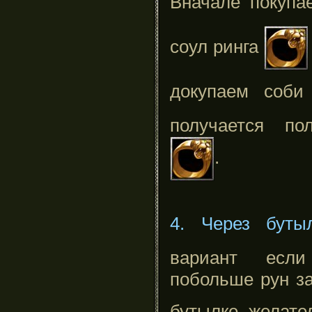
Вначале покуп
соул ринга
докупаем соб
получается по
.
4. Через буты
вариант если
побольше рун за
бутылке желате