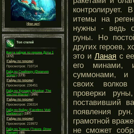
ракетами и бла
контролирует. 
итемы на реге
[
Фан арт
]
нужны - ведь о
руны. Но посто
Топ статей
других героев, 
Карта гайдов по героям Доты 1
это и
Ланая
с ее
(
272
)
[
Гайды по героям
]
его минами
Просмотров: 710714
Гайд по Снайперу (Dwarven
суммонами, 
Sniper)
(
173
)
[
Гайды по героям
]
своих волков
Просмотров: 236451
проверки руны,
Гайд по Хускару (Huskar, The
Sacred Warrior)
(
265
)
[
Гайды по героям
]
поставивший в
Просмотров: 236314
появления рун
Гайд по Войду (Faceless Void,
Darkterror)
(
197
)
грамотной враж
[
Гайды по героям
]
Просмотров: 219972
не сможет собр
Гайд по Траксе (Traxex, Drow
Ranger)
(
89
)