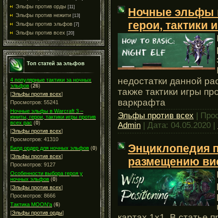
Эльфы против орды
[11]
Ночные эльфы в
Эльфы против нежити
[13]
герои, тактики 
Эльфы против эльфов
[7]
Эльфы против всех
[20]
Топ статей за эльфов
недостатки данной рас
4 популярные тактики за ночных
эльфов
(
26
)
также тактики игры пр
[
Эльфы против всех
]
варкрафта
Просмотров: 55241
Ночные эльфы в Warcraft 3 –
Эльфы против всех
| Про
юниты, герои, тактики игры против
всех рас
(
0
)
Admin
| Дата:
04.05.2020
|
[
Эльфы против всех
]
Просмотров: 41310
Энциклопедия 
Билд ордер для ночных эльфов
(
0
)
[
Эльфы против всех
]
размещению вис
Просмотров: 9127
Особенности выбора героя у
ночных эльфов
(
0
)
[
Эльфы против всех
]
Просмотров: 8666
Тактика MOON'а
(
6
)
[
Эльфы против орды
]
картах 1х1. В статье 