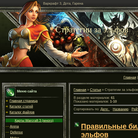
Варкрафт 3, Дота, Гарена
Стратегии за эльфов
Главная
Главная
»
Статьи
» Стратегии за эльфов
Меню сайта
В разделе материалов:
61
Главная страница
Показано материалов:
1-10
Каталог статей
Сортировать по:
Дате
·
Названию
·
Рей
Каталог файлов
Карты Warcraft 3 (много)
Правильные би
---
Arena
---
Defense
эльфов
---
Melee