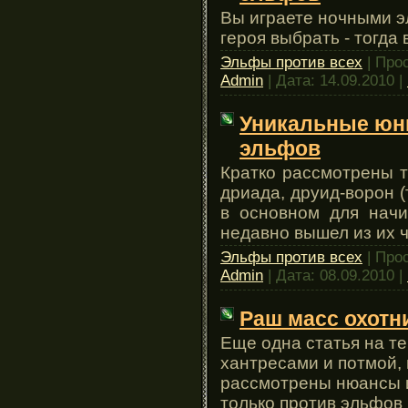
Вы играете ночными э
героя выбрать - тогда 
Эльфы против всех
| Про
Admin
| Дата:
14.09.2010
|
Уникальные юн
эльфов
Кратко рассмотрены 
дриада, друид-ворон (
в основном для начи
недавно вышел из их ч
Эльфы против всех
| Про
Admin
| Дата:
08.09.2010
|
Раш масс охотн
Еще одна статья на те
хантресами и потмой, 
рассмотрены нюансы и
только против эльфов