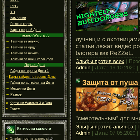
---
RPG
---
TD
---
Кампании
---
Разные карты
---
Карты первой Доты
Тактики Warcraft 3
лучниц и с охотницам
---
Тактики за альянс
статьи лежат видео ро
---
Тактики за орду
блогера как ReZZeL.
---
Тактики за нежить
---
Тактики за ночных эльфов
Эльфы против всех
| Про
Первая Дота
Admin
| Дата:
19.10.2020
|
---
Гайды по героям Доты 1
--
Карта гайдов по героям Доты
Защита от пуша
---
Гайды по артефактам Доты
---
Механика Доты
---
Разное
Картинки Warcraft 3 и Dota
Форум
"смертельным” для м
Эльфы против альянса
| 
Категории каталога
Admin
| Дата:
07.05.2020
|
Эльфы против альянса
[10]