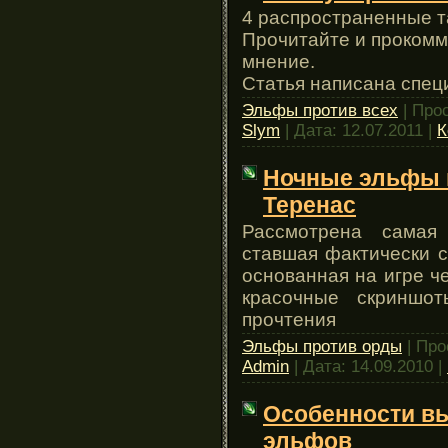
4 распространенные т
Прочитайте и прокомм
мнение.
Статья написана специ
Эльфы против всех
| Про
Slym
| Дата:
12.07.2011
|
К
Ночные эльфы п
Теренас
Рассмотрена самая 
ставшая фактически с
основанная на игре ч
красочные скриншо
прочтения
Эльфы против орды
| Про
Admin
| Дата:
14.09.2010
|
Особенности вы
эльфов