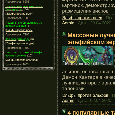
Просмотров: 8286
картинок, демонстрир
Ночные эльфы против всех:
Тинкер рулит
(
34
)
размещения виспов
[
Эльфы против всех
]
Эльфы против всех
| Про
Просмотров: 7906
Admin
| Дата:
29.04.2020
|
Правильные билдордеры за
ночных эльфов
(
7
)
[
Эльфы против всех
]
Массовые лучн
Просмотров: 7903
Как победить орду
(
6
)
эльфийском зе
[
Эльфы против орды
]
Просмотров: 7500
Несколько стратегий эльфа
против хуманов
(
10
)
[
Эльфы против альянса
]
Просмотров: 6729
эльфов, основанные н
Демон Хантера в качес
лучниц, которые в да
талонами
Эльфы против эльфов
| П
Admin
| Дата:
02.04.2020
|
4 популярные т