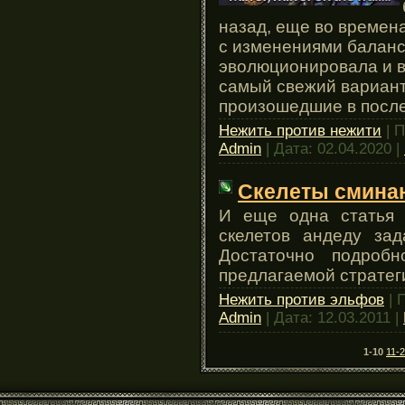
назад, еще во времена
с изменениями баланс
эволюционировала и в
самый свежий вариант
произошедшие в посл
Нежить против нежити
| П
Admin
| Дата:
02.04.2020
|
Скелеты смина
И еще одна статья 
скелетов андеду зад
Достаточно подроб
предлагаемой стратег
Нежить против эльфов
| 
Admin
| Дата:
12.03.2011
|
1-10
11-