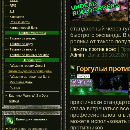
---
RPG
---
TD
---
Кампании
---
Разные карты
стандартный через гул
---
Карты первой Доты
Тактики Warcraft 3
быстрого экспанда. В 
---
Тактики за альянс
ролики от такого попу
---
Тактики за орду
Нежить против всех
| Про
---
Тактики за нежить
Admin
| Дата:
19.10.2020
|
---
Тактики за ночных эльфов
Первая Дота
---
Гайды по героям Доты 1
Горгульи проти
--
Карта гайдов по героям Доты
---
Гайды по артефактам Доты
---
Механика Доты
---
Разное
Картинки Warcraft 3 и Dota
практически стандарто
Форум
стала встречаться все
профессионалов, а в 
Категории каталога
можете использовать 
противников
Нежить против альянса
[4]