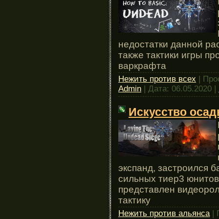
недостатки данной рас
также тактики игры пр
варкрафта
Нежить против всех
| Про
Admin
| Дата:
06.05.2020
|
Искусство осад
экспанд, застроился б
сильных тиер3 юнитов.
представлен видеоро
тактику
Нежить против альянса
| 