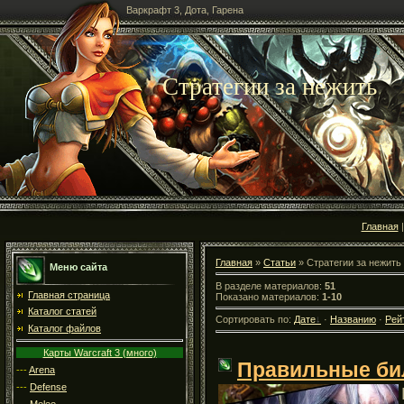
Варкрафт 3, Дота, Гарена
Стратегии за нежить
Главная
Главная
»
Статьи
» Стратегии за нежить
Меню сайта
В разделе материалов:
51
Главная страница
Показано материалов:
1-10
Каталог статей
Сортировать по:
Дате
·
Названию
·
Рей
Каталог файлов
Карты Warcraft 3 (много)
Правильные би
---
Arena
---
Defense
---
Melee