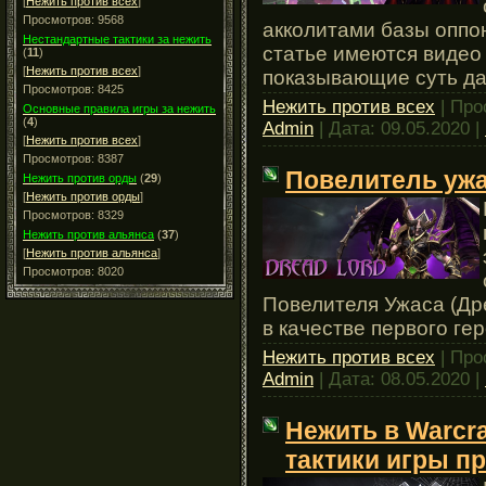
[
Нежить против всех
]
Просмотров: 9568
акколитами базы оппо
Нестандартные тактики за нежить
статье имеются видео
(
11
)
[
Нежить против всех
]
показывающие суть да
Просмотров: 8425
Нежить против всех
| Про
Основные правила игры за нежить
(
4
)
Admin
| Дата:
09.05.2020
|
[
Нежить против всех
]
Просмотров: 8387
Повелитель уж
Нежить против орды
(
29
)
[
Нежить против орды
]
Просмотров: 8329
Нежить против альянса
(
37
)
[
Нежить против альянса
]
Просмотров: 8020
Повелителя Ужаса (Др
в качестве первого ге
Нежить против всех
| Про
Admin
| Дата:
08.05.2020
|
Нежить в Warcra
тактики игры пр