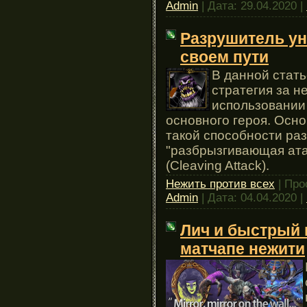
Admin
| Дата:
29.04.2020
|
Разрушитель ун
своем пути
В данной стат
стратегия за н
использовании
основного героя. Осно
такой способности ра
"разбрызгивающая ата
(Cleaving Attack).
Нежить против всех
| Про
Admin
| Дата:
04.04.2020
|
Лич и быстрый 
матчапе нежити