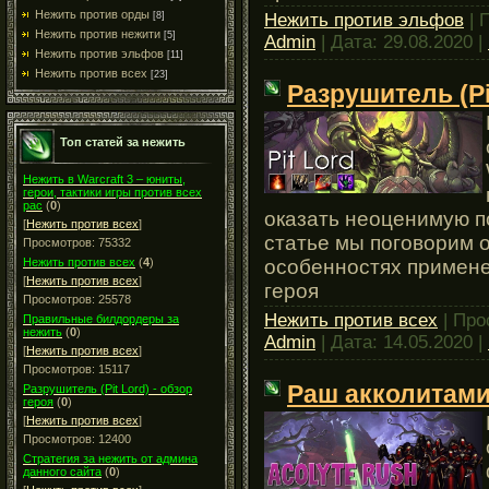
Нежить против орды
Нежить против эльфов
| 
[8]
Нежить против нежити
[5]
Admin
| Дата:
29.08.2020
|
Нежить против эльфов
[11]
Нежить против всех
[23]
Разрушитель (Pit
Топ статей за нежить
Нежить в Warcraft 3 – юниты,
герои, тактики игры против всех
рас
(
0
)
оказать неоценимую п
[
Нежить против всех
]
статье мы поговорим о
Просмотров: 75332
особенностях примене
Нежить против всех
(
4
)
[
Нежить против всех
]
героя
Просмотров: 25578
Нежить против всех
| Про
Правильные билдордеры за
нежить
(
0
)
Admin
| Дата:
14.05.2020
|
[
Нежить против всех
]
Просмотров: 15117
Раш акколитам
Разрушитель (Pit Lord) - обзор
героя
(
0
)
[
Нежить против всех
]
Просмотров: 12400
Стратегия за нежить от админа
данного сайта
(
0
)