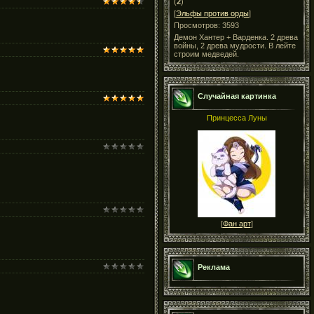
(
2
)
[
Эльфы против орды
]
Просмотров: 3593
Демон Хантер + Варденка. 2 древа
войны, 2 древа мудрости. В лейте
строим медведей.
Случайная картинка
Принцесса Луны
[
Фан арт
]
Реклама