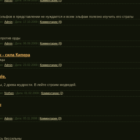
вил:
Admin
| Дата:
14.09.2010
|
Комментарии (2)
 эльфов в представлении не нуждается и всем эльфам полезно изучить его страты
вил:
Admin
| Дата:
17.10.2009
|
Комментарии (6)
 против орды
вил:
Admin
| Дата:
06.09.2009
|
Комментарии (6)
- сила Кипера
ицы
вил:
Admin
| Дата:
23.02.2009
|
Комментарии (0)
le.
ы, 2 древа мудрости. В лейте строим медведей.
вил:
Nothen
| Дата:
01.02.2009
|
Комментарии (2)
ы
вил:
Admin
| Дата:
05.11.2008
|
Комментарии (0)
есь бессильны