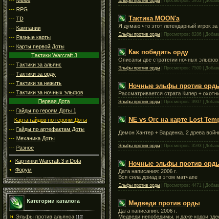
Эльфы против орды
| Просмотров: 5953 | Доба
---
RPG
Тактика MOON'а
---
TD
Я думаю что этот легендарный игрок за
---
Кампании
Эльфы против орды
| Просмотров: 8286 | Доба
---
Разные карты
---
Карты первой Доты
Как победить орду
Тактики Warcraft 3
Описаны две стратегии ночных эльфов
---
Тактики за альянс
Эльфы против орды
| Просмотров: 7500 | Доба
---
Тактики за орду
---
Тактики за нежить
Ночные эльфы против орды 
---
Тактики за ночных эльфов
Рассматривается страта Кипер + охотн
Первая Дота
Эльфы против орды
| Просмотров: 3907 | Доба
---
Гайды по героям Доты 1
NE vs Orc на карте Lost Temp
--
Карта гайдов по героям Доты
---
Гайды по артефактам Доты
Демон Хантер + Варденка. 2 древа войн
---
Механика Доты
Эльфы против орды
| Просмотров: 3593 | Доба
---
Разное
Картинки Warcraft 3 и Dota
Ночные эльфы против орд
Форум
Дата написания: 2006 г.
Вся сила дриад в этом матчапе
Эльфы против орды
| Просмотров: 4471 | Доба
Категории каталога
Медведи против орды
Дата написания: 2006 г.
Медведи непобедимы, и даже кодои зд
Эльфы против альянса
[10]