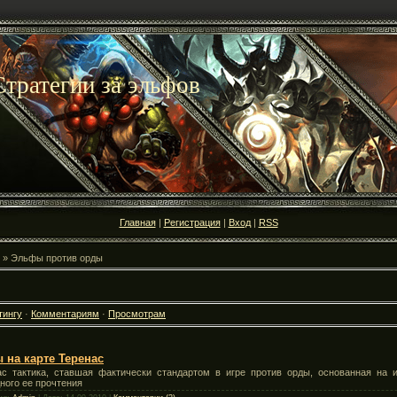
тратегии за эльфов
Главная
|
Регистрация
|
Вход
|
RSS
» Эльфы против орды
тингу
·
Комментариям
·
Просмотрам
на карте Теренас
с тактика, ставшая фактически стандартом в игре против орды, основанная на и
ного ее прочтения