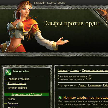
Варкрафт 3, Дота, Гарена
Эльфы против орды - С
Главная
»
Статьи
»
Стратегии за эльфов
Меню сайта
В категории материалов:
11
Главная страница
Показано материалов:
1-10
Каталог статей
Сортировать по:
Дате
·
Названию
·
Рей
Каталог файлов
Карты Warcraft 3 (много)
Ночные эльфы против орды 
---
Arena
Рассмотрена самая популярная сейча
---
Defense
красочные скриншоты для более нагляд
---
Melee