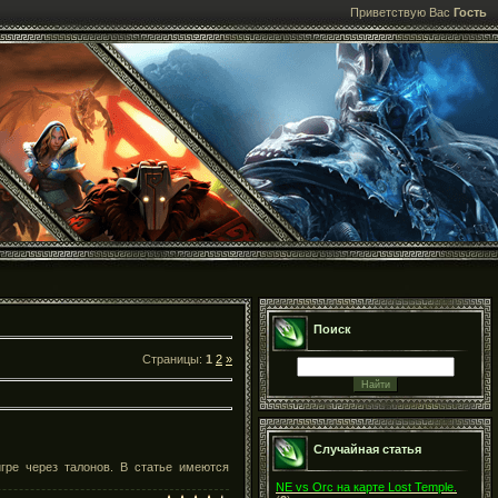
Приветствую Вас
Гость
Поиск
Страницы:
1
2
»
Случайная статья
гре через талонов. В статье имеются
NE vs Orc на карте Lost Temple.