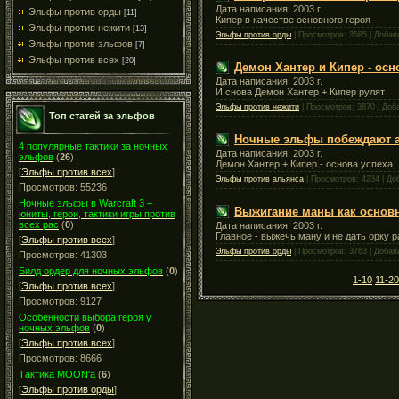
Дата написания: 2003 г.
Эльфы против орды
[11]
Кипер в качестве основного героя
Эльфы против нежити
[13]
Эльфы против орды
| Просмотров: 3585 | Доба
Эльфы против эльфов
[7]
Эльфы против всех
[20]
Демон Хантер и Кипер - осн
Дата написания: 2003 г.
И снова Демон Хантер + Кипер рулят
Эльфы против нежити
| Просмотров: 3870 | Доб
Топ статей за эльфов
Ночные эльфы побеждают 
4 популярные тактики за ночных
Дата написания: 2003 г.
эльфов
(
26
)
Демон Хантер + Кипер - основа успеха
[
Эльфы против всех
]
Эльфы против альянса
| Просмотров: 4234 | Д
Просмотров: 55236
Ночные эльфы в Warcraft 3 –
Выжигание маны как основ
юниты, герои, тактики игры против
всех рас
(
0
)
Дата написания: 2003 г.
Главное - выжечь ману и не дать орку р
[
Эльфы против всех
]
Эльфы против орды
| Просмотров: 3763 | Доба
Просмотров: 41303
Билд ордер для ночных эльфов
(
0
)
1-10
11-20
[
Эльфы против всех
]
Просмотров: 9127
Особенности выбора героя у
ночных эльфов
(
0
)
[
Эльфы против всех
]
Просмотров: 8666
Тактика MOON'а
(
6
)
[
Эльфы против орды
]