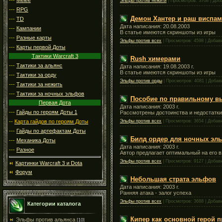
Эльфы против нежити
| Просмотров: 3708 | Доб
---
RPG
Демон Хантер и раш виспа
---
TD
Дата написания: 20.08.2003
---
Кампании
В статье имеются скриншоты из игры
---
Разные карты
Эльфы против всех
| Просмотров: 4598 | Добав
---
Карты первой Доты
Тактики Warcraft 3
Rush химерами
---
Тактики за альянс
Дата написания: 19.08.2003 г.
В статье имеются скриншоты из игры
---
Тактики за орду
Эльфы против орды
| Просмотров: 4081 | Доба
---
Тактики за нежить
---
Тактики за ночных эльфов
Пособие по правильному вы
Первая Дота
Дата написания: 2003 г.
---
Гайды по героям Доты 1
Рассмотрены достоинства и недостатки
Эльфы против всех
| Просмотров: 3654 | Добав
--
Карта гайдов по героям Доты
---
Гайды по артефактам Доты
Билд ордер для ночных эл
---
Механика Доты
Дата написания: 2003 г.
---
Разное
Автор предлагает оптимальный на его в
Эльфы против всех
| Просмотров: 9127 | Добав
Картинки Warcraft 3 и Dota
Форум
Небольшая страта эльфов
Дата написания: 2003 г.
Ранняя атака - залог успеха
Эльфы против всех
| Просмотров: 3688 | Добав
Категории каталога
Кипер как основной герой 
Эльфы против альянса
[10]