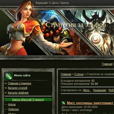
Варкрафт 3, Дота, Гарена
Стратегии за эльфов
Главная
Главная
»
Статьи
» Стратегии за эльфов
Меню сайта
В разделе материалов:
61
Главная страница
Показано материалов:
51-60
Каталог статей
Сортировать по:
Дате
·
Названию
·
Рей
Каталог файлов
Карты Warcraft 3 (много)
Масс охотницы уничтожают
---
Arena
Дата написания: 20.09.2004
---
Defense
Кипер + масс охотницы
---
Melee