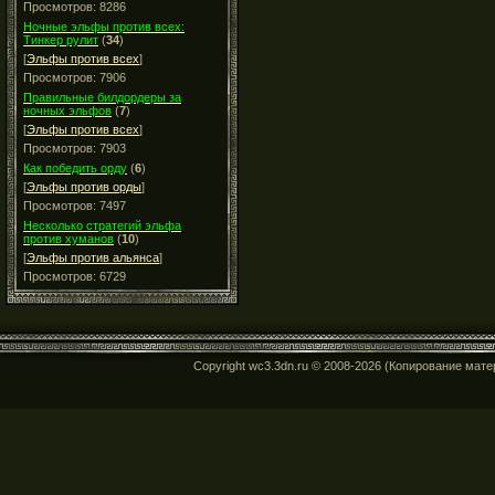
Просмотров: 8286
Ночные эльфы против всех:
Тинкер рулит
(
34
)
[
Эльфы против всех
]
Просмотров: 7906
Правильные билдордеры за
ночных эльфов
(
7
)
[
Эльфы против всех
]
Просмотров: 7903
Как победить орду
(
6
)
[
Эльфы против орды
]
Просмотров: 7497
Несколько стратегий эльфа
против хуманов
(
10
)
[
Эльфы против альянса
]
Просмотров: 6729
Copyright wc3.3dn.ru © 2008-2026 (Копирование мат