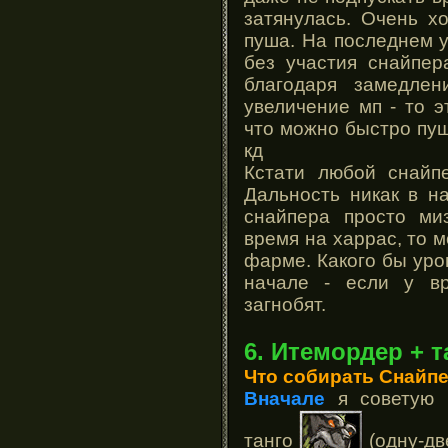
затянулась. Очень х
пуша. На последнем 
без участия снайпер
благодаря замедле
увеличение мп - то э
что можно быстро пуш
кд
Кстати любой снайп
Дальность никак в н
снайпера просто ми
время на харрас, то 
фарме. Какого бы уро
начале - если у вр
загнобят.
6. Итемордер + т
Что собирать Снайп
Вначале
я советую
танго
(одну-дв