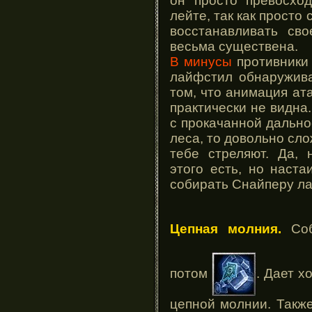
он просто превосхо
лейте, так как просто
восстанавливать св
весьма существена.
В минусы
противники 
лайфстил обнаружива
том, что анимация ата
практически не видна
с прокачанной дально
леса, то довольно сло
тебе стреляют. Да, 
этого есть, но наста
собирать Снайперу ла
Цепная молния.
Соб
потом
. Дает х
цепной молнии. Такж