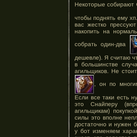
Некоторые собирают 
чтобы поднять ему хп.
вас жестко прессуют
накопить на нормал
собрать один-два
дешевле). Я считаю ч
в большинстве случа
агильщиков. Не стои
, он по многи
Если все таки есть н
это Снайперу (вп
агильщикам) покупко
силы это вполне непл
достаточно и нужен б
у бот изменяем харак