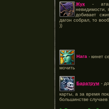
Жук
- атак
невидимости, 
добивает сж
дагон собрал, то во
))
Нага
- кинет с
мочить
Баратрум
- до
карты, а за время пок
большинстве случаев 