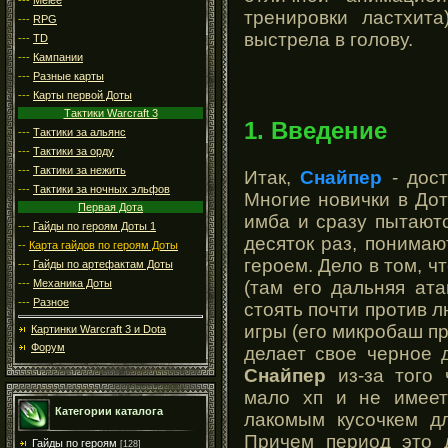
тренировки ластхита
---
RPG
выстрела в голову.
---
TD
---
Кампании
---
Разные карты
---
Карты первой Доты
Тактики Warcraft 3
1. Введение
---
Тактики за альянс
---
Тактики за орду
---
Тактики за нежить
Итак,
Снайпер
- дост
---
Тактики за ночных эльфов
Многие новички в До
Первая Дота
имба и сразу пытаютс
---
Гайды по героям Доты 1
десяток раз, понимают
--
Карта гайдов по героям Доты
героем. Дело в том, ч
---
Гайды по артефактам Доты
(там его дальняя ат
---
Механика Доты
---
Разное
стоять почти против л
игры (его микробаш п
Картинки Warcraft 3 и Dota
Форум
делает свое черное 
Снайпер
из-за того 
мало хп и не имеет
Категории каталога
лакомым кусочкем дл
Причем период это 
Гайды по героям
[128]