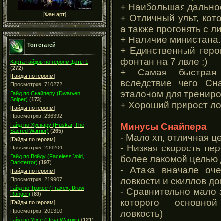
+ Наибольшая дальнос
[
Фан арт
]
+ Отличный ульт, кот
а также прогонять с л
+ Наличие министана.
Топ статей
+ Единственный геро
фонтан на 7 лвле ;)
Карта гайдов по героям Доты 1
(
272
)
+ Самая быстрая 
[
Гайды по героям
]
вследствие чего Сн
Просмотров: 710272
эталоном для трениро
Гайд по Снайперу (Dwarven
Sniper)
(
173
)
+ Хороший прирост ло
[
Гайды по героям
]
Просмотров: 236392
Минусы Снайпера
Гайд по Хускару (Huskar, The
Sacred Warrior)
(
265
)
- Мало хп, отличная ц
[
Гайды по героям
]
- Низкая скорость пе
Просмотров: 236204
Гайд по Войду (Faceless Void,
более лакомой целью 
Darkterror)
(
197
)
- Атака вначале оче
[
Гайды по героям
]
ловкости и скиллов д
Просмотров: 219907
Гайд по Траксе (Traxex, Drow
- Сравнительно мало 
Ranger)
(
89
)
которого основной
[
Гайды по героям
]
Просмотров: 201310
ловкость)
Гайд по Урсе (Ursa Warrior)
(
121
)