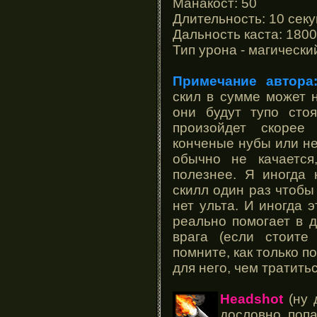
Манакост: 50
Длительность: 10 сек
Дальность каста: 1800
Тип урона - магически
Примечание автора
скил в сумме может 
они будут тупо стоя
произойдет скорее
конченые нубы или н
обычно не качается
полезнее. Я иногда 
скилл один раз чтобы 
нет ульта. И иногда 
реально помогает в 
врага (если стоите
помните, как только п
для него, чем тратить
Headshot
(ну 
дословно, попа