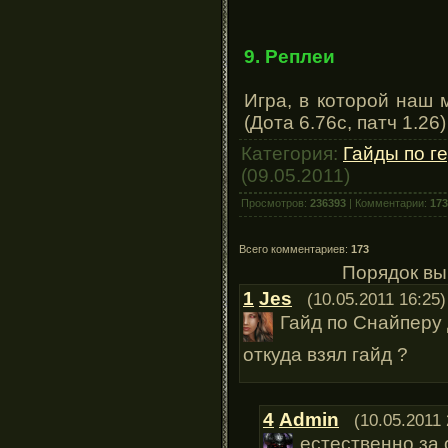
9. Реплеи
Игра, в которой наш
(Дота 6.76с, патч 1.26)
Категория:
Гайды по г
(09.05.2011)
Просмотров:
236393
| Комментарии:
173
Всего комментариев:
173
Порядок вы
1
Jes
(10.05.2011 16:25)
Гайд по Снайперу 
откуда взял гайд ?
4
Admin
(10.05.2011 
естественно за 