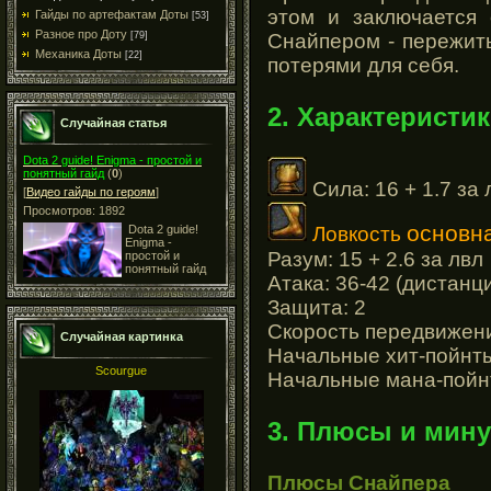
этом и заключается 
Гайды по артефактам Доты
[53]
Разное про Доту
Снайпером - пережит
[79]
Механика Доты
[22]
потерями для себя.
2. Характеристик
Случайная статья
Dota 2 guide! Enigma - простой и
понятный гайд
(
0
)
Сила: 16 + 1.7 за 
[
Видео гайды по героям
]
Просмотров: 1892
основн
Ловкость
Dota 2 guide!
Enigma -
Разум: 15 + 2.6 за лвл
простой и
понятный гайд
Атака: 36-42 (дистанц
Защита: 2
Скорость передвижени
Случайная картинка
Начальные хит-пойнты 
Scourgue
Начальные мана-пойнт
3. Плюсы и мину
Плюсы Снайпера