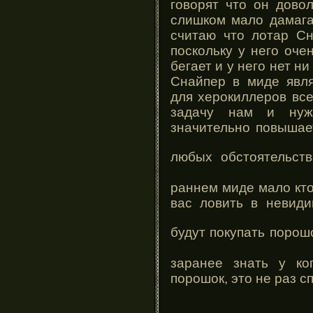
говорят что он дово
слишком мало дамага
считаю что лотар Сн
поскольку у него оче
бегает и у него нет ни
Снайпер в миде явля
для херокиллеров вс
задачу нам и нуже
значительно повыша
любых обстоятельст
раннем миде мало кто
вас ловить в невиди
будут покупать поро
заранее знать у ко
порошок, это не раз с