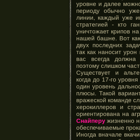
уровне и далее можно
периоду обычно уже
линии, каждый уже и
стратегией - кто га
уничтожает крипов на
нашей башне. Вот ка
двух последних зада
так как наносит урон
вас всегда должна 
поэтому слишком част
Существует и альте
когда до 17-го уровня
один уровень дальнос
плюсы. Такой вариан
вражеской команде сл
херокиллеров и стра
ориентирована на агр
Снайперу
жизненно н
обеспечиваемые прока
Иногда вначале вкач