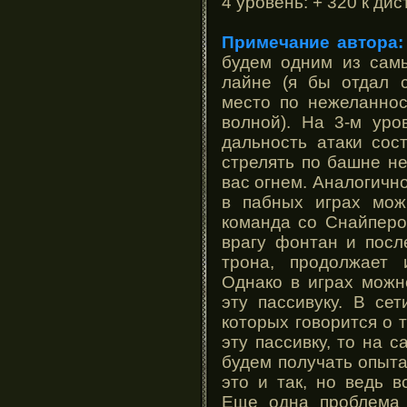
4 уровень: + 320 к ди
Примечание автора:
будем одним из сам
лайне (я бы отдал 
место по нежеланнос
волной). На 3-м уро
дальность атаки сос
стрелять по башне не
вас огнем. Аналогичн
в пабных играх мож
команда со Снайперо
врагу фонтан и посл
трона, продолжает 
Однако в играх можн
эту пассивуку. В се
которых говорится о 
эту пассивку, то на 
будем получать опыта
это и так, но ведь 
Еще одна проблема 