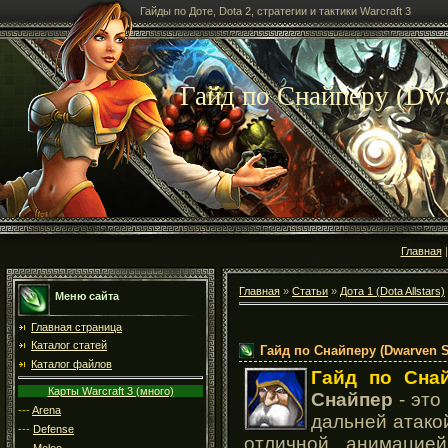
Гайды по Доте, Dota 2, стратегии и тактики Warcraft 3
Гайд по Снайперу (Dwa
Главная
Главная
»
Статьи
»
Дота 1 (Dota Allstars)
Меню сайта
Главная страница
Каталог статей
Гайд по Снайперу (Dwarven S
Каталог файлов
Гайд по Сна
Карты Warcraft 3 (много)
Снайпер
- это
---
Arena
дальней атакой
---
Defense
отличной анимацией
---
Melee