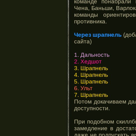
команде понабрали 
Чена, Баньши, Варлока
команды ориентиро
противника.
Через шрапнель
(доб
сайта)
1. Дальность
2. Хедшот
3. Шрапнель
4. Шрапнель
5. Шрапнель
6. Ульт
7. Шрапнель
Потом докачиваем дал
доступности.
При подобном скиллб
замедление в достат
даже не подпускать в