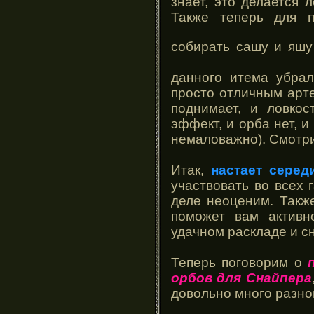
знает, это делается
Также теперь для 
собирать сашу и яш
данного итема убрал
просто отличным арт
поднимает, и ловкос
эффект, и орба нет, и
немаловажно). Смотри
Итак,
настает серед
участвовать во всех 
деле неоценим. Такж
поможет вам активн
удачном раскладе и с
Теперь поговорим о
орбов для Снайпера
довольно много разно