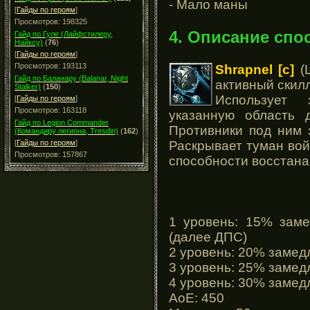
- Мало маны
[
Гайды по героям
]
Просмотров: 198325
4. Описание спо
Гайд по Гуле (Лайфстилеру,
Найксу)
(
76
)
[
Гайды по героям
]
Просмотров: 193113
Shrapnel [c]
(Ш
Гайд по Баланару (Balanar, Night
активный скил
Stalker)
(
150
)
Использует 
[
Гайды по героям
]
Просмотров: 163118
указанную область 
Гайд по Legion Commander
Противники под ним 
(Командиру легиона, Tresdin)
(
162
)
Раскрывает туман вой
[
Гайды по героям
]
Просмотров: 157867
способности восстана
1 уровень: 15% заме
(далее ДПС)
2 уровень: 20% замед
3 уровень: 25% замед
4 уровень: 30% замед
АоЕ: 450