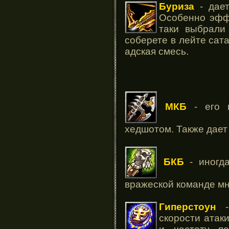
Буриза
- дает
Особенно эфф
таки выбрали
соберете в лейте сата
адская смесь.
МКБ
- его м
хедшотом. Также дает 
БКБ
- иногда
вражеской команде мн
Гиперстоун
- 
скорости атак