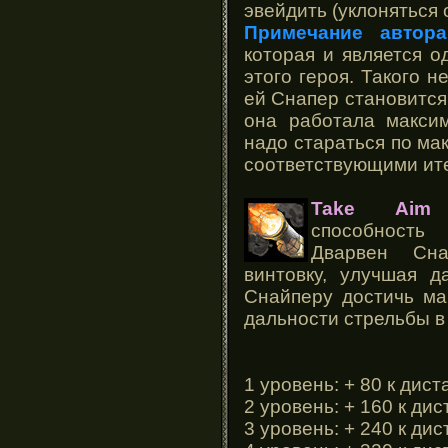
эвейдить (уклоняться 
Примечание автора
которая и является 
этого героя. Такого н
ей Снапер становится
она работала макси
надо стараться по ма
соответствующими и
Take Aim
(
способность
Дварвен Сна
винтовку, улучшая д
Снайперу достичь ма
дальности стрельбы в
1 уровень: + 80 к дис
2 уровень: + 160 к ди
3 уровень: + 240 к ди