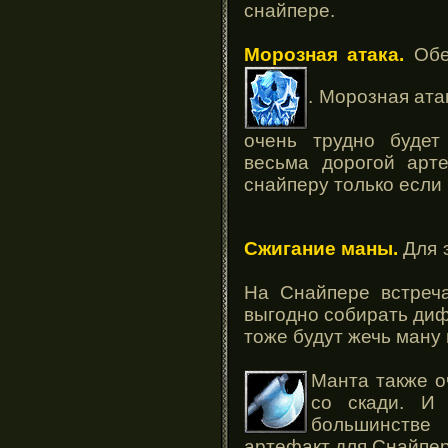
снайпере.
Морозная атака.
Обе
. Морозная ата
очень трудно будет
весьма дорогой арт
снайперу только если 
Сжигание маны.
Для 
На Снайпере встреча
выгодно собирать диф
тоже будут жечь ману 
Манта также о
со скади. И
большинств
артефакт для Снайпер