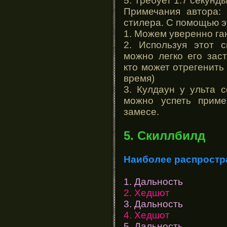
5. Требует 1.7 секунд
Примечания автора: 
стилера. С помощью э
1. Можем уверенно га
2. Используя этот 
можно легко его зас
кто может отрегенить 
время)
3. Кулдаун у ульта 
можно успеть приме
замесе.
5. Скиллбилд
Наиболее распрост
1. Дальность
2. Хедшот
3. Дальность
4. Хедшот
5. Дальность