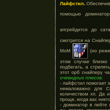
Лайфстил.
Обеспечив
помощью доминат
апгрейдится до са
смотрится на Снайпер
МоМ
(но реже
этом случае близко
подбегать, а стрелят
этот орб снайперу ч
очевидных плюсов:
- лайфстил помогает э
немаловажно для С
количеством хп. Да и
проще, когда вас никто
- доминатор в лейте 