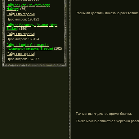
Гайд по Гуле (Лайфстилеру,
Найксу)
(
76
)
Разными цветами показано расстояние 
[
Гайды по героям
]
Просмотров: 193122
Гайд по Баланару (Balanar, Night
Stalker)
(
150
)
[
Гайды по героям
]
Просмотров: 163124
Гайд по Legion Commander
(Командиру легиона, Tresdin)
(
162
)
[
Гайды по героям
]
Просмотров: 157877
Так мы выглядим во время блинка.
Также можно блинкаться через/на разл