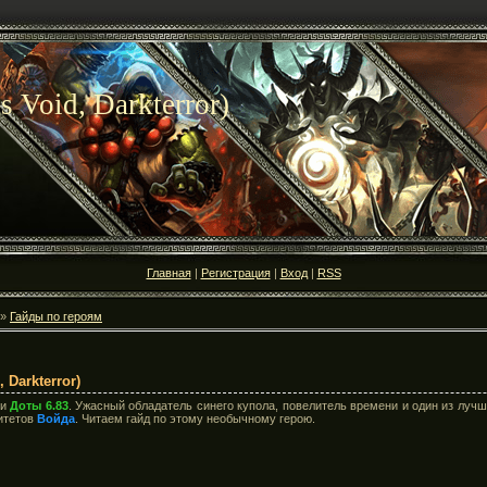
s Void, Darkterror)
Главная
|
Регистрация
|
Вход
|
RSS
»
Гайды по героям
 Darkterror)
ии
Доты 6.83
. Ужасный обладатель синего купола, повелитель времени и один из луч
итетов
Войда
. Читаем гайд по этому необычному герою.