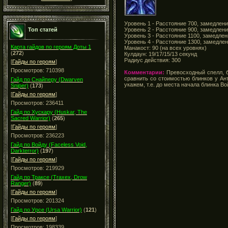
Уровень 1 - Расстояние 700, замедлен
Уровень 2 - Расстояние 900, замедлен
Топ статей
Уровень 3 - Расстояние 1100, замедле
Уровень 4 - Расстояние 1300, замедле
Карта гайдов по героям Доты 1
Манакост: 90 (на всех уровнях)
(
272
)
Кулдаун: 19/17/15/13 секунд
Радиус действия: 300
[
Гайды по героям
]
Просмотров: 710398
Комментарии:
Превосходный спелл, бл
сравнить со стоимостью блинков у Ан
Гайд по Снайперу (Dwarven
укажем, т.е. до места начала блинка В
Sniper)
(
173
)
[
Гайды по героям
]
Просмотров: 236411
Гайд по Хускару (Huskar, The
Sacred Warrior)
(
265
)
[
Гайды по героям
]
Просмотров: 236223
Гайд по Войду (Faceless Void,
Darkterror)
(
197
)
[
Гайды по героям
]
Просмотров: 219929
Гайд по Траксе (Traxex, Drow
Ranger)
(
89
)
[
Гайды по героям
]
Просмотров: 201324
Гайд по Урсе (Ursa Warrior)
(
121
)
[
Гайды по героям
]
Просмотров: 198339