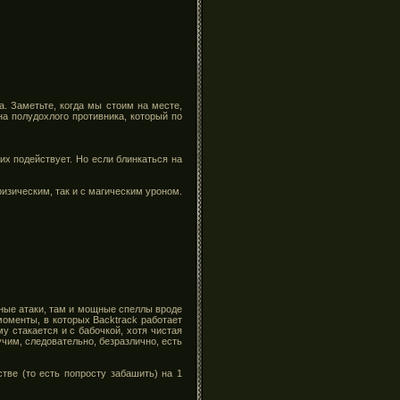
. Заметьте, когда мы стоим на месте,
на полудохлого противника, который по
их подействует. Но если блинкаться на
физическим, так и с магическим уроном.
ные атаки, там и мощные спеллы вроде
оменты, в которых Backtrack работает
му стакается и с бабочкой, хотя чистая
учим, следовательно, безразлично, есть
ве (то есть попросту забашить) на 1