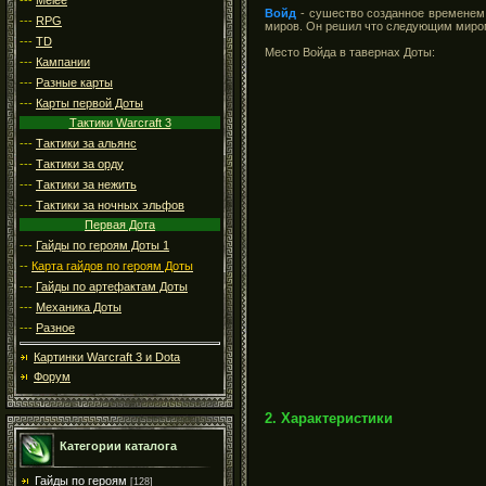
Войд
- сушество созданное временем. 
---
RPG
миров. Он решил что следующим миром
---
TD
Место Войда в тавернах Доты:
---
Кампании
---
Разные карты
---
Карты первой Доты
Тактики Warcraft 3
---
Тактики за альянс
---
Тактики за орду
---
Тактики за нежить
---
Тактики за ночных эльфов
Первая Дота
---
Гайды по героям Доты 1
--
Карта гайдов по героям Доты
---
Гайды по артефактам Доты
---
Механика Доты
---
Разное
Картинки Warcraft 3 и Dota
Форум
2. Характеристики
Категории каталога
Гайды по героям
[128]