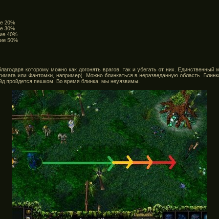
ие 20%
ие 30%
ние 40%
ние 50%
агодаря которому можно как догонять врагов, так и убегать от них. Единственный 
тимага или Фантомки, например). Можно блинкаться в неразведанную область. Блинка
ойд пройдется пешком. Во время блинка, мы неуязвимы.