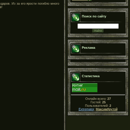
даров. Из за его ярости погибло много
в!
Поиск по сайту
Реклама
Статистика
Онлайн всего:
27
Гостей:
25
Пользователей:
2
Extremator
,
МаксимКрутой