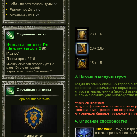
Гайды по артефактам Доты
[53]
Разное про Доту
[79]
Механика Доты
[22]
23 + 1.6
Случайная статья
Иконки скиллов героев Dire
23 + 2.65
(Интеллект) из Доты 2
(
0
)
[
Разное
]
Просмотров: 2416
15 + 1.5
Иконки скиллов героев Доты 2
расы Dire с основной
характеристикой "интеллект".
3. Плюсы и минусы героя
+один из самых сильных героев в л
+способен раскачаться в пермобаш
Случайная картинка
+прост в управлениии (всего 2 акт
+наличие блинка (что многократно 
Герб альянса в WoW
-мало хп вначале
-трудно фармиться в начальном пе
-постоянный прессинг со стороны пр
-у новичков бывают трудности в п
4. Описание способностей
Time Walk
- Войд быстро 
в точке приземления на 3 
[
Обои WoW
]