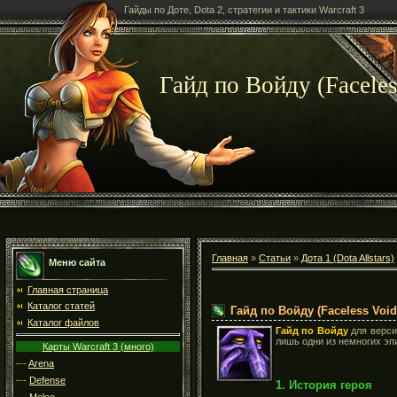
Гайды по Доте, Dota 2, стратегии и тактики Warcraft 3
Гайд по Войду (Faceles
Главная
»
Статьи
»
Дота 1 (Dota Allstars)
Меню сайта
Главная страница
Каталог статей
Гайд по Войду (Faceless Void,
Каталог файлов
Гайд по Войду
для верс
лишь одни из немногих эп
Карты Warcraft 3 (много)
---
Arena
---
Defense
1. История героя
---
Melee