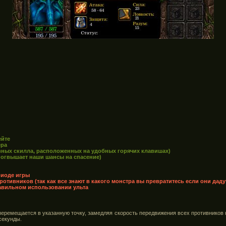
ейте
ера
ивных скилла, расположенных на удобных горячих клавишах)
погвышает наши шансы на спасение)
риоде игры
отивников (так как все знают в какого монстра вы превратитесь если они дад
равильном использовании ульта
перемещается в указанную точку, замедляя скорость передвижения всех противников 
секунды.