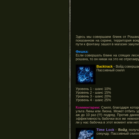
Здесь мы совершаем блинк от Рошана 
показанном на скрине, территория вок
пути к фонтану зашел в магазин закупи
Фишка:
Если совершать блинк на спящих лесны
рошана, то он никак на это не отрегаир
Backtrack
- Войд совершае
Пассивный скилл
Уровень 1 - шанс 10%
Уровень 2 - шанс 15%
Уровень 3 - шанс 20%
Уровень 4 - шанс 25%
Комментарии:
Скилл, благодаря котор
ульта Лины или Лиона. Может отбить 
аж до 10 раз (!!!) подряд. Против дан
эффективность бабочки все же немного 
ли у нас бабочка в этот момент или нет
Time Lock
-
Войд
получа
секунду. Пассивный скилл