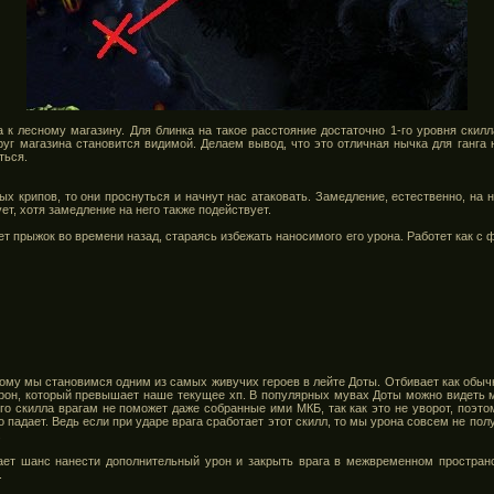
к лесному магазину. Для блинка на такое расстояние достаточно 1-го уровня скилла
руг магазина становится видимой. Делаем вывод, что это отличная нычка для ганга 
ться.
х крипов, то они проснуться и начнут нас атаковать. Замедление, естественно, на н
ует, хотя замедление на него также подействует.
т прыжок во времени назад, стараясь избежать наносимого его урона. Работет как с 
ому мы становимся одним из самых живучих героев в лейте Доты. Отбивает как обыч
урон, который превышает наше текущее хп. В популярных мувах Доты можно видеть м
ного скилла врагам не поможет даже собранные ими МКБ, так как это не уворот, поэто
падает. Ведь если при ударе врага сработает этот скилл, то мы урона совсем не пол
.
ет шанс нанести дополнительный урон и закрыть врага в межвременном пространст
.