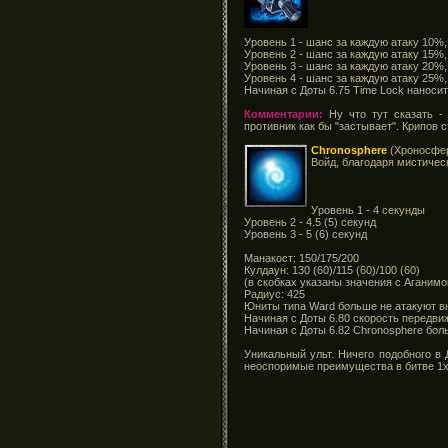
Уровень 1 - шанс за каждую атаку 10%,
Уровень 2 - шанс за каждую атаку 15%,
Уровень 3 - шанс за каждую атаку 20%,
Уровень 4 - шанс за каждую атаку 25%,
Начиная с Доты 6.75 Time Lock наноси
Комментарии:
Ну что тут сказать -
противник как бы "застывает". Крипов 
Chronosphere
(Хроносфе
Войд, благодаря мистичес
Уровень 1 - 4 секунды
Уровень 2 - 4.5 (5) секунд
Уровень 3 - 5 (6) секунд
Манакост: 150/175/200
Кулдаун: 130 (60)/115 (60)/100 (60)
(в скобках указаны значения с Аганимо
Радиус: 425
Юниты типа Ward больше не атакуют в
Начиная с Доты 6.80 скорость передви
Начиная с Доты 6.82
Chronosphere
боль
Уникальный ульт. Ничего подобного в
неоспоримые преимущества в битве 1х