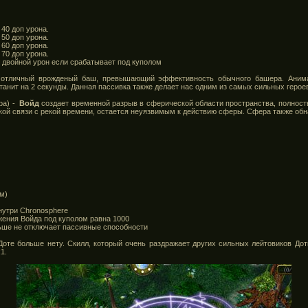
 40 доп урона.
 50 доп урона.
 60 доп урона.
 70 доп урона.
т двойной урон если срабатывает под куполом
 отличный врожденый баш, превышающий эффективность обычного башера. Аним
станит на 2 секунды. Данная пассивка также делает нас одним из самых сильных героев
ра) -
Войд
создает временной разрыв в сферической области пространства, полност
кой связи с рекой времени, остается неуязвимым к действию сферы. Сфера также об
м)
нутри Chronosphere
жения Войда под куполом равна 1000
ше не отключает пассивные способности
 Доте больше нету. Скилл, который очень раздражает других сильных лейтовиков Дот
1.