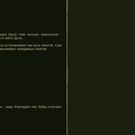
ация баша тоже весьма прикольная -
 в лейте Доты.
ью останавливая там всех юнитов. Сам
наруживает невидимых юнитов.
ы - ведь благодаря ему Войд получает