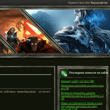
Приветствую Вас
Варкрафтер
Последние новости на сайте
Нашему сайту 19 лет!
(
14
)
Несколько косплеев из известных
игр
(
0
)
ших лейтовых пермобашеров - это всего
Взрыв из прошлого: начата
разработка карты ETS Starlight 1.2
(
0
)
Maiev из Luftmensch Studio и еще
ряд свежих картинок на тему
Warcraft 3
(
4
)