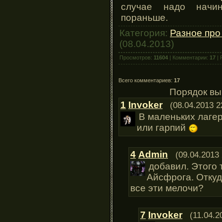
случае надо начин
пораньше.
Категория:
Разное про
(08.04.2013)
Просмотров:
11604
| Комментарии:
17
| 
Всего комментариев:
17
Порядок вы
1
Invoker
(08.04.2013 2
В маленьких лагер
или гарпий
4
Admin
(09.04.2013 
добавил. Этого 
Айсфрога. Откуд
все эти мелочи?
7
Invoker
(11.04.2