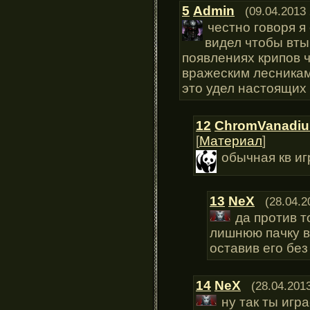
5
Admin
(09.04.2013 
честно говоря я
видел чтобы вты
появлениях крипов ч
вражеским лесникам
это удел настоящих 
12
ChromVanadi
[
Материал
]
обычная кв иг
13
NeX
(28.04.2
да против т
лишнюю пачку в
оставив его бе
14
NeX
(28.04.201
ну так ты игр