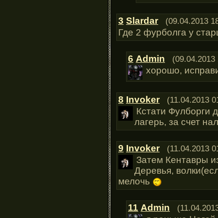
3
Slardar
(09.04.2013 1
Где 2 фурболга у стар
6
Admin
(09.04.2013 
хорошо, исправ
8
Invoker
(11.04.2013 0
Кстати Фулборги 
лагерь, за счет на
9
Invoker
(11.04.2013 0
Затем Кентавры из
Деревья, волки(ес
мелочь
11
Admin
(11.04.201