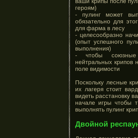
ваши крипы после пул
героям)
- пулинг может вы
обязательно для это
для фарма в лесу
- целесообразно начи
(опыт успешного пул
выполнения)
- чтобы союзные
нейтральных крипов 
поле видимости
Поскольку лесные кр
их лагеря стоит вар
видеть расстановку ва
начале игры чтобы т
выполнять пулинг крип
Двойной респау