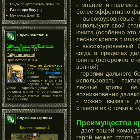
- знание интеллекта
Гайды по артефактам Доты
[53]
Разное про Доту
более эффективно фа
[79]
Механика Доты
[22]
- высокоуровневые 
используют свой стан
юнита (особенно это 
Случайная статья
лесных крипов с иллю
- высокоуровневый 
Гайд по Драгонусу (Dragonus,
Skywrath Mage)
(
73
)
когда в пределах да
[
Гайды по героям
]
юнита (осторожно с к
Просмотров: 81064
волной)
Гайд по Драгонусу
для версии
Доты
- героями дальнего б
6.83
.
Dragonus
совсем недавно
использовать такти
появился в Доте (в
версии 6.73) и уже
лесные крипы не
успел зарекомендовать себя
сильным магом не уступающим
возникновения далеко
по разрушительной мощи магии
Лине и Лиону
- можно вызвать д
отвести их с точки в 
Случайная картинка
Преимущества кр
Крипинг черепах 2
- дает вашей команд
герой может стоять 