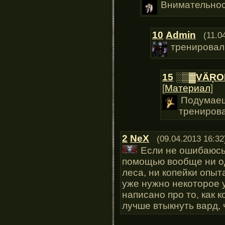
Внимательнос
10
Admin
(11.0
тренировал 
15
░▒▓VÄŖO
[
Материал
]
Подумаешь
тренирова
2
NeX
(09.04.2013 16:32
Если не ошибаюсь, 
помощью вообще ни од
леса, ни копейки опыт
уже нужно некоторое 
написано про то, как 
лучше втыкнуть вард, 