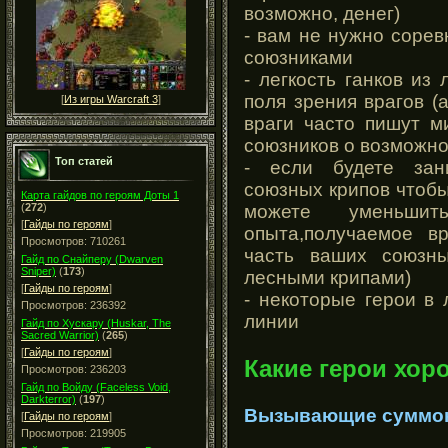
возможно, денег)
- вам не нужно сорев
союзниками
- легкость ганков из
поля зрения врагов (
[
Из игры Warcraft 3
]
враги часто пишут м
союзников о возможно
Топ статей
- если будете зан
союзных крипов чтобы
Карта гайдов по героям Доты 1
можете уменьши
(
272
)
[
Гайды по героям
]
опыта,получаемое вр
Просмотров: 710261
часть ваших союзн
Гайд по Снайперу (Dwarven
Sniper)
(
173
)
лесными крипами)
[
Гайды по героям
]
- некоторые герои в
Просмотров: 236392
линии
Гайд по Хускару (Huskar, The
Sacred Warrior)
(
265
)
[
Гайды по героям
]
Какие герои хор
Просмотров: 236203
Гайд по Войду (Faceless Void,
Darkterror)
(
197
)
Вызывающие суммо
[
Гайды по героям
]
Просмотров: 219905