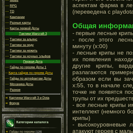
аспектам фарма в ле
---
RPG
(переведена с playdot
---
TD
---
Кампании
---
Разные карты
Общая информаци
---
Карты первой Доты
- первые лесные крипы
Тактики Warcraft 3
- после этого лесн
---
Тактики за альянс
минуту (х:00)
---
Тактики за орду
---
Тактики за нежить
- лесные крипы не п
---
Тактики за ночных эльфов
их появления наход
Первая Дота
другие крипы, вар
---
Гайды по героям Доты 1
разлагаются примерн
--
Карта гайдов по героям Доты
образом если вы зач
---
Гайды по артефактам Доты
х:55, то в начале с
---
Механика Доты
---
Разное
точке не появятся по
трупы от их предшест
Картинки Warcraft 3 и Dota
Форум
- все лесные крипы 
интеллект (немного 
крипы)
Категории каталога
- высокоуровневые л
атакуют героев с мал
Гайды по героям
[128]