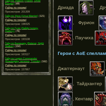
Гайд по Траксе (Traxex, Drow
Ranger)
(
89
)
Дриада
, Др
[
Гайды по героям
]
Просмотров: 201309
Гайд по Урсе (Ursa Warrior)
(
121
)
[
Гайды по героям
]
, Фурион
Просмотров: 198325
Гайд по Гуле (Лайфстилеру,
Найксу)
(
76
)
[
Гайды по героям
]
, Паучиха
Просмотров: 193108
Гайд по Баланару (Balanar, Night
Stalker)
(
150
)
[
Гайды по героям
]
Герои с АоЕ спелла
Просмотров: 163117
Гайд по Legion Commander
(Командиру легиона, Tresdin)
(
162
)
[
Гайды по героям
]
Джаггернаут
Просмотров: 157867
, Тайдхантер
, Кентавр