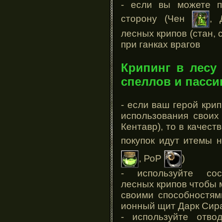
- если вы можете п
сторону (Чен
,
лесных крипов (стан, 
при ганках врагов
Крипинг в лесу
спеллов и пасс
- если ваш герой крип
использования своих
Кентавр), то в качес
покупок идут итемы н
, РоР
)
- используйте сос
лесных крипов чтобы 
своими способностями
ионный щит Дарк Сир
- используйте отво