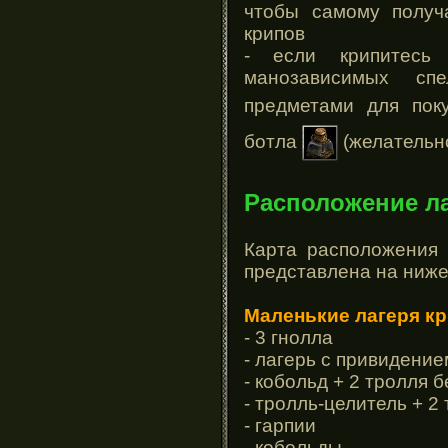
чтобы самому получ
крипов
- если крипитесь
манозависимых спе
предметами для пок
ботла
(желательн
Расположение ла
Карта расположения 
представлена на ниж
Маленькие лагеря кр
- 3 гнолла
- лагерь с привидение
- кобольд + 2 тролля 
- тролль-целитель + 2
- гарпии
- кобольды