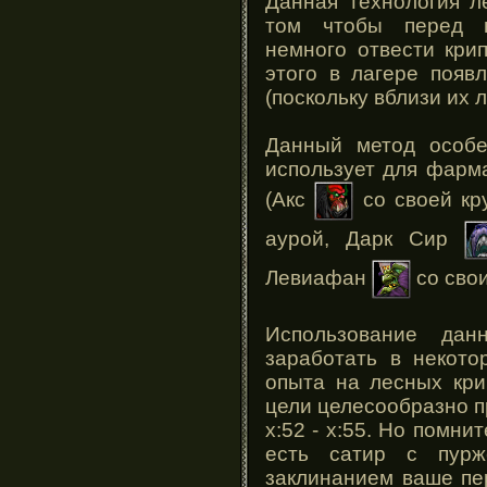
Данная технология л
том чтобы перед 
немного отвести крип
этого в лагере появ
(поскольку вблизи их 
Данный метод особе
использует для фарм
(Акс
со своей кр
аурой, Дарк Сир
Левиафан
со свои
Использование дан
заработать в некото
опыта на лесных кри
цели целесообразно 
x:52 - x:55. Но помни
есть сатир с пурж
заклинанием ваше пе