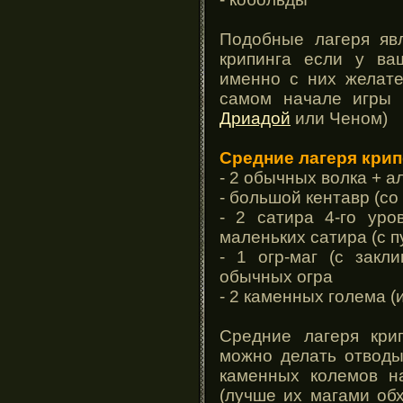
Подобные лагеря яв
крипинга если у ва
именно с них желате
самом начале игры 
Дриадой
или Ченом)
Средние лагеря крип
- 2 обычных волка + а
- большой кентавр (со
- 2 сатира 4-го уро
маленьких сатира (с 
- 1 огр-маг (с закл
обычных огра
- 2 каменных голема (
Средние лагеря кри
можно делать отводы
каменных колемов н
(лучше их магами об