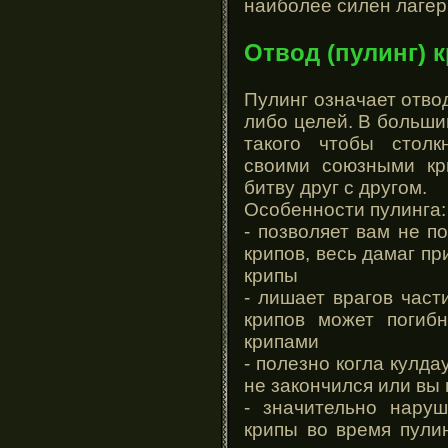
наиболее силен лагер
Отвод (пулинг) 
Пулинг означает отво
либо целей. В больши
такого чтобы столк
своими союзными кр
битву друг с другом.
Особенности пулинга:
- позволяет вам не п
крипов, весь дамаг п
крипы
- лишает врагов част
крипов может погиб
крипами
- полезно когла кулд
не закончился или вы
- значительно наруш
крипы во время пули