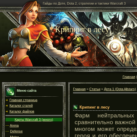
Гайды по Доте, Dota 2, стратегии и тактики Warcraft 3
Крипинг в лесу
Главная
Главная
»
Статьи
»
Дота 1 (Dota Allstars)
Меню сайта
Главная страница
Каталог статей
Крипинг в лесу
Каталог файлов
Фарм нейтральных
Карты Warcraft 3 (много)
сравнительно важной 
---
Arena
многом может опреде
---
Defense
героя и его обеспеч
---
Melee