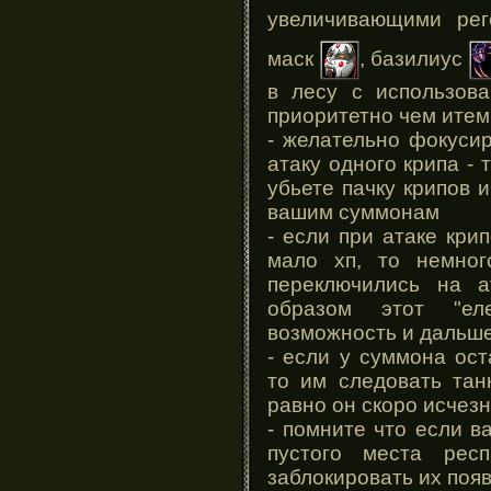
увеличивающими ре
маск
, базилиус
в лесу с использов
приоритетно чем итем
- желательно фокуси
атаку одного крипа -
убьете пачку крипов 
вашим суммонам
- если при атаке кри
мало хп, то немног
переключились на а
образом этот "ел
возможность и дальше
- если у суммона ос
то им следовать тан
равно он скоро исчез
- помните что если 
пустого места рес
заблокировать их поя