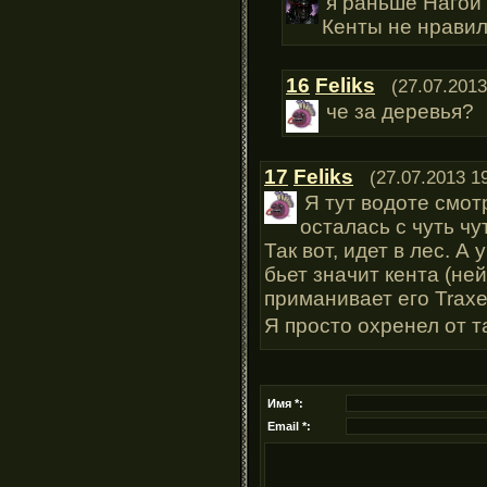
я раньше Нагой 
Кенты не нравил
16
Feliks
(27.07.2013
че за деревья?
17
Feliks
(27.07.2013 1
Я тут водоте смот
осталась с чуть чут
Так вот, идет в лес. А 
бьет значит кента (не
приманивает его Traxex k
Я просто охренел от 
Имя *:
Email *: