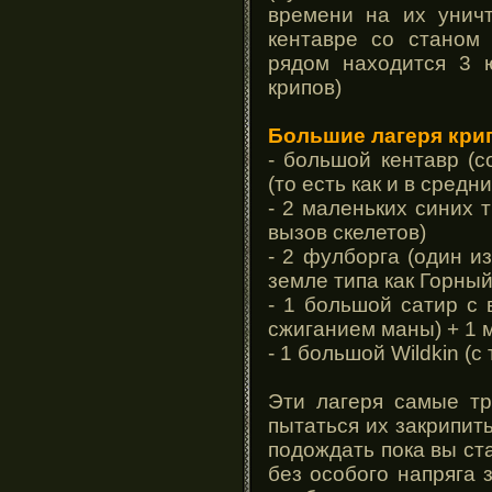
времени на их унич
кентавре со станом 
рядом находится 3 ю
крипов)
Большие лагеря крип
- большой кентавр (с
(то есть как и в средн
- 2 маленьких синих т
вызов скелетов)
- 2 фулборга (один и
земле типа как Горны
- 1 большой сатир с 
сжиганием маны) + 1 
- 1 большой Wildkin (с
Эти лагеря самые тр
пытаться их закрипить
подождать пока вы ст
без особого напряга 