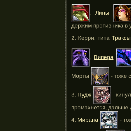
,
Лины
держим противника в у
2. Керри, типа
Траксы
,
Випера
Морты
- тоже 
3.
Пудж
- кинул
промахнется, дальше 
4.
Мирана
- то