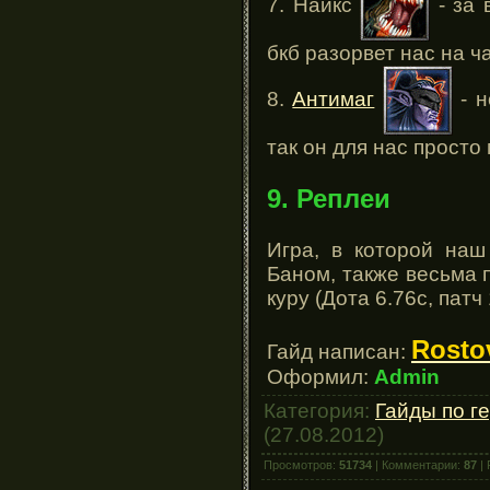
7. Найкс
- за 
бкб разорвет нас на ч
8.
Антимаг
- н
так он для нас просто 
9. Реплеи
Игра, в которой наш
Баном, также весьма 
куру (Дота 6.76с, патч 
Rosto
Гайд написан:
Оформил:
Admin
Категория:
Гайды по г
(27.08.2012)
Просмотров:
51734
| Комментарии:
87
| 