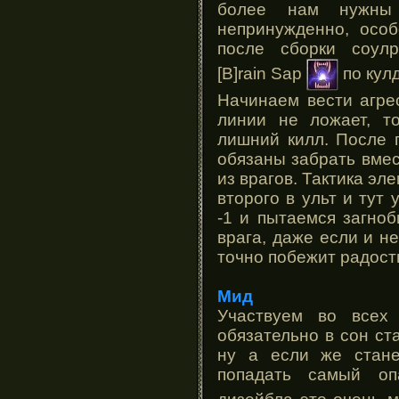
более нам нужны 
непринужденно, особ
после сборки соулр
[B]rain Sap
по кулд
Начинаем вести агре
линии не ложает, то
лишний килл. После 
обязаны забрать вмес
из врагов. Тактика эл
второго в ульт и тут
-1 и пытаемся загно
врага, даже если и н
точно побежит радост
Мид
Участвуем во всех
обязательно в сон ста
ну а если же стане
попадать самый оп