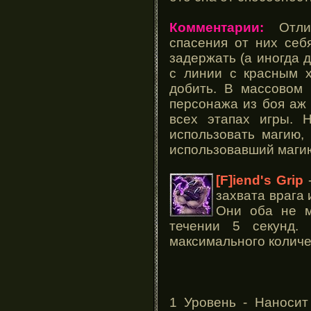
Комментарии:
Отлич
спасения от них себ
задержать (а иногда 
с линии с красным х
добить. В массовом 
персонажа из боя аж 
всех этапах игры. 
использовать магию,
использовавший магию
[F]iend's Grip
-
захвата врага 
Они оба не м
течении 5 секунд.
максимального количес
1 Уровень - Наносит