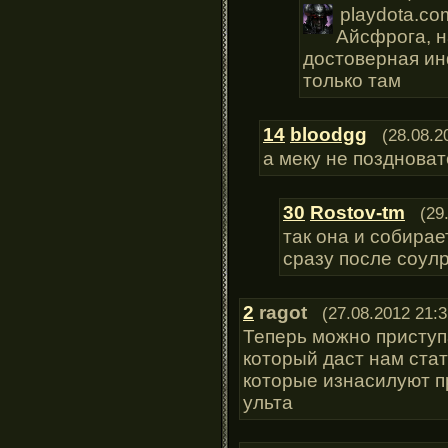
playdota.c
Айсфрога, н
достоверная ин
только там
14
bloodgg
(28.08.2
а меку не поздноват
30
Rostov-tm
(29
так она и собира
сразу после соулр
2
ragot
(27.08.2012 21:3
Теперь можно приступа
который даст нам ста
которые изнасилуют п
ульта