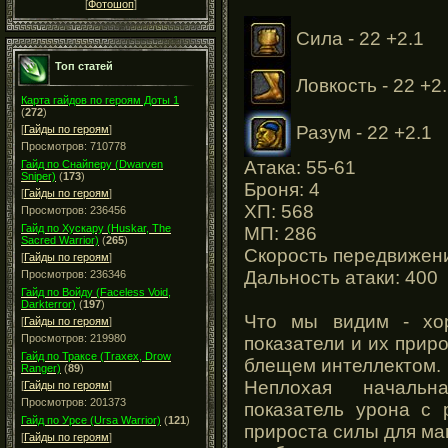
[
Фотошоп
]
Сила - 22 +2.1
Топ статей
Ловкость - 22 +2
Карта гайдов по героям Доты 1
(
272
)
Разум - 22 +2.1
[
Гайды по героям
]
Просмотров: 710778
Атака: 55-61
Гайд по Снайперу (Dwarven
Sniper)
(
173
)
Броня: 4
[
Гайды по героям
]
ХП: 568
Просмотров: 236456
Гайд по Хускару (Huskar, The
МП: 286
Sacred Warrior)
(
265
)
Скорость передвижени
[
Гайды по героям
]
Дальность атаки: 400
Просмотров: 236346
Гайд по Войду (Faceless Void,
Darkterror)
(
197
)
Что мы видим - хо
[
Гайды по героям
]
Просмотров: 219980
показатели и их приро
Гайд по Траксе (Traxex, Drow
блещем интеллектом.
Ranger)
(
89
)
Неплохая начальна
[
Гайды по героям
]
Просмотров: 201373
показатель урона с 
Гайд по Урсе (Ursa Warrior)
(
121
)
прироста силы для ма
[
Гайды по героям
]