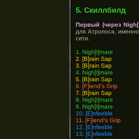
5. Скиллбилд
Первый (через Nigh[
для Атропоса, именно
сети.
1. Nigh[t]mare
2. [B]rain Sap
3. [B]rain Sap
4. Nigh[t]mare
5. [B]rain Sap
6. [F]iend's Grip
7. [B]rain Sap
8. Nigh[t]mare
9. Nigh[t]mare
10. [E]nfeeble
11. [F]iend's Grip
12. [E]nfeeble
13. [E]nfeeble