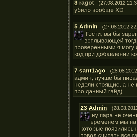
3
ragot
(27.08.2012 21:3
убило вообще XD
5
Admin
(27.08.2012 22
Гости, вы бы заре
всплывающей тогда
проверенными я могу 
код при добавлении к
7
sant1ago
(28.08.2012
админ, лучше бы писал
недели стоящие, а не 
про данный гайд)
23
Admin
(28.08.201
ну пара не очен
временем мы на
которые появились н
повод считать все г