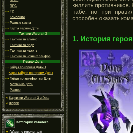
киллить противников. 
---
RPG
пабе, но при прави
---
TD
---
Кампании
способен оказать ко
---
Разные карты
---
Карты первой Доты
Тактики Warcraft 3
1. История героя
---
Тактики за альянс
---
Тактики за орду
---
Тактики за нежить
---
Тактики за ночных эльфов
Первая Дота
---
Гайды по героям Доты 1
--
Карта гайдов по героям Доты
---
Гайды по артефактам Доты
---
Механика Доты
---
Разное
Картинки Warcraft 3 и Dota
Форум
Категории каталога
Гайды по героям
[128]