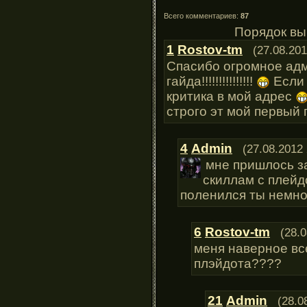
Всего комментариев:
87
Порядок вы
1
Rostov-tm
(27.08.201
Спасибо огромное ад
гайда!!!!!!!!!!!!!!!
Если 
критика в мой адрес
строго эт мой первый 
4
Admin
(27.08.2012 
мне пришлось з
скиллам с плейд
поленился ты немног
6
Rostov-tm
(28.0
меня наверное вс
плэйдота????
21
Admin
(28.0