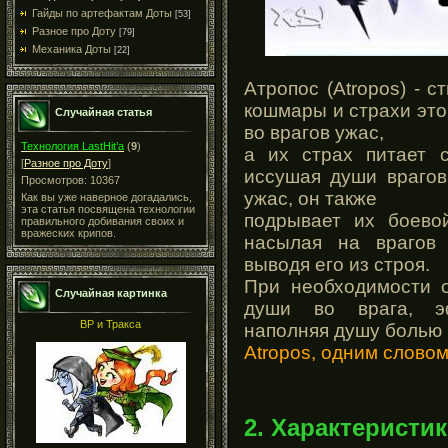
Гайды по артефактам Доты
[53]
Разное про Доту
[79]
Механика Доты
[22]
Атропос (Atropos) - 
кошмары и страхи это
Случайная статья
во врагов ужас,
Технология LastHit’а
(
9
)
а их страх питает с
[
Разное про Доту
]
иссушая души врагов
Просмотров: 10367
ужас, он также
Как вы уже наверное догадались,
эта статья посвящена технологии
подрывает их боевой
правильного добивания своих и
вражеских крипов.
насылая на врагов
выводя его из строя.
При необходимости о
Случайная картинка
души во врага, эф
ВР и Тракса
наполняя душу болью 
Atropos, одним словом
2. Характеристик