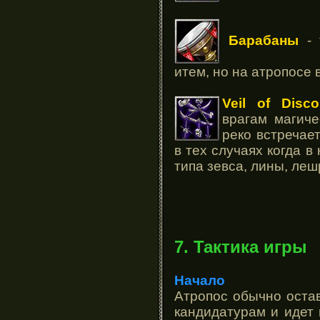
Барабаны
- 
итем, но на атропосе 
Veil of Disco
врагам магиче
реко встречае
в тех случаях когда 
типа зевса, лины, лешр
7. Тактика игры
Начало
Атропос обычно оста
кандидатурам и идет 