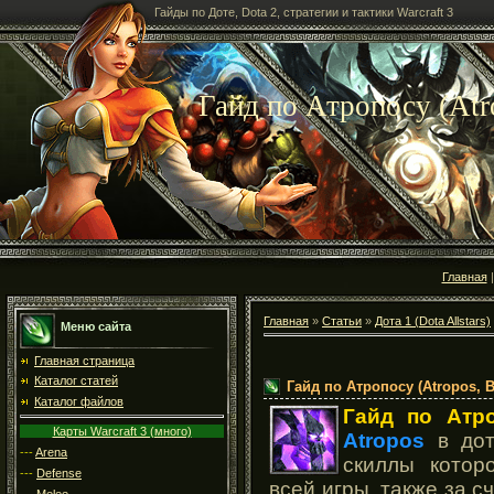
Гайды по Доте, Dota 2, стратегии и тактики Warcraft 3
Гайд по Атропосу (Atr
Главная
Главная
»
Статьи
»
Дота 1 (Dota Allstars)
Меню сайта
Главная страница
Каталог статей
Гайд по Атропосу (Atropos, B
Каталог файлов
Гайд по Атр
Карты Warcraft 3 (много)
Atropos
в дот
---
Arena
скиллы котор
---
Defense
всей игры, также за с
---
Melee