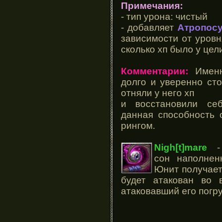
Примечания:
- тип урона: чистый
- добавляет
Атропос
зависимости от уровн
сколько хп было у цел
Комментарии:
Именн
долго и уверенно сто
отняли у него хп
и восстановили себ
данная способность 
рингом.
Nigh[t]mare
- 
сон наполне
Юнит получает
будет атакован во 
атаковавший его погру