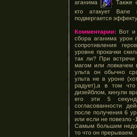
аганима
. Также
кто атакует
Bane
в
подвергается эффект
Комментарии:
Вот и 
сбора аганима урон 
сопротивления геро
уровне прокачки скил
так ли? При встречи
магом или ловкачем 
ульта он обычно ср
ульта не в уроне (хо
радует),а в том чт
дизейблом, кинули вр
его эти 5 секун
согласованности де
после получения 6 ур
или если не повезло -
Самым большим недос
то что он прерываем.