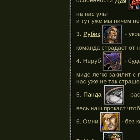
особенности
Дум
на нас ульт
и тут уже мы ничем н
3.
Рубик
- укр
команда страдает от н
4. Неруб
- буд
миде легко закилит с 
нас уже не так страше
5.
Панда
- рас
весь наш прокаст чтоб
6. Омни
- без 