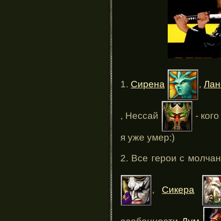
1.
Сирена
,
Лан
, Нессай
- кого
я уже умер:)
2. Все герои с молча
,
Сикера