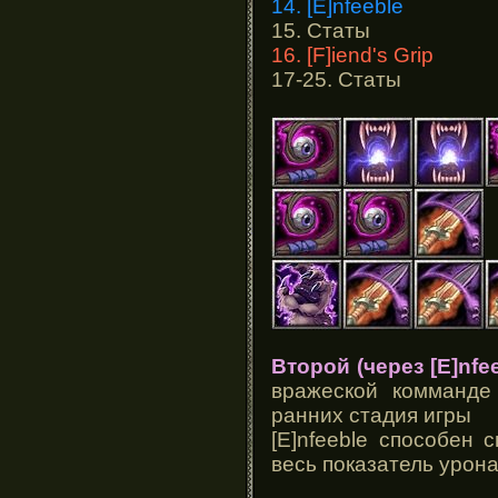
14. [E]nfeeble
15. Статы
16. [F]iend's Grip
17-25. Статы
Второй (через [E]nfee
вражеской комманде
ранних стадия игры
[E]nfeeble способен 
весь показатель урона