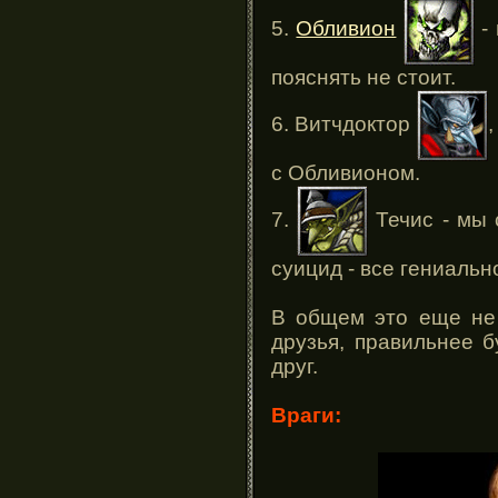
5.
Обливион
- 
пояснять не стоит.
6. Витчдоктор
с Обливионом.
7.
Течис - мы 
суицид - все гениально
В общем это еще не 
друзья, правильнее б
друг.
Враги: