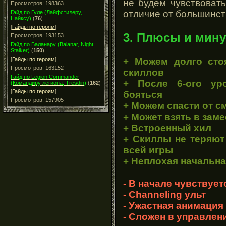
не будем чувствоват
Просмотров: 198363
отличие от большинст
Гайд по Гуле (Лайфстилеру,
Найксу)
(
76
)
[
Гайды по героям
]
3. Плюсы и мину
Просмотров: 193153
Гайд по Баланару (Balanar, Night
Stalker)
(
150
)
+ Можем долго сто
[
Гайды по героям
]
Просмотров: 163152
скиллов
Гайд по Legion Commander
+ После 6-ого ур
(Командиру легиона, Tresdin)
(
162
)
[
Гайды по героям
]
бояться
Просмотров: 157905
+ Можем спасти от см
+ Может взять в заме
+ Встроенный хил
+ Скиллы не теряют
всей игры
+ Неплохая начальн
- В начале чувствует
- Channeling ульт
- Ужастная анимация
- Сложен в управлени