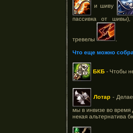
и шиву
пассивка от шивы)
тревелы
.
Что еще можно собра
БКБ
- Чтобы не
Лотар
- Делае
мы в инвизе во время 
некая альтернатива бк