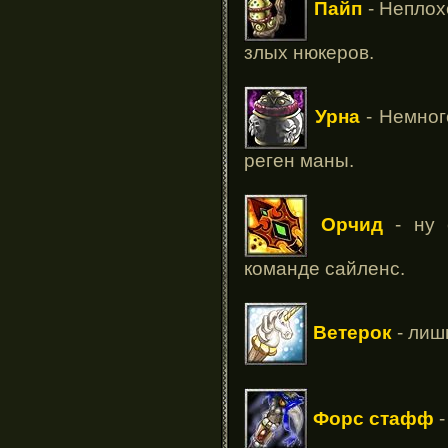
Пайп
- Неплох
злых нюкеров.
Урна
- Немног
реген маны.
Орчид
- ну 
команде сайленс.
Ветерок
- лиш
Форс стафф
-