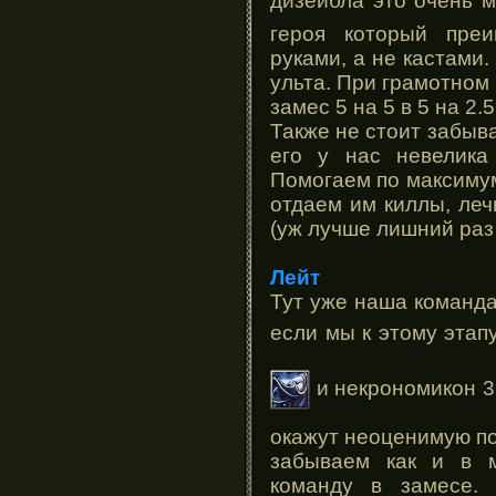
дизейбла это очень м
героя который пре
руками, а не кастами
ульта. При грамотном
замес 5 на 5 в 5 на 2.5 
Также не стоит забыва
его у нас невелика 
Помогаем по максимум
отдаем им киллы, леч
(уж лучше лишний раз 
Лейт
Тут уже наша команда
если мы к этому этап
и некрономикон 
окажут неоценимую п
забываем как и в м
команду в замесе.