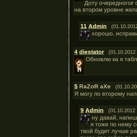
Доту очередного
г
с
на втором уровне жел
11
Admin
(01.10.201
хорошо, исправ
4
diestator
(01.10.2012
Обновлю ка я табл
5
RaZoR aXe
(01.10.20
Я могу по второму на
9
Admin
(01.10.2012 
ну давай, напи
я тоже по нему 
твой будет лучше ра