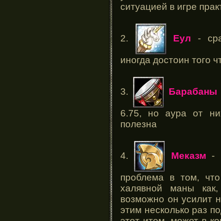
ситуацией в игре пра
2.
Еул
- сра
иногда достоин того ч
3.
Барабаны
6.75, но аура от н
полезна
4.
Меказм
- 
проблема в том, что
халявной маны как
возможно он усилит н
этим несколько раз п
этот итем, может в к