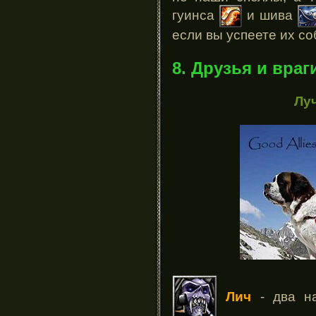
гуинса
и шива
если вы успеете их со
8. Друзья и враг
Лу
Лич
- два н