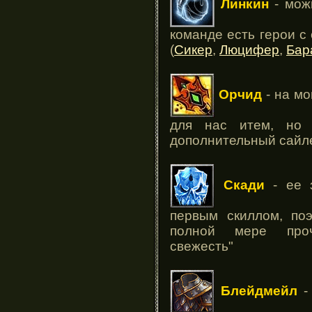
Линкин
- мож
команде есть герои 
(
Сикер
,
Люцифер
,
Бар
Орчид
- на мо
для нас итем, но 
дополнительный сайле
Скади
- ее з
первым скиллом, по
полной мере проч
свежесть"
Блейдмейл
-