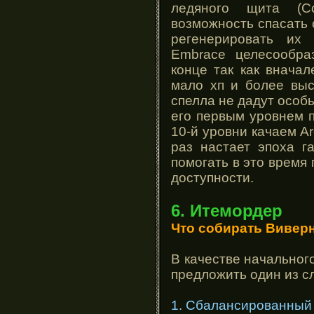
ледяного щита (C
возможность спасать 
регенерировать их
Embrace целесообра
конце так как внача
мало хп и более выс
спелла не дадут особ
его первым уровнем п
10-й уровни качаем Arc
раз настает эпоха г
помогать в это время 
доступности.
6. Итемордер
Что собирать Виверн
В качестве начальног
предложить один из с
1. Сбалансированный