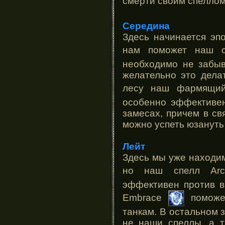
смерти своим спелло
Середина
Здесь начинается эпо
нам поможет наш с
необходимо не забыв
желательно это делат
лесу наш фармящий 
особенно эффективен
замесах, причем в св
можно успеть юзануть 
Лейт
Здесь мы уже находим
но наш спелл Ar
эффективен против в
Embrace
поможет
танкам. В остальном 
не наши спеллы, а т