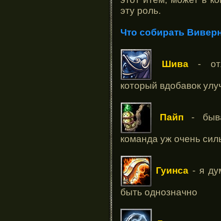
эту роль.
Что собирать Виверн
Шива
- отл
который вдобавок ул
Пайп
- быва
команда уж очень сил
Гуинса
- я ду
быть однозначно