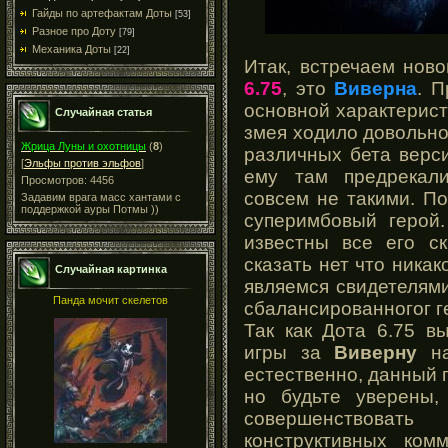
Гайды по артефактам Доты
[53]
Разное про Доту
[79]
Механика Доты
[22]
Итак, встречаем ново
6.75
, это
Виверна
. 
основной характерист
Случайная статья
змея ходило довольно
Жрица Луны и охотницы
(
8
)
различных бета верси
[
Эльфы против эльфов
]
ему там предрекал
Просмотров: 4456
совсем не такими. П
Задавим врага масс хантами с
поддержкой ауры Потмы ))
суперимбовый герой.
известны все его с
сказать нет что никак
Случайная картинка
являемся свидетелям
Панда мочит скелетов
сбалансированногог г
Так как Дота 6.75 в
игры за
Виверну
на
естественно, данный 
но будьте уверены,
совершенствова
конструктивных ком