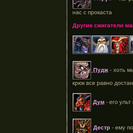
нас с прокаста
Другие сжигатели м
Пудж
- хоть м
крюк все равно доста
Дум
- его ульт
Дестр
- ему п