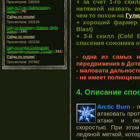
+ за счет 1-го скил
Просмотров: 198343
натяжкой назвать а
Гайд по Гуле (Лайфстилеру,
Найксу)
(
76
)
чем то похож на
Гул
[
Гайды по героям
]
+ хороший фармер за
Просмотров: 193133
Гайд по Баланару (Balanar, Night
Blast)
Stalker)
(
150
)
+ 3-й скилл (Cold 
[
Гайды по героям
]
спасения союзника о
Просмотров: 163130
Гайд по Legion Commander
(Командиру легиона, Tresdin)
(
162
)
- одна из самых н
[
Гайды по героям
]
Просмотров: 157882
передвижения в Дот
- маловата дальност
- не имеет полноцен
4. Описание спо
Arctic Burn
- 
атаковать про
атаки и пер
скоростью. При этом
ледяной меткой, кото