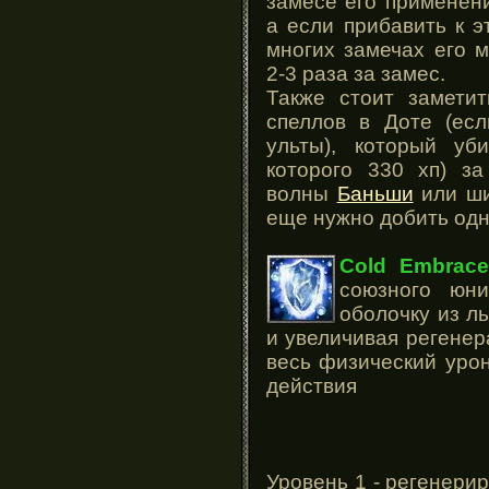
замесе его применен
а если прибавить к э
многих замечах его 
2-3 раза за замес.
Также стоит заметит
спеллов в Доте (ес
ульты), который уб
которого 330 хп) за
волны
Баньши
или ш
еще нужно добить одн
Cold Embrac
союзного юн
оболочку из ль
и увеличивая регенер
весь физический уро
действия
Уровень 1 - регенери