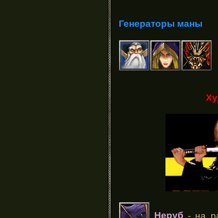
Генераторы маны
Ху
Неруб
- на р