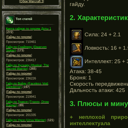
[
Обои Warcraft 3
]
гайду.
2. Характеристик
Топ статей
Карта гайдов по героям Доты 1
(
272
)
Сила: 24 + 2.1
[
Гайды по героям
]
Просмотров: 710461
Ловкость: 16 + 1.
Гайд по Снайперу (Dwarven
Sniper)
(
173
)
[
Гайды по героям
]
Интеллект: 25 + 
Просмотров: 236417
Гайд по Хускару (Huskar, The
Sacred Warrior)
(
265
)
Атака: 38-45
[
Гайды по героям
]
Броня: 1
Просмотров: 236226
Скорость передвижени
Гайд по Войду (Faceless Void,
Darkterror)
(
197
)
Дальность атаки: 425
[
Гайды по героям
]
Просмотров: 219941
3. Плюсы и мину
Гайд по Траксе (Traxex, Drow
Ranger)
(
89
)
[
Гайды по героям
]
Просмотров: 201335
+ неплохой прир
Гайд по Урсе (Ursa Warrior)
(
121
)
интеллектуала
[
Гайды по героям
]