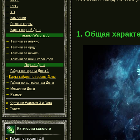
---
RPG
---
TD
---
Кампании
---
Разные карты
---
Карты первой Доты
1. Общая характ
Тактики Warcraft 3
---
Тактики за альянс
---
Тактики за орду
---
Тактики за нежить
---
Тактики за ночных эльфов
Первая Дота
---
Гайды по героям Доты 1
--
Карта гайдов по героям Доты
---
Гайды по артефактам Доты
---
Механика Доты
---
Разное
Картинки Warcraft 3 и Dota
Форум
Категории каталога
Гайды по героям
[128]