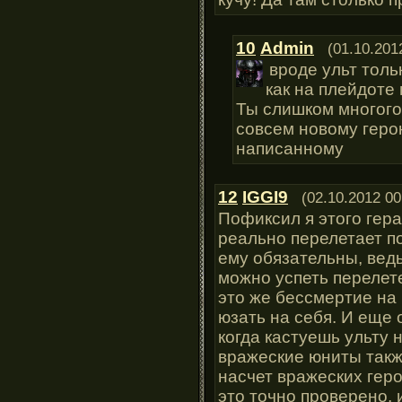
10
Admin
(01.10.201
вроде ульт толь
как на плейдоте 
Ты слишком многого
совсем новому геро
написанному
12
IGGI9
(02.10.2012 00
Пофиксил я этого гера
реально перелетает п
ему обязательны, ведь
можно успеть перелете
это же бессмертие на
юзать на себя. И ещ
когда кастуешь ульту 
вражеские юниты такж
насчет вражеских геро
это точно проверено, и