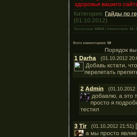
здоровья вашего сайт
Категория:
Гайды по г
(01.10.2012)
Просмотров:
64634
| Комментарии:
58
| 
Всего комментариев:
58
Порядок вы
1
Darha
(01.10.2012 20:
Добавь кстати, чт
перелетать препят
2
Admin
(01.10.2012 
добавлю, а это
просто я подроб
тестил
3
Tir
[
(01.10.2012 21:51)
а мы просто явля