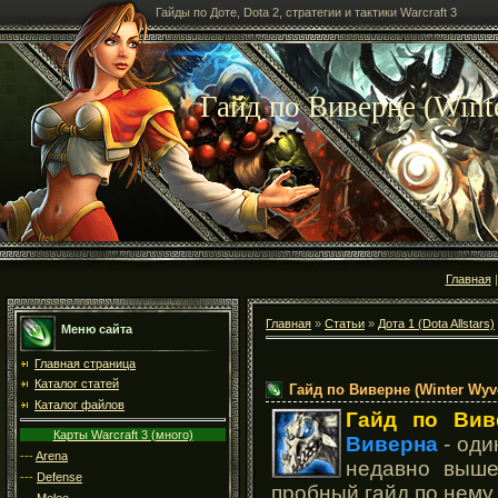
Гайды по Доте, Dota 2, стратегии и тактики Warcraft 3
Гайд по Виверне (Wint
Главная
Главная
»
Статьи
»
Дота 1 (Dota Allstars)
Меню сайта
Главная страница
Каталог статей
Гайд по Виверне (Winter Wyv
Каталог файлов
Гайд по
Вив
Карты Warcraft 3 (много)
Виверна
- оди
---
Arena
недавно выше
---
Defense
пробный гайд по нему.
---
Melee