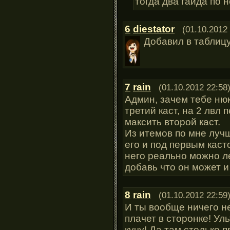
тогда два гайда по 
6
diestator
(01.10.2012
Добавил в таблиц
7
rain
(01.10.2012 22:58
Админ, зачем тебе нюк
третий каст, на 2 лвл 
максить второй каст.
Из итемов по мне лучш
его и под первым кас
него реально можно ле
добавь что он может и
8
rain
(01.10.2012 22:59
И ты вообще ничего не
плачет в сторонке! Ул
кучу! Да там столько 