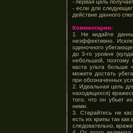
- первая цель получае
- если для следующег
действие данного спе
Комментарии:
1. Не кидайте данн
неэффективно. Исклю
одиночного убегающег
до 3-го уровня (кулд
небольшой, поэтому н
каста ульта больше 
можете достать убега
при обозначенных усл
2. Идеальная цель дл
находящихся) вражеск
того, что он убьет и
ними.
3. Старайтесь не кас
есть их крипы так как 
следовательно, враже
4. От этого ледяног