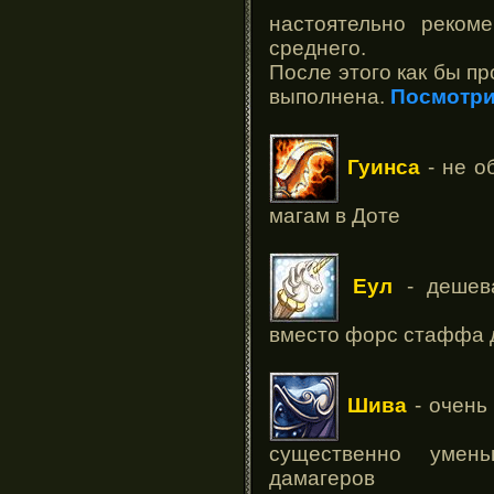
настоятельно реком
среднего.
После этого как бы п
выполнена.
Посмотри
Гуинса
- не о
магам в Доте
Еул
- дешева
вместо форс стаффа д
Шива
- очень
существенно умен
дамагеров