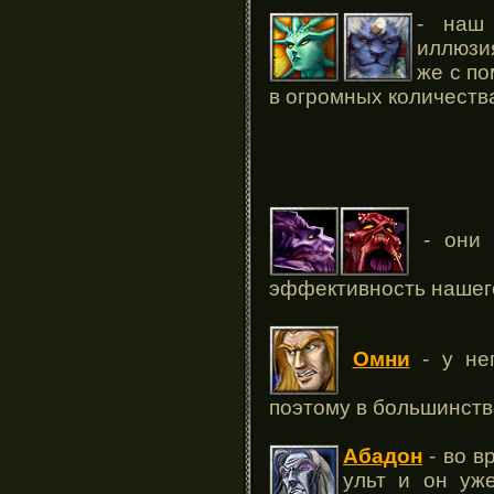
- наш
иллюзия
же с п
в огромных количеств
- они 
эффективность нашего
Омни
- у нег
поэтому в большинств
Абадон
- во в
ульт и он уж