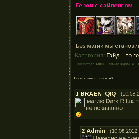
Герои с сайленсом
Без магии мы станови
Категория:
Гайды по г
Просмотров:
68080
| Комментарии:
48
| 
Всего комментариев:
48
1
BRAEN_QIQ
(10.08.
магию Dark Ritua 
не показанно
2
Admin
(10.08.2012 
Наверно не след