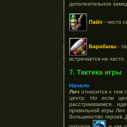
дополнительное заме
Пайп
- чисто с
Барабаны
- т
встречается не часто
7. Тактика игры
Начало
Лич
относится к тем 
центр. Но если це
расстраиваемся, ид
правильной игры Лич 
большинство героев Д
ритуала
и как 