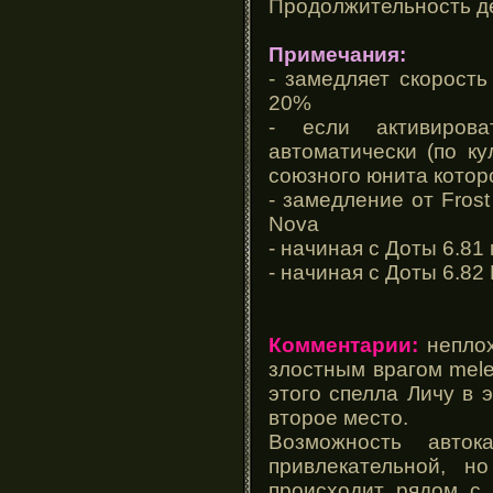
Продолжительность де
Примечания:
- замедляет скорост
20%
- если активиров
автоматически (по ку
союзного юнита котор
- замедление от Fros
Nova
- начиная с Доты 6.81
- начиная с Доты 6.82
Комментарии:
неплох
злостным врагом mele
этого спелла Личу в 
второе место.
Возможность авток
привлекательной, н
происходит рядом с 