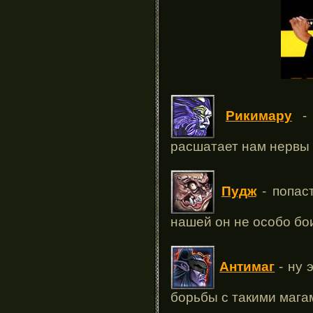
Рикимару
- 
расшатает нам нервы 
Пудж
- попас
нашей он не особо бо
Антимаг
- ну 
борьбы с такими мага