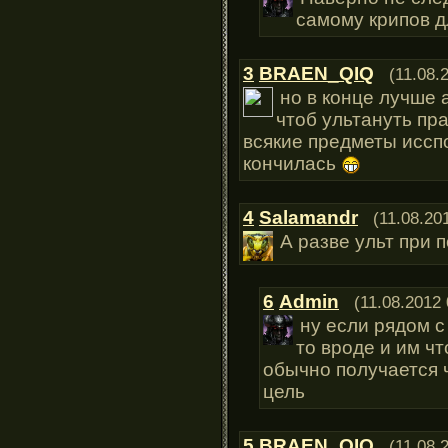
самому крипов д
3
BRAEN_QIQ
(11.08.
но в конце лучше 
чтоб ультануть пр
всякие предметы иссп
кончилась
4
Salamandr
(11.08.20
А разве ульт при 
6
Admin
(11.08.2012 
ну если рядом с
то вроде и им чт
обычно получается ч
цель
5
BRAEN_QIQ
(11.08.