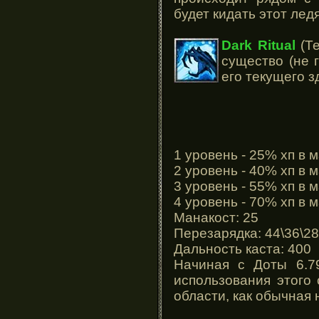
будет кидать этот лед
Dark Ritual
(Те
существо (не 
его текущего з
1 уровень - 25% хп в 
2 уровень - 40% хп в 
3 уровень - 55% хп в 
4 уровень - 70% хп в 
Манакост: 25
Перезарядка: 44\36\28
Дальность каста: 400
Начиная с Доты 6.7
использования этого 
области, как обычная 