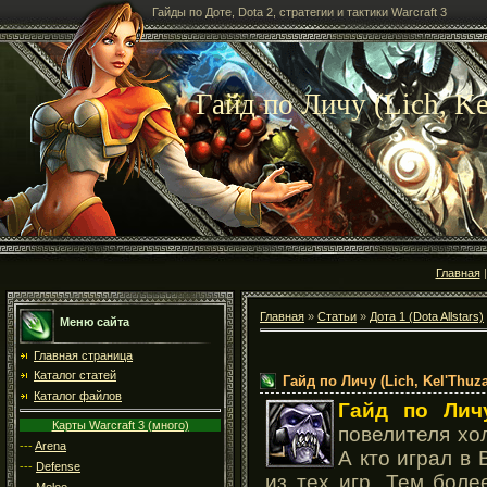
Гайды по Доте, Dota 2, стратегии и тактики Warcraft 3
Гайд по Личу (Lich, Ke
Главная
Главная
»
Статьи
»
Дота 1 (Dota Allstars)
Меню сайта
Главная страница
Каталог статей
Гайд по Личу (Lich, Kel'Thuz
Каталог файлов
Гайд по Лич
Карты Warcraft 3 (много)
повелителя хо
---
Arena
А кто играл в
---
Defense
из тех игр. Тем бол
---
Melee