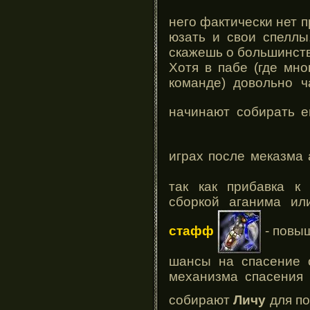
него фактически нет п
юзать и свои спеллы,
скажешь о большинств
Хотя в пабе (где мн
команде) довольно ч
начинают собирать 
играх после меказма
так как прибавка к
сборкой аганима и
стафф
- повы
шансы на спасение о
механизма спасения о
собирают
Личу
для по