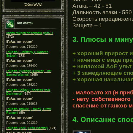
Атака – 42 - 51
[
Обои WoW
]
Дальность атаки - 550
Скорость передвижени
Топ статей
Защита – 1
Карта гайдов по героям Доты 1
(
272
)
3. Плюсы и мину
[
Гайды по героям
]
Просмотров: 710329
+ хороший прирост и
Гайд по Снайперу (Dwarven
Sniper)
(
173
)
+ начиная с мида пр
[
Гайды по героям
]
+ неплохой АоЕ ульт
Просмотров: 236400
Гайд по Хускару (Huskar, The
+ 3 замедляющие сп
Sacred Warrior)
(
265
)
+ хорошая начальная
[
Гайды по героям
]
Просмотров: 236210
Гайд по Войду (Faceless Void,
- маловато хп (и при
Darkterror)
(
197
)
- нету собственного 
[
Гайды по героям
]
Просмотров: 219915
спасение от ганков 
Гайд по Траксе (Traxex, Drow
Ranger)
(
89
)
4. Описание спо
[
Гайды по героям
]
Просмотров: 201319
Гайд по Урсе (Ursa Warrior)
(
121
)