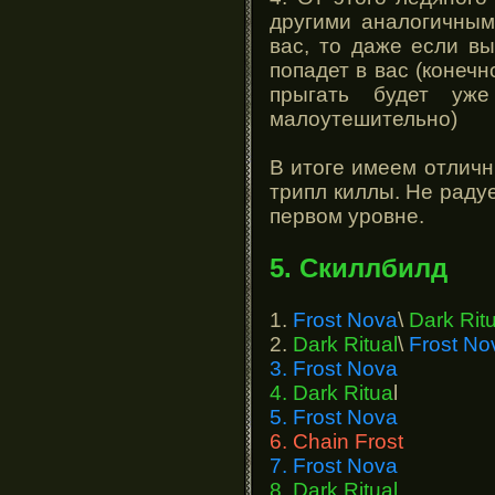
другими аналогичным
вас, то даже если вы
попадет в вас (конеч
прыгать будет уж
малоутешительно)
В итоге имеем отличн
трипл киллы. Не раду
первом уровне.
5. Скиллбилд
1.
Frost Nova
\
Dark Ritu
2.
Dark Ritual
\
Frost No
3. Frost Nova
4. Dark Ritua
l
5. Frost Nova
6. Chain Frost
7. Frost Nova
8. Dark Ritual