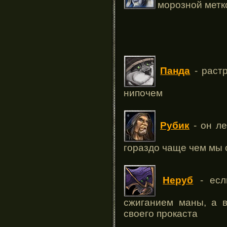
морозной метк
Панда
- растр
нипочем
Рубик
- он ле
гораздо чаще чем мы
Неруб
- есл
сжиганием маны, а в
своего прокаста