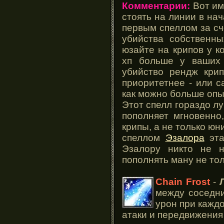
Комментарии:
Вот им
стоять на линии в на
первым спеллом за сч
убийства собственн
юзайте на крипов у к
хп больше у ваших
убийство рендж кри
приоритетнее - или 
как можно больше опы
Этот спелл гораздо л
пополняет мгновенно
крипы, а не только ю
спеллом
Эзалора
эта
Эзалору никто не 
пополнять ману не тол
Chain Frost
-
между соседн
урон при кажд
атаки и передвижения