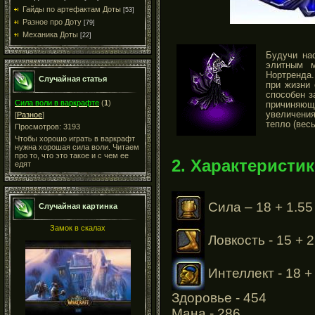
Гайды по артефактам Доты
[53]
Разное про Доту
[79]
Механика Доты
[22]
Будучи на
элитным 
Нортренда
Случайная статья
при жизни 
способен з
Сила воли в варкрафте
(
1
)
причиняю
увеличения
[
Разное
]
тепло (весь
Просмотров: 3193
Чтобы хорошо играть в варкрафт
нужна хорошая сила воли. Читаем
про то, что это такое и с чем ее
2. Характеристик
едят
Сила – 18 + 1.55
Случайная картинка
Замок в скалах
Ловкость - 15 + 2
Интеллект - 18 +
Здоровье - 454
Мана - 286