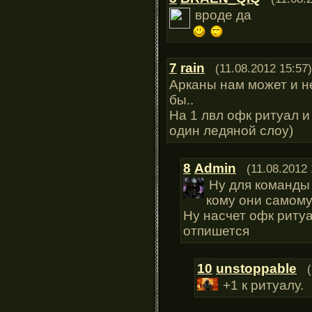
вроде да
7
rain
(11.08.2012 15:57)
Арканы нам может и н
бы..
На 1 лвл офк ритуал 
один ледяной слоу)
8
Admin
(11.08.2012 
Ну для команды 
кому они самому 
Ну насчет офк риту
отпишется
10
unstoppable
+1 к ритуалу.