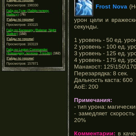
[
Гайды по героям
]
Frost Nova
(Н
Просмотров: 198330
Гайд по Гуле (Лайфстилеру,
Найксу)
(
76
)
урон цели и вражеск
[
Гайды по героям
]
Просмотров: 193115
секунды.
Гайд по Баланару (Balanar, Night
Stalker)
(
150
)
1 уровень - 50 ед. ур
[
Гайды по героям
]
Просмотров: 163119
2 уровень - 100 ед. у
Гайд по Legion Commander
3 уровень - 125 ед. у
(Командиру легиона, Tresdin)
(
162
)
[
Гайды по героям
]
4 уровень - 175 ед. у
Просмотров: 157871
Манакост: 125\150\17
Перезарядка: 8 сек.
Дальность каста: 600
АоЕ: 200
Примечания:
- тип урона: магически
- замедляет скорост
20%
Комментарии:
в каче