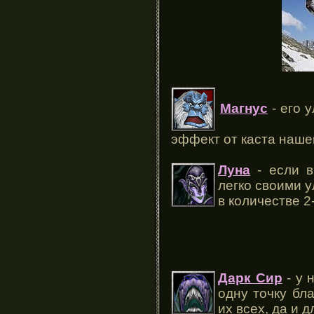
Магнус
- его 
эффект от каста наше
Луна
- если в
легко своими 
в количестве 2
Дарк Сир
- у 
одну точку бл
их всех, да и 