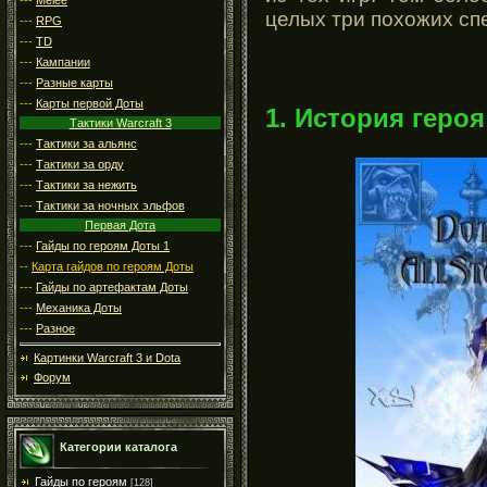
целых три похожих сп
---
RPG
---
TD
---
Кампании
---
Разные карты
---
Карты первой Доты
1. История героя
Тактики Warcraft 3
---
Тактики за альянс
---
Тактики за орду
---
Тактики за нежить
---
Тактики за ночных эльфов
Первая Дота
---
Гайды по героям Доты 1
--
Карта гайдов по героям Доты
---
Гайды по артефактам Доты
---
Механика Доты
---
Разное
Картинки Warcraft 3 и Dota
Форум
Категории каталога
Гайды по героям
[128]