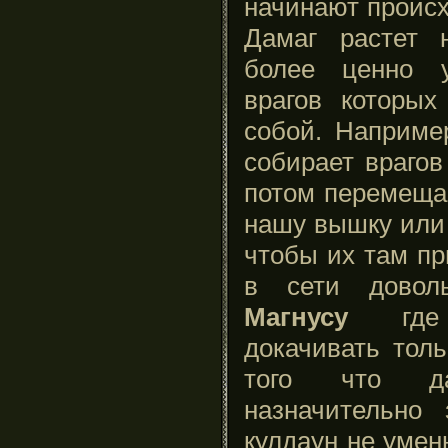
начинают происх
Дамаг растет 
более ценно у
врагов которы
собой. Например
собирает врагов
потом перемещае
нашу вышку или
чтобы их там пр
в сети довол
Магнусу
где 
докачивать толь
того что да
назначительно
кулдаун не умен