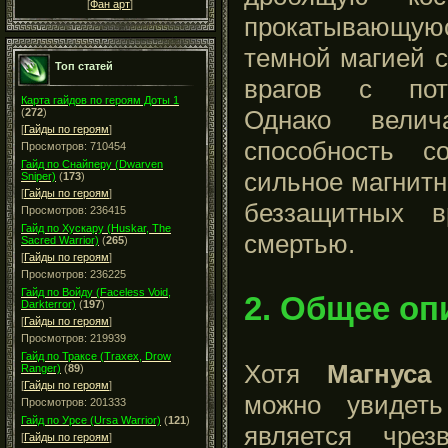
[
Фан арт
]
прокатывающую
темной магией с
Топ статей
врагов с пот
Карта гайдов по героям Доты 1
Однако вели
(
272
)
[
Гайды по героям
]
способность с
Просмотров: 710454
Гайд по Снайперу (Dwarven
сильное магнитн
Sniper)
(
173
)
[
Гайды по героям
]
беззащитных в
Просмотров: 236415
Гайд по Хускару (Huskar, The
смертью.
Sacred Warrior)
(
265
)
[
Гайды по героям
]
Просмотров: 236225
Гайд по Войду (Faceless Void,
2. Общее оп
Darkterror)
(
197
)
[
Гайды по героям
]
Просмотров: 219939
Гайд по Траксе (Traxex, Drow
Хотя
Магнуса
с
Ranger)
(
89
)
[
Гайды по героям
]
можно увидет
Просмотров: 201333
Гайд по Урсе (Ursa Warrior)
(
121
)
является чрез
[
Гайды по героям
]