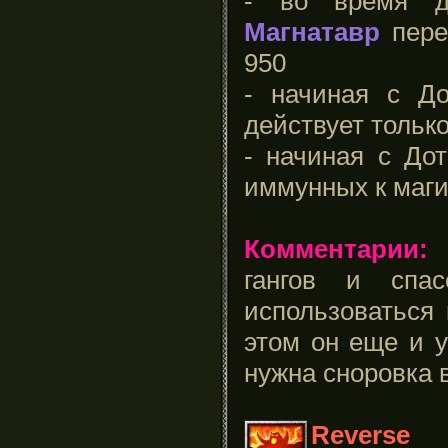
- во время де
Магнатавр
пере
950
- начиная с Д
действует только
- начиная с Дот
иммунных к маг
Комментарии:
О
гангов и спа
использоваться 
этом он еще и у
нужна сноровка 
Reverse P