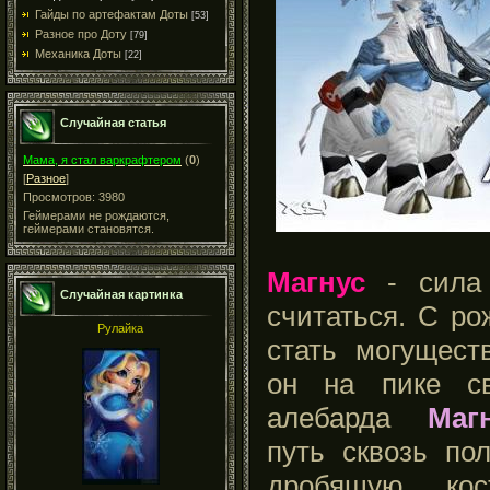
Гайды по артефактам Доты
[53]
Разное про Доту
[79]
Механика Доты
[22]
Случайная статья
Мама, я стал варкрафтером
(
0
)
[
Разное
]
Просмотров: 3980
Геймерами не рождаются,
геймерами становятся.
Магнус
- сила 
Случайная картинка
считаться. С ро
Рулайка
стать могущест
он на пике св
алебарда
Маг
путь сквозь по
дробящую кос