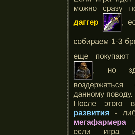
можно сразу п
даггер
, е
собираем 1-3 б
еще покупаю
, но зд
воздержаться
данному поводу.
После этого 
развития
- либ
мегафармера
(
если игра и