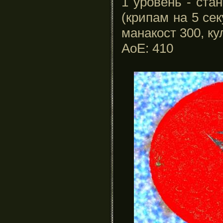
1 уровень - ста
(крипам на 5 сек
манакост 300, ку
АоЕ: 410