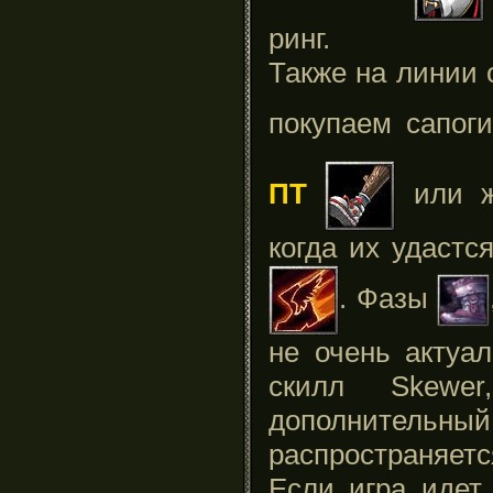
ринг.
Также на линии 
покупаем сапог
ПТ
или ж
когда их удастс
. Фазы
не очень актуал
скилл Skew
дополнительн
распространяетс
Если игра идет 