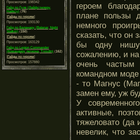
Просмотров: 198342
героем благода
Гайд по Гуле (Лайфстилеру,
Найксу)
(
76
)
плане пользы 
[
Гайды по героям
]
Просмотров: 193130
немного проиг
Гайд по Баланару (Balanar, Night
Stalker)
(
150
)
сказать, что он
[
Гайды по героям
]
бы одну нишу 
Просмотров: 163129
Гайд по Legion Commander
(Командиру легиона, Tresdin)
(
162
)
сожалению, и на
[
Гайды по героям
]
очень частым
Просмотров: 157880
командном моде 
- то Магнус (Ма
замен ему, уж бу
У современно
активные, поэт
тяжеловато (да 
невелик, что за