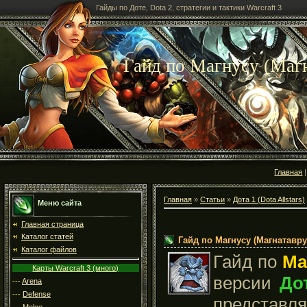
Гайды по Доте, Dota 2, стратегии и тактики Warcraft 3
Гайд по Магнусу (Магн
Главная
Главная
»
Статьи
»
Дота 1 (Dota Allstars)
Меню сайта
Главная страница
Каталог статей
Гайд по Магнусу (Магнатавру
Каталог файлов
Гайд по
Ма
Карты Warcraft 3 (много)
версии
До
---
Arena
---
Defense
представ
---
Melee