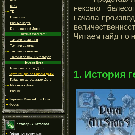
некоего белесо
---
RPG
---
TD
начала производ
---
Кампании
---
Разные карты
величественно
---
Карты первой Доты
Читаем гайд по н
Тактики Warcraft 3
---
Тактики за альянс
---
Тактики за орду
---
Тактики за нежить
---
Тактики за ночных эльфов
Первая Дота
---
Гайды по героям Доты 1
1. История 
--
Карта гайдов по героям Доты
---
Гайды по артефактам Доты
---
Механика Доты
---
Разное
Картинки Warcraft 3 и Dota
Форум
Категории каталога
Гайды по героям
[128]