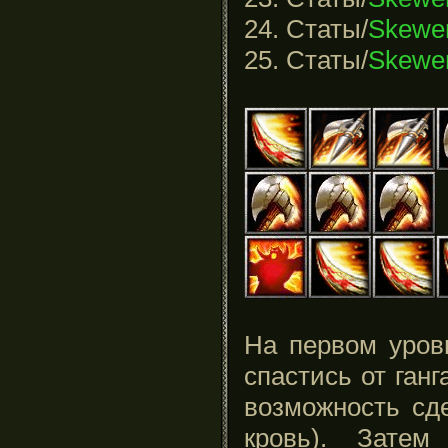
24. Статы/
Skewe
25. Статы/
Skewe
На первом уров
спастись от ган
возможность сде
кровь). Зате