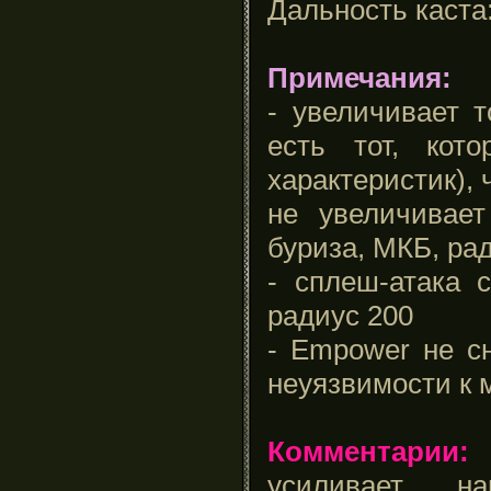
Дальность каста
Примечания:
- увеличивает т
есть тот, кот
характеристик),
не увеличивает
буриза, МКБ, ради
- сплеш-атака 
радиус 200
-
Empower
не сн
неуязвимости к 
Комментарии:
д
усиливает н