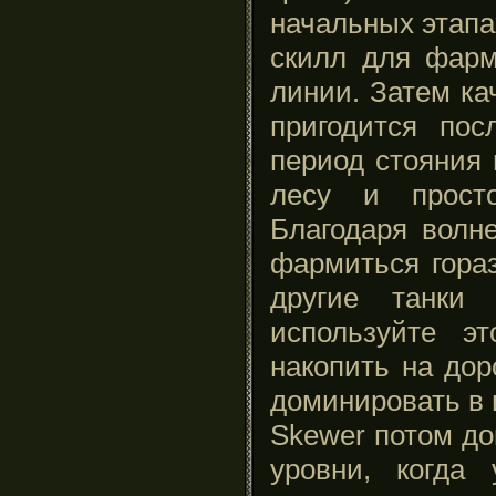
начальных этапа
скилл для фарм
линии. Затем ка
пригодится пос
период стояния 
лесу и прост
Благодаря вол
фармиться гора
другие танки
используйте э
накопить на дор
доминировать в 
Skewer потом до
уровни, когда