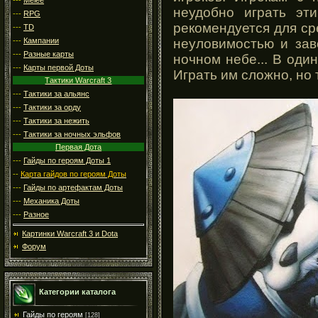
неудобно играть эти
---
RPG
рекомендуется для ср
---
TD
---
Кампании
неуловимостью и зав
---
Разные карты
ночном небе... В оди
---
Карты первой Доты
Играть им сложно, но
Тактики Warcraft 3
---
Тактики за альянс
---
Тактики за орду
---
Тактики за нежить
---
Тактики за ночных эльфов
Первая Дота
---
Гайды по героям Доты 1
--
Карта гайдов по героям Доты
---
Гайды по артефактам Доты
---
Механика Доты
---
Разное
Картинки Warcraft 3 и Dota
Форум
Категории каталога
Гайды по героям
[128]