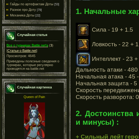
Гайды по артефактам Доты
[53]
1. Начальные ха
Разное про Доту
[79]
Механика Доты
[22]
Сила - 19 + 1.5
Случайная статья
Ловкость - 22 + 1
Все о турнирах Battle.net'a
(
3
)
[
Статьи о Battle.net
]
Просмотров: 4645
Интеллект - 23 +
Приведены полезные сведения о
турнирах, которые регулярно
Дальность атаки - 480
проводятся на battle.net
Начальная атака - 45 -
Начальная защита - 5
Случайная картинка
Скорость передвижени
Скорость разворота: 0
Queen of Pain
2. Достоинства 
и минусы) :
+ Сильный лейт геро