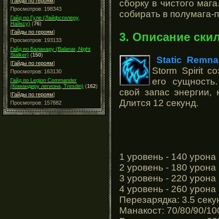
[
Гайды по героям
]
сборку в чистого маг
Просмотров: 198343
собирать в полумага-
Гайд по Гуле (Лайфстилеру,
Найксу)
(
76
)
[
Гайды по героям
]
3. Описание ски
Просмотров: 193133
Гайд по Баланару (Balanar, Night
Stalker)
(
150
)
Static Remna
[
Гайды по героям
]
Storm Spirit 
Просмотров: 163130
его сущность
Гайд по Legion Commander
(Командиру легиона, Tresdin)
(
162
)
свой запас энергии, 
[
Гайды по героям
]
Длится 12 секунд.
Просмотров: 157882
1 уровень - 140 урона
2 уровень - 180 урона
3 уровень - 220 урона
4 уровень - 260 урона
Перезарядка: 3.5 сек
Манакост: 70/80/90/10