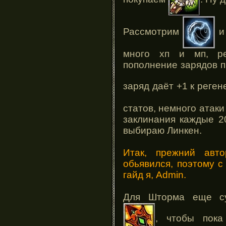
Рассмотрим
много хп и мп, ре
пополнение зарядов п
заряд даёт +1 к реге
статов, немного атаки
заклинания каждые 2
выбираю Линкен.
Итак, прежний авт
обьявился, поэтому 
гайд я, Admin.
Для Шторма еще су
, чтобы пока