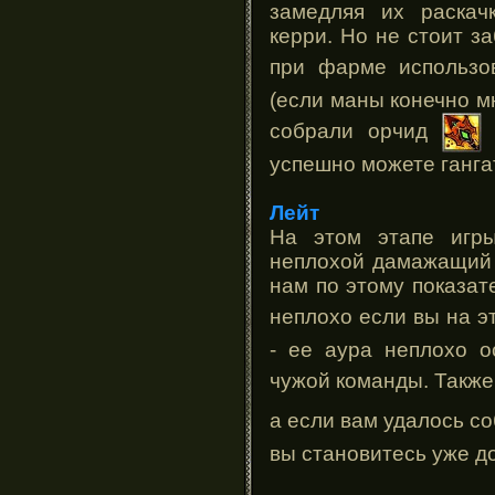
замедляя их раскач
керри. Но не стоит з
при фарме использо
(если маны конечно мн
собрали орчид
успешно можете гангат
Лейт
На этом этапе игр
неплохой дамажащий 
нам по этому показат
неплохо если вы на э
- ее аура неплохо о
чужой команды. Также
а если вам удалось с
вы становитесь уже д