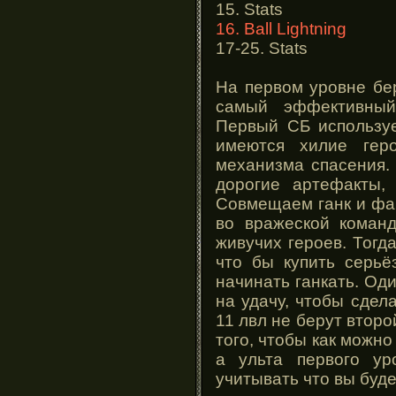
15. Stats
16. Ball Lightning
17-25. Stats
На первом уровне берё
самый эффективный
Первый СБ используе
имеются хилие гер
механизма спасения.
дорогие артефакты,
Совмещаем ганк и фа
во вражеской команд
живучих героев. Тогд
что бы купить серьё
начинать ганкать. Оди
на удачу, чтобы сдел
11 лвл не берут второ
того, чтобы как можно
а ульта первого ур
учитывать что вы буд