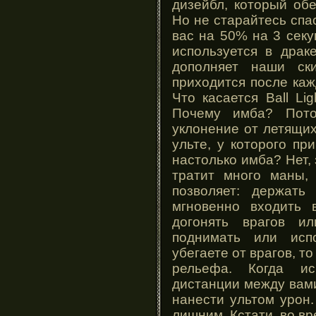
дизейбл, который обе
Но не старайтесь спа
вас на 50% на 3 секу
используется в драк
дополняет наши ск
приходится после каж
Что касается Ball Lig
Почему имба? Пото
уклонение от летящих
ульте, у которого пр
настолько имба? Нет, 
тратит много маны,
позволяет: держать
мгновенно входить 
догонять врагов и
поднимать или исп
убегаете от врагов, т
рельефа. Когда ис
дистанции между вами
нанести ультом урон
лишним. Кстати, во в