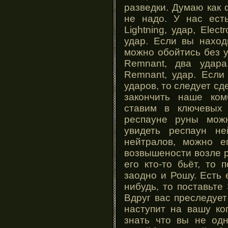
разведки. Думаю как
не надо. У нас есть
Lightning, удар, Elect
удар. Если вы наход
можно обойтись без уль
Remnant, два удара, 
Remnant, удар. Если
ударов, то следует сде
закончить наше ком
ставим в ключевых
респауне руны можн
увидеть респаун не
нейтралов, можно е
возвышености возле 
его кто-то бьёт, то 
заодно и Рошу. Есть 
нибудь, то поставьте 
Вдруг вас преследует
наступит на вашу ко
знать что вы не одни