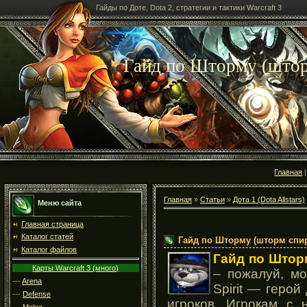
Гайды по Доте, Dota 2, стратегии и тактики Warcraft 3
Гайд по Шторму (шторм
Главная
Главная
»
Статьи
»
Дота 1 (Dota Allstars)
Меню сайта
Главная страница
Каталог статей
Гайд по Шторму (шторм спири
Каталог файлов
Гайд по Штор
Карты Warcraft 3 (много)
– пожалуй, м
---
Arena
Spirit — геро
---
Defense
игроков. Игрокам с 
---
Melee