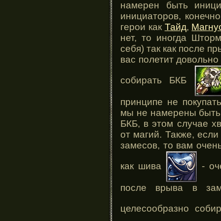
намерен быть иници
инициаторов, конечно
герои как
Тайд
,
Магну
нет, то иногда Штор
себя) так как после п
вас полетит довольно
собирать БКБ
принципе не покупат
мы не намерены быть,
БКБ, в этом случае х
от магий. Также, есл
замесов, то вам очен
как шива
- оч
после врыва в за
целесообразно соби