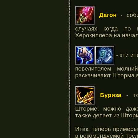
Дагон
- соби
случаях когда по 
Херокиллера на нача
- эти и
повелителем молни
раскачивают Шторма 
Буриза
- то
Шторме, можно даж
также делает из Штор
Итак, теперь примеры
в рекомендуемой посл