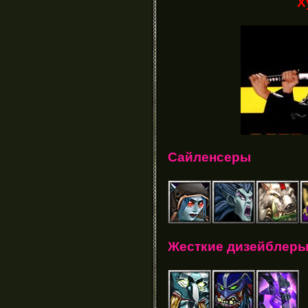
Х
Сайленсеры
Жесткие дизейблер