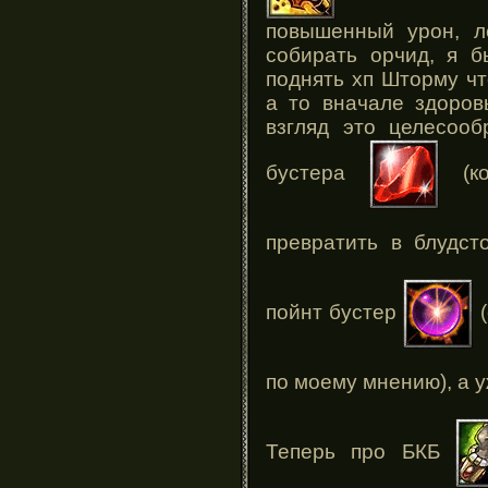
повышенный урон, л
собирать орчид, я б
поднять хп Шторму ч
а то вначале здоров
взгляд это целесоо
бустера
(ко
превратить в блудс
пойнт бустер
(
по моему мнению), а 
Теперь про БКБ