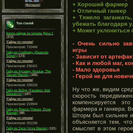
+ Хороший фармер
[
Фотошоп
]
+ Отличный ганкер
+ Тяжело заганкать
убежать благодаря у
Топ статей
+ Может уклониться 
Карта гайдов по героям Доты 1
(
272
)
[
Гайды по героям
]
- Очень сильно за
Просмотров: 710466
игры
Гайд по Снайперу (Dwarven
- Зависит от артефа
Sniper)
(
173
)
[
Гайды по героям
]
- Как и любой маг, к
Просмотров: 236421
- Мало здоровья
Гайд по Хускару (Huskar, The
- Герой не для нович
Sacred Warrior)
(
265
)
[
Гайды по героям
]
Просмотров: 236226
Ну что же, видим сре
Гайд по Войду (Faceless Void,
Darkterror)
(
197
)
скорость передвижен
[
Гайды по героям
]
компенсируется это
Просмотров: 219944
фармера и ганкера. В
Гайд по Траксе (Traxex, Drow
Ranger)
(
89
)
Шторм был сильнее и
[
Гайды по героям
]
объясняется тем, чт
Просмотров: 201336
смыслят в этом герое
Гайд по Урсе (Ursa Warrior)
(
121
)