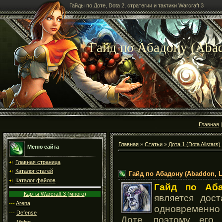
Гайды по Доте, Dota 2, стратегии и тактики Warcraft 3
Гайд по Абадону (Abad
Главная
Главная
»
Статьи
»
Дота 1 (Dota Allstars)
Меню сайта
Главная страница
Каталог статей
Гайд по Абадону (Abaddon, L
Каталог файлов
Гайд по Аба
Карты Warcraft 3 (много)
является дос
---
Arena
одновременно 
---
Defense
Доте, поэтому его
---
Melee