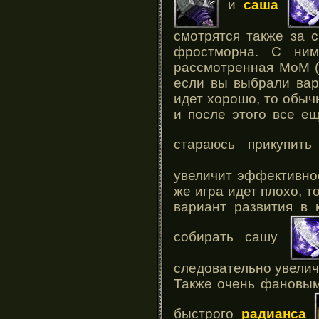
и
саша
смотрятся также за с
фростморна. С ними
рассмотренная МоМ (н
если вы выбрали вар
идет хорошо, то обыч
и после этого все е
стараюсь прикупит
увеличит эффективно
же игра идет плохо, т
вариант развития в 
собирать сашу
следовательно увеличи
Также очень фановы
быстрого
радианса