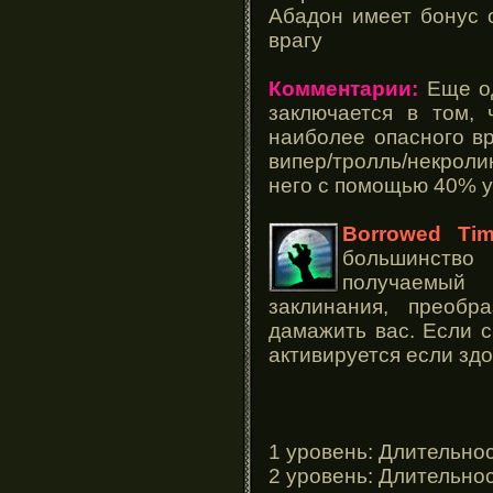
Абадон имеет бонус о
врагу
Комментарии:
Еще од
заключается в том, 
наиболее опасного вр
випер/тролль/некроли
него с помощью 40% у
Borrowed Ti
большинство
получаемый 
заклинания, преобр
дамажить вас. Если с
активируется если зд
1 уровень: Длительност
2 уровень: Длительност