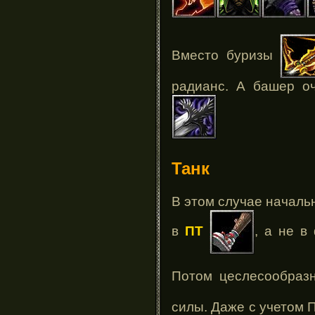
Вместо буризы
радианс. А башер оч
Танк
В этом случае началь
в
ПТ
, а не в
Потом цеслесообраз
силы. Даже с учетом 