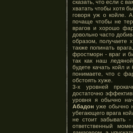
сказать, что если с в
хватать чтобы хотя бы
говоря уж о койле. 
почаще чтобы не тер
врагов и хорошо фар
довольно часто добива
образом, получаете х
также попинать врага
фростморн - враг и б
так как наш ледяной
будете качать койл и
понимаете, что с фа
обстоять хуже.
3-х уровней прока
достаточно эффективн
уровня я обычно нач
Абадон
уже обычно н
убегающего врага кой
не стоит забывать -
ответственный моме
дамагером, а упускат