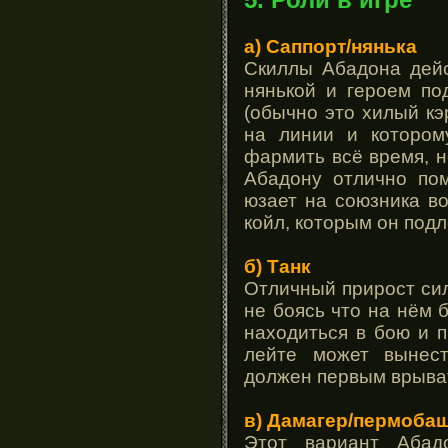
а) Саппорт/нянька
Скиллы Абадона дейс
нянькой и героем по
(обычно это хилый кэ
на линии и котором
фармить всё время, н
Абадону отлично пом
юзает на союзника во
койл, которым он под
б) Танк
Отличный прирост сил
не боясь что на нём 
находиться в бою и п
лейте может вынест
должен первым врыват
в) Дамагер/пермоба
Этот вариант Абад