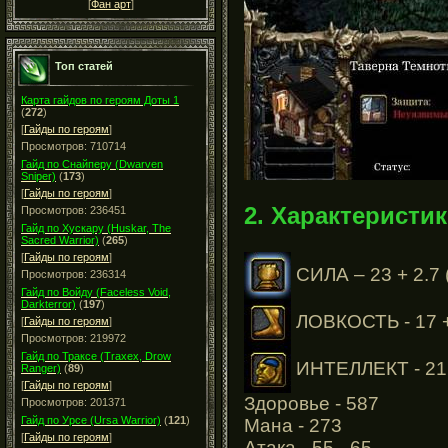
[
Фан арт
]
Топ статей
Карта гайдов по героям Доты 1
(
272
)
[
Гайды по героям
]
Просмотров: 710714
Гайд по Снайперу (Dwarven
Sniper)
(
173
)
[
Гайды по героям
]
2. Характеристик
Просмотров: 236451
Гайд по Хускару (Huskar, The
Sacred Warrior)
(
265
)
[
Гайды по героям
]
СИЛА – 23 + 2.7 
Просмотров: 236314
Гайд по Войду (Faceless Void,
Darkterror)
(
197
)
ЛОВКОСТЬ - 17 +
[
Гайды по героям
]
Просмотров: 219972
Гайд по Траксе (Traxex, Drow
ИНТЕЛЛЕКТ - 21 
Ranger)
(
89
)
[
Гайды по героям
]
Здоровье - 587
Просмотров: 201371
Гайд по Урсе (Ursa Warrior)
(
121
)
Мана - 273
[
Гайды по героям
]
Атака - 55 - 65