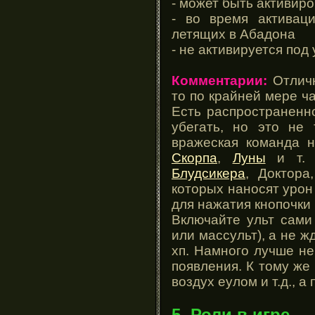
- может быть активир
- во время активац
летящих в Абадона
- не активируется под
Комментарии:
Отличн
то по крайней мере ча
Есть распространенно
убегать, но это не 
вражеская команда 
Скорпа
,
Луны
и т. п
Блудсикера
, Доктора
которых наносят урон
для нажатия кнопочки 
Включайте ульт сами
или массульт), а не 
хп. Намного лучше не
появления. К тому же 
воздух еулом и т.д., а
5. Роли в игре