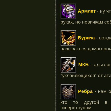
Армлет
- ну ч
руках, но новичкам со
Буриза
- вожд
называться дамагеро
МКБ
- альтер
"уклоняющихся" от ат
Ребра
- нам о
кто то другой в 
гиперстоуном