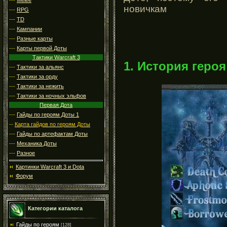
новичкам
---
RPG
---
TD
---
Кампании
---
Разные карты
---
Карты первой Доты
Тактики Warcraft 3
1. История героя
---
Тактики за альянс
---
Тактики за орду
---
Тактики за нежить
---
Тактики за ночных эльфов
Первая Дота
---
Гайды по героям Доты 1
--
Карта гайдов по героям Доты
---
Гайды по артефактам Доты
---
Механика Доты
---
Разное
Картинки Warcraft 3 и Dota
Форум
Категории каталога
Гайды по героям
[128]