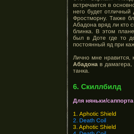
встречается в основн
него будет отличный 
Фростморну. Также б
Абадона вряд ли кто с
блинка. В этом план
был в Доте где то до
постоянный яд при ка
Лично мне нравится, к
Абадона
в дамагера, 
танка.
6. Скиллбилд
Для няньки/саппорта
1. Aphotic Shield
2. Death Coil
3. Aphotic Shield
4. Death Coil