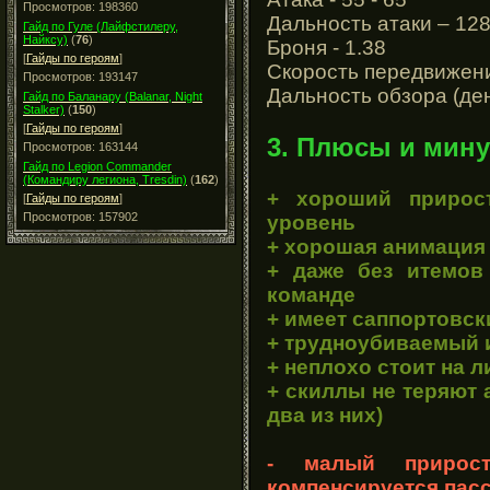
Просмотров: 198360
Дальность атаки – 12
Гайд по Гуле (Лайфстилеру,
Найксу)
(
76
)
Броня - 1.38
[
Гайды по героям
]
Скорость передвижени
Просмотров: 193147
Дальность обзора (ден
Гайд по Баланару (Balanar, Night
Stalker)
(
150
)
[
Гайды по героям
]
3. Плюсы и мину
Просмотров: 163144
Гайд по Legion Commander
(Командиру легиона, Tresdin)
(
162
)
+ хороший прирост
[
Гайды по героям
]
Просмотров: 157902
уровень
+ хорошая анимация
+ даже без итемов
команде
+ имеет саппортовск
+ трудноубиваемый и
+ неплохо стоит на 
+ скиллы не теряют 
два из них)
- малый прирост
компенсируется пас