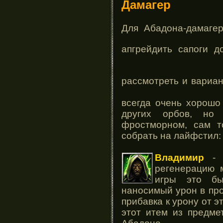
Дамагер
Для Абадона-дамагер
апгрейдить сапоги 
рассмотреть и вариа
всегда очень хорошо
других орбов, но
фростморном, сам то
собрать на лайфстил:
Владимир
- д
регенерацию 
игры это бы
наносимый урон в про
прибавка к урону от э
этот итем из предме