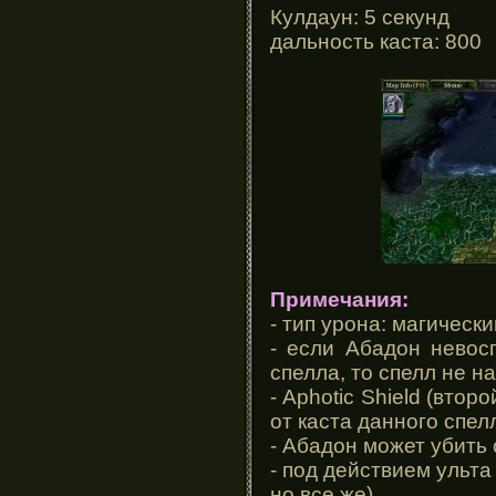
Кулдаун: 5 секунд
дальность каста: 800
Примечания:
- тип урона: магическ
- если Абадон невос
спелла, то спелл не н
- Aphotic Shield (вто
от каста данного спел
- Абадон может убить
- под действием ульта
но все же)