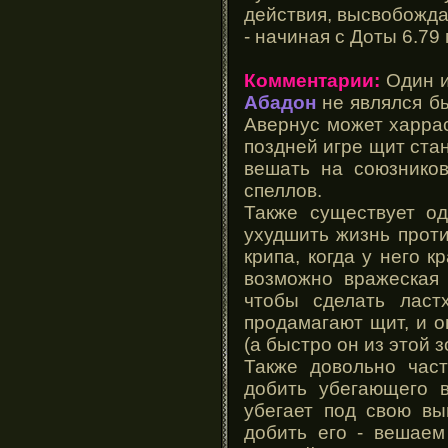
действия, высвобожда
- начиная с Доты 6.79
Комментарии:
Один и
Абадон
не являлся бы
Авернус может харрас
поздней игре щит ста
вешать на союзников
спеллов.
Также существует од
ухудшить жизнь проти
крипа, когда у него к
возможно вражеская 
чтобы сделать ласт
продамагают щит, и о
(а быстро он из этой 
Также довольно час
добить убегающего в
убегает под свою вы
добить его - вешаем