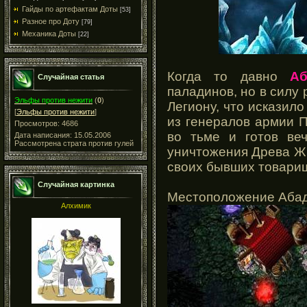
Гайды по артефактам Доты
[53]
Разное про Доту
[79]
Механика Доты
[22]
Когда то давно
Аб
Случайная статья
паладинов, но в силу
Эльфы против нежити
(
0
)
Легиону, что исказило
[
Эльфы против нежити
]
из генералов армии 
Просмотров: 4686
во тьме и готов ве
Дата написания: 15.05.2006
Рассмотрена страта против гулей
уничтожения Древа Жи
своих бывших товари
Случайная картинка
Местоположение Абад
Алхимик