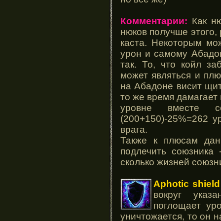
Комментарии:
Как ню
нюков получше этого,
каста. Некоторым мож
урон и самому Абадон
так. То, что койл з
может являться и плю
на Абадоне висит щит,
то же время дамагает 
уровне вместе 
(200+150)-25%=262 у
врага.
Также к плюсам дан
подлечить союзника 
сколько жизней союзн
Aphotic shield
вокруг указ
поглощает ур
уничтожается, то он 