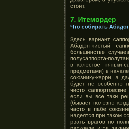
стоит.
7. Итемордер
Что собирать Абадо
Здесь вариант саппо
Абадон-чистый сап
большинстве случае
полусаппорта-полутан
в качестве няньки-
предметами) в начале
союзнику-керри, а д
будет не особенно н
чисто саппортовские
если вы все таки ре
(бывает полезно когд
часто в пабе союзни
надеятся при таком с
рвать врагов по пол
раскладе игра закан