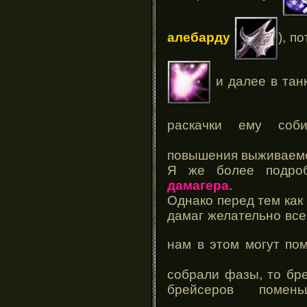
алебарду
), п
и далее в тан
раскачки ему соб
повышения выживаем
Я же более подроб
дамагера
.
Однако перед тем как
дамаг желательно все 
нам в этом могут по
собрали фазы, то бр
брейсеров поме