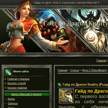
Гайды по Доте, Dota 2, стратегии и тактики Warcraft 3
Гайд по Драгон Кнайту
Главная
Главная
»
Статьи
»
Дота 1 (Dota Allstars)
Меню сайта
Главная страница
Каталог статей
Гайд по Драгон Кнайту (Рыца
Каталог файлов
Гайд по Драго
Карты Warcraft 3 (много)
С первого взг
---
Arena
из себя ниче
---
Defense
рыцарь с обычн
---
Melee