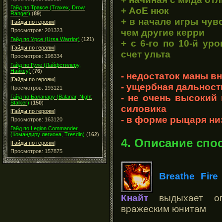
Гайд по Траксе (Traxex, Drow
+ АоЕ нюк
Ranger)
(
89
)
+ в начале игры чув
[
Гайды по героям
]
чем другие керри
Просмотров: 201323
Гайд по Урсе (Ursa Warrior)
(
121
)
+ с 6-го по 10-й ур
[
Гайды по героям
]
счет ульта
Просмотров: 198334
Гайд по Гуле (Лайфстилеру,
Найксу)
(
76
)
- недостаток маны в
[
Гайды по героям
]
- ущербная дальност
Просмотров: 193121
- не очень высокий
Гайд по Баланару (Balanar, Night
Stalker)
(
150
)
силовика
[
Гайды по героям
]
- в форме рыцаря ни
Просмотров: 163120
Гайд по Legion Commander
(Командиру легиона, Tresdin)
(
162
)
4. Описание спо
[
Гайды по героям
]
Просмотров: 157875
Breathe Fire
Кнайт
выдыхает ого
вражеским юнитам