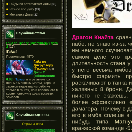
Гайды по артефактам Доты
[53]
Разное про Доту
[79]
Механика Доты
[22]
Случайная статья
Драгон Кнайта
сравни
пабе, не знаю из-за ч
Гайд по Траллу (Дисруптору) Дота
2
(
17
)
им немного скучноват
[
Гайды
]
самом деле это кр
Просмотров: 4570
Гайд по
длительность стана у
Дисруптору
у него весьма имбов
(Траллу)
для
Доты 2
быстро фармить пр
(обновление
6.85)
.
Тралл
в игре является
раскачивают в танка из
весьма мощным магом, хорошо
зарекомендовавшим себя не
халявных 8 брони. Да
только в гангах, но и способного в
корне повернуть ход массовых
ничего не скажешь.
замесов
более эффективно е
дамагера. Почему в д
его в имба сплеше в
Случайная картинка
нибудь типа
Магну
Окраина леса
вражеской команде -5.