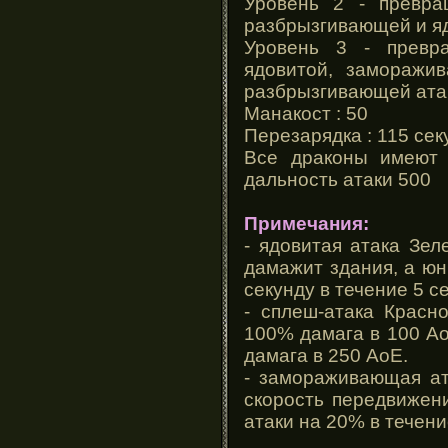
Уровень 2 - превра
разбрызгивающей и я
Уровень 3 - превр
ядовитой, заморажи
разбрызгивающей ата
Манакост : 50
Перезарядка : 115 сек
Все драконы имеют 
дальность атаки 500
Примечания:
- ядовитая атака Зе
дамажит здания, а ю
секунду в течение 5 с
- сплеш-атака Красн
100% дамага в 100 А
дамага в 250 АоЕ.
- замораживающая ат
скорость передвижен
атаки на 20% в течени