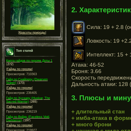
2. Характеристик
Сила: 19 + 2.8 (
[
Красоты природы
]
Ловкость: 19 +2.
Топ статей
Интеллект: 15 + 
Карта гайдов по героям Доты 1
Атака: 46-52
(
272
)
[
Гайды по героям
]
Броня: 3.66
Просмотров: 710363
Скорость передвижени
Гайд по Снайперу (Dwarven
Дальность атаки: 128 
Sniper)
(
173
)
[
Гайды по героям
]
Просмотров: 236405
3. Плюсы и мину
Гайд по Хускару (Huskar, The
Sacred Warrior)
(
265
)
[
Гайды по героям
]
+ длительный стан
Просмотров: 236219
+ имба-атака в форм
Гайд по Войду (Faceless Void,
Darkterror)
(
197
)
+ много брони
[
Гайды по героям
]
+ начиная с мида о
Просмотров: 219927