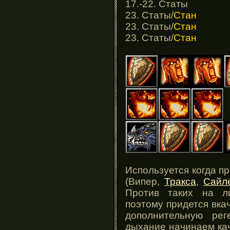
17.-22. Статы
23. Статы/
Стан
23. Статы/
Стан
23. Статы/
Стан
Используется когда п
(Випер,
Тракса
,
Сайл
Против таких на л
поэтому придется вка
дополнительную рег
дыхание начинаем кача