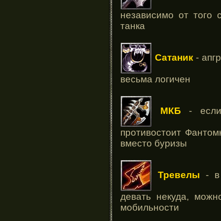
независимо от того 
танка
Сатаник
- апг
весьма логичен
МКБ
- если
противостоит Фантом
вместо буризы
Тревелы
- в
девать некуда, можн
мобильности