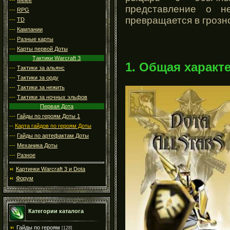
представление о н
---
RPG
превращается в грозн
---
TD
---
Кампании
---
Разные карты
---
Карты первой Доты
Тактики Warcraft 3
1. Общая характ
---
Тактики за альянс
---
Тактики за орду
---
Тактики за нежить
---
Тактики за ночных эльфов
Первая Дота
---
Гайды по героям Доты 1
--
Карта гайдов по героям Доты
---
Гайды по артефактам Доты
---
Механика Доты
---
Разное
Картинки Warcraft 3 и Dota
Форум
Категории каталога
Гайды по героям
[128]