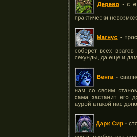
Дерево
- с е
практически невозмо
Магнус
- прос
соберет всех врагов 
секунды, да еще и да
Венга
- свапн
нам со своим станом
сама застанит его д
аурой атакой нас доп
Дарк Сир
- ст
очень удобно для нас