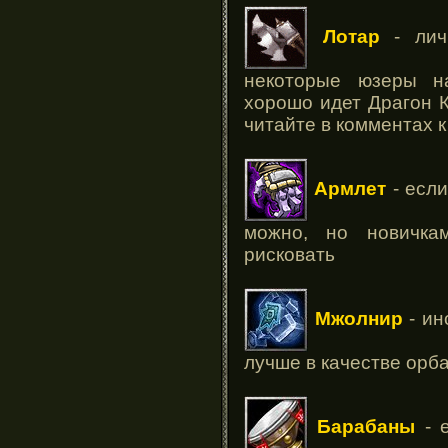
Лотар
- личн
некоторые юзеры н
хорошо идет Драгон 
читайте в комментах к
Армлет
- если
можно, но новичк
рисковать
Мжолнир
- ин
лучше в качестве орб
Барабаны
- е