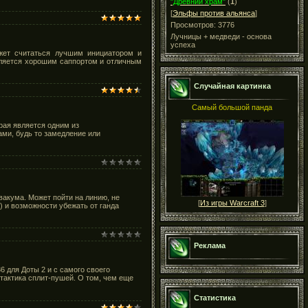
"Древний храм"
(
1
)
[
Эльфы против альянса
]
Просмотров: 3776
Лучницы + медведи - основа
успеха
жет считаться лучшим инициатором и
является хорошим саппортом и отличным
Случайная картинка
Самый большой панда
орая является одним из
ами, будь то замедление или
вакума. Может пойти на линию, не
[
Из игры Warcraft 3
]
) и возможности убежать от ганда
Реклама
6 для Доты 2 и с самого своего
тактика сплит-пушей. О том, чем еще
Статистика