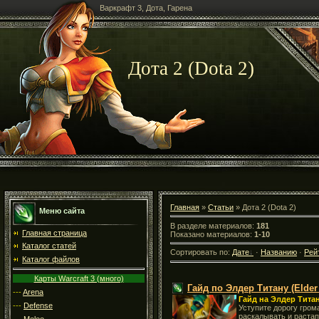
Варкрафт 3, Дота, Гарена
Дота 2 (Dota 2)
Главная
»
Статьи
» Дота 2 (Dota 2)
Меню сайта
В разделе материалов:
181
Главная страница
Показано материалов:
1-10
Каталог статей
Сортировать по:
Дате
·
Названию
·
Рей
Каталог файлов
Карты Warcraft 3 (много)
Гайд по Элдер Титану (Elder 
---
Arena
Гайд на Элдер Титана
---
Defense
Уступите дорогу гром
раскалывать и растап
---
Melee