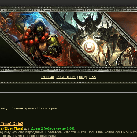
Главная
|
Регистрация
|
Вход
|
RSS
тингу
·
Комментариям
·
Просмотрам
Titan) Dota2
 (Elder Titan)
для
Доты 2 (обновление 6.86)
.
адному кузнецу мироздания! Создатель, известный как Elder Titan, использует мощь св
тывать землю с невероятной силой.