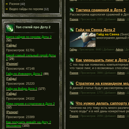
Разное
[42]
Видео гайды по героям
Тактика сражений в Доте 2
[12]
Рассмотрена идеология сражений в Дот
Разное
| Просмотров: 2265 | Добавил:
Admin
| Д
Топ статей про Доту 2
Гайд на Свена Дота 2
Гайд на Свена
(Sven
Карта гайдов по героям Доты 2
многогранен данный г
(
50
)
[
Гайды
]
Гайды
| Просмотров: 4440 | Добавил:
Admin
| Да
Просмотров: 61791
Какой самый сильный герой Доты
2
(
29
)
Как уменьшить пинг в Доте 
[
Разное
]
С тех пор как появились компьютерные 
что такое пинг, и о возможных способах
Просмотров: 47148
Разное
| Просмотров: 3966 | Добавил:
Admin
| Д
Гайд по Инвокеру Дота 2
(
89
)
[
Гайды
]
Стратегии на командном мод
Просмотров: 25220
В данной статье будут рассмотрены осн
Гайд на Войда Дота 2
(
177
)
Разное
| Просмотров: 1773 | Добавил:
Admin
| Д
[
Гайды
]
Просмотров: 24102
Что нужно делать саппорту 
Пики героев и стратегии в Доте 2
(
12
)
Конечно на эту тему есть много различн
"мало воды" и в ней даны конкретные р
[
Разное
]
Разное
| Просмотров: 2059 | Добавил:
Admin
| Д
Просмотров: 23389
Как получить инвайт на Доту 2
бесплатно
(
103
)