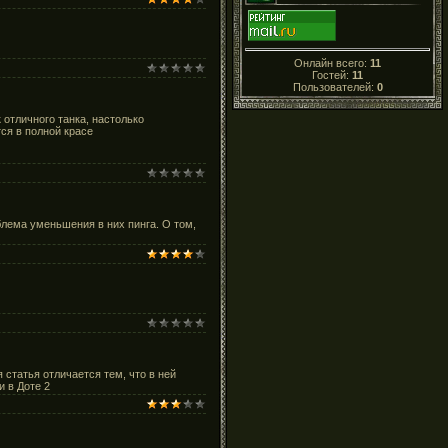
Онлайн всего:
11
Гостей:
11
Пользователей:
0
к отличного танка, настолько
ся в полной красе
блема уменьшения в них пинга. О том,
 статья отличается тем, что в ней
и в Доте 2