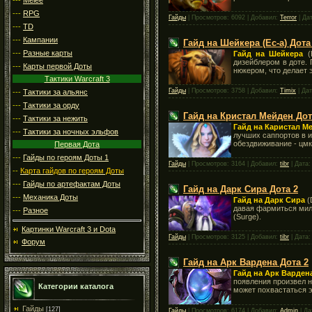
---
RPG
Гайды
| Просмотров: 6092 | Добавил:
Terror
| Да
---
TD
---
Кампании
Гайд на Шейкера (Ес-а) Дота
---
Разные карты
Гайд на Шейкера
(E
дизейблером в доте. 
---
Карты первой Доты
нюкером, что делает 
Тактики Warcraft 3
Гайды
| Просмотров: 3758 | Добавил:
Timix
| Да
---
Тактики за альянс
---
Тактики за орду
Гайд на Кристал Мейден Дот
---
Тактики за нежить
Гайд на Каристал М
---
Тактики за ночных эльфов
лучших саппортов в и
обездвиживание - цмк
Первая Дота
---
Гайды по героям Доты 1
Гайды
| Просмотров: 3164 | Добавил:
tibr
| Дата
--
Карта гайдов по героям Доты
---
Гайды по артефактам Доты
Гайд на Дарк Сира Дота 2
---
Механика Доты
Гайд на Дарк Сира
(
давая фармиться мили
---
Разное
(Surge).
Картинки Warcraft 3 и Dota
Гайды
| Просмотров: 3125 | Добавил:
tibr
| Дата
Форум
Гайд на Арк Вардена Дота 2
Гайд на Арк Варден
появления произвел н
Категории каталога
может похвастаться э
Гайды
[127]
Гайды
| Просмотров: 6174 | Добавил:
Admin
| Да