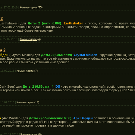
та:
27.02.2016
|
Комментарии (45)
 2
arthshaker) для
Доты 2 (патч 6.86f).
Earthshaker
- герой, который по праву мо
Помимо 2 основных задач, с которыми он, кстати говоря, отлично справляется, ес 
этого героя ещё более интересным.
та:
22.02.2016
|
Комментарии (4)
а 2
ейден
(Crystal Maiden) для
Доты 2 (6.86c патч)
.
Crystal Maiden
- хрупкая девочка, кот
гре. Даже несмотря на то, что все её активные заклинания обладают контроль-эффект
а всё равно слишком уж тонкая и медленная.
:
17.02.2016
|
Комментарии (7)
Dark Seer) для
Доты 2 (6.86c патч)
.
DS
- это многофункциональный герой, повелитель 
 героям или пойти в лес. Так же можно пойти на сложную, благодаря фарму (Iron Shell
:
14.02.2016
|
Комментарии (18)
а
(Arc Warden) для
Доты 2 (обновление 6.86)
.
Арк Варден
появился в обновлении 6.8
екоторый фурор в рядах обычных доттеров - настолько сильна в его исполнении была 
тот герой, вы можете прочитать в данном гайде
та:
26.12.2015
|
Комментарии (9)