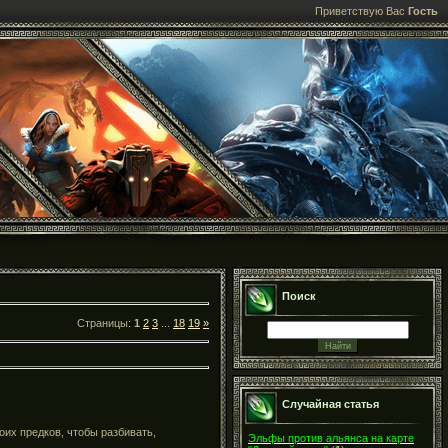
Приветствую Вас
Гость
Поиск
Страницы:
1
2
3
...
18
19
»
Случайная статья
оих предков, чтобы разбивать,
Эльфы против альянса на карте