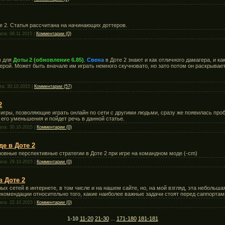
е 2. Статья рассчитана на начинающих доттеров.
ата:
08.11.2015
|
Комментарии (0)
) для
Доты 2 (обновление 6.85)
.
Свена
в Доте 2 знают и как отличного дамагера, и ка
ерой. Может быть вначале им играть немного скучновато, но зато потом он раскрывает
та:
30.10.2015
|
Комментарии (57)
2
игры, позволяющие играть онлайн по сети с другими людьми, сразу же появилась про
 его уменьшения и пойдет речь в данной статье.
ата:
30.10.2015
|
Комментарии (0)
е в Доте 2
овные перспективные стратегии в Доте 2 при игре на командном моде (-cm)
ата:
29.10.2015
|
Комментарии (0)
в Доте 2
ых сетей в интернете, в том числе и на нашем сайте, но, на мой взгляд, эта небольшая
екомендации относительно того, какие наиболее важные задачи стоят перед саппортам
ата:
22.10.2015
|
Комментарии (0)
1-10
11-20
21-30
...
171-180
181-181