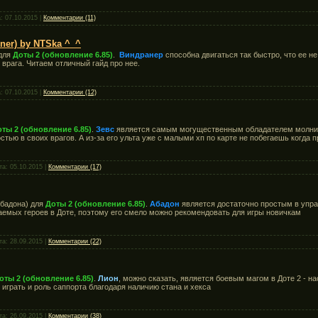
а:
07.10.2015
|
Комментарии (11)
ner) by NTSka ^_^
для
Доты 2 (обновление 6.85)
.
Виндранер
способна двигаться так быстро, что ее не
 врага. Читаем отличный гайд про нее.
а:
07.10.2015
|
Комментарии (12)
ты 2 (обновление 6.85)
.
Зевс
является самым могущественным обладателем молний 
стью в своих врагов. А из-за его ульта уже с малыми хп по карте не побегаешь когда п
та:
05.10.2015
|
Комментарии (17)
бадона) для
Доты 2 (обновление 6.85)
.
Абадон
является достаточно простым в упр
аемых героев в Доте, поэтому его смело можно рекомендовать для игры новичкам
та:
28.09.2015
|
Комментарии (22)
оты 2 (обновление 6.85)
.
Лион
, можно сказать, является боевым магом в Доте 2 - на
 играть и роль саппорта благодаря наличию стана и хекса
та:
26.09.2015
|
Комментарии (38)