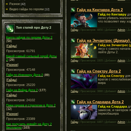
Разное
[42]
Видео гайды по героям
Гайд на Кентавра Дота 2
[12]
Гайд по Кентавру
дл
легко убивать малохи
что позволяет ему хо
Топ статей про Доту 2
Гайды
| Просмотров: 4850 | Добавил:
Admin
| Да
Карта гайдов по героям Доты 2
Гайд на Энчантрес (Дриаду) 
(
50
)
Гайд на Энчантрес 
[
Гайды
]
лесу с самого начала
Просмотров: 61791
лейте Доты 2.
Какой самый сильный герой Доты
2
(
29
)
Гайды
| Просмотров: 3305 | Добавил:
Admin
| Да
[
Разное
]
Просмотров: 47148
Гайд на Спектру Дота 2
Гайд по Инвокеру Дота 2
(
89
)
Гайд на Спектру
дл
врагов с неослабева
[
Гайды
]
мира
Просмотров: 25220
Гайд на Войда Дота 2
(
177
)
Гайды
| Просмотров: 3880 | Добавил:
Admin
| Да
[
Гайды
]
Просмотров: 24102
Гайд на Слардара Дота 2
Пики героев и стратегии в Доте 2
Гайд на Слардара
д
(
12
)
замесов, и гангером 
пермобашера
[
Разное
]
Просмотров: 23389
Гайды
| Просмотров: 4487 | Добавил:
Admin
| Да
Как получить инвайт на Доту 2
бесплатно
(
103
)