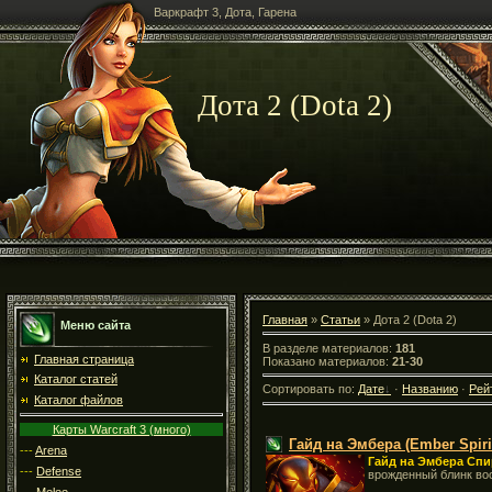
Варкрафт 3, Дота, Гарена
Дота 2 (Dota 2)
Главная
»
Статьи
» Дота 2 (Dota 2)
Меню сайта
В разделе материалов:
181
Главная страница
Показано материалов:
21-30
Каталог статей
Сортировать по:
Дате
·
Названию
·
Рей
Каталог файлов
Карты Warcraft 3 (много)
Гайд на Эмбера (Ember Spiri
---
Arena
Гайд на Эмбера Сп
---
Defense
врожденный блинк во
---
Melee