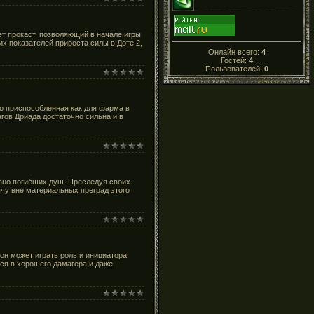
т прокаст, позволяющий в начале игры
х показателей прироста силы в Доте 2,
Онлайн всего:
4
Гостей:
4
Пользователей:
0
о приспособленная как для фарма в
агов Дриада достаточно сильна и в
вно погибших душ. Преследуя своих
чу вне материальных преград этого
он может играть роль и инициатора
ься в хорошего дамагера и даже