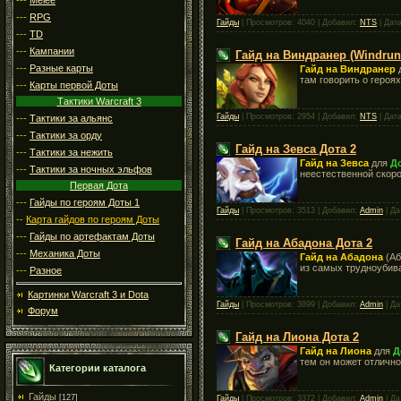
---
RPG
Гайды
| Просмотров: 4040 | Добавил:
NTS
| Дат
---
TD
---
Кампании
Гайд на Виндранер (Windrun
---
Разные карты
Гайд на Виндранер
там говорить о героях
---
Карты первой Доты
Тактики Warcraft 3
Гайды
| Просмотров: 2954 | Добавил:
NTS
| Дат
---
Тактики за альянс
---
Тактики за орду
Гайд на Зевса Дота 2
---
Тактики за нежить
Гайд на Зевса
для
До
---
Тактики за ночных эльфов
неестественной скоро
Первая Дота
---
Гайды по героям Доты 1
Гайды
| Просмотров: 3513 | Добавил:
Admin
| Да
--
Карта гайдов по героям Доты
---
Гайды по артефактам Доты
Гайд на Абадона Дота 2
---
Механика Доты
Гайд на Абадона
(Аб
из самых трудноубив
---
Разное
Картинки Warcraft 3 и Dota
Гайды
| Просмотров: 3899 | Добавил:
Admin
| Да
Форум
Гайд на Лиона Дота 2
Гайд на Лиона
для
Д
тем он может отлично
Категории каталога
Гайды
[127]
Гайды
| Просмотров: 3372 | Добавил:
Admin
| Да