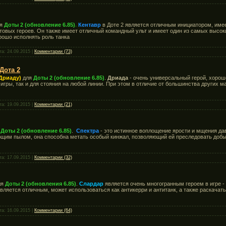
я
Доты 2 (обновление 6.85)
.
Кентавр
в Доте 2 является отличным инициатором, имее
товых героев. Он также имеет отличный командный ульт и имеет один из самых высоки
рошо исполнять роль танка
та:
24.09.2015
|
Комментарии (73)
Дота 2
(Дриаду)
для
Доты 2 (обновление 6.85)
.
Дриада
- очень универсальный герой, хорош
 игры, так и для стояния на любой линии. При этом в отличие от большинства других м
та:
19.09.2015
|
Комментарии (21)
я
Доты 2 (обновление 6.85)
.
Спектра
- это истинное воплощение ярости и мщения да
ющим пылом, она способна метать особый кинжал, позволяющий ей преследовать добы
та:
17.09.2015
|
Комментарии (32)
ля
Доты 2 (обновления 6.85)
.
Слардар
является очень многогранным героем в игре - 
является отличным, может использоваться как антикерри и антитанк, а также раскачат
та:
16.09.2015
|
Комментарии (64)