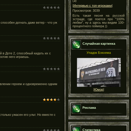
(
3
)
[
Интервью с топ-игроками
]
Просмотров: 3039
Есть такая песня на русской
эстраде, где поется про "100%
 способен догнать даже ветер - что уж
любви", ну а здесь мы видим 100-
процентного геймера ))
Случайная картинка
Упадок Бэкхема
в Доте 2, способный кидать их с
ротив него играешь.
авлении героем и одновременно одним
[
Юмор
]
Реклама
столько ужасен его ульт. Но вместе с
Статистика