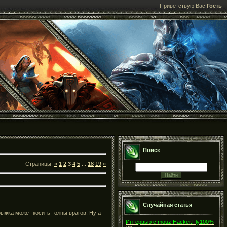
Приветствую Вас
Гость
Поиск
Страницы:
«
1
2
3
4
5
...
18
19
»
Случайная статья
рыжка может косить толпы врагов. Ну а
Интервью с mouz.Hacker.Fly100%