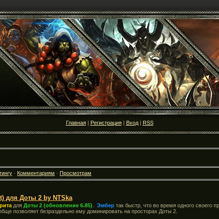
Главная
|
Регистрация
|
Вход
|
RSS
тингу
·
Комментариям
·
Просмотрам
t) для Доты 2 by NTSka
ирита
для
Доты 2 (обновление 6.85)
.
Эмбер
так быстр, что во время одного своего п
обще позволяет безраздельно ему доминировать на просторах Доты 2.