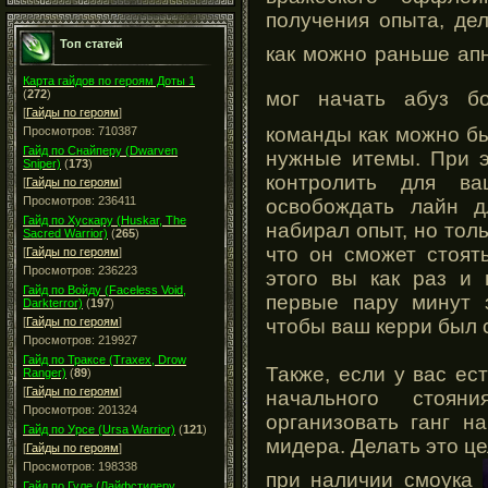
получения опыта, де
Топ статей
как можно раньше ап
Карта гайдов по героям Доты 1
(
272
)
мог начать абуз 
[
Гайды по героям
]
команды как можно б
Просмотров: 710387
Гайд по Снайперу (Dwarven
нужные итемы. При э
Sniper)
(
173
)
контролить для в
[
Гайды по героям
]
Просмотров: 236411
освобождать лайн д
Гайд по Хускару (Huskar, The
набирал опыт, но толь
Sacred Warrior)
(
265
)
что он сможет стоят
[
Гайды по героям
]
Просмотров: 236223
этого вы как раз и
Гайд по Войду (Faceless Void,
первые пару минут 
Darkterror)
(
197
)
чтобы ваш керри был 
[
Гайды по героям
]
Просмотров: 219927
Гайд по Траксе (Traxex, Drow
Также, если у вас ес
Ranger)
(
89
)
[
Гайды по героям
]
начального стоян
Просмотров: 201324
организовать ганг н
Гайд по Урсе (Ursa Warrior)
(
121
)
мидера. Делать это ц
[
Гайды по героям
]
Просмотров: 198338
при наличии смоука
Гайд по Гуле (Лайфстилеру,