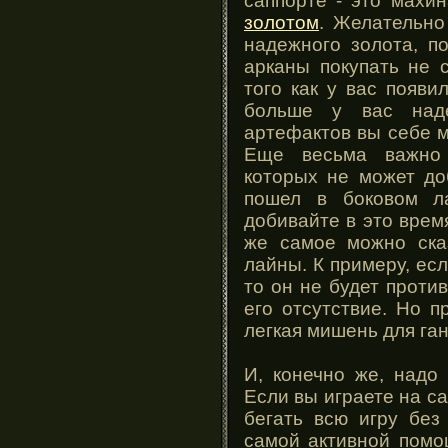
саппорте - это махи
золотом
. Желательно
надежного золота, п
арканы покупать не 
того как у вас появи
больше у вас наде
артефактов вы себе м
Еще весьма важно 
которых не может до
пошел в боковом л
добивайте в это время
же самое можно ска
лайны. К примеру, есл
то он не будет проти
его отсутствие. Но п
легкая мишень для ган
И, конечно же, надо
Если вы играете на са
бегать всю игру без
самой активной помо