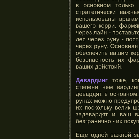
в основном только 
стратегически важны
использованы врагам
вашего керри, фармя
через лайн - поставьт
лес через руну - пос
через руну. Основная
обеспечить вашим ке
безопасность их фа
ваших действий.
Девардинг
тоже, ко
степени чем вардин
девардят, в основном,
рунах можно предупре
их поскольку велик ш
задевардят и ваш в
безгранично - их поку
Еще одной важной з