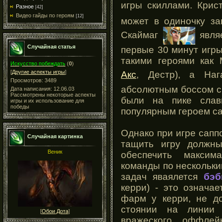
игры скиллами. Крис
Разное
[42]
Видео гайды по героям
[12]
может в одиночку за
Скаймаг
являе
Случайная статья
первые 30 минут игры
такими героями как
Искусство побеждать
(
0
)
[
Другие аспекты игры
]
Акс
, Дестр), а Н
Просмотров: 3489
абсолютным боссом с
Дата написания: 12.06.03
Рассмотрены некоторые аспекты
были на пике сла
игры и их использование для
победы
популярным героем с
Однако при игре сапп
Случайная картинка
тащить игру должн
Веник
обеспечить максим
команды по нескольки
задач яваялется
бэб
керри) - это означа
фарм у керри, не до
стоянии на линии 
[
Обои Дота
]
вражеского оффле