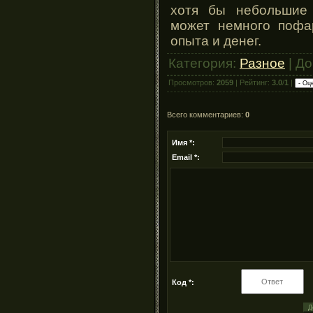
хотя бы небольшие 
может немного пофа
опыта и денег.
Категория:
Разное
| Д
Просмотров:
2059
| Рейтинг:
3.0
/
1
|
Всего комментариев:
0
Имя *:
Email *:
Код *: