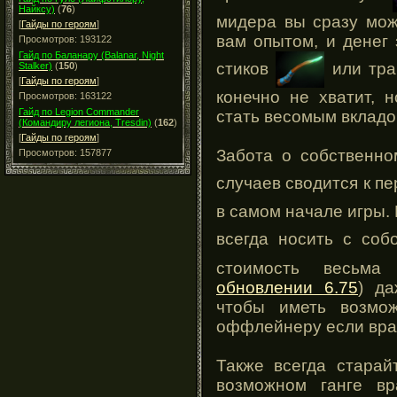
Найксу)
(
76
)
мидера вы сразу мож
[
Гайды по героям
]
вам опытом, и денег 
Просмотров: 193122
Гайд по Баланару (Balanar, Night
стиков
или тр
Stalker)
(
150
)
[
Гайды по героям
]
конечно не хватит, 
Просмотров: 163122
Гайд по Legion Commander
стать весомым вкладом
(Командиру легиона, Tresdin)
(
162
)
[
Гайды по героям
]
Забота о собственн
Просмотров: 157877
случаев сводится к п
в самом начале игры.
всегда носить с соб
стоимость весьма
обновлении 6.75
) д
чтобы иметь возмо
оффлейнеру если враг
Также всегда старай
возможном ганге в