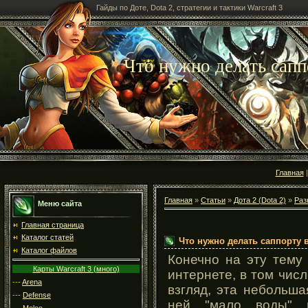
Гайды по Доте, Dota 2, стратегии и тактики Warcraft 3
Что нужно делать сапп
Главная
Главная
»
Статьи
»
Дота 2 (Dota 2)
»
Раз
Меню сайта
Главная страница
Каталог статей
Что нужно делать саппорту в
Каталог файлов
Конечно на эту тему
Карты Warcraft 3 (много)
интернете, в том числ
---
Arena
взгляд, эта небольша
---
Defense
ней "мало воды" 
---
Melee