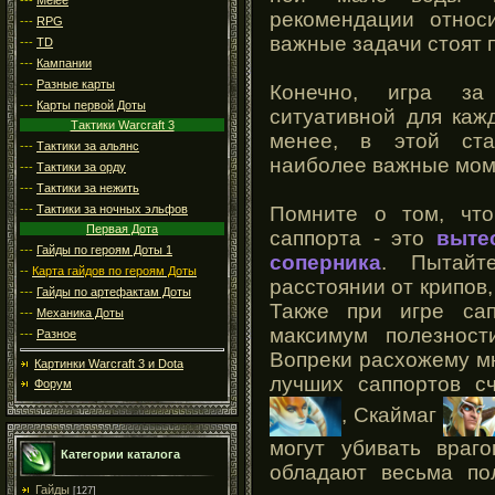
рекомендации относи
---
RPG
важные задачи стоят 
---
TD
---
Кампании
---
Разные карты
Конечно, игра за
---
Карты первой Доты
ситуативной для каж
Тактики Warcraft 3
менее, в этой ста
---
Тактики за альянс
наиболее важные мом
---
Тактики за орду
---
Тактики за нежить
Помните о том, чт
---
Тактики за ночных эльфов
Первая Дота
саппорта - это
выте
---
Гайды по героям Доты 1
соперника
. Пытайт
--
Карта гайдов по героям Доты
расстоянии от крипов,
---
Гайды по артефактам Доты
Также при игре сап
---
Механика Доты
максимум полезност
---
Разное
Вопреки расхожему мн
Картинки Warcraft 3 и Dota
лучших саппортов сч
Форум
, Скаймаг
могут убивать враго
Категории каталога
обладают весьма по
Гайды
[127]