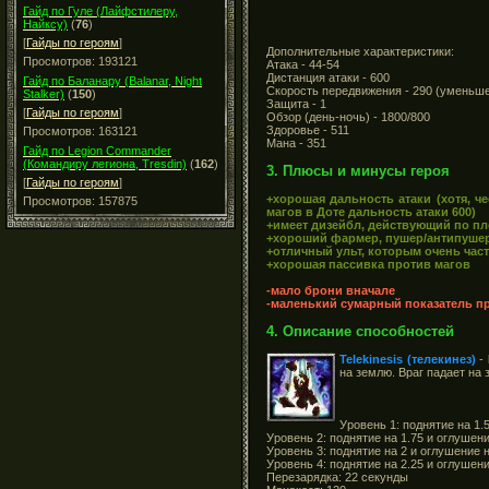
Гайд по Гуле (Лайфстилеру,
Найксу)
(
76
)
[
Гайды по героям
]
Дополнительные характеристики:
Просмотров: 193121
Атака - 44-54
Дистанция атаки - 600
Гайд по Баланару (Balanar, Night
Скорость передвижения - 290 (уменьше
Stalker)
(
150
)
Защита - 1
[
Гайды по героям
]
Обзор (день-ночь) - 1800/800
Здоровье - 511
Просмотров: 163121
Мана - 351
Гайд по Legion Commander
(Командиру легиона, Tresdin)
(
162
)
3. Плюсы и минусы героя
[
Гайды по героям
]
+хорошая дальность атаки (хотя, ч
Просмотров: 157875
магов в Доте дальность атаки 600)
+имеет дизейбл, действующий по п
+хороший фармер, пушер/антипуше
+отличный ульт, которым очень час
+хорошая пассивка против магов
-мало брони вначале
-маленький сумарный показатель пр
4. Описание способностей
Telekinesis (телекинез)
-
на землю. Враг падает на
Уровень 1: поднятие на 1.
Уровень 2: поднятие на 1.75 и оглушени
Уровень 3: поднятие на 2 и оглушение н
Уровень 4: поднятие на 2.25 и оглушени
Перезарядка: 22 секунды