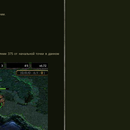
нии.
янии 375 от начальной точки в данном