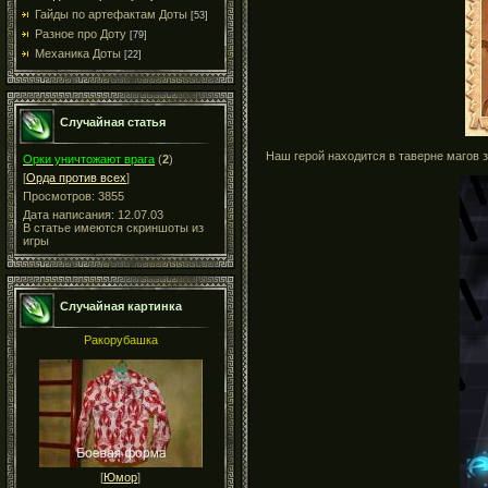
Гайды по артефактам Доты
[53]
Разное про Доту
[79]
Механика Доты
[22]
Случайная статья
Наш герой находится в таверне магов 
Орки уничтожают врага
(
2
)
[
Орда против всех
]
Просмотров: 3855
Дата написания: 12.07.03
В статье имеются скриншоты из
игры
Случайная картинка
Ракорубашка
[
Юмор
]