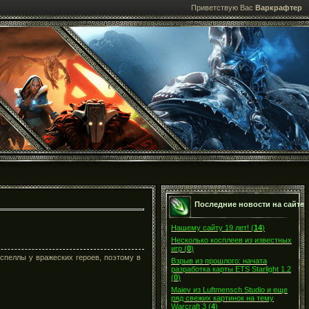
Приветствую Вас
Варкрафтер
Последние новости на сайте
Нашему сайту 19 лет!
(
14
)
Несколько косплеев из известных
игр
(
0
)
 спеллы у вражеских героев, поэтому в
Взрыв из прошлого: начата
разработка карты ETS Starlight 1.2
(
0
)
Maiev из Luftmensch Studio и еще
ряд свежих картинок на тему
Warcraft 3
(
4
)