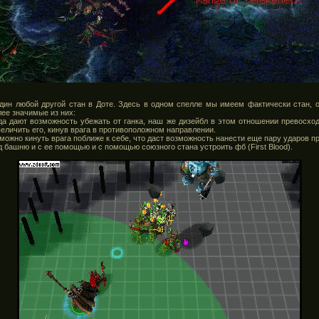
дин любой другой стан в Доте. Здесь в одном спелле мы имеем фактически стан, оа
ее значимые из них:
гда дают возможность убежать от ганка, наш же дизейбл в этом отношении превосход
величить его, кинув врага в противоположном направлении.
можно кинуть врага поближе к себе, что даст возможность нанести еще пару ударов пр
д башню и с ее помощью и с помощью союзного стана устроить фб (First Blood).