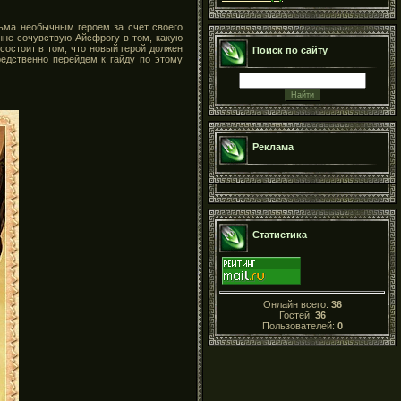
сьма необычным героем за счет своего
енне сочувствую Айсфрогу в том, какую
остоит в том, что новый герой должен
Поиск по сайту
редственно перейдем к гайду по этому
Реклама
Статистика
Онлайн всего:
36
Гостей:
36
Пользователей:
0