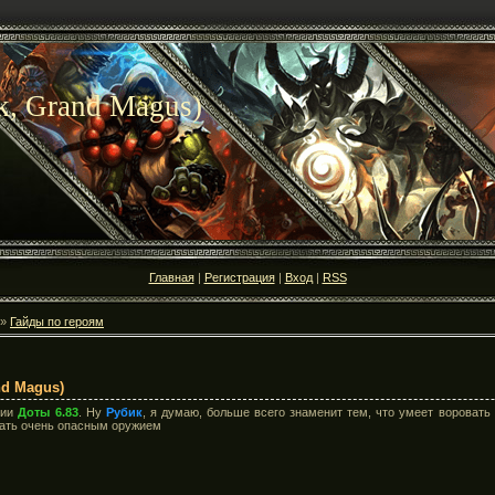
k, Grand Magus)
Главная
|
Регистрация
|
Вход
|
RSS
»
Гайды по героям
nd Magus)
сии
Доты 6.83
. Ну
Рубик
, я думаю, больше всего знаменит тем, что умеет воровать
тать очень опасным оружием