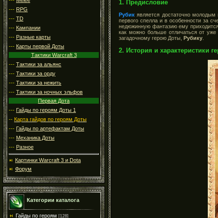
1. Предисловие
---
RPG
Рубик
является достаточно молодым г
---
TD
первого спелла и в особенности за сч
недюжинную фантазию ему приходится 
---
Кампании
как можно больше отличаться от уже 
---
Разные карты
загадочному герою Доты,
Рубику
.
---
Карты первой Доты
2. История и характеристики г
Тактики Warcraft 3
---
Тактики за альянс
---
Тактики за орду
---
Тактики за нежить
---
Тактики за ночных эльфов
Первая Дота
---
Гайды по героям Доты 1
--
Карта гайдов по героям Доты
---
Гайды по артефактам Доты
---
Механика Доты
---
Разное
Картинки Warcraft 3 и Dota
Форум
Категории каталога
Гайды по героям
[128]