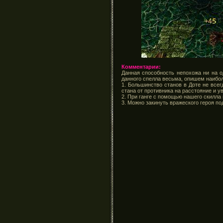
Комментарии:
Данная способность непохожа ни на о
данного спелла весьма, опишем наибол
1. Большинство станов в Доте не все
стана от противника на расстояние и у
2. При ганге с помощью нашего скилла 
3. Можно закинуть вражеского героя по