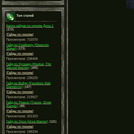
Топ статей
Карта гайдов по героям Доты 1
(
272
)
[
Гайды по героям
]
Просмотров: 710370
Гайд по Снайперу (Dwarven
Sniper)
(
173
)
[
Гайды по героям
]
Просмотров: 236408
Гайд по Хускару (Huskar, The
Sacred Warrior)
(
265
)
[
Гайды по героям
]
Просмотров: 236220
Гайд по Войду (Faceless Void,
Darkterror)
(
197
)
[
Гайды по героям
]
Просмотров: 219927
Гайд по Траксе (Traxex, Drow
Ranger)
(
89
)
[
Гайды по героям
]
Просмотров: 201323
Гайд по Урсе (Ursa Warrior)
(
121
)
[
Гайды по героям
]
Просмотров: 198334