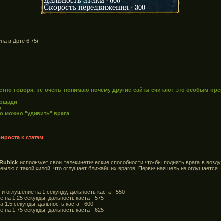
на в Доте 6.75)
естно говоря, не очень понимаю почему другие сайты считают это особым пр
лощади
р
то можно "удивить" врага
ироста к статам
Rubick
использует свои телекинетические способности что-бы поднять врага в воздух
 землю с такой силой, что оглушает ближайших врагов. Первичная цель не оглушается.
5 и оглушение на 1 секунду, дальность каста - 550
е на 1.25 секунды, дальность каста - 575
а 1.5 секунды, дальность каста - 600
е на 1.75 секунды, дальность каста - 625