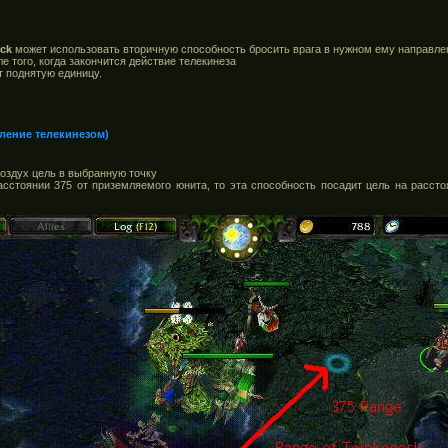
ck
может использовать вторичную способность бросить врага в нужном ему направле
е того, когда закончится действие телекинеза
т поднятую единицу.
мление телекинезом)
оздух цель в выбранную точку
сстоянии 375 от приземляемого юнита, то эта способность посадит цель на рассто