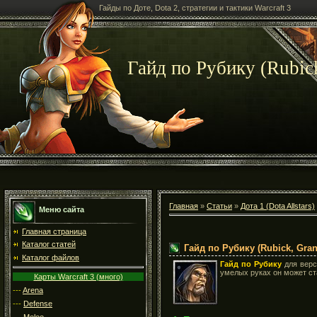
Гайды по Доте, Dota 2, стратегии и тактики Warcraft 3
Гайд по Рубику (Rubic
Главная
»
Статьи
»
Дота 1 (Dota Allstars)
Меню сайта
Главная страница
Каталог статей
Гайд по Рубику (Rubick, Gra
Каталог файлов
Гайд по Рубику
для вер
умелых руках он может с
Карты Warcraft 3 (много)
---
Arena
---
Defense
---
Melee