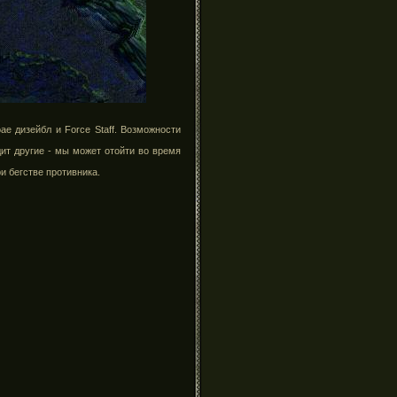
е дизейбл и Force Staff. Возможности
ит другие - мы может отойти во время
и бегстве противника.