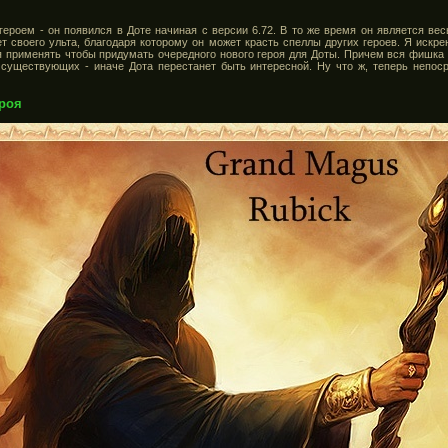
ероем - он появился в Доте начиная с версии 6.72. В то же время он является ве
ет своего ульта, благодаря которому он может красть спеллы других героев. Я искр
применять чтобы придумать очередного нового героя для Доты. Причем вся фишка с
существующих - иначе Дота перестанет быть интересной. Ну что ж, теперь непос
ероя