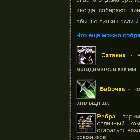
иногда собирают ли
обычно линкин если и 
Что еще можно собра
Сатаник
- в
мегадамагера как мы
Бабочка
- не
агильщиках
Ребра
- тарим
отличный ко
стараться возл
союзников