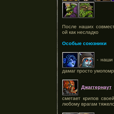
После наших совмест
ой как несладко
Особые союзники
- наши
дамаг просто умопом
Джаггернаут
сметает крипов свое
любому врагам тяжел