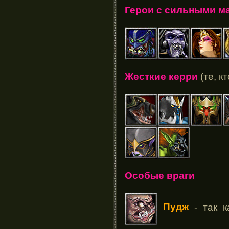
Герои с сильными м
Жесткие керри
(те, к
Особые враги
Пудж
- так к