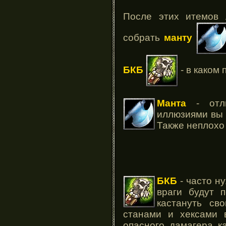
После этих итемов 
собрать
манту
БКБ
- в каком 
Манта
- отли
иллюзиями вы 
Также неплохо
БКБ
- часто ну
враги будут 
кастануть св
станами и хексами 
опасного дамагера к