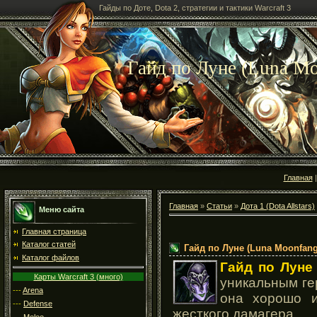
Гайды по Доте, Dota 2, стратегии и тактики Warcraft 3
Гайд по Луне (Luna Mo
Главная
Главная
»
Статьи
»
Дота 1 (Dota Allstars)
Меню сайта
Главная страница
Каталог статей
Гайд по Луне (Luna Moonfang
Каталог файлов
Гайд по Луне
Карты Warcraft 3 (много)
уникальным гер
---
Arena
она хорошо и
---
Defense
жесткого дамагера.
---
Melee