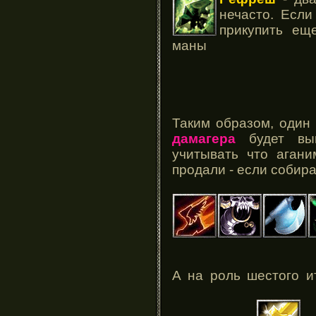
нечасто. Если
прикупить ещ
маны
Таким образом, один
дамагера
будет выг
учитывать что аган
продали - если собира
А на роль шестого 