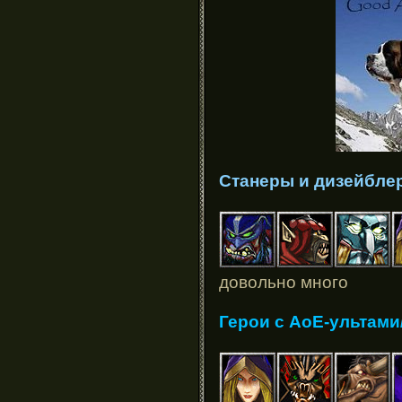
Станеры и дизейбле
довольно много
Герои с АоЕ-ультам