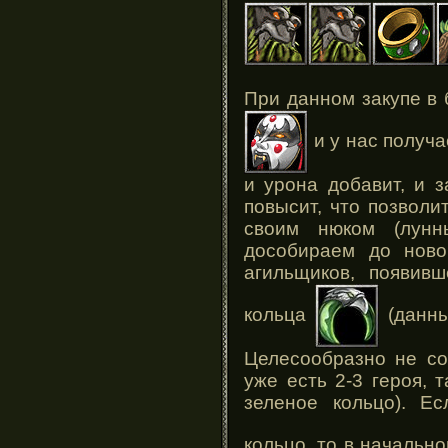
При данном закупе в 
и у нас получ
и урона добавит, и 
повысит, что позволи
своим нюком (лунн
дособираем до ново
агильщиков, появивш
кольца
(данны
Целесообразно не со
уже есть 2-3 героя, 
зеленое кольцо). Е
кольцо, то в начальн