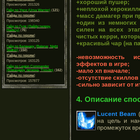
+хороший пушер;
Просмотров: 201326
+неплохой херокилл
Гайд по Урсе (Ursa Warrior)
(
121
)
+масс дамагер при п
[
Гайды по героям
]
Просмотров: 198340
+один из немногих 
Гайд по Гуле (Лайфстилеру,
силен на всех эта
Найксу)
(
76
)
чистых керри, котор
[
Гайды по героям
]
Просмотров: 193125
+красивый чар (на па
Гайд по Баланару (Balanar, Night
Stalker)
(
150
)
[
Гайды по героям
]
-невозможность и
Просмотров: 163125
эффектов в игре;
Гайд по Legion Commander
-мало хп вначале;
(Командиру легиона, Tresdin)
(
162
)
[
Гайды по героям
]
-отсутствие скиллов
Просмотров: 157877
-сильно зависит от 
4. Описание спо
Lucent Beam
(
на цель и на
промежуток вр