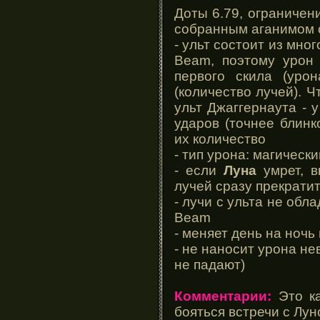
Доты 6.79, ограничени
собранным аганимом 
- ульт состоит из мно
Beam, поэтому урон 
первого скила (уро
(количество лучей). Ч
ульт Джаггернаута - 
ударов (точнее блинк
их количество
- тип урона: магически
- если
Луна
умрет, в
лучей сразу прекрати
- лучи с ульта не обл
Beam
- меняет день на ночь 
- не наносит урона н
не падают)
Комментарии:
Это ка
бояться встречи с Луно