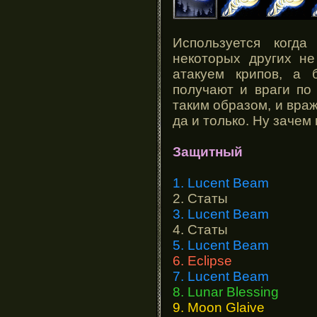
Используется когд
некоторых других н
атакуем крипов, а 
получают и враги по
таким образом, и враж
да и только. Ну зачем
Защитный
1. Lucent Beam
2. Статы
3. Lucent Beam
4. Статы
5. Lucent Beam
6. Eclipse
7. Lucent Beam
8. Lunar Blessing
9. Moon Glaive