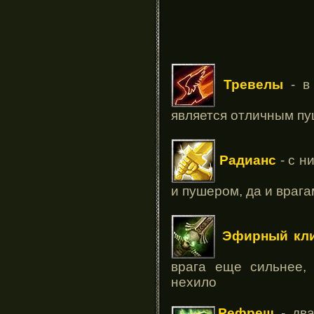
Тревелы
- в 
является отличным п
Радианс
- с н
и пушером, да и врага
Эфирный кл
врага еще сильнее,
нехило
Рефреш
- два