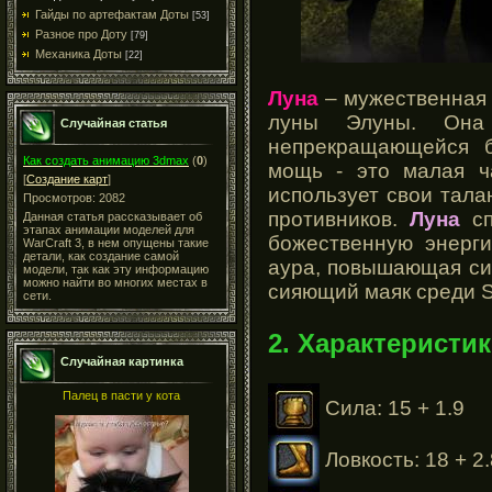
Гайды по артефактам Доты
[53]
Разное про Доту
[79]
Механика Доты
[22]
Луна
– мужественная 
луны Элуны. Она 
Случайная статья
непрекращающейся б
Как создать анимацию 3dmax
(
0
)
мощь - это малая ч
[
Создание карт
]
использует свои тала
Просмотров: 2082
противников.
Луна
с
Данная статья рассказывает об
этапах анимации моделей для
божественную энерги
WarCraft 3, в нем опущены такие
детали, как создание самой
аура, повышающая сил
модели, так как эту информацию
можно найти во многих местах в
сияющий маяк среди S
сети.
2. Характеристик
Случайная картинка
Палец в пасти у кота
Сила: 15 + 1.9
Ловкость: 18 + 2