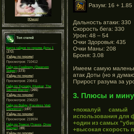
Разум: 16 + 1.85
[
Юмор
]
Дальность атаки: 330
Скорость бега: 330
Урон: 48 – 54
Топ статей
Очки Здоровья: 435
Очки Маны: 208
Карта гайдов по героям Доты 1
(
272
)
Броня: 3.08
[
Гайды по героям
]
Просмотров: 710412
Имеем самую маленьк
Гайд по Снайперу (Dwarven
Sniper)
(
173
)
атак Доты (но я думаю
[
Гайды по героям
]
Прирост разума за ур
Просмотров: 236411
Гайд по Хускару (Huskar, The
Sacred Warrior)
(
265
)
3. Плюсы и мину
[
Гайды по героям
]
Просмотров: 236223
Гайд по Войду (Faceless Void,
+пожалуй самый
Darkterror)
(
197
)
[
Гайды по героям
]
использования для 
Просмотров: 219934
+один из самых "уби
Гайд по Траксе (Traxex, Drow
+высокая скорость 
Ranger)
(
89
)
[
Гайды по героям
]