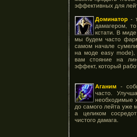
эффективных для лей
Доминатор
- 
дамагером, то
кстати. В миде
мы будем часто фарм
самом начале сумели
на моде easy mode),
вам стояние на лин
эффект, который рабо
Аганим
- соби
часто. Улучш
необходимые х
до самого лейта уже м
а целиком сосредот
чистого дамага.