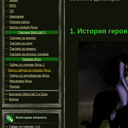
---
RPG
---
TD
---
Кампании
---
Разные карты
---
Карты первой Доты
1. История героя
Тактики Warcraft 3
---
Тактики за альянс
---
Тактики за орду
---
Тактики за нежить
---
Тактики за ночных эльфов
Первая Дота
---
Гайды по героям Доты 1
--
Карта гайдов по героям Доты
---
Гайды по артефактам Доты
---
Механика Доты
---
Разное
Картинки Warcraft 3 и Dota
Форум
Категории каталога
Гайды по героям
[128]