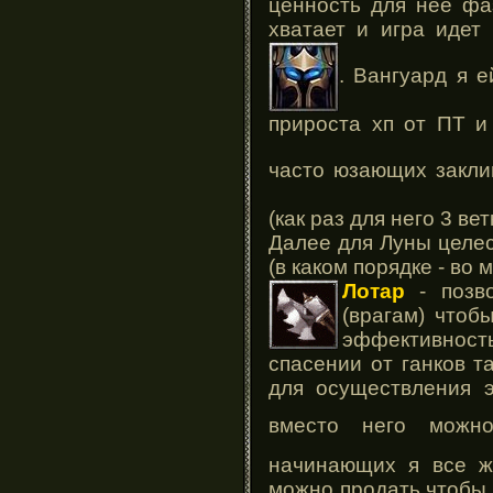
ценность для нее фа
хватает и игра идет
. Вангуард я е
прироста хп от ПТ и 
часто юзающих закли
(как раз для него 3 ве
Далее для Луны целе
(в каком порядке - во м
Лотар
- позво
(врагам) чтоб
эффективнос
спасении от ганков т
для осуществления 
вместо него можн
начинающих я все ж
можно продать чтобы 