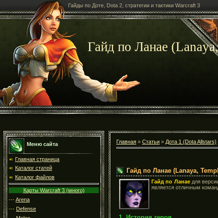
Гайды по Доте, Dota 2, стратегии и тактики Warcraft 3
Гайд по Ланае (Lanaya,
Главная
»
Статьи
»
Дота 1 (Dota Allstars)
Меню сайта
Главная страница
Каталог статей
Гайд по Ланае (Lanaya, Templ
Каталог файлов
Гайд по Ланае
для верс
является отличным коман
Карты Warcraft 3 (много)
---
Arena
---
Defense
1. История героя
---
Melee