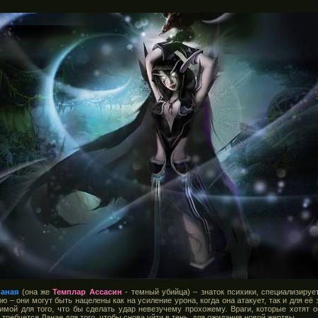
Ланая
(она же
Темплар Ассасин
- темный убийца) – знаток психики, специализируетс
 – они могут быть нацелены как на усиление урона, когда она атакует, так и для её
имой для того, что бы сделать удар невезучему прохожему. Враги, которые хотят о
требуется Ланае для того, чтобы снова уйти в тень, для ожидания новой жертвы...