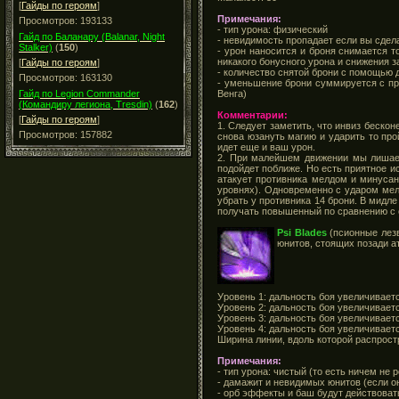
[
Гайды по героям
]
Примечания:
Просмотров: 193133
- тип урона: физический
Гайд по Баланару (Balanar, Night
- невидимость пропадает если вы сдел
Stalker)
(
150
)
- урон наносится и броня снимается т
никакого бонусного урона и снижения з
[
Гайды по героям
]
- количество снятой брони с помощью 
Просмотров: 163130
- уменьшение брони суммируется с пр
Венга)
Гайд по Legion Commander
(Командиру легиона, Tresdin)
(
162
)
Комментарии:
[
Гайды по героям
]
1. Следует заметить, что инвиз бескон
Просмотров: 157882
снова юзануть магию и ударить то пр
идет еще и ваш урон.
2. При малейшем движении мы лишаем
подойдет поближе. Но есть приятное и
атакует противника мелдом и минусан
уровнях). Одновременно с ударом мел
убрать у противника 14 брони. В мидле
получать повышенный по сравнению с 
Psi Blades
(псионные лезв
юнитов, стоящих позади а
Уровень 1: дальность боя увеличиваетс
Уровень 2: дальность боя увеличиваетс
Уровень 3: дальность боя увеличиваетс
Уровень 4: дальность боя увеличиваетс
Ширина линии, вдоль которой распрост
Примечания:
- тип урона: чистый (то есть ничем не 
- дамажит и невидимых юнитов (если он
- орб эффекты и баш будут действоват