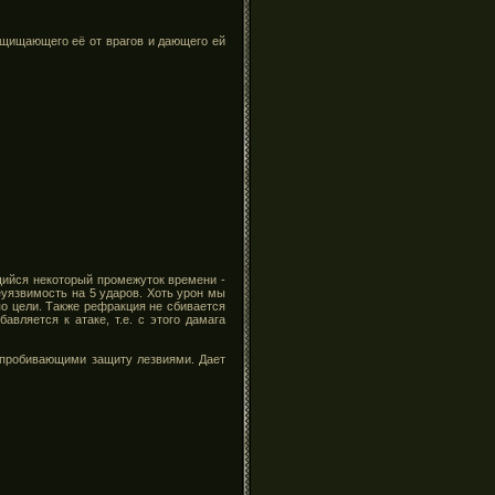
ащищающего её от врагов и дающего ей
щийся некоторый промежуток времени -
язвимость на 5 ударов. Хоть урон мы
по цели. Также рефракция не сбивается
вляется к атаке, т.е. с этого дамага
 пробивающими защиту лезвиями. Дает