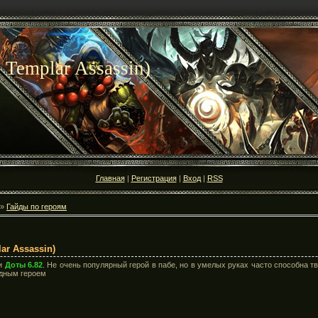
 Templar Assassin)
Главная
|
Регистрация
|
Вход
|
RSS
»
Гайды по героям
ar Assassin)
ии
Доты 6.82
. Не очень популярный герой в пабе, но в умелых руках часто способна тв
дным героем