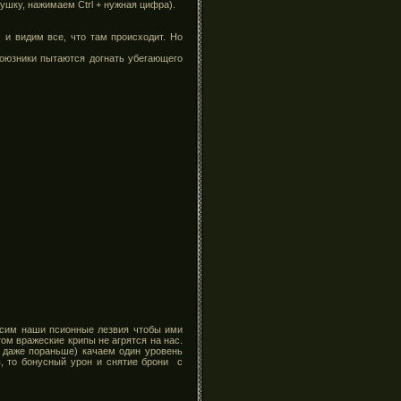
шку, нажимаем Ctrl + нужная цифра).
 и видим все, что там происходит. Но
союзники пытаются догнать убегающего
аксим наши псионные лезвия чтобы ими
том вражеские крипы не агрятся на нас.
о даже пораньше) качаем один уровень
в, то бонусный урон и снятие брони с