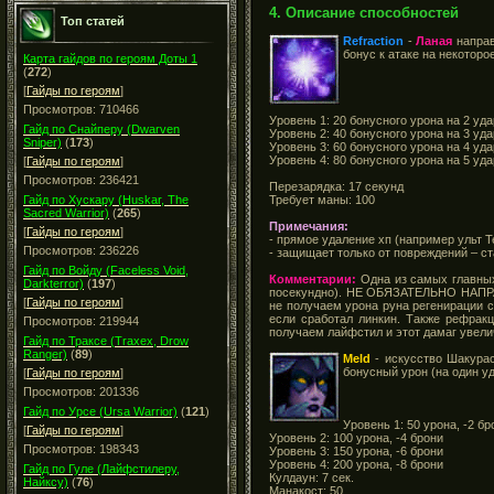
4. Описание способностей
Топ статей
Refraction
-
Ланая
направ
бонус к атаке на некоторо
Карта гайдов по героям Доты 1
(
272
)
[
Гайды по героям
]
Просмотров: 710466
Уровень 1: 20 бонусного урона на 2 уда
Гайд по Снайперу (Dwarven
Уровень 2: 40 бонусного урона на 3 уда
Sniper)
(
173
)
Уровень 3: 60 бонусного урона на 4 уда
Уровень 4: 80 бонусного урона на 5 уда
[
Гайды по героям
]
Просмотров: 236421
Перезарядка: 17 секунд
Требует маны: 100
Гайд по Хускару (Huskar, The
Sacred Warrior)
(
265
)
Примечания:
[
Гайды по героям
]
- прямое удаление хп (например ульт 
Просмотров: 236226
- защищает только от повреждений – ста
Гайд по Войду (Faceless Void,
Комментарии:
Одна из самых главных
Darkterror)
(
197
)
посекундно). НЕ ОБЯЗАТЕЛЬНО НАПРАВ
[
Гайды по героям
]
не получаем урона руна регенирации с
если сработал линкин. Также рефракц
Просмотров: 219944
получаем лайфстил и этот дамаг увелич
Гайд по Траксе (Traxex, Drow
Ranger)
(
89
)
Meld
- искусство Шакура
бонусный урон (на один уд
[
Гайды по героям
]
Просмотров: 201336
Гайд по Урсе (Ursa Warrior)
(
121
)
Уровень 1: 50 урона, -2 бр
[
Гайды по героям
]
Уровень 2: 100 урона, -4 брони
Просмотров: 198343
Уровень 3: 150 урона, -6 брони
Уровень 4: 200 урона, -8 брони
Гайд по Гуле (Лайфстилеру,
Кулдаун: 7 сек.
Найксу)
(
76
)
Манакост: 50