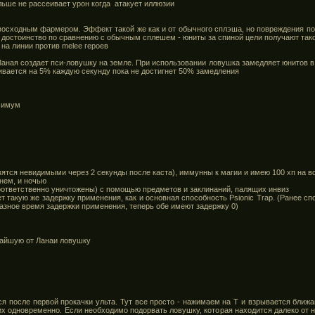
льше не рассеивает урон когда атакует иллюзии
восходным фармером. Эффект такой же как и от обычного сплэша, но повреждения пол
е достоинство по сравнению с обычным сплешем - юниты за спиной цели получают такой
 на линии против melee героев
Ланая создает пси-ловушку на земле. При использовании ловушка замедляет юнитов в 
вается на 5% каждую секунду пока не достигнет 50% замедления
ксимум
вятся невидимыми через 2 секунды после каста), иммунны к магии и имею 100 хп на в
нем, и ночью
оответственно уничтожены) с помощью предметов и заклинаний, палящих инвиз
ет такую же задержку применения, как и основная способность Psionic Trap. (Ранее с
азное время задержки применения, теперь обе имеют задержку 0)
жайшую от Ланаи ловушку
я после первой прокачки ульта. Тут все просто - нажимаем на Т и взрывается ближ
их одновременно. Если необходимо подорвать ловушку, которая находится далеко от н