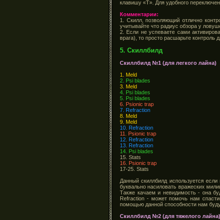
клавишу «Т». Для удобного переключен
Комментарии:
1. Скилл, позволяющий отлично контр
учитывайте что радиус обзора у ловуш
2. Если не успеваете сами активиров
врага), то просто расшарьте контроль
5. Скиллбилд
Скиллбилд №1 (для легкого лайна)
1. Meld
2. Psi blades
3. Meld
4. Psi blades
5. Psi blades
6. Psionic trap
7. Refraction
8. Meld
9. Meld
10. Refraction
11. Psionic trap
12. Refraction
13. Refraction
14. Psi blades
15. Stats
16. Psionic trap
17-25. Stats
Данный скиллбилд используется если 
буквально насиловать вражеских милишн
Также качаем и невидимость - она бу
Refraction - может помочь нам спаст
помощью данной способности нам будут
Скиллбилд №2 (для тяжелого лайна