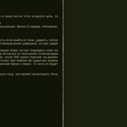
и сразу после этого атакуете цель, то
я
меньшающих броню (Слардар, Невермор,
сть если выйти из тени, ударить, потом
итом(красными цифрами), но при ударе
анции атаки лучше подождать пока он
ар Ассасин) по окончанию телепортации
ку около 500 урона (причем на ранних
поэтому при первом же ударе мы можем
чение брони у врага - то есть он будет
скую силу, заставляет испытывать боль