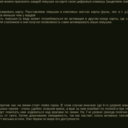
ия можно присвоить каждой ловушке на карте свою цифровую клавишу (выделяем лову
олировать карту. Расставляем ловушки в ключевых местах карты (руны, лес и т. д.)
ек меньше чем у вардов
ать ловушки (а ведь может потребоваться ее активация в другом конце карты, где 
 для союзников и они получат возможность сами активировать ваши ловушки.
против нас на линии стоят melee герои. В этом случае вначале (до 6-го уровня) м
ых героев - очень удобно: атакуем крипа, а враг за ним огребает по полной и при э
дет помогать нам издеваться над врагами по линии. На 7-м уровне (иногда полезн
ись от ганга. Затем докачиваем невидимость, так как настает эпоха активных ганго
 весьма кстати. Ульт берем по мере его доступности
)