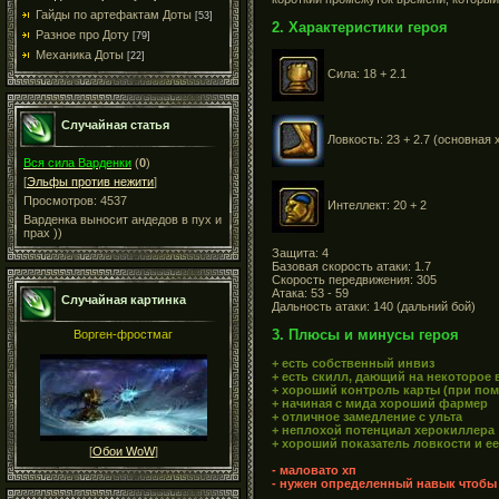
Гайды по артефактам Доты
[53]
2. Характеристики героя
Разное про Доту
[79]
Механика Доты
[22]
Сила: 18 + 2.1
Случайная статья
Ловкость: 23 + 2.7 (основная 
Вся сила Варденки
(
0
)
[
Эльфы против нежити
]
Просмотров: 4537
Интеллект: 20 + 2
Варденка выносит андедов в пух и
прах ))
Защита: 4
Базовая скорость атаки: 1.7
Скорость передвижения: 305
Атака: 53 - 59
Случайная картинка
Дальность атаки: 140 (дальний бой)
3. Плюсы и минусы героя
Ворген-фростмаг
+ есть собственный инвиз
+ есть скилл, дающий на некоторое
+ хороший контроль карты (при по
+ начиная с мида хороший фармер
+ отличное замедление с ульта
+ неплохой потенциал херокиллера
+ хороший показатель ловкости и е
[
Обои WoW
]
- маловато хп
- нужен определенный навык чтобы