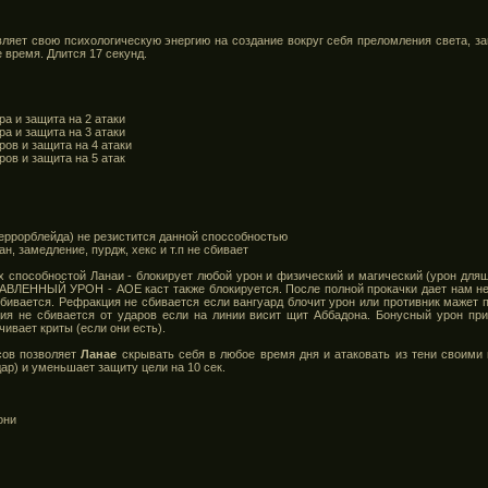
ляет свою психологическую энергию на создание вокруг себя преломления света, з
е время. Длится 17 секунд.
ра и защита на 2 атаки
ра и защита на 3 атаки
ров и защита на 4 атаки
ров и защита на 5 атак
Террорблейда) не резистится данной споссобностью
н, замедление, пурдж, хекс и т.п не сбивает
 способностой Ланаи - блокирует любой урон и физический и магический (урон для
ЛЕННЫЙ УРОН - АОЕ каст также блокируется. После полной прокачки дает нам неу
бивается. Рефракция не сбивается если вангуард блочит урон или противник мажет 
ия не сбивается от ударов если на линии висит щит Аббадона. Бонусный урон приба
ивает криты (если они есть).
сов позволяет
Ланае
скрывать себя в любое время дня и атаковать из тени своими
ар) и уменьшает защиту цели на 10 сек.
они