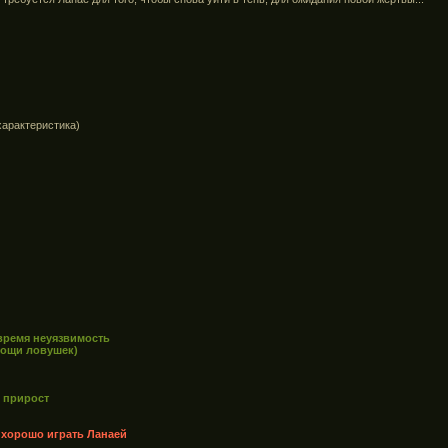
характеристика)
 время неуязвимость
мощи ловушек)
е прирост
 хорошо играть Ланаей