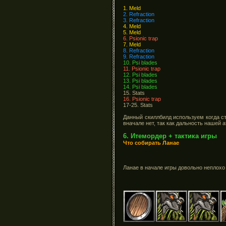
1. Meld
2. Refraction
3. Refraction
4. Meld
5. Meld
6. Psionic trap
7. Meld
8. Refraction
9. Refraction
10. Psi blades
11. Psionic trap
12. Psi blades
13. Psi blades
14. Psi blades
15. Stats
16. Psionic trap
17-25. Stats
Данный скиллбилд используем когда с
вначале нет, так как дальность нашей 
6. Итемордер + тактика игры
Что собирать Ланае
Ланае в начале игры довольно неплохо