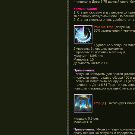
- начиная с Доты 6.75 данный спелл бо
Комментарии:
1. С этим скиллом мы становимся пре
за спиной у атакуемой цели. Но важно
2. С этим скиллом очень удобно стоять
Psionic Тrap
(ловушка) - 
30% замедления и увеличи
1 уровень: 5 ловушек ма
2 уровень: 8 ловушек максимум
3 уровень: 11 ловушек максимум
Кулдаун: 11/8/5 сек.
Манакост: 15
Дальность каста: 2000
Примечания:
- ловушки невидимы для врагов (стано
- ловушки имеют радиус обзора 400 и д
- ловушки могут быть обнаружены (и с
- начиная с Доты 6.81 Trap теперь име
ловушки и активация ловушки) имели р
Trap (T)
- активирует бли
Кулдаун: 0,5 сек.
Манакост: 0
Примечания:
Иконка «Trap» появляетс
сразу несколько ловушек и подорвать 