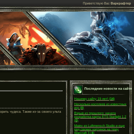
Приветствую Вас
Варкрафтер
Последние новости на сайте
Нашему сайту 19 лет!
(
14
)
Несколько косплеев из известных
игр
(
0
)
орить чудеса. Также из-за своего ульта
Взрыв из прошлого: начата
разработка карты ETS Starlight 1.2
(
0
)
Maiev из Luftmensch Studio и еще
ряд свежих картинок на тему
Warcraft 3
(
4
)