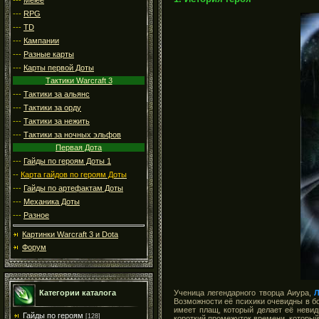
---
RPG
---
TD
---
Кампании
---
Разные карты
---
Карты первой Доты
Тактики Warcraft 3
---
Тактики за альянс
---
Тактики за орду
---
Тактики за нежить
---
Тактики за ночных эльфов
Первая Дота
---
Гайды по героям Доты 1
--
Карта гайдов по героям Доты
---
Гайды по артефактам Доты
---
Механика Доты
---
Разное
Картинки Warcraft 3 и Dota
Форум
Ученица легендарного творца Аиура,
Категории каталога
Возможности её психики очевидны в бою
имеет плащ, который делает её невид
Гайды по героям
[128]
короткий промежуток времени, который 