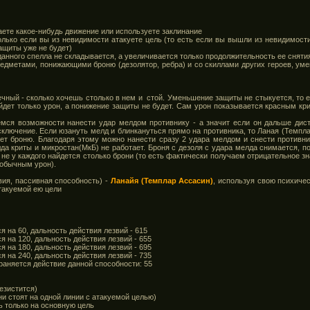
аете какое-нибудь движение или используете заклинание
олько если вы из невидимости атакуете цель (то есть если вы вышли из невидимости 
ащиты уже не будет)
данного спелла не складывается, а увеличивается только продолжительность ее сняти
едметами, понижающими броню (дезолятор, ребра) и со скиллами других героев, у
ечный - сколько хочешь столько в нем и стой. Уменьшение защиты не стыкуется, то е
ойдет только урон, а понижение защиты не будет. Сам урон показывается красным кр
ся возможности нанести удар мелдом противнику - а значит если он дальше дист
сключение. Если юзануть мелд и блинкануться прямо на противника, то Ланая (Темпл
ет броню. Благодаря этому можно нанести сразу 2 удара мелдом и снести противни
да криты и микростан(МкБ) не работает. Броня с дезоля с удара мелда снимается, 
 не у каждого найдется столько брони (то есть фактически получаем отрицательное зна
обычным урон).
ия, пассивная способность) -
Ланайя (Темплар Ассасин)
, используя свою психиче
такуемой ею цели
я на 60, дальность действия лезвий - 615
я на 120, дальность действия лезвий - 655
я на 180, дальность действия лезвий - 695
я на 240, дальность действия лезвий - 735
раняется действие данной способности: 55
резистится)
и стоят на одной линии с атакуемой целью)
ь только на основную цель