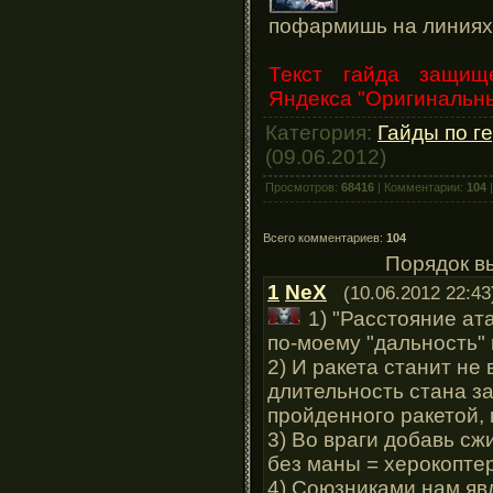
пофармишь на линиях
Текст гайда защищ
Яндекса "Оригинальны
Категория:
Гайды по г
(09.06.2012)
Просмотров:
68416
| Комментарии:
104
|
Всего комментариев:
104
Порядок в
1
NeX
(10.06.2012 22:43
1) "Расстояние ата
по-моему "дальность" 
2) И ракета станит не 
длительность стана за
пройденного ракетой, к
3) Во враги добавь сжи
без маны = херокоптер
4) Союзниками нам яв