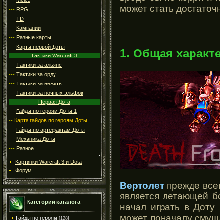
может стать достато
---
RPG
---
TD
---
Кампании
---
Разные карты
---
Карты первой Доты
1. Общая характ
Тактики Warcraft 3
---
Тактики за альянс
---
Тактики за орду
---
Тактики за нежить
---
Тактики за ночных эльфов
Первая Дота
---
Гайды по героям Доты 1
--
Карта гайдов по героям Доты
---
Гайды по артефактам Доты
---
Механика Доты
---
Разное
Картинки Warcraft 3 и Dota
Форум
Вертолет
прежде всег
является летающей бо
Категории каталога
начал играть в Доту
может поначалу смущат
Гайды по героям
[128]