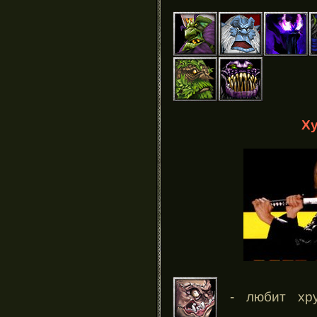
Х
- любит хру