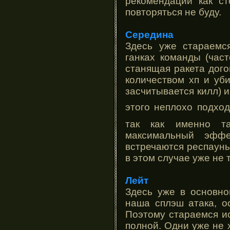
рекомендации как с
повторяться не буду.
Середина
Здесь уже стараемс
ганках команды (час
станящая ракета дог
количеством хп и уб
засчитывается килл) и
этого неплохо подхо
так как именно т
максимальный эффе
встречаются респауны
в этом случае уже не 
Лейт
Здесь уже в основн
наша сплэш атака, о
Поэтому стараемся и
полной. Одни уже не 