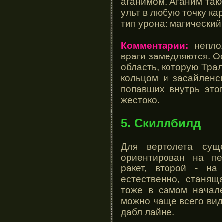
аганимом. Аганим так
ульт в любую точку ка
тип урона: магический
Комментарии:
неплох
враги замедляются. О
область, которую Тр
кольцом и засайленс
попавших внутрь это
жестоко.
5. Скиллбилд
Для вертолета сущ
ориентирован на пе
ракет, второй - на
естественно, станящ
тоже в самом начал
можно чаще всего виде
дабл лайне.