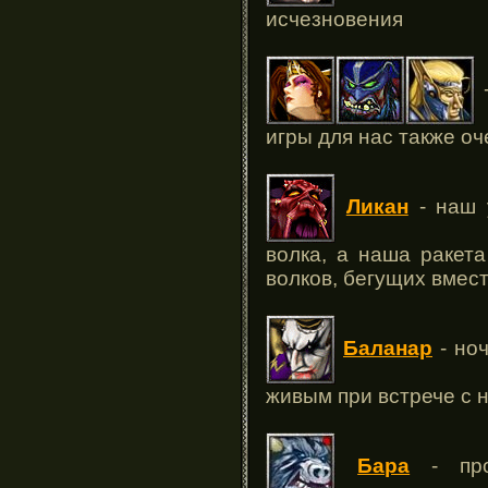
исчезновения
-
игры для нас также о
Ликан
- наш 
волка, а наша ракета
волков, бегущих вмест
Баланар
- но
живым при встрече с 
Бара
- про