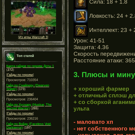
Сила: 18 + 1.8
Ловкость: 24 + 2
Интеллект: 23 + 
[
Из игры Warcraft 3
]
Урон: 41-51
Защита: 4.36
Скорость передвижени
Топ статей
Расстояние атаки: 365
Карта гайдов по героям Доты 1
(
272
)
3. Плюсы и мину
[
Гайды по героям
]
Просмотров: 710354
Гайд по Снайперу (Dwarven
+ хороший фармер
Sniper)
(
173
)
+ отличный сплэш д
[
Гайды по героям
]
Просмотров: 236404
+ со сборкой аганим
Гайд по Хускару (Huskar, The
ульта
Sacred Warrior)
(
265
)
[
Гайды по героям
]
Просмотров: 236216
- маловато хп
Гайд по Войду (Faceless Void,
- нет собственного м
Darkterror)
(
197
)
[
Гайды по героям
]