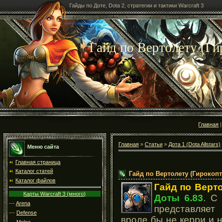
Гайды по Доте, Dota 2, стратегии и тактики Warcraft 3
Гайд по Вертолету (Ги
Главная
Главная
»
Статьи
»
Дота 1 (Dota Allstars)
Меню сайта
Главная страница
Каталог статей
Гайд по Вертолету (Гирокопт
Каталог файлов
Гайд по Верто
Карты Warcraft 3 (много)
Доты 6.83
. С
---
Arena
представляет
---
Defense
вроде бы не керри и н
---
Melee