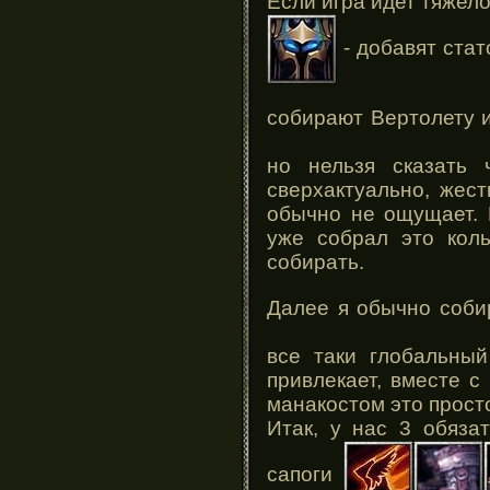
Если игра идет тяжел
- добавят стат
собирают Вертолету 
но нельзя сказать
сверхактуально, жес
обычно не ощущает. 
уже собрал это кол
собирать.
Далее я обычно соб
все таки глобальный
привлекает, вместе 
манакостом это прост
Итак, у нас 3 обяза
сапоги