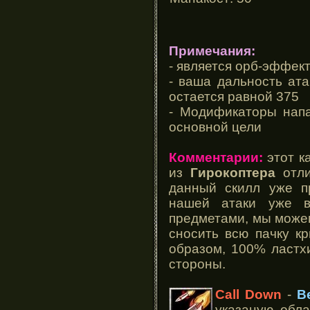
Примечания:
- является орб-эффек
- ваша дальность ат
остается равной 375
- Модификаторы напа
основной цели
Комментарии:
этот ка
из
Гирокоптера
отли
данный скилл уже п
нашей атаки уже в
предметами, мы можем
сносить всю пачку кр
образом, 100% ластх
стороны.
Call Down
-
В
указаную обла