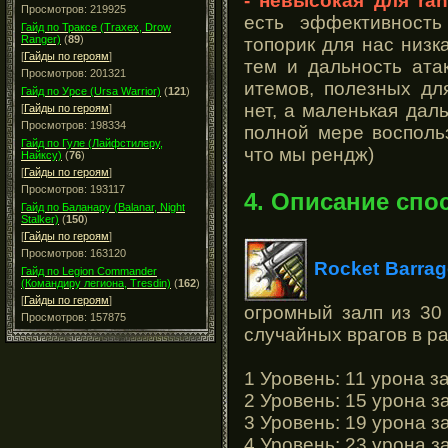
- невысокая для ra
Просмотров: 219925
есть эффективность
Гайд по Траксе (Traxex, Drow
Ranger)
(
89
)
топорик для нас низк
[
Гайды по героям
]
тем и дальность ата
Просмотров: 201321
итемов, полезных дл
Гайд по Урсе (Ursa Warrior)
(
121
)
нет, а маленькая дал
[
Гайды по героям
]
Просмотров: 198334
полной мере восполь
Гайд по Гуле (Лайфстилеру,
что мы рендж)
Найксу)
(
76
)
[
Гайды по героям
]
Просмотров: 193117
4. Описание спо
Гайд по Баланару (Balanar, Night
Stalker)
(
150
)
[
Гайды по героям
]
Просмотров: 163120
Rocket Barrag
Гайд по Legion Commander
(Командиру легиона, Tresdin)
(
162
)
[
Гайды по героям
]
огромный залп из 30
Просмотров: 157875
случайных врагов в ра
1 Уровень: 11 урона за
2 Уровень: 15 урона за
3 Уровень: 19 урона за
4 Уровень: 23 урона за