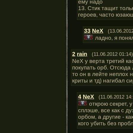
ему надо
13. Стик тащит толь
героев, часто юзаю
33
NeX
(13.06.201
ладно, я поня
2
rain
(11.06.2012 01:14)
NeX у верта третий кас
покупать орб. Отсюда
то он в лейте неплох н
криты и тд) нагибал с
4
NeX
(11.06.2012 14:
открою секрет, 
сплэше, все как с д
орбом, а другие - к
кого убить без проб