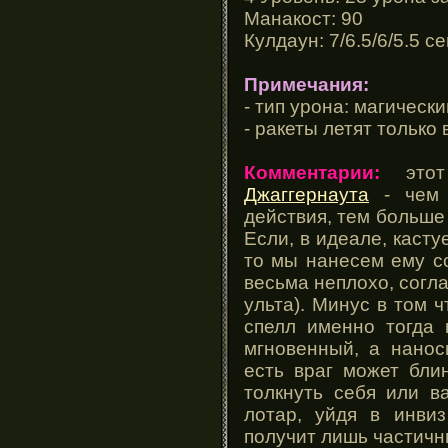
Манакост: 90
Кулдаун: 7/6.5/6/5.5 с
Примечания:
- тип урона: магически
- ракеты летят только
Комментарии:
этот
Джаггернаута
- чем 
действия, тем больше
Если, в идеале, касту
то мы нанесем ему со
весьма неплохо, согла
ульта). Минус в том 
спелл именно тогда 
мгновенный, а нанос
есть враг может бли
толкнуть себя или 
лотар, уйдя в инвиз
получит лишь частичн