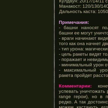
Кулдаун: 20/17/14/11 
Манакост: 120/130/14
Дальность каста: 105
Примечания:
- башни наносят по
башни ее могут уничто
- враги начинают виде
того как она начнет д
- тип урона: магически
- цель ракеты видят т
- поражает и невидим
- минимальный урон от
- максимальный уро
ракета пройдет расст
Комментарии:
конеч
успевать уничтожать 
range герои), но в 
редко. А так достоин
можем кастануть его