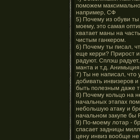
поможем максимально 
например, СФ
5) Почему из обуви т
моему, это самая оптим
хватает маны на часты
чистым ганкером.
6) Почему ты писал, чт
еще керри? Прирост и
радуют. Сплэш радует,
манта и т.д. Анимыция
7) Ты не написал, что
добивать инвизеров и
быть полезным даже то
8) Почему кольцо на 
начальных этапах помо
небольшую атаку и бро
начальном закупе бы R
9) По-моему лотар - б
спасает задницы милл
цену инвиз вообще не 