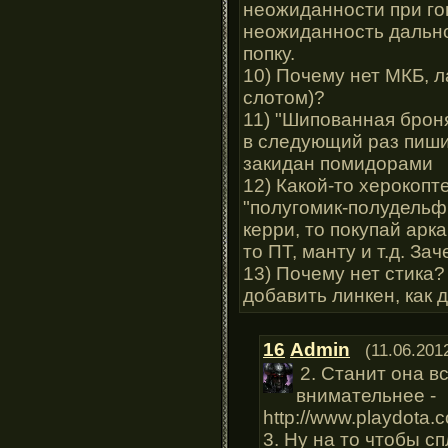
неожиданности при го
неожиданность дально
попку.
10) Почему нет МКБ, 
слотом)?
11) "Шипованная брон
в следующий раз пиши
закидан помидорами
12) Какой-то херокопте
"полугомик-полудельфи
керри, то покупай арка
то ПТ, манту и т.д. За
13) Почему нет стика
добавить линкен, как 
16
Admin
(11.06.201
2. Станит она вс
внимательнее -
http://www.playdota.
3. Ну на то чтобы с