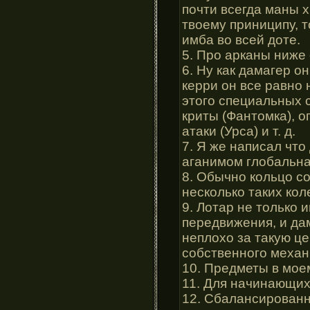
почти всегда маны х
твоему приниципу, т
имба во всей доте.
5. Про арканы ниже
6. Ну как дамагер о
керри он все равно 
этого специальных с
криты (Фантомка), 
атаки (Урса) и т. д.
7. Я же написал что
аганимом глобальн
8. Обычно кольцо со
несколько таких кол
9. Лотар не только и
передвижения, и дам
неплохо за такую це
собственного механ
10. Предметы в мое
11. Для начинающих
12. Сбалансированны