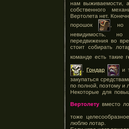
нам выживаемости, а
собственного меха
Вертолета нет. Конечн
порошок
, но 
невидимость, но
передвижения во вре
стоит собирать лота
команде есть такие 
,
Гондар
и т
закупаться средства
по полной, поэтому и 
Некоторые для повы
Вертолету
вместо ло
тоже целесообразно
люблю лотар.