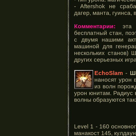
- Aftershok не сраб
дагер, манта, гуинса, в
Комментарии:
эта с
бесплатный стан, поэ
с двумя нашими акт
машиной для генерац
нескольких станов) 
других серьезных игр
EchoSlam
-
Ш
наносят урон 
из волн порож
урон юнитам. Радиус 
волны образуются так
Level 1 - 160 основно
манакост 145, кулдаун