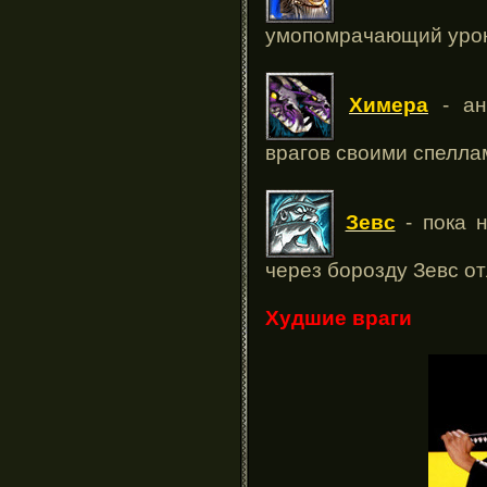
умопомрачающий урон
Химера
- ан
врагов своими спелла
Зевс
- пока н
через борозду Зевс о
Худшие враги