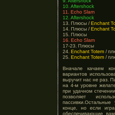
9. Aftershock
10. Aftershock
11. Echo Slam
12. Aftershock
13. Плюсы /
Enchant T
14. Плюсы /
Enchant T
15. Плюсы
16. Echo Slam
17-23. Плюсы
24.
Enchant Totem
/ п
25.
Enchant Totem
/ п
Вначале качаем кон
вариантов использова
выручит нас не раз. П
на 4-м уровне желат
при удачном стечении
позволяет испол
пассивки.Остальные
конце, но если игр
обеспечивающие вам