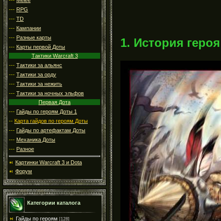
---
RPG
---
TD
---
Кампании
---
Разные карты
1. История героя
---
Карты первой Доты
Тактики Warcraft 3
---
Тактики за альянс
---
Тактики за орду
---
Тактики за нежить
---
Тактики за ночных эльфов
Первая Дота
---
Гайды по героям Доты 1
--
Карта гайдов по героям Доты
---
Гайды по артефактам Доты
---
Механика Доты
---
Разное
Картинки Warcraft 3 и Dota
Форум
Категории каталога
Гайды по героям
[128]