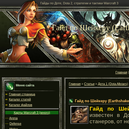
Гайды по Доте, Dota 2, стратегии и тактики Warcraft 3
Гайд по Шейкеру (Earth
Главная
Главная
»
Статьи
»
Дота 1 (Dota Allstars)
Меню сайта
Главная страница
Каталог статей
Гайд по Шейкеру (Earthshaker
Каталог файлов
Гайд по Ше
Карты Warcraft 3 (много)
известен в Д
---
Arena
станеров, от н
---
Defense
---
Melee