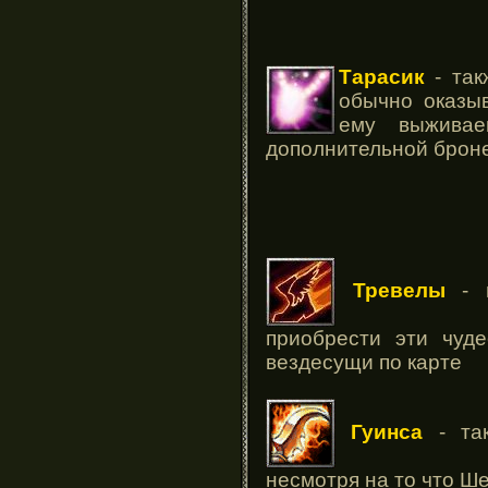
Тарасик
- так
обычно оказы
ему выживае
дополнительной броне
Тревелы
- в
приобрести эти чуд
вездесущи по карте
Гуинса
- та
несмотря на то что Ш