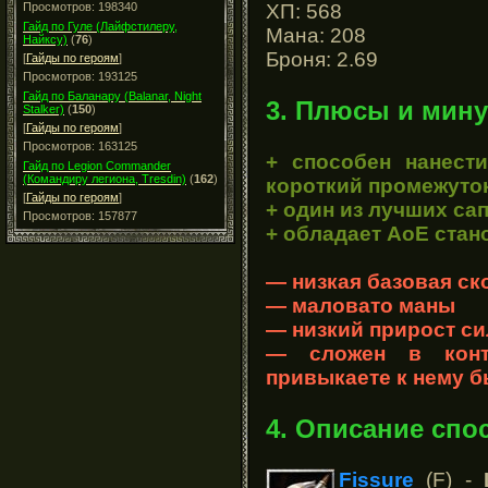
ХП: 568
Просмотров: 198340
Гайд по Гуле (Лайфстилеру,
Мана: 208
Найксу)
(
76
)
Броня: 2.69
[
Гайды по героям
]
Просмотров: 193125
Гайд по Баланару (Balanar, Night
3. Плюсы и мину
Stalker)
(
150
)
[
Гайды по героям
]
Просмотров: 163125
+ способен нанест
Гайд по Legion Commander
(Командиру легиона, Tresdin)
(
162
)
короткий промежуто
[
Гайды по героям
]
+ один из лучших са
Просмотров: 157877
+ обладает АоЕ стан
— низкая базовая ск
— маловато маны
— низкий прирост с
— сложен в конт
привыкаете к нему б
4. Описание спо
Fissure
(F) -