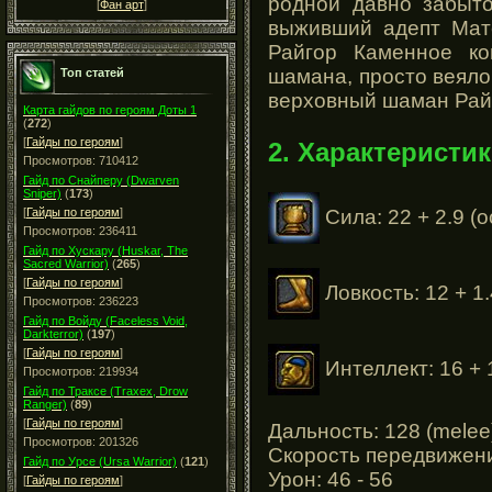
родной давно забыто
[
Фан арт
]
выживший адепт Мат
Райгор Каменное ко
шамана, просто веяло
Топ статей
верховный шаман Райг
Карта гайдов по героям Доты 1
(
272
)
[
Гайды по героям
]
2. Характеристик
Просмотров: 710412
Гайд по Снайперу (Dwarven
Sniper)
(
173
)
Сила: 22 + 2.9 (
[
Гайды по героям
]
Просмотров: 236411
Гайд по Хускару (Huskar, The
Sacred Warrior)
(
265
)
[
Гайды по героям
]
Ловкость: 12 + 1.
Просмотров: 236223
Гайд по Войду (Faceless Void,
Darkterror)
(
197
)
[
Гайды по героям
]
Интеллект: 16 + 
Просмотров: 219934
Гайд по Траксе (Traxex, Drow
Ranger)
(
89
)
[
Гайды по героям
]
Дальность: 128 (melee
Просмотров: 201326
Cкорость передвижени
Гайд по Урсе (Ursa Warrior)
(
121
)
Урон: 46 - 56
[
Гайды по героям
]