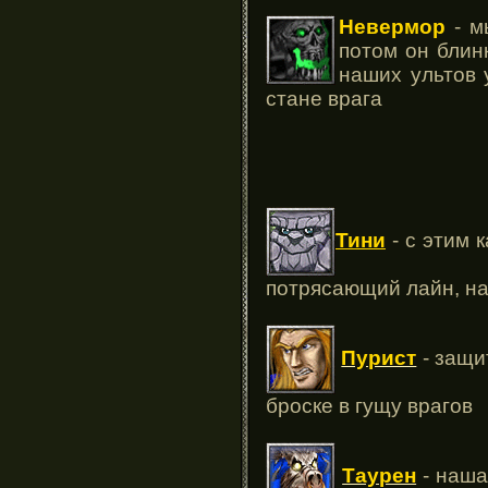
Невермор
- м
потом он блинк
наших ультов 
стане врага
Тини
- с этим 
потрясающий лайн, на
Пурист
- защи
броске в гущу врагов
Таурен
- наша