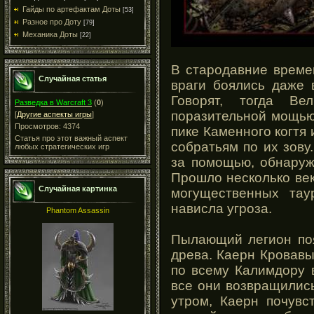
Гайды по артефактам Доты
[53]
Разное про Доту
[79]
Механика Доты
[22]
В стародавние време
Случайная статья
враги боялись даже в
Говорят, тогда Ве
Разведка в Warcraft 3
(
0
)
поразительной мощью
[
Другие аспекты игры
]
Просмотров: 4374
пике Каменного когтя
Статья про этот важный аспект
собратьям по их зов
любых стратегических игр
за помощью, обнару
Прошло несколько век
Случайная картинка
могущественных тау
нависла угроза.
Phantom Assassin
Пылающий легион поя
древа. Каерн Кровавы
по всему Калимдору в
все они возвращились
утром, Каерн почувс