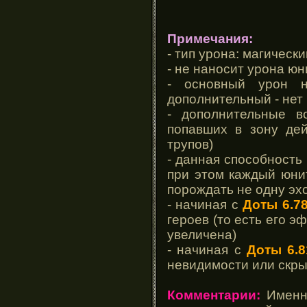
Примечания:
- тип урона: магически
- не наносит урона юн
- основный урон н
дополнительный - нет
- дополнительные в
попавших в зону дей
трупов)
- данная способность
при этом каждый юнит
порождать не одну эхо
- начиная с
Доты 6.7
героев (то есть его 
увеличена)
- начиная с
Доты 6.8
невидимости или скры
Комментарии:
Именно