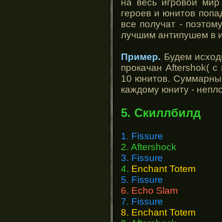
на весь игровой мир
героев и юнитов попа
все получат - поэтом
лучшим антипушем в 
Пример.
Будем исходи
прокачан Aftershok( с
10 юнитов. Суммарный
каждому юниту - непло
5. Скиллбилд
1. Fissure
2. Aftershock
3. Fissure
4.
Enchant Totem
5. Fissure
6. Echo Slam
7. Fissure
8. Enchant Totem