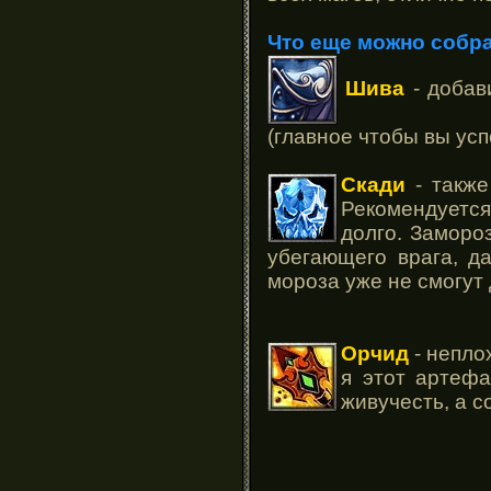
Что еще можно собра
Шива
- добав
(главное чтобы вы усп
Скади
- также
Рекомендуетс
долго. Заморо
убегающего врага, д
мороза уже не смогут
Орчид
- непло
я этот артефа
живучесть, а с