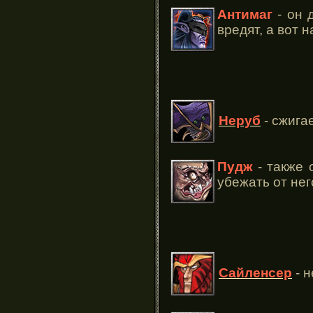
Антимаг
- он 
вредят, а вот 
Неруб
- сжига
Пудж
- также 
убежать от нег
Сайленсер
- н