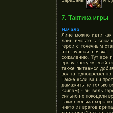
барабаны
и т. 
7. Тактика игры
Начало
Лине можно идти как 
лайн вместе с союзн
герои с точечным стан
что лучшая связка -
сожалению. Тут все п
сразу кастуем свой с
также пытаемся добив
волна одновременно 
Также если ваши прот
дамажить не только во
крипам) - вы ведь гер
сильно не покоцали в
Также весьма хорошо 
никто из врагов к рип
летят еще 2 стана - в