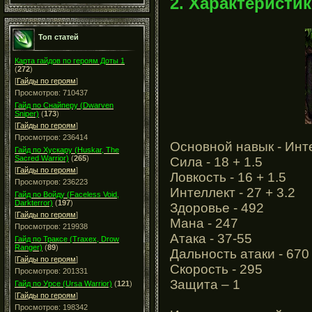
2. Характеристи
Топ статей
Карта гайдов по героям Доты 1
(
272
)
[
Гайды по героям
]
Просмотров: 710437
Гайд по Снайперу (Dwarven
Sniper)
(
173
)
[
Гайды по героям
]
Просмотров: 236414
Основной навык - Инт
Гайд по Хускару (Huskar, The
Sacred Warrior)
(
265
)
Сила - 18 + 1.5
[
Гайды по героям
]
Ловкость - 16 + 1.5
Просмотров: 236223
Интеллект - 27 + 3.2
Гайд по Войду (Faceless Void,
Darkterror)
(
197
)
Здоровье - 492
[
Гайды по героям
]
Мана - 247
Просмотров: 219938
Атака - 37-55
Гайд по Траксе (Traxex, Drow
Ranger)
(
89
)
Дальность атаки - 670
[
Гайды по героям
]
Скорость - 295
Просмотров: 201331
Защита – 1
Гайд по Урсе (Ursa Warrior)
(
121
)
[
Гайды по героям
]
Просмотров: 198342