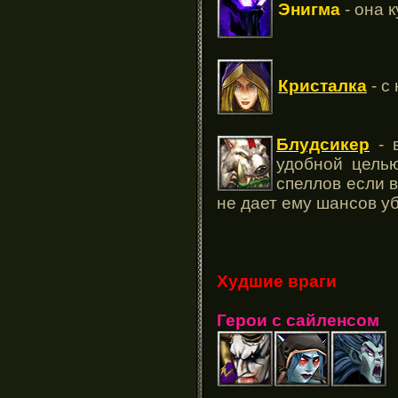
Энигма
- она 
Кристалка
- с
Блудсикер
- в
удобной цель
спеллов если в
не дает ему шансов у
Худшие враги
Герои с сайленсом