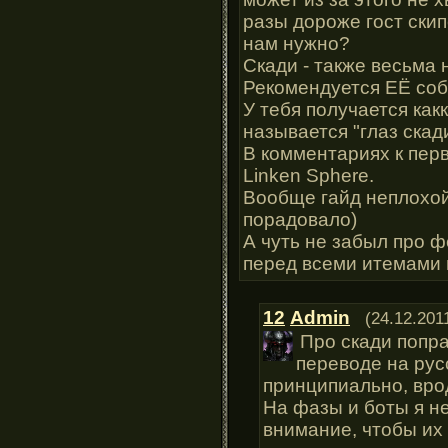
разы дороже гост скип
нам нужно?
Скади - также весьма 
Рекомендуется ЕЁ соб
У тебя получается как
называется "глаз скади
В комментариях к перв
Linken Sphere.
Вообще гайд неплохой
порадовало)
А чуть не забыл про ф
перед всеми итемами 
12
Admin
(24.12.201
Про скади попра
переводе на русс
принципиально, вро
На фазы и боты я не
внимание, чтобы их 