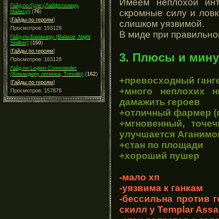
Имеем неплохой инт
Гайд по Гуле (Лайфстилеру,
скромные силу и ловк
Найксу)
(
76
)
[
Гайды по героям
]
слишком уязвимой.
Просмотров: 193129
В миде при правильно
Гайд по Баланару (Balanar, Night
Stalker)
(
150
)
[
Гайды по героям
]
3. Плюсы и мину
Просмотров: 163128
Гайд по Legion Commander
(Командиру легиона, Tresdin)
(
162
)
+превосходный ганг
[
Гайды по героям
]
+много неплохих 
Просмотров: 157878
дамажить героев
+отличный фармер (п
+мгновенный, точе
улучшается Аганимо
+стан по площади
+хороший пушер
-мало хп
-уязвима к ганкам
-бессильна против 
скилл у Templar Assa