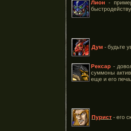
Лион
- пример
быстродейству
Дум
- будьте у
Рексар
- дово
суммоны актив
еще и его печ
Пурист
- его 