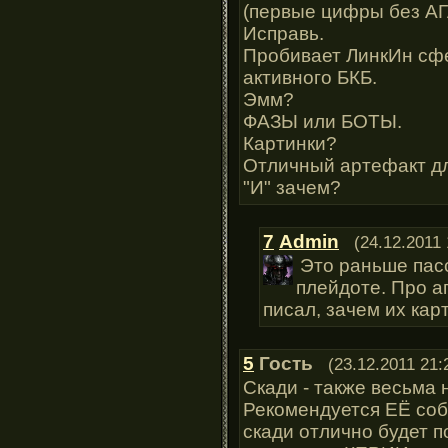
(первые цифры без А
Исправь.
Пробивает ЛинкИн сфе
активного БКБ.
Эмм?
ФАЗЫ или БОТЫ.
Картинки?
Отличный артефакт дл
"И" зачем?
7
Admin
(24.12.2011 
Это раньше пасс
плейдоте. Про а
писал, зачем их кар
5
Гость
(23.12.2011 21:
Скади - также весьма 
Рекомендуется ЕЁ соб
скади отлично будет п