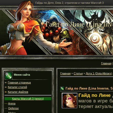
Гайды по Доте, Dota 2, стратегии и тактики Warcraft 3
Гайд по Лине (Lina Inve
Главная
Главная
»
Статьи
»
Дота 1 (Dota Allstars)
Меню сайта
Главная страница
Каталог статей
Гайд по Лине (Lina Inverse, S
Каталог файлов
Гайд по Лине
Карты Warcraft 3 (много)
магов в игре 
---
Arena
теряет актуаль
---
Defense
---
Melee