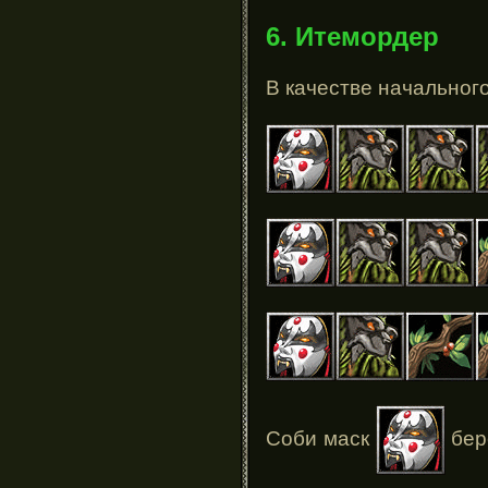
6. Итемордер
В качестве начальног
Соби маск
бер