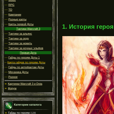
---
RPG
---
TD
---
Кампании
---
Разные карты
---
Карты первой Доты
1. История героя
Тактики Warcraft 3
---
Тактики за альянс
---
Тактики за орду
---
Тактики за нежить
---
Тактики за ночных эльфов
Первая Дота
---
Гайды по героям Доты 1
--
Карта гайдов по героям Доты
---
Гайды по артефактам Доты
---
Механика Доты
---
Разное
Картинки Warcraft 3 и Dota
Форум
Категории каталога
Гайды по героям
[128]