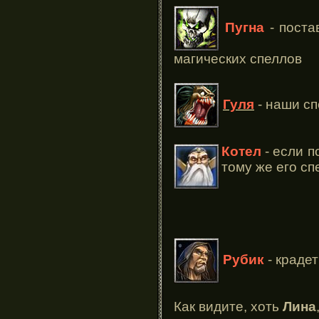
Пугна
- поста
магических спеллов
Гуля
- наши сп
Котел
- если п
тому же его сп
Рубик
- краде
Как видите, хоть
Лина