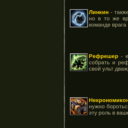
Линкин
- такж
но в то же в
команде врага 
Рефрешер
- е
собрать и реф
свой ульт два
Некрономико
нужно боротьс
эту роль в ваш