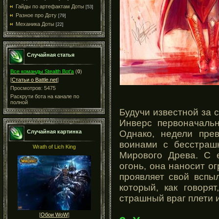
Гайды по артефактам Доты
[53]
Разное про Доту
[79]
Механика Доты
[22]
Случайная статья
Все команды Stealth Bot'a
(
0
)
[
Статьи о Battle.net
]
Просмотров: 5475
Раскрути бота на канале по
полной
Будучи известной за
Инверс первоначальн
Однако, недели пре
Случайная картинка
воинами с бесстраш
Wrath of Lich King
Мирового Древа. С 
огонь, она наносит о
проявляет свой вспы
который, как говоря
страшный враг плети 
[
Обои WoW
]