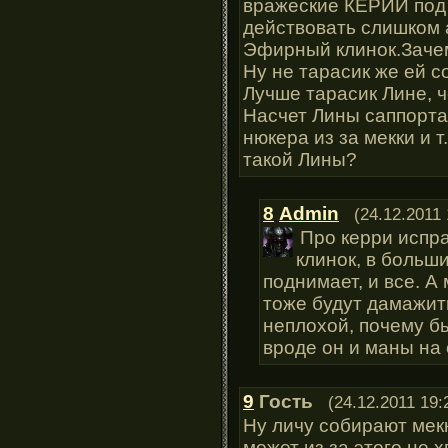
вражеские КЕРИИ под 
действовать слишком 
Эфирный клинок.Зачем?
Ну не тарасик же ей с
Лучше тарасик Лине, 
Насчет Лины саппорта.
нюкера из за мекки и 
такой Лины?
8
Admin
(24.12.2011 
Про керри испра
клинок, в больши
поднимает, и все. А
тоже будут дамажить
неплохой, почему бы
вроде он и маны на
9
Гость
(24.12.2011 19:
Ну личу собирают мекк
может из за этого не 