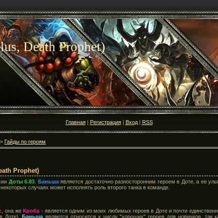
us, Death Prophet)
Главная
|
Регистрация
|
Вход
|
RSS
»
Гайды по героям
ath Prophet)
сии
Доты 6.83
.
Баньша
является достаточно разносторонним героем в Доте, а ее ульт
 некоторых случаях может исполнять роль второго танка в команде.
с
, она же
Кроба
- является одним из моих любимых героев в Доте и почти единствен
в Доте).
Баньша
является относится к числу "хороших" героев для новичков, так к