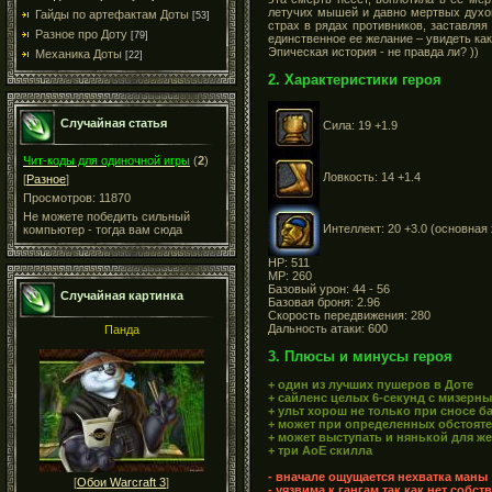
летучих мышей и давно мертвых духов
Гайды по артефактам Доты
[53]
страх в рядах противников, заставля
Разное про Доту
[79]
единственное ее желание – увидеть как
Эпическая история - не правда ли? ))
Механика Доты
[22]
2. Характеристики героя
Случайная статья
Сила: 19 +1.9
Чит-коды для одиночной игры
(
2
)
Ловкость: 14 +1.4
[
Разное
]
Просмотров: 11870
Не можете победить сильный
Интеллект: 20 +3.0 (основная
компьютер - тогда вам сюда
HP: 511
MP: 260
Базовый урон: 44 - 56
Случайная картинка
Базовая броня: 2.96
Скорость передвижения: 280
Дальность атаки: 600
Панда
3. Плюсы и минусы героя
+ один из лучших пушеров в Доте
+ сайленс целых 6-секунд с мизерн
+ ульт хорош не только при сносе ба
+ может при определенных обстояте
+ может выступать и нянькой для же
+ три АоЕ скилла
- вначале ощущается нехватка маны
[
Обои Warcraft 3
]
- уязвима к гангам так как нет собс