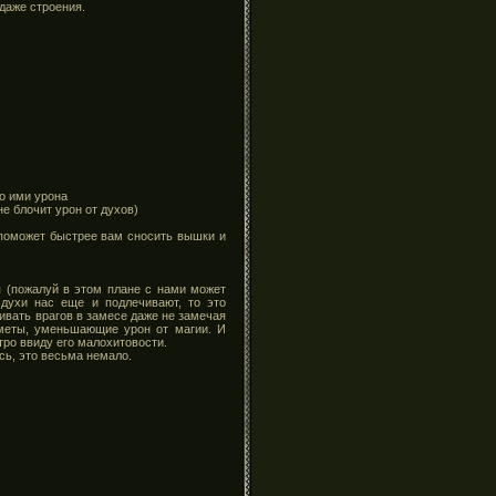
даже строения.
о ими урона
е блочит урон от духов)
 поможет быстрее вам сносить вышки и
 (пожалуй в этом плане с нами может
 духи нас еще и подлечивают, то это
ивать врагов в замесе даже не замечая
едметы, уменьшающие урон от магии. И
тро ввиду его малохитовости.
есь, это весьма немало.