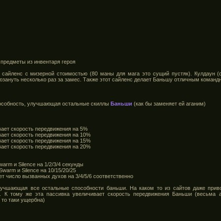
 предметы из инвентаря героя
сайленс с мизерной стоимостью (80 маны для мага это сущий пустяк). Кулдаун (с
юзануть несколько раз за замес. Также этот сайленс делает Баньшу отличным команд
особность, улучшающая остальные скиллы
Баньши
(как бы заменяет ей аганим)
вает скорость передвижения на 5%
вает скорость передвижения на 10%
вает скорость передвижения на 15%
вает скорость передвижения на 20%
arm и Silence на 1/2/3/4 секунды
warm и Silence на 10/15/20/25
ает число вызванных духов на 3/4/5/6 соответственно
лучшающая все остальные способности баньши. На каком то из сайтов даже прив
. К тому же эта пассивка увеличивает скорость передвижения Баньши (весьма а
 то таки ущербна)