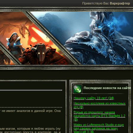
Приветствую Вас
Варкрафтер
Последние новости на сайте
Нашему сайту 19 лет!
(
14
)
Несколько косплеев из известных
игр
(
0
)
 не имеет аналогов в данной игре. Она
Взрыв из прошлого: начата
разработка карты ETS Starlight 1.2
(
0
)
Maiev из Luftmensch Studio и еще
ряд свежих картинок на тему
ным магом, которым я люблю играть (ну
Warcraft 3
(
4
)
ак достаточно проста в контроле, да и