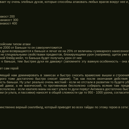
ает ну очень злобных духов, которые способны атаковать любых врагов вокруг нее и 
накост 200
манакост 300
анакост 400
еройским типом атаки
ее 2000 от Баньши то он самоуничтожится
ла духи возвращаются к баньше и лечат ее на 25% от величины суммарного нанесенног
но не специальными свойствами предметов, блокирующими урон (например, щиток уже н
нной блейд мейл, то Баньша будет получать урон от нее
я к баньше, тем быстрее духи ее дамажут (запомните эту важную особенность - она
ет сам герой
ляющий нам доминировать в замесах и быстро сносить вражеские вышки и строения
орого тоже достаточно быстро сносит здания). Так как после окончания действия
ть баньши. Ну ульт реально очень жесткий - если не отстали в развитии то будете уб
кий дамаг, а не магический, то противникам бесполезно собирать всякие там пр
есполезна - если хватило маны на каст ульта то духи порвут Антимага достаточно быс
и (и ульта, и пассивки) наносят в общей сложности где то 950 - 1000 урона, согласит
нственно верный скиллбилд, который приводят во всех гайдах по этому герою в сети: