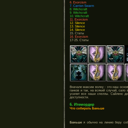
6. Exorcism
7. Carrion Swarm
8. Witchcraft
9. Witchcraft
10. Witchcraft
11. Exorcism
12. Silence
13. Silence
14. Silence
15. Статы
16. Exorcism
17-25. Статы
Вначале максим волну - это наш основ
ганков и так, на всякий случай, сало
усилит все наши спеллы. Сайленс до
доступности.
6. Итемордер
Что собирать Баньше
Баньше
я обычно на линию беру со