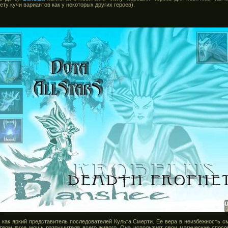
ету кучи вариантов как у некоторых других героев).
ь как яркий представитель последователей Культа Смерти. Ее вера в неизбежность с
ртвом духе мощь разрушителя всего живого. Она использует свои магические спос