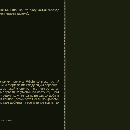
ня Баньшой как то получается гораздо
айпера ей далеко).
имуму прокачан Witchcraft (наш третий
обычно фармлю им следующим образом -
 до такой степени, что у него остается
о серьезных умений по ластхиту. Этот
0% редко получается оставшихся добить
й крипов (разумеется если за крипами
о сам добивает своего range крипа так
действия