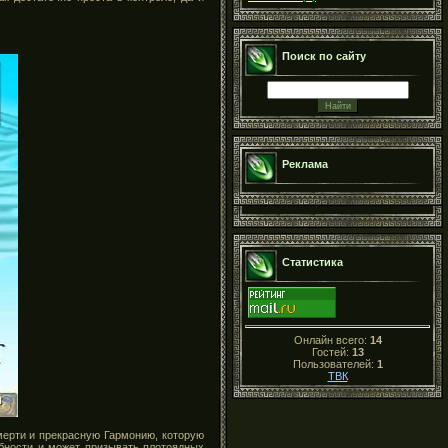
Поиск по сайту
Реклама
Статистика
Онлайн всего:
14
Гостей:
13
Пользователей:
1
ТВК
мерти и прекрасную Гармонию, которую
обности и может призывать плотоядных