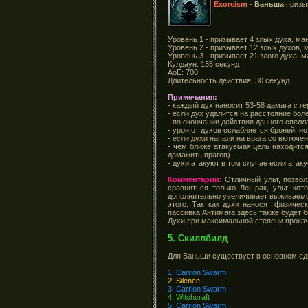
Exorcism
-
Баньша
призыв
Уровень 1 - призывает 4 злых духа, ма
Уровень 2 - призывает 12 злых духов, 
Уровень 3 - призывает 21 злого духа, м
Кулдаун: 135 секунд
АоЕ: 700
Длительность действия: 30 секунд
Примечания:
- каждый дух наносит 53-58 дамага с г
- если дух удалится на расстояние бол
- по окончании действия данного спел
- урон от духов ослабляется броней, 
- если духи напали на врага со включе
- чем ближе атакуемая цель находитс
дамажить врагов)
- духи атакуют в том случае если атаку
Комментарии:
Отличный ульт, позво
сравниться только Лешрак, ульт кот
дополнительно увеличивает выживаемос
этого. Так как духи наносят физичес
пассивка Антимага здесь также будет б
Духи при максимальной степени прокачк
5. Скиллбилд
Для Баньши существует в основном еди
1. Carrion Swarm
2. Silence
3. Carrion Swarm
4. Witchcraft
5. Carrion Swarm