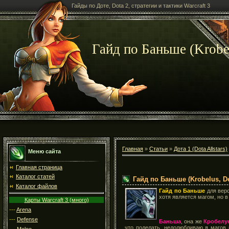
Гайды по Доте, Dota 2, стратегии и тактики Warcraft 3
Гайд по Баньше (Krobel
Главная
»
Статьи
»
Дота 1 (Dota Allstars)
Меню сайта
Главная страница
Каталог статей
Гайд по Баньше (Krobelus, De
Каталог файлов
Гайд по Баньше
для вер
хотя является магом, но в
Карты Warcraft 3 (много)
---
Arena
---
Defense
Баньша
, она же
Кробелу
что поделать, недолюбливаю я магов 
---
Melee