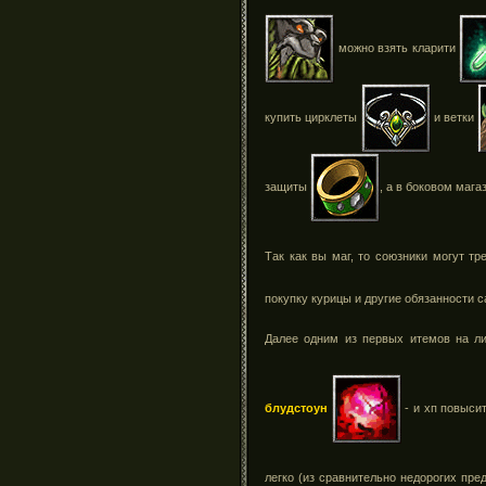
можно взять кларити
купить цирклеты
и ветки
защиты
, а в боковом маг
Так как вы маг, то союзники могут т
покупку курицы и другие обязанности 
Далее одним из первых итемов на л
блудстоун
- и хп повысит
легко (из сравнительно недорогих пр