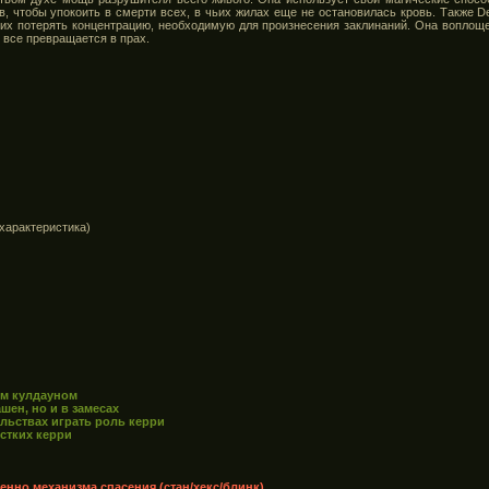
, чтобы упокоить в смерти всех, в чьих жилах еще не остановилась кровь. Также De
я их потерять концентрацию, необходимую для произнесения заклинаний. Она воплоще
 все превращается в прах.
 характеристика)
ым кулдауном
шен, но и в замесах
льствах играть роль керри
стких керри
твенно механизма спасения (стан/хекс/блинк)