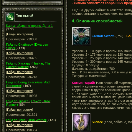
- сильно зависит от собранных пре
Еще на других сайтах в качестве мин
проще ластхитить крипов чем, наприме
Топ статей
4. Описание способностей
Карта гайдов по героям Доты 1
(
272
)
[
Гайды по героям
]
Carrion Swarm
(Рой) -
Ба
Просмотров: 710358
Гайд по Снайперу (Dwarven
Sniper)
(
173
)
Уровень 1 - 100 урона врагам|105 мана
[
Гайды по героям
]
Уровень 2 - 175 урона врагам|120 мана
Уровень 3 - 250 урона врагам|140 мана
Просмотров: 236405
Уровень 4 - 300 урона врагам|165 мана
Гайд по Хускару (Huskar, The
Кулдаун: 8 секунд
Sacred Warrior)
(
265
)
Дальность воздействия: 700
[
Гайды по героям
]
АоЕ: 110 в начале волны, 300 в конце 
Тип урона: магический
Просмотров: 236218
Гайд по Войду (Faceless Void,
Комментарий:
Наш основной фармящий 
Darkterror)
(
197
)
скилл) и куплены некоторые предметы
подраниваю в группе вражеских крипа о
[
Гайды по героям
]
хп на один удар - что я и осуществл
Просмотров: 219925
прием очень легко выполнять даже нов
- все таки анимация атаки (и сила а
Гайд по Траксе (Traxex, Drow
идет вражеский герой, то ласхитить к
Ranger)
(
89
)
как ему это сделать гораздо легче чем 
[
Гайды по героям
]
Просмотров: 201321
Гайд по Урсе (Ursa Warrior)
(
121
)
Silence
(сало, сайленс, м
[
Гайды по героям
]
Просмотров: 198334