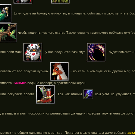
. Если идете на боковую линию, то, в принципе, соби маск можно купить в бок
чтобы поднять немного статы. Также, если не планируете собирать еул (ве
азине соби маск
- у нас получится базилиус
- будет помогать 
ребовать от вас покупки курицы
- но если в команде есть другой маг, в
саппорта.
Баньша
ведь не саппорт, а практически керри.
инии покупаем сапоги
. Так как аганим
нам ульт не улучшает, т
, и запасы маны, и скорости их регенерации, да еще и позволит терять меньше золот
едметов) - в общем однозначно маст хэв. При этом можно сначала даже собрать
арк