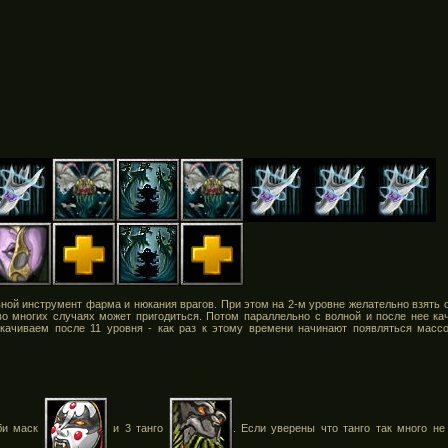
ной инструмент фарма и нюкания врагов. При этом на 2-м уровне желательно взять 
 во многих случаях может пригодиться. Потом параллельно с волной и после нее кач
качиваем после 11 уровня - как раз к этому времени начинают появляться масс
би маск
и 3 танго
. Если уверены что танго так много не