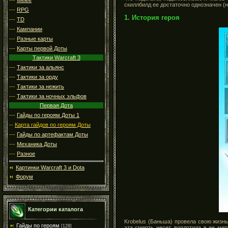
скиллбилд ее достаточно однозначен (н
---
RPG
1. История героя
---
TD
---
Кампании
---
Разные карты
---
Карты первой Доты
Тактики Warcraft 3
---
Тактики за альянс
---
Тактики за орду
---
Тактики за нежить
---
Тактики за ночных эльфов
Первая Дота
---
Гайды по героям Доты 1
--
Карта гайдов по героям Доты
---
Гайды по артефактам Доты
---
Механика Доты
---
Разное
Картинки Warcraft 3 и Dota
Форум
Категории каталога
Krobelus (Баньша) провела свою жизн
Гайды по героям
[128]
эта смерть несет, воплотила в ее ме