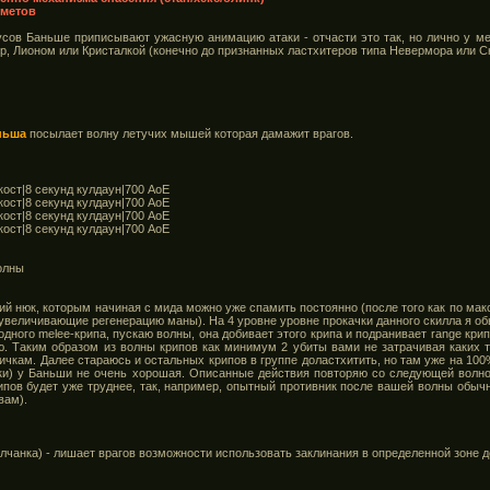
дметов
усов Баньше приписывают ужасную анимацию атаки - отчасти это так, но лично у ме
р, Лионом или Кристалкой (конечно до признанных ластхитеров типа Невермора или Сн
ньша
посылает волну летучих мышей которая дамажит врагов.
кост|8 секунд кулдаун|700 АоЕ
кост|8 секунд кулдаун|700 АоЕ
кост|8 секунд кулдаун|700 АоЕ
кост|8 секунд кулдаун|700 АоЕ
волны
нюк, которым начиная с мида можно уже спамить постоянно (после того как по макс
 увеличивающие регенерацию маны). На 4 уровне уровне прокачки данного скилла я 
дного melee-крипа, пускаю волны, она добивает этого крипа и подранивает range крипа
яю. Таким образом из волны крипов как минимум 2 убиты вами не затрачивая каких т
ичкам. Далее стараюсь и остальных крипов в группе доластхитить, но там уже на 10
таки) у Баньши не очень хорошая. Описанные действия повторяю со следующей волно
рипов будет уже труднее, так, например, опытный противник после вашей волны обычн
вам).
олчанка) - лишает врагов возможности использовать заклинания в определенной зоне 