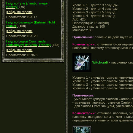
Гайд по Гуле (Лайфстилеру,
Уровень 1 - длится 3 секунды
Найксу)
(
76
)
Уровень 2 - длится 4 секунды
[
Гайды по героям
]
Уровень 3 - длится 5 секунд
Уровень 4 - длится 6 секунд
Просмотров: 193117
АоЕ: 425
Гайд по Баланару (Balanar, Night
Перезарядка: 15 секунд
Stalker)
(
150
)
Дальность каста: 900
Манакост: 80
[
Гайды по героям
]
Просмотров: 163120
Примечание:
сайленс не действует на
Гайд по Legion Commander
Комментарии:
отличный 6-секундный 
(Командиру легиона, Tresdin)
(
162
)
небольшой, поэтому его иногда можно 
[
Гайды по героям
]
Просмотров: 157875
Witchcraft
- пассивная сп
Уровень 1 - улучшает скиллы, увеличи
Уровень 2 - улучшает скиллы, увеличи
Уровень 3 - улучшает скиллы, увеличи
Уровень 4 - улучшает скиллы, увеличи
Примечания:
- уменьшает кулдаун скиллов Carrion Sw
- уменьшает манакост скиллов Carrion S
- для скилла Exorcism (ульт) увеличив
Комментарий:
отличная пассивка, у
пассивку выгоднее качать чем статы
передвижения у нашего героя довольно