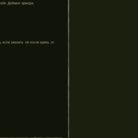
себя. Добавит армора.
, если заюзать её после крика, то
илишника шансов не будет, если играть