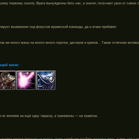
ему первому скиллу. Враги вынужденны бить нас, а значит, получают урон от самих 
тирует выживание под фокусом вражеской команды, да и атаки прибавит.
ак же много маны на много-много горелок, даггеров и криков... Также отличная активка
ющий запак:
то вг меняем на ещё одну тараску, а транквилы — на травелы.
нство героев (причем не важно, мили герой или ренйдж; разница лишь в том, что у м