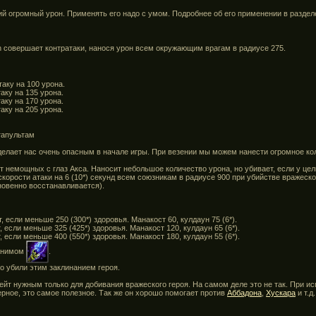
 огромный урон. Применять его надо с умом. Подробнее об его применении в разделе
n совершает контратаки, нанося урон всем окружающим врагам в радиусе 275.
аку на 100 урона.
аку на 135 урона.
аку на 170 урона.
аку на 205 урона.
тапультам
делает нас очень опасным в начале игры. При везении мы можем нанести огромное ко
т немощных с глаз Акса. Наносит небольшое количество урона, но убивает, если у цел
корости атаки на 6 (10*) секунд всем союзникам в радиусе 900 при убийстве вражеск
новенно восстанавливается).
, если меньше 250 (300*) здоровья. Манакост 60, кулдаун 75 (6*).
, если меньше 325 (425*) здоровья. Манакост 120, кулдаун 65 (6*).
, если меньше 400 (550*) здоровья. Манакост 180, кулдаун 55 (6*).
ганимом
.
то убили этим заклинанием героя.
йт нужным только для добивания вражеского героя. На самом деле это не так. При и
ное, это самое полезное. Так же он хорошо помогает против
Аббадона
,
Хускара
и т.д
.