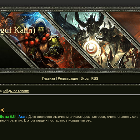
gul Kahn)
Главная
|
Регистрация
|
Вход
|
RSS
»
Гайды по героям
hn)
Доты 6.84
.
Акс
в Доте является отличным инициатором замесов, очень опасен уже в 
ьно играть им. В этом гайде я постараюсь исправить это.