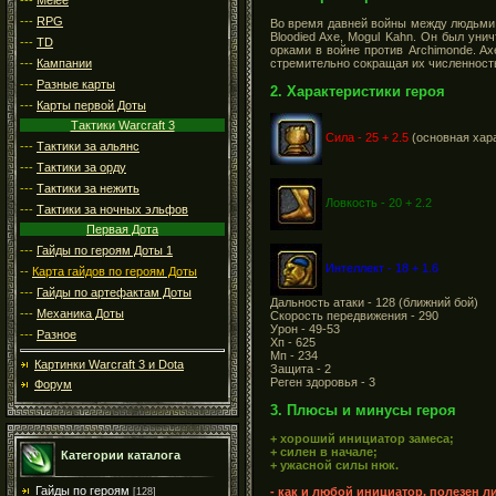
---
RPG
Во время давней войны между людьми 
Bloodied Axe, Mogul Kahn. Он был ун
---
TD
орками в войне против Archimonde. A
---
Кампании
стремительно сокращая их численност
---
Разные карты
2. Характеристики героя
---
Карты первой Доты
Тактики Warcraft 3
Сила - 25 + 2.5
(основная хар
---
Тактики за альянс
---
Тактики за орду
---
Тактики за нежить
Ловкость - 20 + 2.2
---
Тактики за ночных эльфов
Первая Дота
---
Гайды по героям Доты 1
Интеллект - 18 + 1.6
--
Карта гайдов по героям Доты
---
Гайды по артефактам Доты
Дальность атаки - 128 (ближний бой)
---
Механика Доты
Скорость передвижения - 290
Урон - 49-53
---
Разное
Хп - 625
Мп - 234
Картинки Warcraft 3 и Dota
Защита - 2
Реген здоровья - 3
Форум
3. Плюсы и минусы героя
+ хороший инициатор замеса;
+ силен в начале;
Категории каталога
+ ужасной силы нюк.
Гайды по героям
- как и любой инициатор, полезен 
[128]