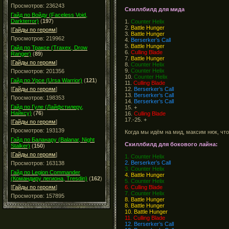
Просмотров: 236243
Скиллбилд для мида
Гайд по Войду (Faceless Void,
Darkterror)
(
197
)
1.
Counter Helix
2.
Battle Hunger
[
Гайды по героям
]
3.
Battle Hunger
Просмотров: 219962
4.
Berserker’s Call
5.
Battle Hunger
Гайд по Траксе (Traxex, Drow
6.
Culling Blade
Ranger)
(
89
)
7.
Battle Hunger
[
Гайды по героям
]
8.
Counter Helix
9.
Counter Helix
Просмотров: 201356
10.
Counter Helix
Гайд по Урсе (Ursa Warrior)
(
121
)
11.
Culling Blade
12.
Berserker’s Call
[
Гайды по героям
]
13.
Berserker’s Call
Просмотров: 198353
14.
Berserker’s Call
Гайд по Гуле (Лайфстилеру,
15. +
Найксу)
(
76
)
16.
Culling Blade
17.-25. +
[
Гайды по героям
]
Просмотров: 193139
Когда мы идём на мид, максим нюк, чтоб
Гайд по Баланару (Balanar, Night
Скиллбилд для бокового лайна:
Stalker)
(
150
)
[
Гайды по героям
]
1. Counter Helix
2. Berserker’s Call
Просмотров: 163138
3. Counter Helix
Гайд по Legion Commander
4. Battle Hunger
(Командиру легиона, Tresdin)
(
162
)
5. Counter Helix
6. Culling Blade
[
Гайды по героям
]
7. Counter Helix
Просмотров: 157895
8. Battle Hunger
8. Battle Hunger
10. Battle Hunger
11. Culling Blade
12. Berserker’s Call