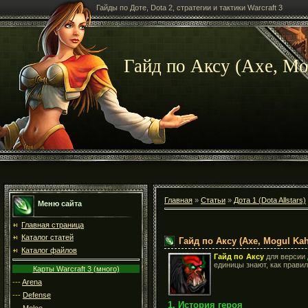
Гайды по Доте, Dota 2, стратегии и тактики Warcraft 3
Гайд по Аксу (Axe, Mo
Главная
»
Статьи
»
Дота 1 (Dota Allstars)
Меню сайта
Главная страница
Каталог статей
Гайд по Аксу (Axe, Mogul Ka
Каталог файлов
Гайд по Аксу
для версии
единицы знают, как правил
Карты Warcraft 3 (много)
---
Arena
---
Defense
1. История героя
---
Melee