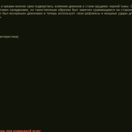
и орками многие орки подверглись влиянию демонов и стали орудием черной тьмы. О
ичтожен паладинами, но таинственным образом был замечен сражающимся на стороне
xe был воскрешен демонами и теперь использует свои рефлексы и мощные удары для
ь.
актеристика)
лишь при командной игре;