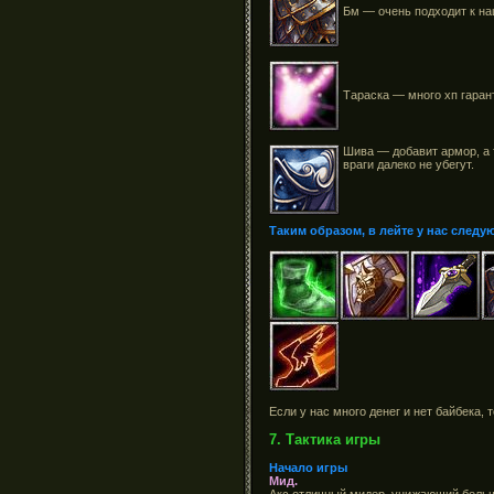
Бм — очень подходит к наш
Тараска — много хп гаран
Шива — добавит армор, а т
враги далеко не убегут.
Таким образом, в лейте у нас следу
Если у нас много денег и нет байбека, 
7. Тактика игры
Начало игры
Мид.
Акс отличный мидер, унижающий больши