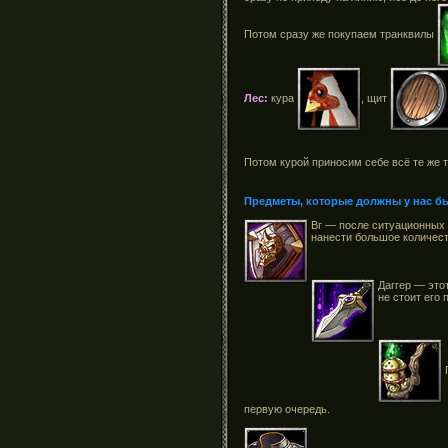
Потом сразу же покупаем транквилы
Лес:
кура
, щит
Потом курой приносим себе всё те же
Предметы, которые должны у нас б
Вг — после ситуационных 
нанести большое количест
Даггер — это
не стоит его
П
первую очередь.