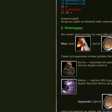
13. Berserker’s Call
14. Berserker’s Call
15. +
16. Culling Blade
17.-25. +
Комментарий:
Когда мы идём на боковой лайн, максим
6. Итемордер
Акс может идти на мид, на хард лайн и
Мид:
кура
, щиток
Такие ситуационные итемы должны быть
Ботла — покупаем её сраз
неё мы будем хилится.
Фейзы — тратить 900 голд 
будем быстрее бегать до 
Хардлайн:
Щиток
сразу по приходу на линию, ибо до него