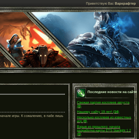
Приветствую Вас
Варкрафтер
Последние новости на сайте
Свежая партия косплеев августа
(
0
)
Нашему сайту 19 лет!
(
14
)
начале игры. К сожалению, в пабе лишь
Несколько косплеев из известных
игр
(
0
)
Взрыв из прошлого: начата
разработка карты ETS Starlight 1.2
(
0
)