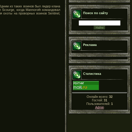
дним из таких воинов был лидер клана
 Scourge, когда Mannoroth командовал
Поиск по сайту
 охоты на проворных воинов Sentinel,
Реклама
Статистика
Онлайн всего:
32
Гостей:
31
Пользователей:
1
Admin