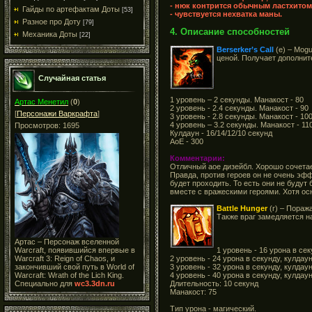
- нюк контрится обычным ластхитом
Гайды по артефактам Доты
[53]
- чувствуется нехватка маны.
Разное про Доту
[79]
4. Описание способностей
Механика Доты
[22]
Berserker’s Call
(e) – Mog
ценой. Получает дополнит
Случайная статья
1 уровень – 2 секунды. Манакост - 80
Артас Менетил
(
0
)
2 уровень - 2.4 секунды. Манакост - 90
[
Персонажи Варкрафта
]
3 уровень - 2.8 секунды. Манакост - 10
4 уровень – 3.2 секунды. Манакост - 11
Просмотров: 1695
Кулдаун - 16/14/12/10 секунд
AoE - 300
Комментарии:
Отличный аое дизейбл. Хорошо сочетае
Правда, против героев он не очень эфф
будет проходить. То есть они не будут
вместе с вражескими героями. Хотя ос
Battle Hunger
(r) – Пораж
Также враг замедляется н
Артас – Персонаж вселенной
1 уровень - 16 урона в сек
Warcraft, появившийся впервые в
2 уровень - 24 урона в секунду, кулдаун
Warcraft 3: Reign of Chaos, и
3 уровень - 32 урона в секунду, кулдаун
закончивший свой путь в World of
4 уровень - 40 урона в секунду, кулдаун
Warcraft: Wrath of the Lich King.
Длительность: 10 секунд
Специально для
wc3.3dn.ru
Манакост: 75
Тип урона - магический.