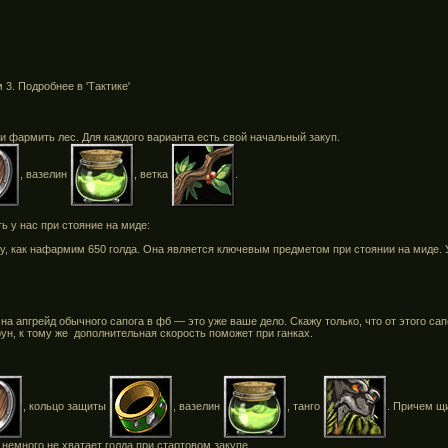
 3. Подробнее в 'Тактике'
ли фармить лес. Для каждого варианта есть свой начальный закуп.
, вазелин
, ветка
.
 у нас при стояние на миде:
у, как нафармим 650 голда. Она является ключевым предметом при стоянии на миде. У 
на апгрейд обычного сапога в фб — это уже ваше дело. Скажу только, что от этого са
рун, к тому же дополнительная скорость поможет при ганках.
, кольцо защиты
, вазелин
, танго
. Причем щ
 немного не хватает голда при стартовом закупе.