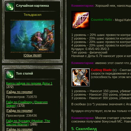
Комментарии:
Хороший нюк, наносящий
Случайная картинка
Тельдрасил
Counter Helix
- Mogul Kah
1 уровень – 20% шанс провести контрат
2 уровень - 20% шанс
провести
контрат
3 уровень - 20% шанс
провести
контрат
4 уровень - 20% шанс
провести
контрат
Кулдаун: 0.45/0.4/0.35/0.3
Тип урона - физический
[
Обои WoW
]
Начиная с Доты 6.79 наносит урон и ка
Комментарии:
именно этот скилл что 
Culling Blade
(с) - Сметае
скорости передвижения и с
Топ статей
(способность при этом мг
Карта гайдов по героям Доты 1
(
272
)
1 уровень – Наносит 150 урона, убивает
[
Гайды по героям
]
2 уровень - Наносит 250 урона, убивает
Просмотров: 710570
3 уровень - Наносит 300 урона, убивает
Гайд по Снайперу (Dwarven
В скобках (со *) указаны значения с А
Sniper)
(
173
)
[
Гайды по героям
]
Кулдаун отсутствует, если вы только ч
Просмотров: 236436
Комментарии:
Многие считают ультиме
Гайд по Хускару (Huskar, The
союзники получаем бонусный МС. Навер
Sacred Warrior)
(
265
)
5. Скиллбилд
[
Гайды по героям
]