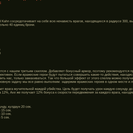
;
ul Kahn сосредотачивает на себе всю ненависть врагов, находящихся в радиусе 300, в
ельно 40 единиц брони.
0
0
тся с нашем третьим скиллом. Добавляет бонусный армор, поэтому рекомендуется пр
ективен. Если вражеские герои будут пытаться совершить какие-то действия, находяс
 бить нас, только замахиваться. Так что большой эффект от этого спелла можно получи
новную задачу мы все равно выполним: задержим вражеских героев в одном месте и л
ает врага мучительной жаждой убийства. Цель будет получать урон каждую секунду до т
а 12%, Axe же получает 12% бонуса к скорости передвижения за каждого врага, наход
унду, кулдаун 20 сек.
 15 сек.
 10 сек.
 5 сек.