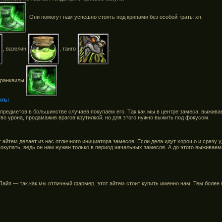
. Они помогут нам успешно стоять под крипами без особой траты хп.
, вазелин
, танго
.
 транквилы
.
ыть:
предметов в большинстве случаев покупаем его. Так как мы в центре замеса, выжи
во урона, продамажив врагов крутилкой, но для этого нужно выжить под фокусом.
т айтем делает из нас отличного инициатора замесов. Если дела идут хорошо и сразу 
 покупать, ведь он нам нужен только в период начальных замесов. А до этого выживаем
айп — так как мы отличный фармер, этот айтем стоит купить именно нам. Тем более 