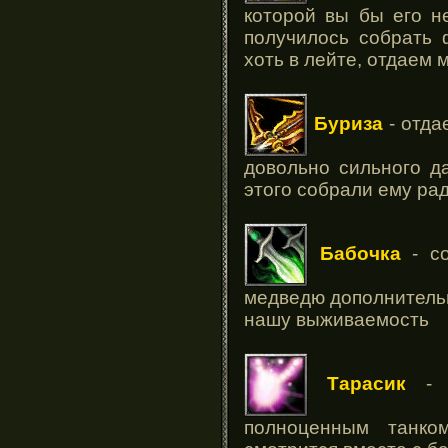
которой вы бы его н
получилось собрать 
хоть в лейте, отдаем
Буриза
- отда
довольно сильного д
этого собрали ему ра
Бабочка
- со
медведю дополнительн
нашу выживаемость
Тарасик
- с
полноценным танко