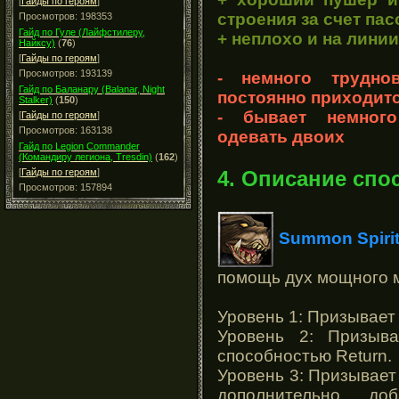
[
Гайды по героям
]
строения за счет па
Просмотров: 198353
Гайд по Гуле (Лайфстилеру,
+ неплохо и на линии
Найксу)
(
76
)
[
Гайды по героям
]
Просмотров: 193139
- немного трудно
Гайд по Баланару (Balanar, Night
постоянно приходит
Stalker)
(
150
)
- бывает немног
[
Гайды по героям
]
Просмотров: 163138
одевать двоих
Гайд по Legion Commander
(Командиру легиона, Tresdin)
(
162
)
4. Описание спо
[
Гайды по героям
]
Просмотров: 157894
Summon Spirit
помощь дух мощного 
Уровень 1: Призывает
Уровень 2: Призыв
способностью Return.
Уровень 3: Призывает
дополнительно до