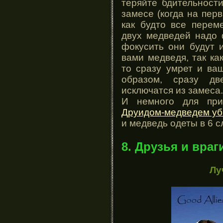
теряйте бдительност
замесе (когда на пер
как будто все перем
двух медведей надо 
фокусить они будут 
вами медведя, так ка
то сразу умрет и ва
образом, сразу д
исключатся из замеса.
И немного для при
Друидом-медведем уб
и медведь одеты в 6 с
8. Друзья и враг
Лу