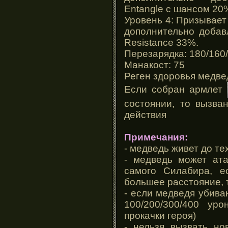
Entangle с шансом 20
Уровень 4: Призывает
дополнительно добав
Resistance 33%.
Перезарядка: 180/160
Манакост: 75
Реген здоровья медвед
Если собран армлет
состоянии, то вызва
действия
Примечания:
- медведь живет до те
- медведь может ата
самого Силабира, е
большее расстояние, 
- если медведя убива
100/200/300/400 ур
прокачки героя)
- нельзя вызвать но