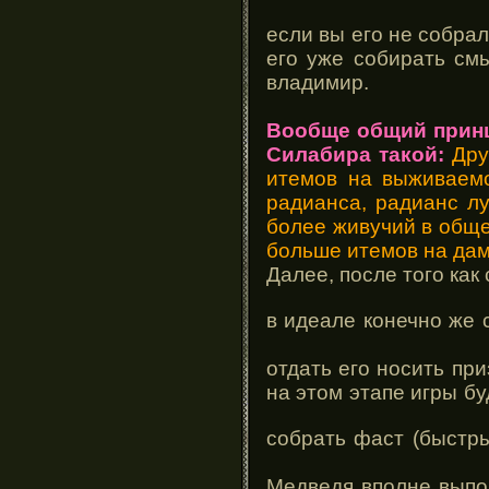
если вы его не собрал
его уже собирать см
владимир.
Вообще общий принц
Силабира такой:
Дру
итемов на выживаемо
радианса, радианс л
более живучий в обще
больше итемов на дама
Далее, после того как
в идеале конечно же
отдать его носить пр
на этом этапе игры бу
собрать фаст (быстр
Медведя вполне выпо