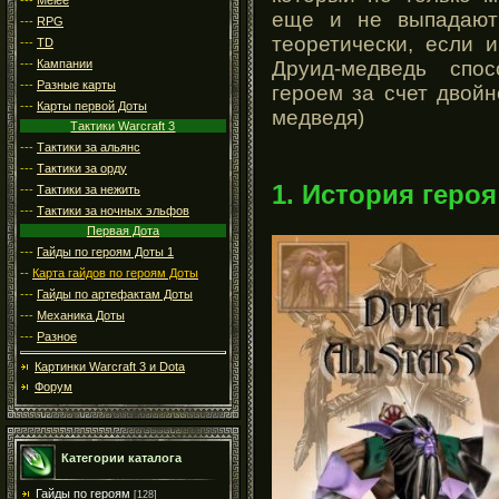
еще и не выпадают
---
RPG
теоретически, если 
---
TD
---
Кампании
Друид-медведь спо
---
Разные карты
героем за счет двойн
---
Карты первой Доты
медведя)
Тактики Warcraft 3
---
Тактики за альянс
---
Тактики за орду
1. История героя
---
Тактики за нежить
---
Тактики за ночных эльфов
Первая Дота
---
Гайды по героям Доты 1
--
Карта гайдов по героям Доты
---
Гайды по артефактам Доты
---
Механика Доты
---
Разное
Картинки Warcraft 3 и Dota
Форум
Категории каталога
Гайды по героям
[128]