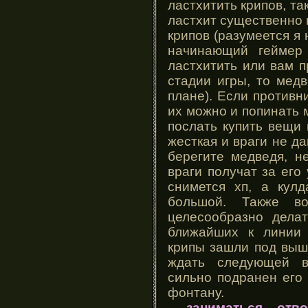
ластхитить крипов, та
ластхит существенно 
крипов (разумеется я 
начинающий геймер
ластхитить или вам п
стадии игры, то мед
плане). Если противн
их можно и попинать
послать купить вещи
жесткая и враги не д
берегите медведя, н
враги получат за его
снимется хп, а кул
большой. Также в
целесообразно дела
ближайших к линии 
крипы зашли под выш
ждать следующей в
сильно подранен его
фонтану.
-
заниматься отв