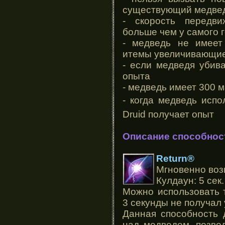
существующий медвед
- скорость передв
больше чем у самого 
- медведь не имеет
итемы увеличивающие
- если медведя убив
опыта
- медведь имеет 300 
-
когда медведь исп
Druid
получает опыт
Описание способнос
Return®
Мгновенно воз
Кулдаун: 5 сек.
Можно использовать 
3 секунды не получал
Данная способность 
над медведем, позво