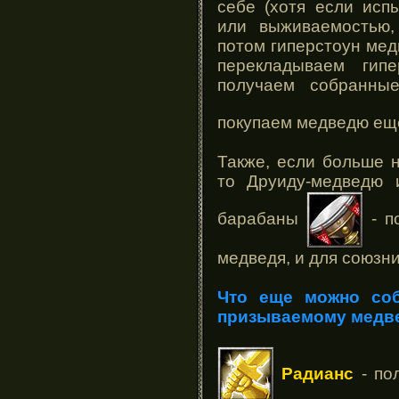
себе (хотя если исп
или выживаемостью,
потом гиперстоун мед
перекладываем гип
получаем собранны
покупаем медведю ещ
Также, если больше н
то Друиду-медведю 
барабаны
- п
медведя, и для союзни
Что еще можно соб
призываемому медв
Радианс
- по