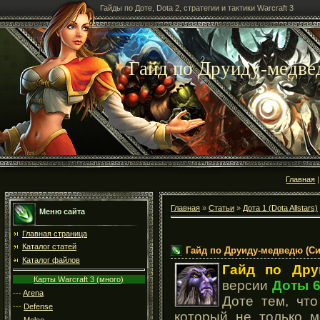
Гайды по Доте, Dota 2, стратегии и тактики Warcraft 3
Гайд по Друиду-медвед
Главная
Главная
»
Статьи
»
Дота 1 (Dota Allstars)
Меню сайта
Главная страница
Каталог статей
Гайд по Друиду-медведю (Сил
Каталог файлов
Гайд по Дру
Карты Warcraft 3 (много)
версии
Доты 6
---
Arena
Доте тем, чт
---
Defense
который не только м
---
Melee