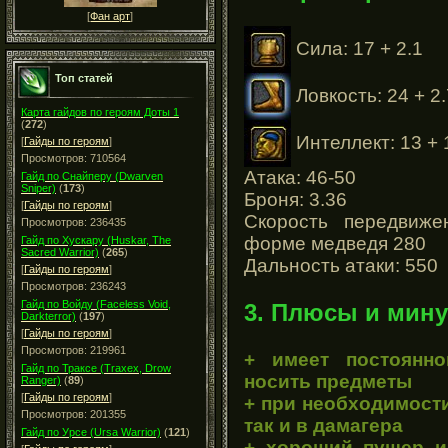
[
Фан арт
]
Сила: 17 + 2.1
Топ статей
Ловкость: 24 + 2.
Карта гайдов по героям Доты 1
(
272
)
Интеллект: 13 + 
[
Гайды по героям
]
Просмотров: 710564
Атака: 46-50
Гайд по Снайперу (Dwarven
Sniper)
(
173
)
Броня: 3.36
[
Гайды по героям
]
Скорость передвиж
Просмотров: 236435
форме медведя 280
Гайд по Хускару (Huskar, The
Sacred Warrior)
(
265
)
Дальность атаки: 550
[
Гайды по героям
]
Просмотров: 236243
Гайд по Войду (Faceless Void,
3. Плюсы и мину
Darkterror)
(
197
)
[
Гайды по героям
]
Просмотров: 219961
+ имеет постоянн
Гайд по Траксе (Traxex, Drow
носить предметы
Ranger)
(
89
)
[
Гайды по героям
]
+ при необходимости
Просмотров: 201355
так и в дамагера
Гайд по Урсе (Ursa Warrior)
(
121
)
+ хороший пушер и