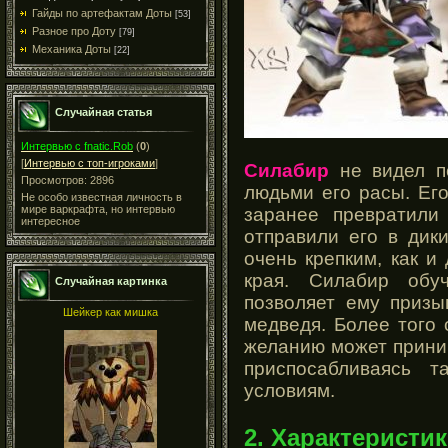
Гайды по артефактам Доты
[53]
Разное про Доту
[79]
Механика Доты
[22]
Случайная статья
Интервью с fnatic.Rob
(
0
)
[
Интервью с топ-игроками
]
Силабир
не видел п
Просмотров: 2896
людьми его расы. Ег
Не особо известная личность в
мире варкрафта, но интервью
заранее превратили
интересное
отправили его в дик
очень крепким, как и
края. Силабир обу
Случайная картинка
позволяет ему приз
Шейкер как мишка
медведя. Более того
желанию может приним
приспосабливаясь 
условиям.
2. Характеристик