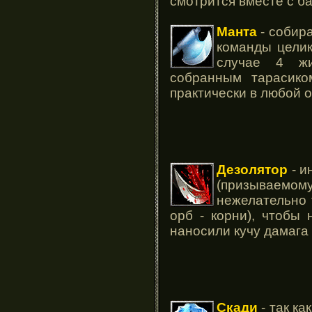
смотрится вместе с б
Манта
- собира
команды целик
случае 4 жи
собранным тарасико
практически в любой 
Дезолятор
- и
(призываем
нежелательно 
орб - корни), чтобы
наносили кучу дамага
Скади
- так ка