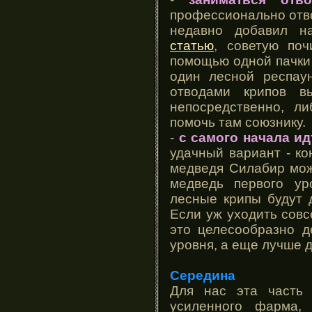
профессионально отво
недавно добавил 
статью
, советую поч
помощью одной пачки
один лесной респау
отводами крипов в
непосредственно, л
помочь там союзнику.
-
с самого начала ид
удачный вариант - к
медведя Силабир мож
медведь первого у
лесные крипы будут 
Если уж уходить совсе
это целесообразно д
уровня, а еще лучше д
Середина
Для нас эта часть
усиленного фарма,