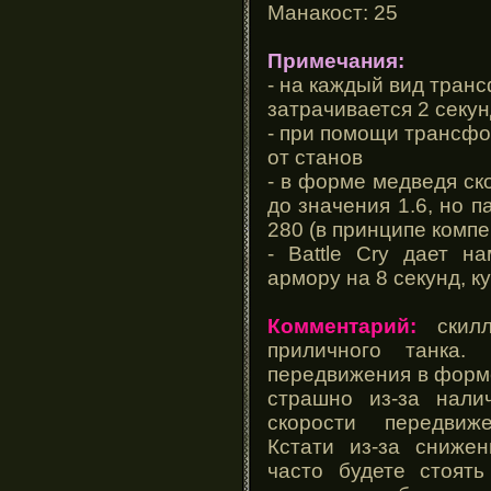
Манакост: 25
Примечания:
- на каждый вид тран
затрачивается 2 секу
- при помощи трансф
от станов
- в форме медведя ск
до значения 1.6, но 
280 (в принципе компе
- Battle Cry дает на
армору на 8 секунд, к
Комментарий:
скилл
приличного танка.
передвижения в форме
страшно из-за нали
скорости передвиж
Кстати из-за сниже
часто будете стоят