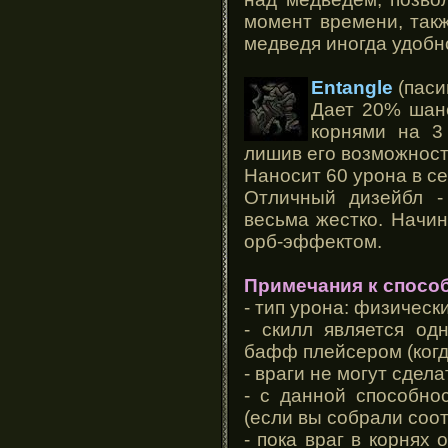
момент времени, так
медведя иногда удобно
Entangle
(паси
Дает 20% шанс
корнями на 3
лишив его возможност
Наносит 60 урона в се
Отличный дизейбл -
весьма жестко. Начин
орб-эффектом.
Примечания к способ
- тип урона: физическ
- скилл является о
бафф плейсером (когд
- враги не могут сдела
- с данной способно
(если вы собрали со
- пока враг в корнях