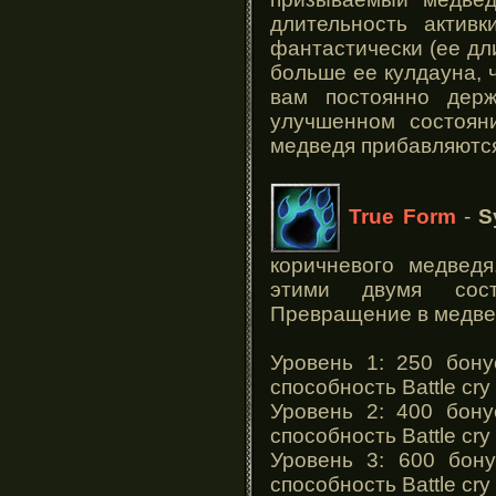
длительность активк
фантастически (ее дл
больше ее кулдауна, 
вам постоянно дер
улучшенном состоян
медведя прибавляютс
True Form
-
S
коричневого медвед
этими двумя сос
Превращение в медве
Уровень 1: 250 бон
способность Battle cry
Уровень 2: 400 бон
способность Battle cry
Уровень 3: 600 бон
способность Battle cry