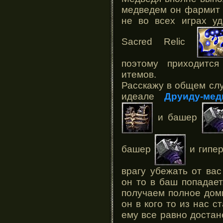
медведем он фармит 
не во всех играх уд
Sacred Relic
поэтому приходитс
итемов.
Расскажу в общем слу
идеале
Друиду-ме
и башер
башер
и гипе
врагу убежать от вас
он то в баш попадает
получаем полное дом
он в кого то из нас ст
ему все равно достане