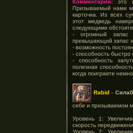
Комментарии:
это н
Призываемый нами ме
карточка. Из всех с
этот медведь наве
следующими обстояте
- огромный запас 
превышающий запас х
- возможность постоя
- способность быстро
- способность запу
полезная способност
когда поиграете немно
Rabid
-
Сила
себе и призываемом 
Уровень 1: Увеличи
скорость передвижени
Уровень 2: Увеличи