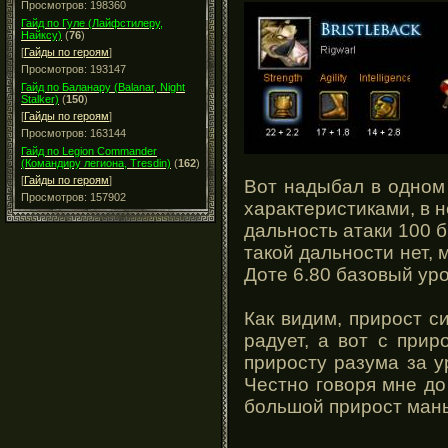
Просмотров: 198360
Гайд по Гуле (Лайфстилеру,
Найксу)
(
76
)
[
Гайды по героям
]
Просмотров: 193147
Гайд по Баланару (Balanar, Night
Stalker)
(
150
)
[
Гайды по героям
]
Просмотров: 163144
Гайд по Legion Commander
(Командиру легиона, Tresdin)
(
162
)
[
Гайды по героям
]
Вот надыбал в одном
Просмотров: 157902
характеристиками, в 
дальность атаки 100 б
такой дальности нет,
Доте 6.80 базовый ур
Как видим, прирост с
радует, а вот с прир
приросту разума за у
Честно говоря мне до
большой прирост маны