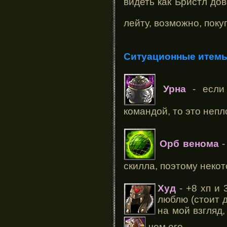
видеть как Бристл до
лейту, возможно, пок
Ситуационные итемы 
Урна
- если 
командой, то это неп
Орб венома
-
скилла, поэтому неко
Худ
- +8 хп и 
люблю (стоит 
на мой взгляд
чем его.