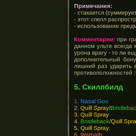
Примечания:
- стакается (суммирует
- этот спелл распрост
- использование пред
Комментарии:
при гр
данном ульте всегда 
урона врагу - то ли е
дополнительный бону
лишний раз ударить в
противоположностей :
5. Скиллбилд
1. Nasal Goo
2.
Quill Spray
/
Bristleba
3. Quill Spray
4.
Bristleback
/
Quill Spr
5. Quill Spray
6. Warpath