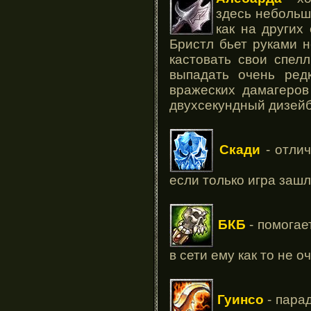
здесь небольш
как на других 
Бристл бьет руками н
кастовать свои спел
выпадать очень ред
вражеских дамагеров
двухсекундный дизейб
Скади
- отлич
если только игра зашл
БКБ
- помогае
в сети ему как то не о
Гуинсо
- пара