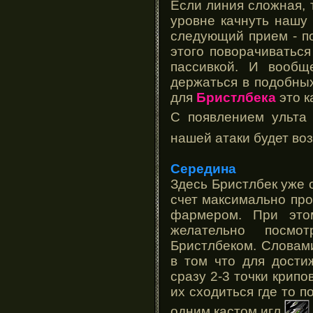
Если линия сложная, 
уровне качнуть нашу 
следующий прием - по
этого поворачиваться
пассивкой. И вообщ
держаться в подобных
для
Бристлбека
это к
С появлением ульт
нашей атаки будет воз
Середина
Здесь Бристлбек уже 
счет максимально про
фармером. При это
желательно посмо
Бристлбеком. Словами
в том что для дости
сразу 2-3 точки крипов
их сходиться где то 
одним кастом игл