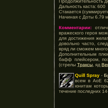
Продолжительность де
Дальность каста: 600
Стакается (суммирует
Начиная с Доты 6.79 
Комментарии:
отличн
вражеского героя мож
для достижения жела
довольно часто, сле
вряд ли сможем много
Дополнительным плюс
бафф плейсером, поэ
(стрелы
Траксы
, яд
Ве
Quill Spray
-
Б
всем в АоЕ 6
юнитам котор
течение последних 14-