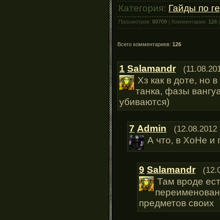
Категория:
Гайды по г
Просмотров:
80709
| Комментарии:
126
|
Всего комментариев:
126
1
Salamandr
(11.08.20
Хз как в доте, но 
танка, фазы вангу
убиваются)
7
Admin
(12.08.2012 
А что, в ХоНе и
9
Salamandr
(12.
Там вроде ест
переименованы
предметов своих