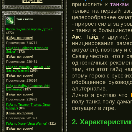
[
Из игры Dota
]
причислить к
танкам
(
только на первый взг
целесообразнее качат
Топ статей
- прирост силы за уро
- танки в большинст
Карта гайдов по героям Доты 1
(
272
)
Акс
,
Тайд
и другие),
[
Гайды по героям
]
инициирования замес
Просмотров: 710714
Гайд по Снайперу (Dwarven
актуален), поэтому и с
Sniper)
(
173
)
Скажу честно, что я 
[
Гайды по героям
]
однозначных рекоменд
Просмотров: 236451
Гайд по Хускару (Huskar, The
тем, что этот гайд н
Sacred Warrior)
(
265
)
этому герою с русски
[
Гайды по героям
]
Просмотров: 236314
обобщенное руководс
Гайд по Войду (Faceless Void,
альтернатив.
Darkterror)
(
197
)
Лично я считаю что
[
Гайды по героям
]
Просмотров: 219972
полу-танка полу-дамаг
Гайд по Траксе (Traxex, Drow
ситуации в игре.
Ranger)
(
89
)
[
Гайды по героям
]
Просмотров: 201371
2. Характеристик
Гайд по Урсе (Ursa Warrior)
(
121
)
[
Гайды по героям
]