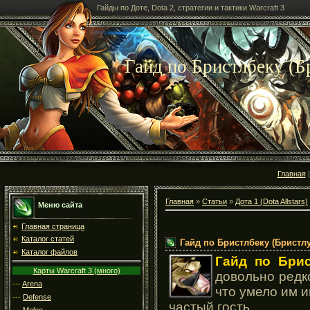
Гайды по Доте, Dota 2, стратегии и тактики Warcraft 3
Гайд по Бристлбеку (Бр
Главная
Главная
»
Статьи
»
Дота 1 (Dota Allstars)
Меню сайта
Главная страница
Каталог статей
Гайд по Бристлбеку (Бристлу,
Каталог файлов
Гайд по Брис
Карты Warcraft 3 (много)
довольно редко
---
Arena
что умело им и
---
Defense
частый гость
---
Melee