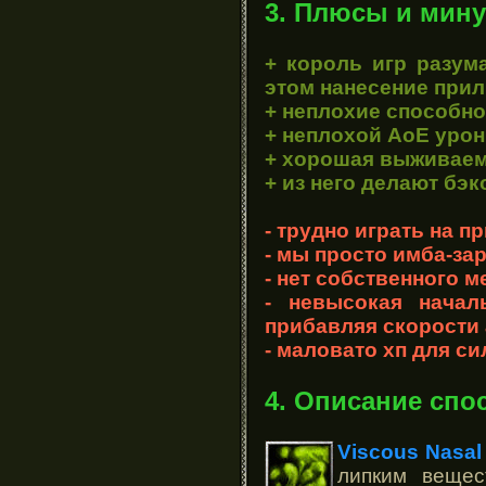
3. Плюсы и мину
+ король игр разум
этом нанесение прили
+ неплохие способно
+ неплохой АоЕ урон 
+ хорошая выживаемо
+ из него делают бэко
- трудно играть на 
- мы просто имба-за
- нет собственного м
- невысокая начал
прибавляя скорости 
- маловато хп для с
4. Описание спо
Viscous Nasal
липким вещес