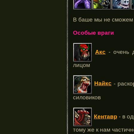
В баше мы не сможем 
Особые враги
Акс
- очень д
лицом
Найкс
- раско
силовиков
Кентавр
- в о
тому же к нам частичн