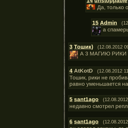
14
unstoppable
Да, только 
15
Admin
(1
а спамеры
3
Тошик)
(12.08.2012 0
А 3 МАГИЮ РИКИ
4
AtKotD
(12.08.2012 1
Тошик, рики не пробива
равно уменьшается на
5
sant1ago
(12.08.2012
недавно смотрел репле
6
sant1ago
(12.08.2012