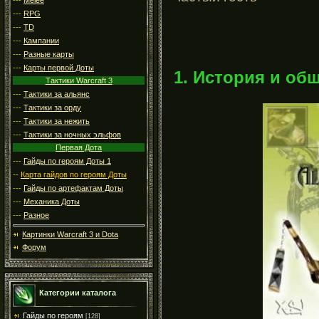
---
RPG
---
TD
---
Кампании
---
Разные карты
---
Карты первой Доты
1. История и об
Тактики Warcraft 3
---
Тактики за альянс
---
Тактики за орду
---
Тактики за нежить
---
Тактики за ночных эльфов
Первая Дота
---
Гайды по героям Доты 1
--
Карта гайдов по героям Доты
---
Гайды по артефактам Доты
---
Механика Доты
---
Разное
Картинки Warcraft 3 и Dota
Форум
Категории каталога
Гайды по героям
[128]