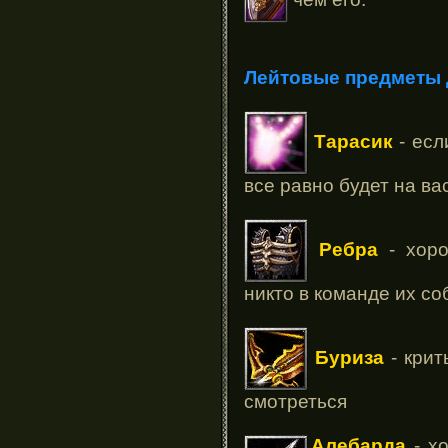
Лейтовые предметы 
Тарасик
- есл
все равно будет на в
Ребра
- хоро
никто в команде их со
Буриза
- крит
смотреться
Алебарда
- хо