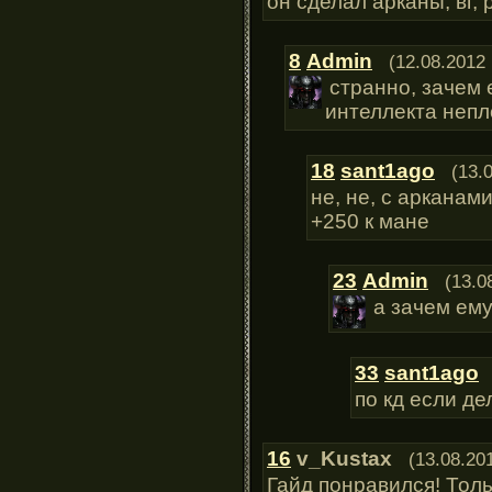
он сделал арканы, вг, 
8
Admin
(12.08.2012 
странно, зачем 
интеллекта неп
18
sant1ago
(13.
не, не, с арканам
+250 к мане
23
Admin
(13.0
а зачем ему
33
sant1ago
по кд если д
16
v_Kustax
(13.08.20
Гайд понравился! Толь