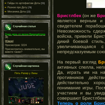
Гайды по артефактам Доты
[53]
Разное про Доту
[79]
Механика Доты
[22]
Бристлбек
(он же
Бр
является верным и
свидетелем порабош
Случайная статья
Невозможность сдер
Один день из жизни Варкрафтера
войска, привели Брис
(
0
)
дикий боевой стиль
[
Юмор
]
Просмотров: 3224
увеличивающаяся 
Присмотритесь внимательно, вы
непредсказуемым союз
живете также?
На первый взгляд
Бр
Случайная картинка
активных спелла, неп
Да, играть им на н
Пять Рапир у Лины
противников дейст
действительно хор
понимание игры. Пос
участием и вы увид
совершают Бристлбек
Теперь о роли Брис