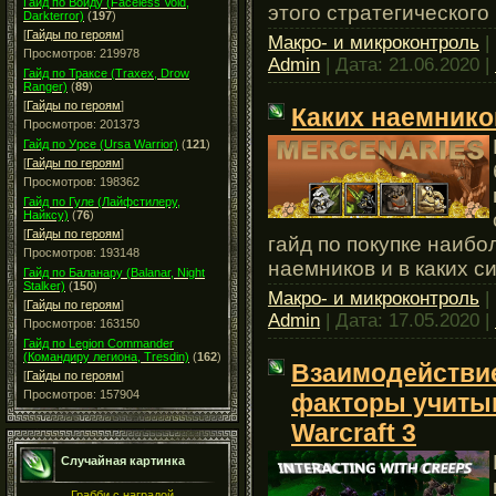
Гайд по Войду (Faceless Void,
этого стратегического
Darkterror)
(
197
)
[
Гайды по героям
]
Макро- и микроконтроль
|
Просмотров: 219978
Admin
| Дата:
21.06.2020
|
Гайд по Траксе (Traxex, Drow
Ranger)
(
89
)
[
Гайды по героям
]
Каких наемников
Просмотров: 201373
Гайд по Урсе (Ursa Warrior)
(
121
)
[
Гайды по героям
]
Просмотров: 198362
Гайд по Гуле (Лайфстилеру,
Найксу)
(
76
)
[
Гайды по героям
]
гайд по покупке наиб
Просмотров: 193148
наемников и в каких с
Гайд по Баланару (Balanar, Night
Stalker)
(
150
)
Макро- и микроконтроль
|
[
Гайды по героям
]
Admin
| Дата:
17.05.2020
|
Просмотров: 163150
Гайд по Legion Commander
(Командиру легиона, Tresdin)
(
162
)
Взаимодействие
[
Гайды по героям
]
Просмотров: 157904
факторы учитыв
Warcraft 3
Случайная картинка
Грабби с наградой