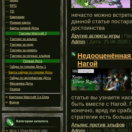
---
RPG
---
TD
нечасто можно встрети
---
Кампании
данной статье постара
---
Разные карты
достоинства
---
Карты первой Доты
Тактики Warcraft 3
Другие аспекты игры
| Пр
---
Тактики за альянс
Admin
| Дата:
25.06.2020
|
---
Тактики за орду
---
Тактики за нежить
Недооценённая 
---
Тактики за ночных эльфов
Первая Дота
Нагой
---
Гайды по героям Доты 1
--
Карта гайдов по героям Доты
---
Гайды по артефактам Доты
---
Механика Доты
---
Разное
статье вы узнаете на
Картинки Warcraft 3 и Dota
Форум
быть вместе с Нагой.
конечно, вряд ли срабо
стратегии есть больш
Категории каталога
Альянс против эльфов
| 
Admin
| Дата:
25.06.2020
|
Дота 1 (Dota Allstars)
[282]