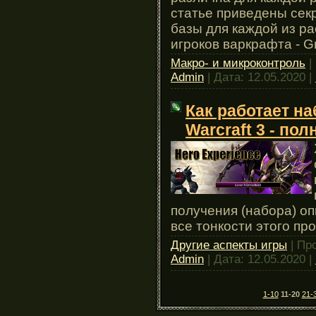
статье приведены сек
базы для каждой из ра
игроков варкрафта - G
Макро- и микроконтроль
|
Admin
| Дата:
12.05.2020
|
Как работает н
Warcraft 3 - по
получения (набора) оп
все тонкости этого пр
Другие аспекты игры
| Пр
Admin
| Дата:
12.05.2020
|
1-10
11-20
21-