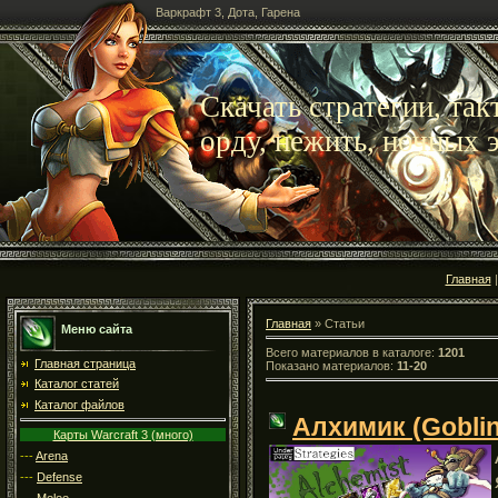
Варкрафт 3, Дота, Гарена
Скачать стратегии, так
орду, нежить, ночных 
Главная
Главная
» Статьи
Меню сайта
Всего материалов в каталоге:
1201
Главная страница
Показано материалов:
11-20
Каталог статей
Каталог файлов
Алхимик (Goblin
Карты Warcraft 3 (много)
---
Arena
---
Defense
---
Melee