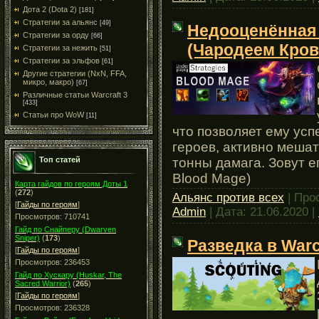
Дота 2 (Dota 2)
[181]
Стратегии за альянс
[49]
Недооценённая 
Стратегии за орду
[66]
(Чародеем Кров
Стратегии за нежить
[51]
Стратегии за эльфов
[61]
Другие стратегии (NxN, FFA,
микро, макро)
[67]
Различные статьи Warcraft 3
[433]
Статьи про WoW
[11]
что позволяет ему ус
героев, активно меша
Топ статей
тонны дамага. Зовут е
Blood Mage)
Карта гайдов по героям Доты 1
(
272
)
Альянс против всех
| Про
[
Гайды по героям
]
Admin
| Дата:
21.06.2020
|
Просмотров: 710741
Гайд по Снайперу (Dwarven
Sniper)
(
173
)
Разведка в Warc
[
Гайды по героям
]
Просмотров: 236453
Гайд по Хускару (Huskar, The
Sacred Warrior)
(
265
)
[
Гайды по героям
]
Просмотров: 236328