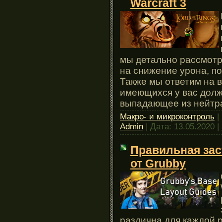
Warcraft 3
мы детально рассмотр
на снижение урона, п
Также мы ответим на в
имеющихся у вас долж
выпадающее из нейтр
Макро- и микроконтроль
|
Admin
| Дата:
13.05.2020
|
Правильная заст
от Grubby
различна для каждой 