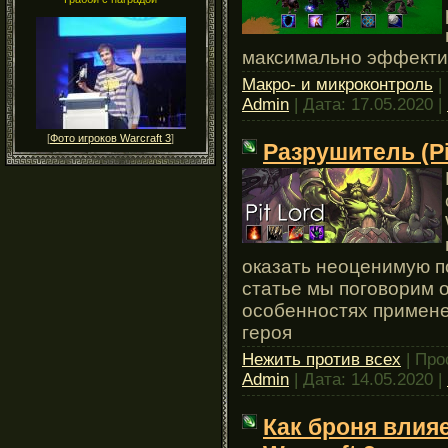
максимально эффекти
Макро- и микроконтроль
|
Admin
| Дата:
17.05.2020
|
[
Фото игроков Warcraft 3
]
Разрушитель (Pit
оказать неоценимую п
статье мы поговорим о
особенностях примене
героя
Нежить против всех
| Про
Admin
| Дата:
14.05.2020
|
Как броня влияе