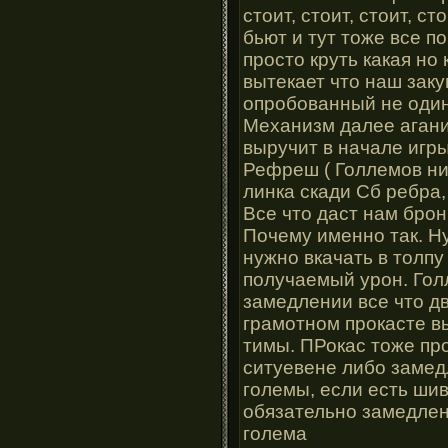
стоит, стоит, стоит, ст
бьют и тут тоже все п
просто круть какая но
вытекает что наш заку
опробованный не один
Механизм далее аган
выручит в начале игр
Рефреш ( Голлемов ни
линка скади Сб ребра
Все что даст нам брон
Почему именно так. Н
нужно вкачать в толпу
получаемый урон. Гол
замедлении все что дв
грамотном прокасте вы
тимы. ПРокас тоже про
ситуевене либо замед
големы, если есть шив
обязательно замедлен
голема