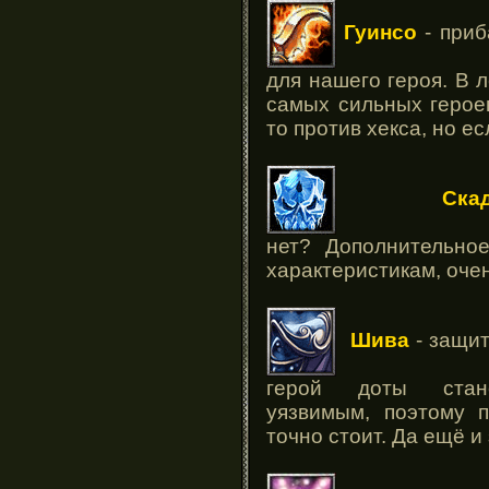
Гуинсо
- приб
для нашего героя. В л
самых сильных героев
то против хекса, но е
Ск
нет? Дополнительно
характеристикам, оче
Шива
- защи
герой доты стан
уязвимым, поэтому п
точно стоит. Да ещё и