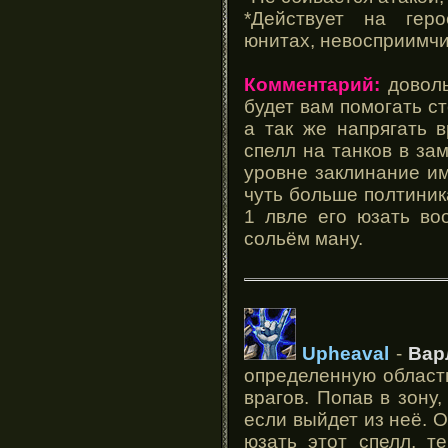
*Действует на гер
юнитах, невосприимчи
Комментарий:
доволь
будет вам помогать ст
а так же напрягать 
спелл на танков в зам
уровне заклинание и
чуть больше полтиника
1 лвле его юзать во
сольём ману.
Upheaval
-
Вар
определенную област
врагов. Попав в зону
если выйдет из неё. 
юзать этот спелл, т