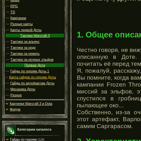
---
RPG
---
TD
---
Кампании
---
Разные карты
---
Карты первой Доты
1. Общее описа
Тактики Warcraft 3
---
Тактики за альянс
---
Тактики за орду
Честно говоря, не ви
---
Тактики за нежить
описанную в Доте.
---
Тактики за ночных эльфов
почитать её перед тем
Первая Дота
Я, пожалуй, расскажу,
---
Гайды по героям Доты 1
Вы помните, когда вам
--
Карта гайдов по героям Доты
кампании Frozen Thr
---
Гайды по артефактам Доты
---
Механика Доты
миссий за эльфов, э
---
Разное
спустился в гробни
Картинки Warcraft 3 и Dota
пылающее око...
Форум
Собственно, из-за о
этот артефакт, Варло
самим Саргарасом.
Категории каталога
Гайды по героям
[128]