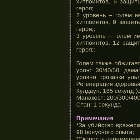
хитпоинтов, 6 защит
героя;
2 уровень – голем им
хитпоинтов, 9 защит
героя;;
3 уровень – голем им
хитпоинтов, 12 защи
героя;;
Голем также обжигает
урон: 30/40/50 дама
уровня прокачки ульт
Регенерация здоровья
Кулдаун: 165 секунд (oh
Манакост: 200/300/40
Стан: 1 секунда
Примечания
*За убийство вражес
98 бонусного опыта;
*Скорость перемещени