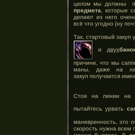
целом мы должны по
предмета
, которые с
делают из него очен
всё что угодно (ну почт
Так, стартовый закуп 
и
двух
бано
причине, что мы сапп
маны, даже на на
закуп получается имен
Стоя на линии на 
пытайтесь урвать
са
маневренность, это о
скорость нужна всем