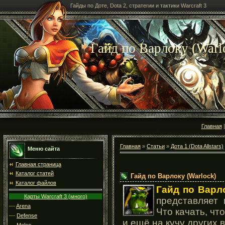
Гайды по Доте, Dota 2, стратегии и тактики Warcraft 3
Гайд по Варлоку (Warl
Главная
Главная
»
Статьи
»
Дота 1 (Dota Allstars)
Меню сайта
Главная страница
Каталог статей
Гайд по Варлоку (Warlock)
Каталог файлов
Гайд по Варл
Карты Warcraft 3 (много)
представляет
---
Arena
Что качать, чт
---
Defense
и ещё на кучу других 
---
Melee