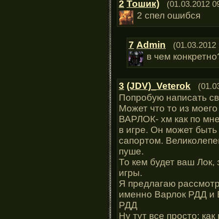
2
Тошик)
(01.03.2012 0
2 спел ошибся
7
Admin
(01.03.2012 
в чем конкретно
3
(JDV)_Veterok
(01.0
Попробую написать св
Может что то из моего 
ВАРЛОК- хм как по мн
в игре. Он может быт
сапортом. Великолепе
пуше.
То кем будет ваш Лок,
игры.
Я предлагаю рассмотр
именно Варлок РДД и
РДД
Ну тут все просто: как