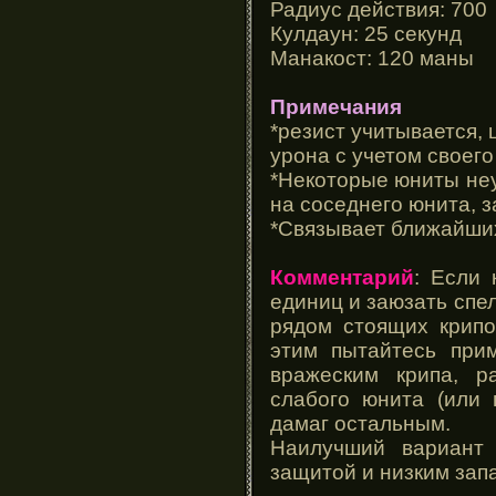
Радиус действия: 700
Кулдаун: 25 секунд
Манакост: 120 маны
Примечания
*резист учитывается,
урона с учетом своего
*Некоторые юниты неу
на соседнего юнита, з
*Связывает ближайших
Комментарий
: Если 
единиц и заюзать спел
рядом стоящих крипо
этим пытайтесь при
вражеским крипа, р
слабого юнита (или 
дамаг остальным.
Наилучший вариант 
защитой и низким запа