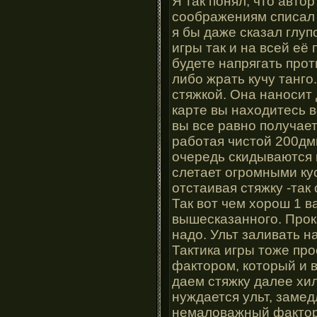
Я так понял, что автор
соображениям списал с
я бы даже сказал глуп
игры так и на всей её
будете напрягать прот
либо жрать кучу танго
стяжкой. Она наносит 
карте вы находитесь в
вы все равно получае
работая чистой 200дмг
очередь скидываются 
слетает огромными кус
отстаивая стяжку -так 
Так вот чем хорош 1 в
вышесказанного. Прок
надо. Ульт заливать на
Тактика игры тоже про
фактором, который и в
даем стяжку далее хил
нуждается ульт, замед
немаловажный фактор.