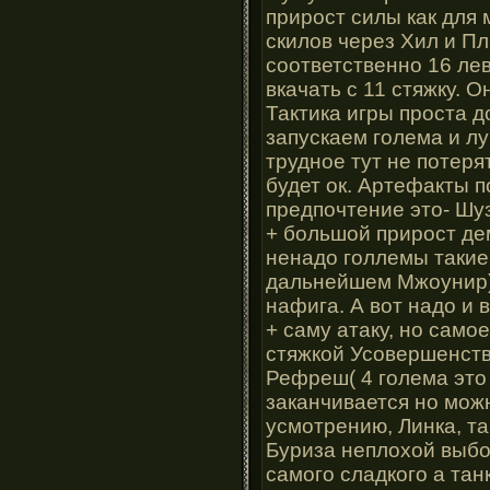
прирост силы как для 
скилов через Хил и Пл
соответственно 16 ле
вкачать с 11 стяжку. 
Тактика игры проста д
запускаем голема и л
трудное тут не потеря
будет ок. Артефакты 
предпочтение это- Шу
+ большой прирост дем
ненадо голлемы такие
дальнейшем Мжоунир)-
нафига. А вот надо и 
+ саму атаку, но само
стяжкой Усовершенст
Рефреш( 4 голема это
заканчивается но можн
усмотрению, Линка, та
Буриза неплохой выбор
самого сладкого а тан