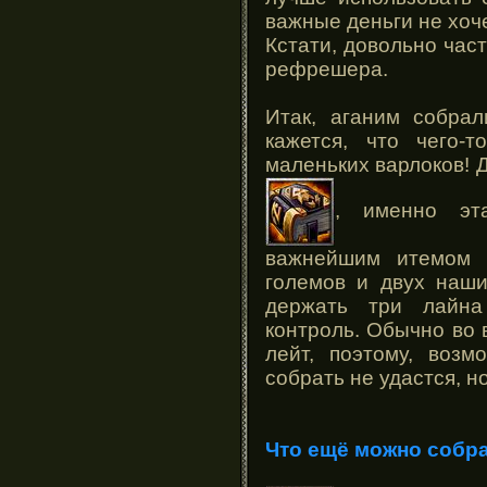
важные деньги не хоч
Кстати, довольно час
рефрешера.
Итак, аганим собра
кажется, что чего-
маленьких варлоков! Д
, именно эт
важнейшим итемом д
големов и двух наш
держать три лайн
контроль. Обычно во 
лейт, поэтому, воз
собрать не удастся, но
Что ещё можно собра