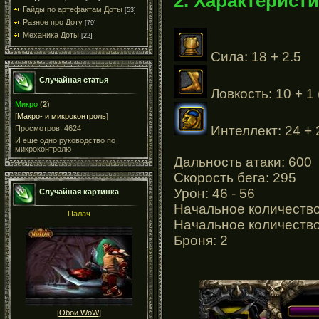
2. Характеристи
Гайды по артефактам Доты
[53]
Разное про Доту
[79]
Механика Доты
[22]
Сила: 18 + 2.5
Случайная статья
Ловкость: 10 + 1 
Микро
(
2
)
[
Макро- и микроконтроль
]
Интеллект: 24 + 
Просмотров: 4624
И еще одно руководство по
микроконтролю
Дальность атаки: 600
Cкорость бега: 295
Урон: 46 - 56
Случайная картинка
Начальное количество
Палач
Начальное количество
Броня: 2
[
Обои WoW
]