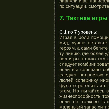
ливнули и вы написал
по ситуации, смотрите
7. Тактика игры
С
1
по
7
уровень:
Играя в роли помощн
мид, лучше оставьте
героям, а сами бегит
ту линию, где более у
пол игры только там 
следует комбинироват
если вы серьёзно со
следует полностью с
люлей сопернику ино
фула отрегенить хп.
этом. Но пытайтесь в
жизнеспособность то
если он толково та
маленький запас хитп