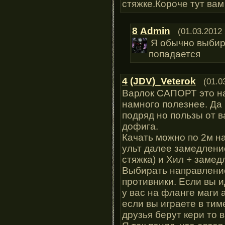
стяжке.Короче тут ва
8
Admin
(01.03.2012 
Я обычно выбир
попадается
4
(JDV)_Veterok
(01.0
Варлок САПОРТ это на
намного полезнее. Да 
подряд но пользы от в
дофига.
Качать можно по 2м н
ульт далее замедлени
стяжка) и Хил + замед
Выбирать направление
противники. Если вы и
у вас на фланге маги 
если вы играете в тим
друзья берут кери то 