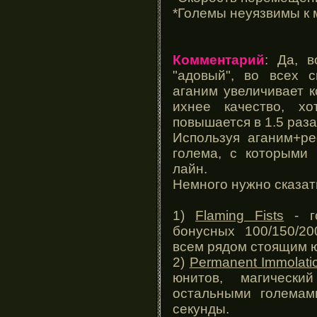
*Големы неуязвимы к 
Комментарий
: Да, в
"адовый", во всех 
аганим увеличивает 
ихнее качество, х
повышается в 1.5 раза
Используя аганим+р
голема, с которыми
лайн.
Немного нужно сказать
1)
Flaming Fists
- г
бонусных 100/150/20
всем рядом стоящим 
2)
Permanent Immolati
юнитов, магическ
остальными големам
секунды.