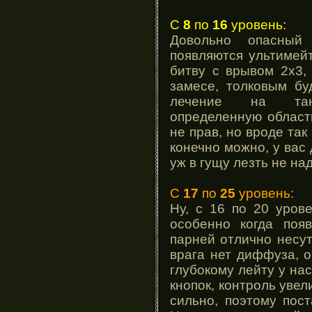
С
8
по
16
уровень:
Довольно опасный
появляются ультимейт
битву с врывом 2х3,
замесе, толковым буд
лечение на та
определенную област
не прав, но вроде та
конечно можно, у вас
уж в гущу лезть не над
С
17
по
25
уровень:
Ну, с 16 по 20 уров
особенно когда появ
парней отлично несу
врага нет диффуза, о
глубокому лейту у на
кнопок, контроль увел
сильно, поэтому пос