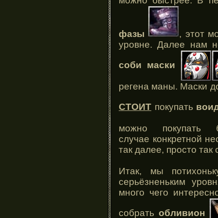
можно быстрее. В пе
фазы
, этот м
уровне. Далее нам н
соби маски
регена маны. Маски д
СТОИТ
покупать
воид
можно покупать
случае конкретной не
так далее, просто так 
Итак, мы потихоньк
серьёзненьким уров
много чего интересн
собрать
обливион