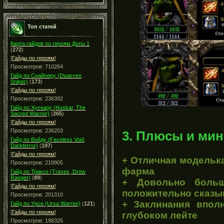
Топ статей
Карта гайдов по героям Доты 1
(
272
)
[
Гайды по героям
]
Просмотров: 710264
Гайд по Снайперу (Dwarven
Sniper)
(
173
)
[
Гайды по героям
]
Просмотров: 236392
Гайд по Хускару (Huskar, The
Sacred Warrior)
(
265
)
[
Гайды по героям
]
Просмотров: 236203
3. Плюсы и мин
Гайд по Войду (Faceless Void,
Darkterror)
(
197
)
[
Гайды по героям
]
+ Отличная моделька
Просмотров: 219905
фарма
Гайд по Траксе (Traxex, Drow
Ranger)
(
89
)
+ Довольно больш
[
Гайды по героям
]
положительно сказы
Просмотров: 201310
+ Заклинания впол
Гайд по Урсе (Ursa Warrior)
(
121
)
[
Гайды по героям
]
глубоком лейте
Просмотров: 198325