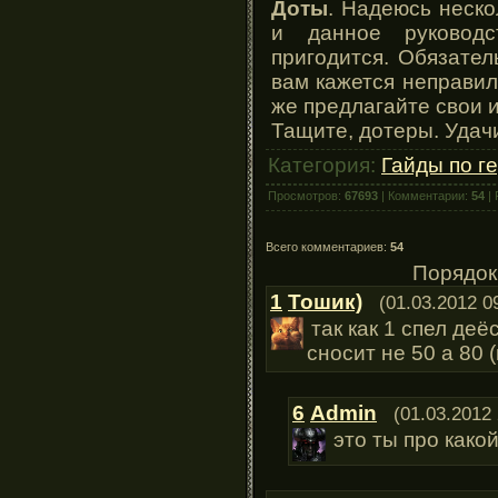
Доты
. Надеюсь неско
и данное руководст
пригодится. Обязател
вам кажется неправил
же предлагайте свои 
Тащите, дотеры. Удач
Категория:
Гайды по г
Просмотров:
67693
| Комментарии:
54
| 
Всего комментариев:
54
Порядок
1
Тошик)
(01.03.2012 0
так как 1 спел деё
сносит не 50 а 80 
6
Admin
(01.03.2012 
это ты про какой