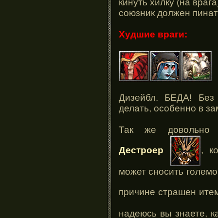
кинуть хилку (на враг
союзник должен пинать
Худшие враги:
Дизейбл. БЕДА! Без
делать, особенно в за
Так же довольно 
Дестроер
, к
может сносить големо
причине страшен ите
надеюсь вы знаете, к