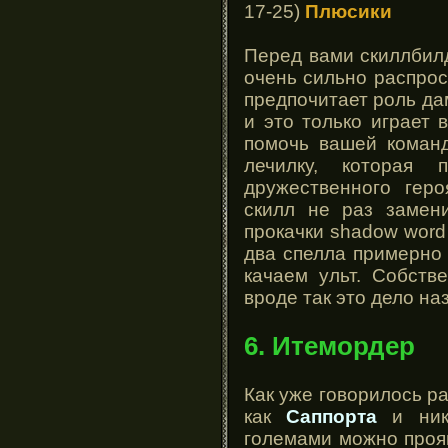
17-25)
Плюсики
Перед вами скиллбилд
очень сильно распро
предпочитает роль дам
и это только играет 
помочь вашей коман
лечилку, которая
дружественного геро
скилл не раз замен
прокачки shadow wor
два спелла примерно
качаем ульт. Собств
вроде так это дело на
6. Итемордер
Как уже говорилось 
как
Саппорта
и ника
големами можно прояв