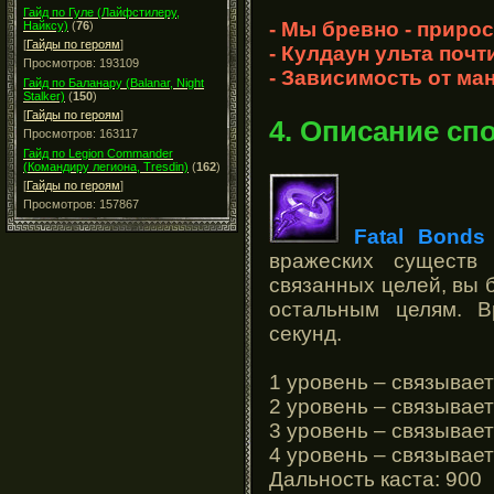
Гайд по Гуле (Лайфстилеру,
- Мы бревно - приро
Найксу)
(
76
)
[
Гайды по героям
]
- Кулдаун ульта почт
Просмотров: 193109
- Зависимость от ма
Гайд по Баланару (Balanar, Night
Stalker)
(
150
)
[
Гайды по героям
]
4. Описание сп
Просмотров: 163117
Гайд по Legion Commander
(Командиру легиона, Tresdin)
(
162
)
[
Гайды по героям
]
Просмотров: 157867
Fatal Bonds
вражеских существ
связанных целей, вы 
остальным целям. В
секунд.
1 уровень – связывает
2 уровень – связывает
3 уровень – связывает
4 уровень – связывает
Дальность каста: 900