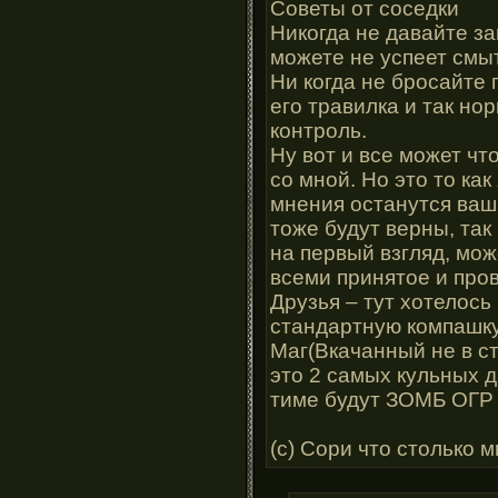
Советы от соседки
Никогда не давайте за
можете не успеет смы
Ни когда не бросайте 
его травилка и так нор
контроль.
Ну вот и все может чт
со мной. Но это то ка
мнения останутся ваш
тоже будут верны, та
на первый взгляд, мож
всеми принятое и про
Друзья – тут хотелось
стандартную компашку
Маг(Вкачанный не в ст
это 2 самых кульных д
тиме будут ЗОМБ ОГР И
(с) Сори что столько м