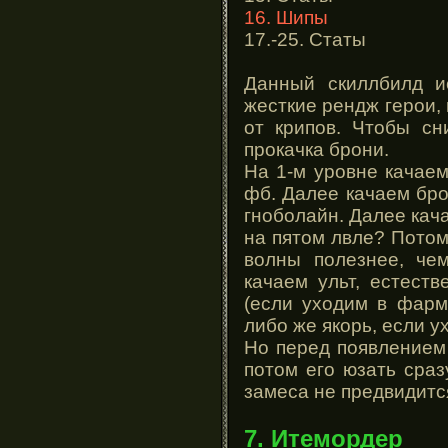
16. Шипы
17.-25. Статы
Данный скиллбилд и
жесткие рендж герои, 
от крипов. Чтобы сн
прокачка брони.
На 1-м уровне качаем
фб. Далее качаем брон
гноболайн. Далее кач
на пятом лвле? Потом
волны полезнее, чем
качаем ульт, естест
(если уходим в фарм 
либо же якорь, если ух
Но перед появлением 
потом его юзать сра
замеса не предвидится
7. Итемордер