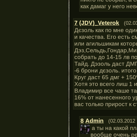
как дамаг у него нев
7
(JDV)_Veterok
(02.0
Дєзоль как по мне од
и качества. Его есть 
или агильшикам котор
Дэз,Сельдь,Гондар,Ми
собрать до 14-15 лв п
Тайд. Дэзоль даст ДМГ
-6 брони дєзоль. итого
Круг даст 65 дмг + 15
Хотя это всего лиш 1 
Владимир все чаше та
16% от нанесенного ур
вас только прирост к с
8
Admin
(02.03.2012 
а ты на какой п
вообще очень ре