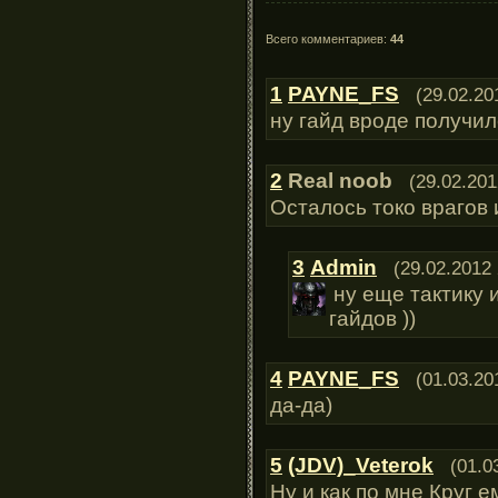
Всего комментариев:
44
1
PAYNE_FS
(29.02.20
ну гайд вроде получил
2
Real noob
(29.02.201
Осталось токо врагов 
3
Admin
(29.02.2012 
ну еще тактику 
гайдов ))
4
PAYNE_FS
(01.03.20
да-да)
5
(JDV)_Veterok
(01.0
Ну и как по мне Круг 