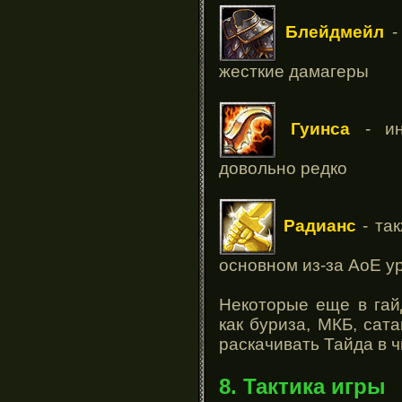
Блейдмейл
-
жесткие дамагеры
Гуинса
- ин
довольно редко
Радианс
- так
основном из-за АоЕ у
Некоторые еще в гай
как буриза, МКБ, сата
раскачивать Тайда в ч
8. Тактика игры