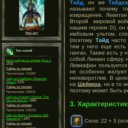
Тайд
, он же
Тайдха
называют почему 
извращение, Левитан
Второй мировой войн
нашим героем :D), он
имбовым ультом, спо
[
Фан арт
]
(поэтому
Тайд
часто 
тем у него еще есть
Топ статей
гангах. Также есть у
собой Линкин сферу, н
Карта гайдов по героям Доты 1
(
272
)
Левиафан пользуется 
[
Гайды по героям
]
не особенно жалуют
Просмотров: 710387
неповоротлив. В цело
Гайд по Снайперу (Dwarven
Sniper)
(
173
)
на
Шейкера
, но в то 
[
Гайды по героям
]
поэтому может быть р
Просмотров: 236411
Гайд по Хускару (Huskar, The
Sacred Warrior)
(
265
)
3. Характеристик
[
Гайды по героям
]
Просмотров: 236223
Гайд по Войду (Faceless Void,
Darkterror)
(
197
)
Сила: 22 + 3 (ос
[
Гайды по героям
]