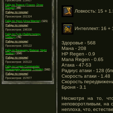
Просмотров: 219927
Гайд по Траксе (Traxex, Drow
Ranger)
(
89
)
Ловкость: 15 + 1.
[
Гайды по героям
]
Просмотров: 201324
Гайд по Урсе (Ursa Warrior)
(
121
)
[
Гайды по героям
]
Интеллект: 16 + 
Просмотров: 198338
Гайд по Гуле (Лайфстилеру,
Найксу)
(
76
)
[
Гайды по героям
]
Здоровье - 568
Просмотров: 193122
Мана - 208
Гайд по Баланару (Balanar, Night
HP Regen - 0.9
Stalker)
(
150
)
[
Гайды по героям
]
Mana Regen - 0.65
Просмотров: 163122
Атака - 47-53
Гайд по Legion Commander
Радиус атаки - 128 (б
(Командиру легиона, Tresdin)
(
162
)
[
Гайды по героям
]
Скорость атаки - 1.48
Просмотров: 157877
Скорость передвижени
Броня - 3.1
Несмотря на то, ч
неповоротливым, на 
неплоха, что, естеств