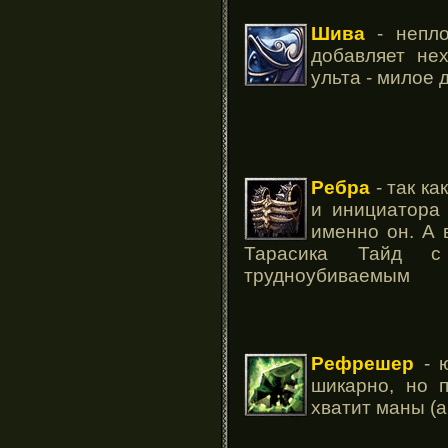
Шива
- непло
добавляет не
ульта - милое 
Ребра
- так ка
и инициатора 
именно он. А 
Тарасика Тайд с
трудноубиваемым
Рефрешер
- ю
шикарно, но 
хватит маны (