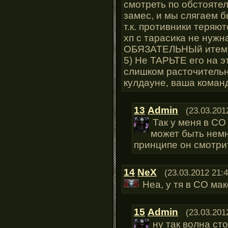
смотреть по обстояте
замес, и мы слягаем б
т.к. противники теряют
хп с тарасика не нужна
ОБЯЗАТЕЛЬНЫй итем 
5) Не ТАРЬТЕ его на э
слишком расточительно
кулдауне, ваша коман
13
Admin
(23.03.201
Так у меня в СО
может быть немн
принципе он смотри
14
NeX
(23.03.2012 21:4
Неа, у тя в СО мак
15
Admin
(23.03.201
ну так волна ст