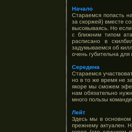
Начало
Стараемся попасть на
за скоржей) вместе со
высовываясь. Но если
с ближним типом ата
расписано в скилби
задумываемся об килле
очень губительна для 
Середина
Стараемся участвоват
но в то же время не 
якоре мы сможем эфек
нам обязательно нужн
много пользы команде
Лейт
Здесь мы в основном 
прежнему актуален. Н
героя (это слишком р