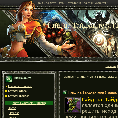
Гайды по Доте, Dota 2, стратегии и тактики Warcraft 3
Гайд на Тайдхантера (Т
Главная
Главная
»
Статьи
»
Дота 1 (Dota Allstars)
Меню сайта
Главная страница
Каталог статей
Гайд на Тайдхантера (Тайда,
Каталог файлов
Гайд
на
Тайд
Карты Warcraft 3 (много)
является одним
---
Arena
решить исход 
---
Defense
нему повнимательне
---
Melee