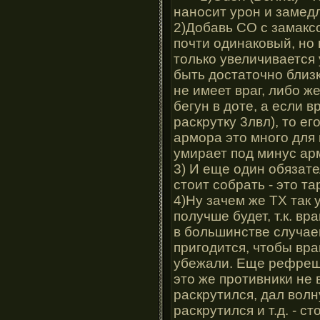
наносит урон и замед
2)Добавь СО с замаксо
почти одинаковый, но 
только увеличивается 
быть достаточно близк
не имеет враг, либо 
бегун в доте, а если в
раскрутку 3лвл), то е
армора это много для 
умирает под минус ар
3) И еще один обязат
стоит собрать - это та
4)Ну зачем же ТХ так
получше будет, т.к. вр
в большинстве случаев
пригодится, чтобы вра
убежали. Еще рефрешер
это же противники не в
раскрутился, дал волн
раскрутился и т.д. - с