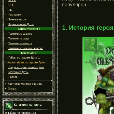
популярен.
---
RPG
---
TD
---
Кампании
---
Разные карты
---
Карты первой Доты
1. История героя
Тактики Warcraft 3
---
Тактики за альянс
---
Тактики за орду
---
Тактики за нежить
---
Тактики за ночных эльфов
Первая Дота
---
Гайды по героям Доты 1
--
Карта гайдов по героям Доты
---
Гайды по артефактам Доты
---
Механика Доты
---
Разное
Картинки Warcraft 3 и Dota
Форум
Категории каталога
Гайды по героям
[128]