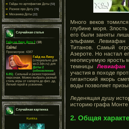
Гайды по артефактам Доты
[53]
Разное про Доту
[79]
Механика Доты
[22]
Много веков томилс
глубине моря. Злость
Случайная статья
его были заняты лишь
эльфами. Левиафан 
Гайд на Лину Дота 2
(
18
)
Титанов. Самый огр
[
Гайды
]
Просмотров: 4387
Азероте. Но настал е
Гайд на Лину
неописуемую ярость м
(специально для
wc3.3dn.ru) для
темницы
Левиафан
и
Доты 2
(обновление
участия в походе про
6.85)
. Сильный и разносторонний
персонаж. Можно выбрать разный
гигантский якорь сме
стиль игры от сапорта до физ. дд.
воды позволяет призы
Легкий герой в усвоении.
Леденящая душу истор
историю графа Монте
Случайная картинка
2. Общая характ
Kunkka