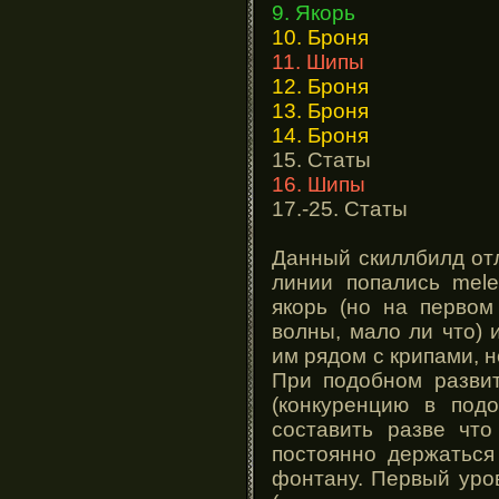
9. Якорь
10. Броня
11. Шипы
12. Броня
13. Броня
14. Броня
15. Статы
16. Шипы
17.-25. Статы
Данный скиллбилд отл
линии попались mele
якорь (но на первом
волны, мало ли что) 
им рядом с крипами, н
При подобном разви
(конкуренцию в под
составить разве чт
постоянно держаться
фонтану. Первый уров