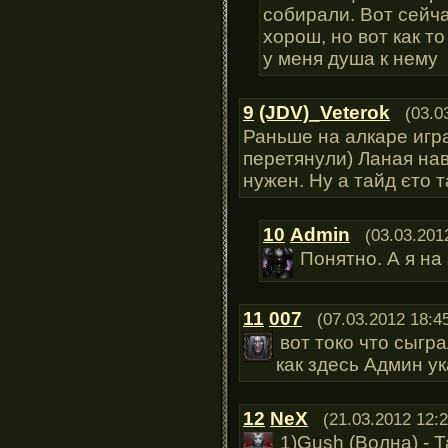
собирали. Вот сейча
хорош, но вот как т
у меня душа к нему
9
(JDV)_Veterok
(03.0
Раньше на алкаре игр
перетянули) Ланая на
нужен. Ну а тайд єто т
10
Admin
(03.03.201
Понятно. А я на 
11
007
(07.03.2012 18:4
вот токо что сыгр
как здесь Админ ук
12
NeX
(21.03.2012 12:2
1)Gush (Волна) -