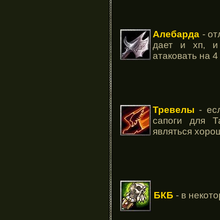
Алебарда
- от
дает и хп, и
атаковать на 4
Тревелы
- есл
сапоги для Т
являться хор
БКБ
- в некот