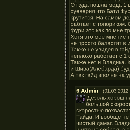
Откуда пошла мода 1 ш
суеверия что Батл Фур
крутится. На самом де
рабтает с топориком. 
фури это как по мне тр
Хотя это мое мнение т
не просто баластят в 
Также не увидел в гай
неплохо работает с 1 
Также нет и Владика. 
и Шива(Алебарда) буд
А так гайд вполне на 
6
Admin
(01.03.2012 
Дезоль хорош на
большой скорость
скоростью похвастат
Тайда. И вообще не
чистый дамаг. Влади
никто не собрал, а 