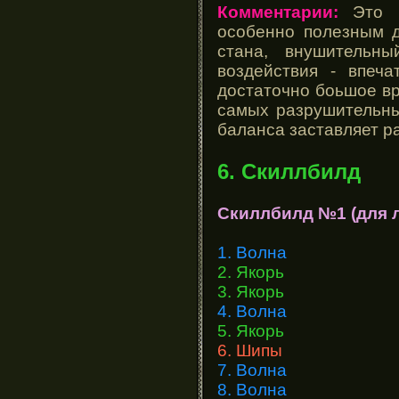
Комментарии:
Это к
особенно полезным д
стана, внушитель
воздействия - впеча
достаточно боьшое вр
самых разрушительны
баланса заставляет ра
6. Скиллбилд
Скиллбилд №1 (для л
1. Волна
2. Якорь
3. Якорь
4. Волна
5. Якорь
6. Шипы
7. Волна
8. Волна