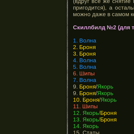
(вдруг все же снятие
пригодится), а остал
можно даже в самом к
Скиллбилд №2 (для т
1. Волна
2. Броня
3. Броня
4. Волна
5. Волна
6. Шипы
7. Волна
9.
Броня
/
Якорь
9.
Броня
/
Якорь
10. Броня
/
Якорь
11. Шипы
12. Якорь/
Броня
13. Якорь
/
Броня
14. Якорь
15. Статы