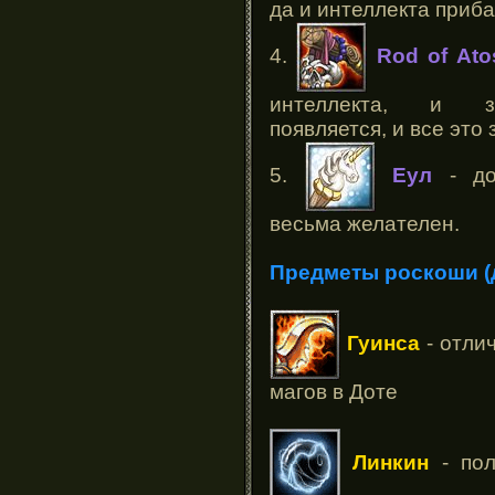
да и интеллекта приба
4.
Rod of Ato
интеллекта, и за
появляется, и все это
5.
Еул
- до
весьма желателен.
Предметы роскоши (д
Гуинса
- отли
магов в Доте
Линкин
- пол