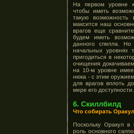
На первом уровне к
чтобы иметь возможн
такую возможность 
максится наш основн
врагов еще сравните
будем иметь возмож
данного спелла. Но
начальных уровнях т
пригодиться в некото
очищения докачиваем
на 10-м уровне имее
нюка - с этим оружие
для врагов вплоть д
мере его доступности.
6. Скиллбилд
Что собирать Ораку
Поскольку Оракул в 
роль основного саппо