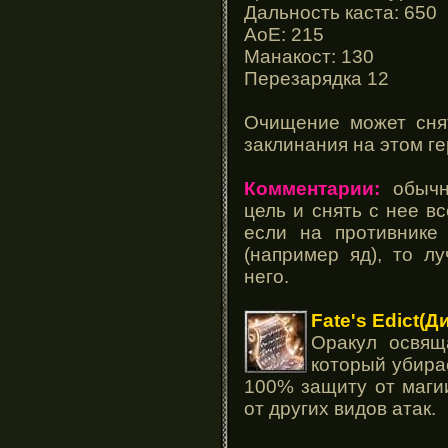
Дальность каста: 650
АоЕ: 215
Манакост: 130
Перезарядка 12
Очищение может сня
заклинания на этом ге
Комментарии:
обычно
цель и снять с нее 
если на противнике
(например яд), то л
него.
Fate's Edict
(Д
Оракул освящ
который убира
100% защиту от маги
от других видов атак.