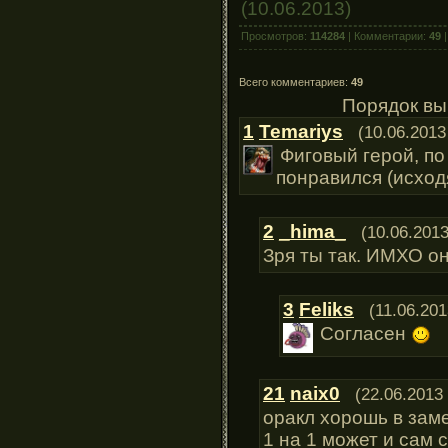
(10.06.2013)
Просмотров:
114284
| Комментарии:
49
|
Всего комментариев:
49
Порядок вы
1
Temariys
(10.06.2013
Фиговый герой, по
понравился (исходя
2
_hima_
(10.06.2013
Зря ты так. ИМХО о
3
Feliks
(11.06.201
Согласен
21
naix0
(22.06.2013
оракл хорошь в заме
1 на 1 может и сам 