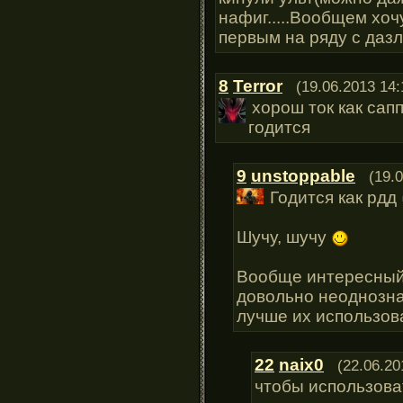
нафиг.....Вообщем хоч
первым на ряду с даз
8
Terror
(19.06.2013 14:
хорош ток как сапп
годится
9
unstoppable
(19.
Годится как рдд
Шучу, шучу
Вообще интересный г
довольно неоднозна
лучше их использо
22
naix0
(22.06.20
чтобы использова