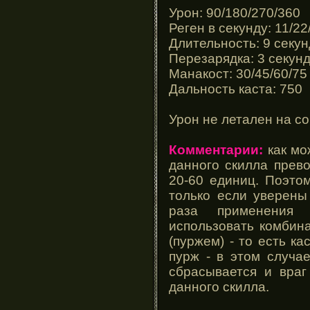
Урон: 90/180/270/360
Реген в секунду: 11/22
Длительность: 9 секун
Перезарядка: 3 секун
Манакост: 30/45/60/75
Дальность каста: 750
Урон не летален на с
Комментарии:
как мо
данного скилла прев
20-60 единиц. Поэто
только если уверены
раза применения
использовать комбин
(пуржем) - то есть к
пурж - в этом случа
сбрасывается и враг
данного скилла.