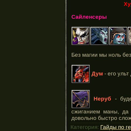
Ху
Сайленсеры
Без магии мы ноль бе
Дум
- его ульт
Неруб
- буде
сжиганием маны, да
довольно быстро сло
Категория:
Гайды по г