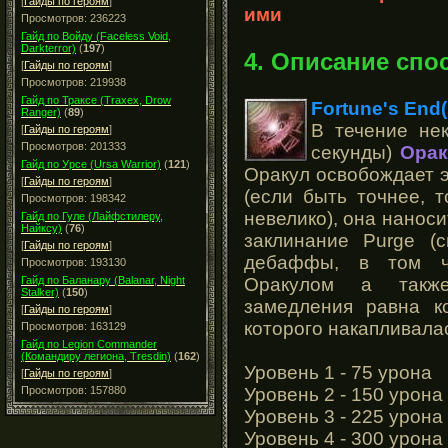
[
Гайды по героям
]
ими
Просмотров: 236223
Гайд по Войду (Faceless Void,
Darkterror)
(
197
)
4. Описание спо
[
Гайды по героям
]
Просмотров: 219938
Гайд по Траксе (Traxex, Drow
Fortune's End
Ranger)
(
89
)
В течение не
[
Гайды по героям
]
Просмотров: 201333
секунды)
Ора
Гайд по Урсе (Ursa Warrior)
(
121
)
Оракул освобождает э
[
Гайды по героям
]
(если быть точнее, 
Просмотров: 198342
невелико), она наноси
Гайд по Гуле (Лайфстилеру,
Найксу)
(
76
)
заклинание Purge 
[
Гайды по героям
]
дебаффы, в том ч
Просмотров: 193130
Оракулом а также 
Гайд по Баланару (Balanar, Night
Stalker)
(
150
)
замедления равна к
[
Гайды по героям
]
которого накапливалас
Просмотров: 163129
Гайд по Legion Commander
(Командиру легиона, Tresdin)
(
162
)
Уровень 1 - 75 урона
[
Гайды по героям
]
Уровень 2 - 150 урона
Просмотров: 157880
Уровень 3 - 225 урона
Уровень 4 - 300 урона