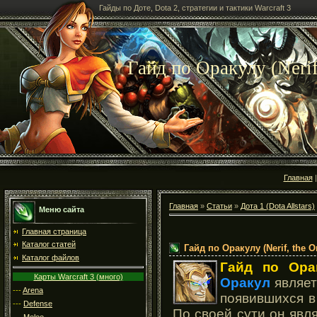
Гайды по Доте, Dota 2, стратегии и тактики Warcraft 3
Гайд по Оракулу (Nerif,
Главная
Главная
»
Статьи
»
Дота 1 (Dota Allstars)
Меню сайта
Главная страница
Каталог статей
Гайд по Оракулу (Nerif, the O
Каталог файлов
Гайд по Ора
Карты Warcraft 3 (много)
Оракул
являет
---
Arena
появившихся в
---
Defense
По своей сути он яв
---
Melee