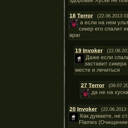
здоровье Хуски не пов
18
Terror
(22.06.2013 0
а если на нем уль
сикер его спалит и
враг
19
Invoker
(22.06.20
Даже если спали
заставит сикера 
месте и лечиться
27
Terror
(09.07.2
да не на хуск
20
Invoker
(22.06.2013 
Как думаете, не ст
Flames (Очищение