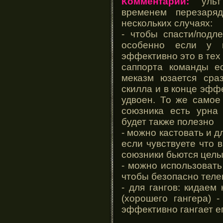
Комментарии:
ульт 
временем перезаряд
нескольких случаях:
- чтобы спасти/подл
особенно если у в
эффективно это в тех 
саппорта команды е
меказм юзается сра
скилла и в конце эфф
удвоен. То же самое
союзника есть урна
будет также полезно
- можно кастовать и 
если чувствуете что 
союзники бьются цел
- можно использовать
чтобы безопасно теле
- для гангов: кидаем
(хорошего гангера) 
эффективно гангает е