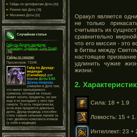
Гайды по артефактам Доты
[53]
Разное про Доту
[79]
Оракул является одни
Механика Доты
[22]
не только прикаса
считывать их сущност
Случайная статья
сравнительно мирной
что его миссия - это 
Гайд по Друиду-медведю
(Силабиру, Syllabear, Lone Druid)
в битвы между Светом 
(
70
)
настоящее призвание.
[
Гайды по героям
]
удлинить чужие жиз
Просмотров: 71546
Гайд по Друиду-
жизни.
медведю
(Силабиру)
для
версии
Доты 6.83
.
2. Характеристик
Друид-медведь
уникален в Доте тем,
что имеет призываемого
суммона, который не только
может носить предметы, но они
еще и не выпадают у него при
Сила: 18 + 1.9
смерти. То есть теоретически,
если игра продлится довольно
долго, Друид-медведь способен
стать самым сильным героем за
Ловкость: 15 + 1.
счет двойного комплекта итемов
(у себя и медведя)
Интеллект: 23 + 