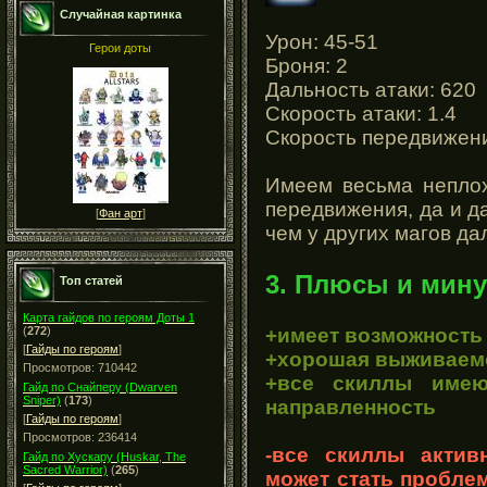
Случайная картинка
Урон: 45-51
Герои доты
Броня: 2
Дальность атаки: 620
Скорость атаки: 1.4
Скорость передвижени
Имеем весьма неплох
передвижения, да и д
[
Фан арт
]
чем у других магов да
3. Плюсы и мину
Топ статей
Карта гайдов по героям Доты 1
+имеет возможность
(
272
)
[
Гайды по героям
]
+хорошая выживаемо
Просмотров: 710442
+все скиллы имею
Гайд по Снайперу (Dwarven
Sniper)
(
173
)
направленность
[
Гайды по героям
]
Просмотров: 236414
-все скиллы актив
Гайд по Хускару (Huskar, The
Sacred Warrior)
(
265
)
может стать пробле