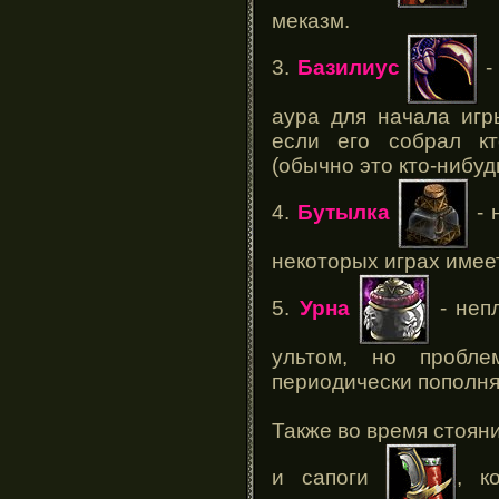
меказм.
3.
Базилиус
-
аура для начала игр
если его собрал кт
(обычно это кто-нибуд
4.
Бутылка
- 
некоторых играх имее
5.
Урна
- неп
ультом, но проб
периодически пополня
Также во время стояни
и сапоги
, к