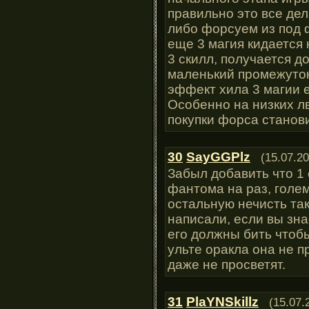
правильно это все дел
либо форсуем из под 
еще 3 магия кидается 
3 скилл, получается д
маленький промежуток
эффект хила 3 магии е
Особенно на низких л
покупки форса станови
30
SayGGPlz
(15.07.20
Забыл добавить что 1
фантома на раз, голем
остальную нечисть та
написали, если вы зна
его должны бить чтобы
ульте оракла она не пр
даже не просветят.
31
PlaYNSkillz
(15.07.