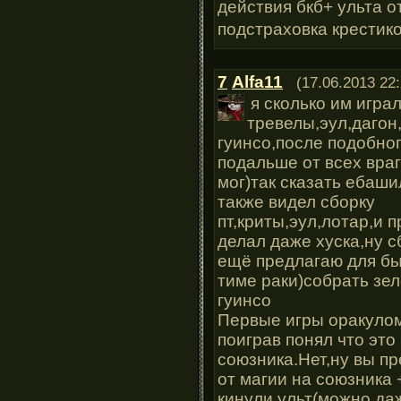
действия бкб+ ульта о
подстраховка крестик
7
Alfa11
(17.06.2013 22:
я сколько им игра
тревелы,эул,дагон
гуинсо,после подобног
подальше от всех враг
мог)так сказать ебаши
также видел сборку
пт,криты,эул,лотар,и 
делал даже хуска,ну с
ещё предлагаю для бы
тиме раки)собрать зе
гуинсо
Первые игры оракулом 
поиграв понял что это
союзника.Нет,ну вы пр
от магии на союзника 
кинули ульт(можно даж