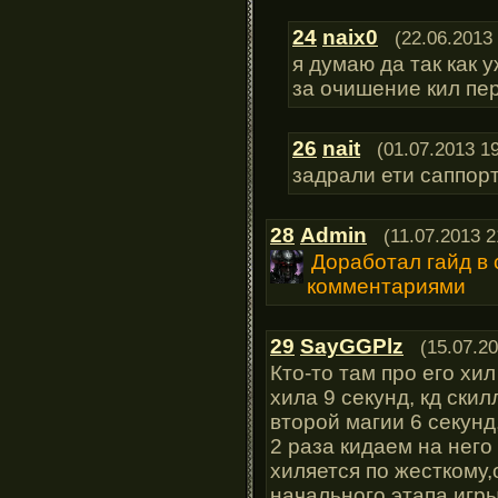
24
naix0
(22.06.2013
я думаю да так как у
за очишение кил пе
26
nait
(01.07.2013 19
задрали ети саппорт
28
Admin
(11.07.2013 2
Доработал гайд в
комментариями
29
SayGGPlz
(15.07.20
Кто-то там про его хил
хила 9 секунд, кд ски
второй магии 6 секунд
2 раза кидаем на него
хиляется по жесткому
начального этапа игры