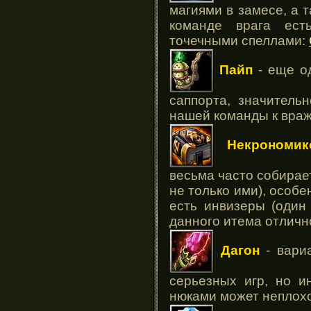
магиями в замесе, а 
команде врага ест
точечными спеллами:
Пайп
- еще о
саппорта, значитель
нашей команды к враж
Некрономик
весьма часто собирает
не только ими), особе
есть инвизеры (один
данного итема отлично
Дагон
- вари
серьезных игр, но и
нюками может неплох