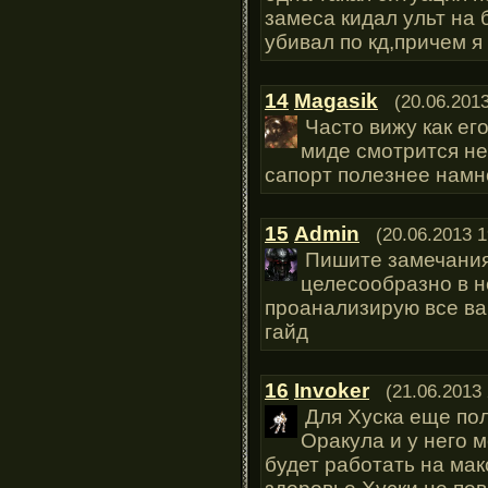
замеса кидал ульт на 
убивал по кд,причем я
14
Magasik
(20.06.2013
Часто вижу как его
миде смотрится неп
сапорт полезнее намн
15
Admin
(20.06.2013 1
Пишите замечания
целесообразно в н
проанализирую все в
гайд
16
Invoker
(21.06.2013 
Для Хуска еще поль
Оракула и у него м
будет работать на макс