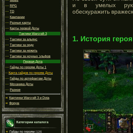
и в умелых рука
---
RPG
обескуражить вражес
---
TD
---
Кампании
---
Разные карты
---
Карты первой Доты
Тактики Warcraft 3
1. История героя
---
Тактики за альянс
---
Тактики за орду
---
Тактики за нежить
---
Тактики за ночных эльфов
Первая Дота
---
Гайды по героям Доты 1
--
Карта гайдов по героям Доты
---
Гайды по артефактам Доты
---
Механика Доты
---
Разное
Картинки Warcraft 3 и Dota
Форум
Категории каталога
Гайды по героям
[128]