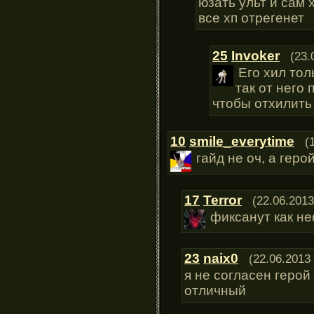
юзать ульт и сам 
все хп отрегенет
25
Invoker
(23.
Его хил тол
так от него 
чтобы отхилить
10
smile_everytime
(
гайд не оч, а гер
17
Terror
(22.06.2013
фиксанут как не
23
naix0
(22.06.2013
я не согласен герой
отличный