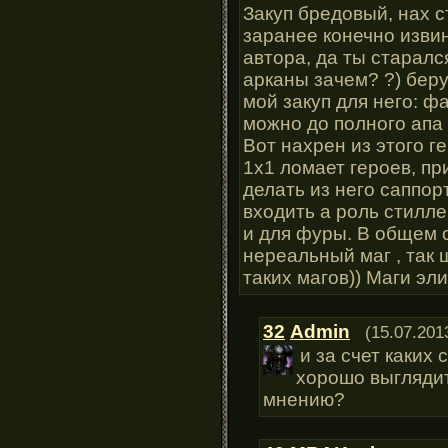
Закуп бредовый, нах 
заранее конечно извин
автора, да ты старалс
арканы зачем? ?) беру
мой закуп для него: фа
можно до полного апа 
Вот нахрен из этого г
1х1 ломает героев, пр
делать из него саппор
входить а роль стиллер
и для фуры. В общем о
нереальный маг , так
таких магов)) Маги эли
32
Admin
(15.07.201
и за счет каких
хорошо выглядит
мнению?