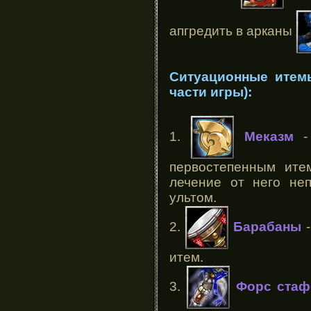
апгредить в арканы
Ситуационные итем
части игры):
1.
Меказм
- 
первостепенным ите
лечение от него не
ультом.
2.
Барабаны
-
итем.
3.
Форс ста