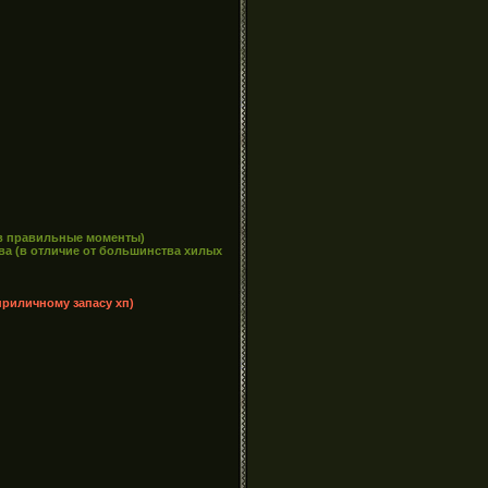
и в правильные моменты)
ва (в отличие от большинства хилых
приличному запасу хп)