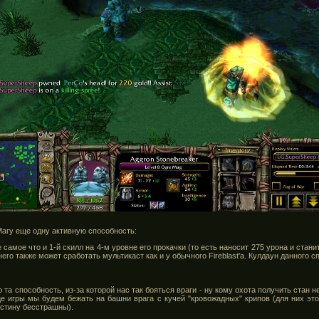
агу еще одну активную способность:
е самое что и 1-й скилл на 4-м уровне его прокачки (то есть наносит 275 урона и стани
него также может сработать мультикаст как и у обычного Fireblast'a. Кулдаун данного с
 та способность, из-за которой нас так бояться враги - ну кому охота получить стан 
це игры мы будем бежать на башни врага с кучей "кровожадных" крипов (для них это
истину бесстрашны).