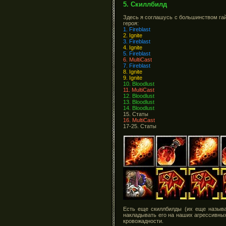
5. Скиллбилд
Здесь я соглашусь с большинством гай
героя:
1. Fireblast
2. Ignite
3. Fireblast
4. Ignite
5. Fireblast
6. MultiCast
7. Fireblast
8. Ignite
9. Ignite
10. Bloodlust
11. MultiCast
12. Bloodlust
13. Bloodlust
14. Bloodlust
15. Статы
16. MultiCast
17-25. Статы
Есть еще скиллбилды (их еще называю
накладывать его на наших агрессивны
кровожадности.