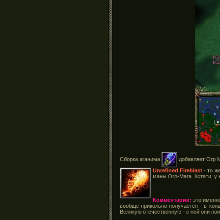
Сборка аганима
добавляет Огр М
Unrefined Fireblast
- то ж
маны Огр-Мага. Кстати, у 
Комментарии:
это именно
вообще прикольно получается - в кон
Великую отечественную - с ней они по