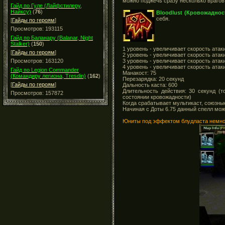
можно поджечь сразу несколько враго
Гайд по Гуле (Лайфстилеру,
Найксу)
(
76
)
Bloodlust (Кровожаднос
себя.
[
Гайды по героям
]
Просмотров: 193115
Гайд по Баланару (Balanar, Night
Stalker)
(
150
)
1 уровень - увеличивает скорость ата
[
Гайды по героям
]
2 уровень - увеличивает скорость ата
3 уровень - увеличивает скорость ата
Просмотров: 163120
4 уровень - увеличивает скорость ата
Гайд по Legion Commander
Манакост: 75
(Командиру легиона, Tresdin)
(
162
)
Перезарядка: 20 секунд
[
Гайды по героям
]
Дальность каста: 600
Длительность действия: 30 секунд (
Просмотров: 157872
состоянии кровожадности)
Когда срабатывает мультикаст, союзн
Начиная с Доты 6.75 данный спелл мож
Юниты под эффектом блудласта немног