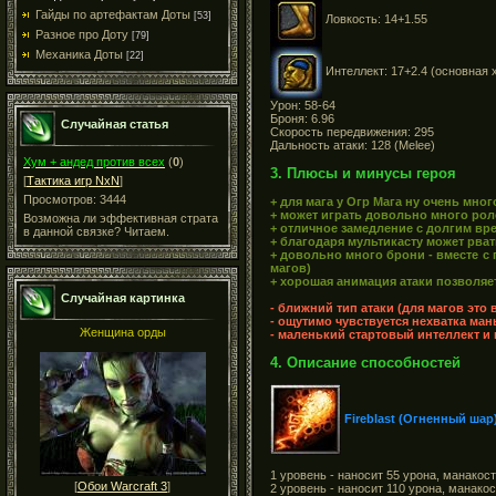
Гайды по артефактам Доты
[53]
Ловкость: 14+1.55
Разное про Доту
[79]
Механика Доты
[22]
Интеллект: 17+2.4 (основная 
Урон: 58-64
Броня: 6.96
Случайная статья
Скорость передвижения: 295
Дальность атаки: 128 (Melee)
Хум + андед против всех
(
0
)
3. Плюсы и минусы героя
[
Тактика игр NxN
]
Просмотров: 3444
+ для мага у Огр Мага ну очень мног
+ может играть довольно много роле
Возможна ли эффективная страта
+ отличное замедление с долгим вр
в данной связке? Читаем.
+ благодаря мультикасту может рва
+ довольно много брони - вместе с
магов)
+ хорошая анимация атаки позволяе
Случайная картинка
- ближний тип атаки (для магов это
- ощутимо чувствуется нехватка ман
Женщина орды
- маленький стартовый интеллект и 
4. Описание способностей
Fireblast (Огненный шар
1 уровень - наносит 55 урона, манакост
[
Обои Warcraft 3
]
2 уровень - наносит 110 урона, манакос