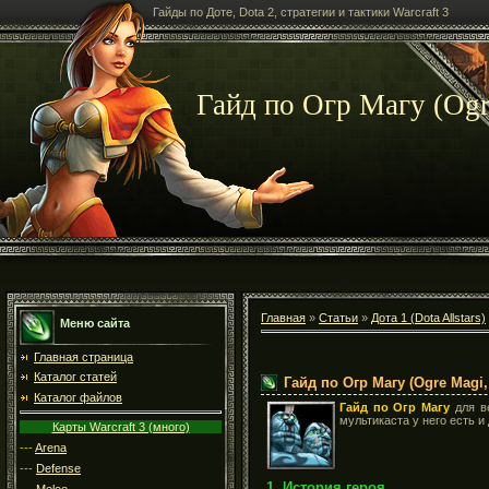
Гайды по Доте, Dota 2, стратегии и тактики Warcraft 3
Гайд по Огр Магу (Ogr
Главная
»
Статьи
»
Дота 1 (Dota Allstars)
Меню сайта
Главная страница
Каталог статей
Гайд по Огр Магу (Ogre Magi,
Каталог файлов
Гайд по Огр Магу
для в
мультикаста у него есть и
Карты Warcraft 3 (много)
---
Arena
---
Defense
1. История героя
---
Melee