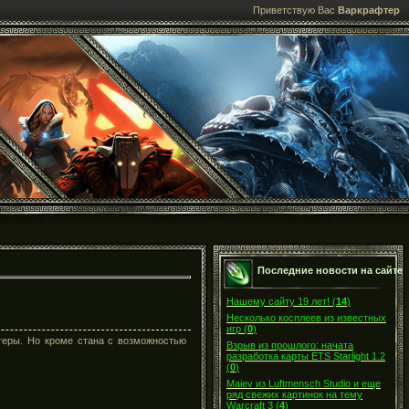
Приветствую Вас
Варкрафтер
Последние новости на сайте
Нашему сайту 19 лет!
(
14
)
Несколько косплеев из известных
игр
(
0
)
ттеры. Но кроме стана с возможностью
Взрыв из прошлого: начата
разработка карты ETS Starlight 1.2
(
0
)
Maiev из Luftmensch Studio и еще
ряд свежих картинок на тему
Warcraft 3
(
4
)