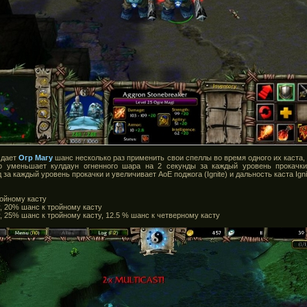
 дает
Огр Магу
шанс несколько раз применить свои спеллы во время одного их каста
но уменьшает кулдаун огненного шара на 2 секунды за каждый уровень прокачки
 за каждый уровень прокачки и увеличивает АоЕ поджога (Ignite) и дальность каста Ign
войному касту
у, 20% шанс к тройному касту
, 25% шанс к тройному касту, 12.5 % шанс к четверному касту