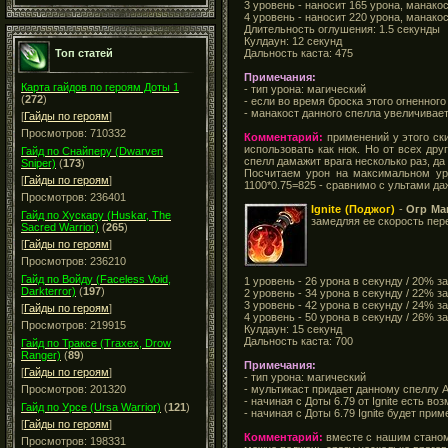
3 уровень - наносит 165 урона, манакос
4 уровень - наносит 220 урона, манакос
Длительность оглушения: 1.5 секунды
Кулдаун: 12 секунд
Дальность каста: 475
Топ статей
Примечания:
Карта гайдов по героям Доты 1
- тип урона: магический
(
272
)
- если во время броска этого огненног
- манакост данного спелла увеличивает
[
Гайды по героям
]
Просмотров: 710332
Комментарий:
применений у этого ски
использовать как нюк. Но от всех дру
Гайд по Снайперу (Dwarven
спелл дамажит врага несколько раз, да
Sniper)
(
173
)
Посчитаем урон на максимальном уро
[
Гайды по героям
]
1100*0.75=825 - сравнимо с ультами да
Просмотров: 236401
Ignite (Поджог)
-
Огр Ма
Гайд по Хускару (Huskar, The
замедляя ее скорость пе
Sacred Warrior)
(
265
)
[
Гайды по героям
]
Просмотров: 236210
Гайд по Войду (Faceless Void,
1 уровень - 26 урона в секунду / 20% з
Darkterror)
(
197
)
2 уровень - 34 урона в секунду / 22% з
3 уровень - 42 урона в секунду / 24% з
[
Гайды по героям
]
4 уровень - 50 урона в секунду / 26% з
Просмотров: 219915
Кулдаун: 15 секунд
Дальность каста: 700
Гайд по Траксе (Traxex, Drow
Ranger)
(
89
)
Примечания:
[
Гайды по героям
]
- тип урона: магический
- мультикаст придает данному спеллу А
Просмотров: 201320
- начиная с Доты 6.79 от Ignite есть в
Гайд по Урсе (Ursa Warrior)
(
121
)
- начиная с Доты 6.79 Ignite будет при
[
Гайды по героям
]
Комментарий:
вместе с нашим станом 
Просмотров: 198331