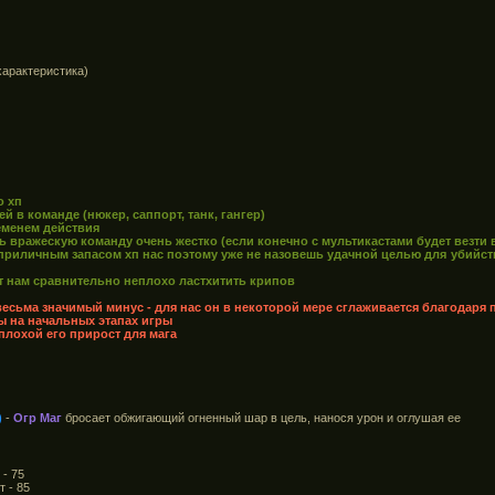
характеристика)
о хп
й в команде (нюкер, саппорт, танк, гангер)
еменем действия
ть вражескую команду очень жестко (если конечно с мультикастами будет везт
 приличным запасом хп нас поэтому уже не назовешь удачной целью для убийст
т нам сравнительно неплохо ластхитить крипов
 весьма значимый минус - для нас он в некоторой мере сглаживается благодаря 
ы на начальных этапах игры
плохой его прирост для мага
)
-
Огр Маг
бросает обжигающий огненный шар в цель, нанося урон и оглушая ее
 - 75
т - 85