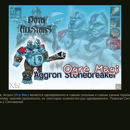
, Аггрон (
Огр Маг
) является одновременно и самым сильным и самым умным героем.
тному умению произносить их некоторое количество раз одновременно. Помогая Се
м у Сентинелей