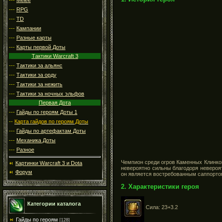
---
RPG
---
TD
---
Кампании
---
Разные карты
---
Карты первой Доты
Тактики Warcraft 3
---
Тактики за альянс
---
Тактики за орду
---
Тактики за нежить
---
Тактики за ночных эльфов
Первая Дота
---
Гайды по героям Доты 1
--
Карта гайдов по героям Доты
---
Гайды по артефактам Доты
---
Механика Доты
---
Разное
Чемпион среди огров Каменных Клинков
Картинки Warcraft 3 и Dota
невероятно сильны благодоря невероя
Форум
он является востребованным саппорто
2. Характеристики героя
Категории каталога
Сила: 23+3.2
Гайды по героям
[128]