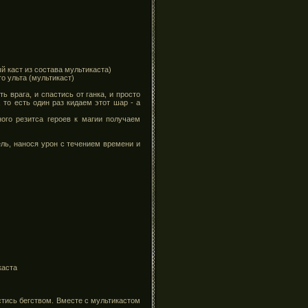
ый каст из состава мультикаста)
го ульта (мультикаст)
ь врага, и спастись от ганка, и просто
 то есть один раз кидаем этот шар - а
ого резитса героев к магии получаем
ель, нанося урон с течением времени и
каста
стись бегством. Вместе с мультикастом