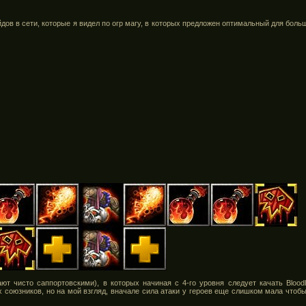
дов в сети, которые я видел по огр магу, в которых предложен оптимальный для боль
т чисто саппортовскими), в которых начиная с 4-го уровня следует качать Bloo
х союзников, но на мой взгляд, вначале сила атаки у героев еще слишком мала чтоб