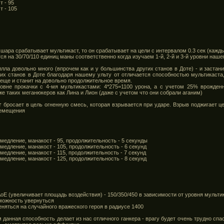
т - 95
т - 105
о шара срабатывает мультикаст, то он срабатывает на цели с интервалом 0.3 сек (кажд
ся на 30/70/110 единиц маны соответственно когда изучаем 1-й, 2-й и 3-й уровни наше
лла довольно много (впрочем как и у большинства других станов в Доте) - и застанит
гих станов в Доте благодаря нашему ульту от отличается способностью мультикаста,
 еще и станит на довольно продолжительное время.
вне прокачки с 4-мя мультикастами: 4*275=1100 урона, а с учетом 25% врожденн
же таких меганюкеров как Лина и Лион (даже с учетом что они собрали аганим)
г
бросает в цель огненную смесь, которая взрывается при ударе. Взрыв поджигает ц
ремещения
амедление, манакост - 95, продолжительность - 5 секунды
амедление, манакост - 105, продолжительность - 6 секунд
амедление, манакост - 115, продолжительность - 7 секунд
амедление, манакост - 125, продолжительность - 8 секунд
оЕ (увеличивает площадь воздействия) - 150/350/450 в зависимости от уровня мульти
озможность увернуться
меняться на случайного вражеского героя в радиусе 1400
данная способность делает из нас отличного ганкера - врагу будет очень трудно спа