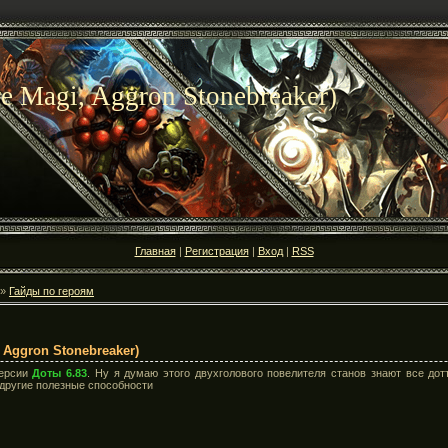
e Magi, Aggron Stonebreaker)
Главная
|
Регистрация
|
Вход
|
RSS
»
Гайды по героям
 Aggron Stonebreaker)
ерсии
Доты 6.83
. Ну я думаю этого двухголового повелителя станов знают все до
 другие полезные способности