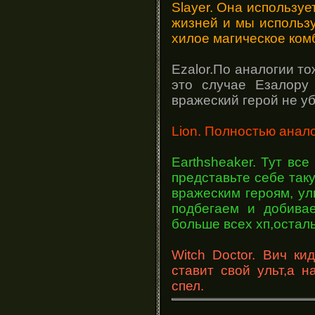
Slayer. Она используе
жизней и мы использу
хилое магическое ком
Ezalor.По аналогии то
это случае Езалору
вражеский герой не у
Lion. Полностью анало
Earthsheaker. Тут все
представьте себе так
вражеским героям, уль
подбегаем и добивае
больше всех хп,остал
Witch Doctor. Вич к
ставит свой ульт,а 
спел.