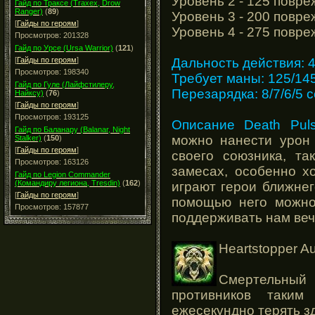
Уровень 2 - 125 повре
Гайд по Траксе (Traxex, Drow
Ranger)
(
89
)
Уровень 3 - 200 повре
[
Гайды по героям
]
Уровень 4 - 275 повре
Просмотров: 201328
Гайд по Урсе (Ursa Warrior)
(
121
)
Дальность действия: 
[
Гайды по героям
]
Просмотров: 198340
Требует маны: 125/14
Гайд по Гуле (Лайфстилеру,
Перезарядка: 8/7/6/5 с
Найксу)
(
76
)
[
Гайды по героям
]
Просмотров: 193125
Описание Death Pul
Гайд по Баланару (Balanar, Night
можно нанести урон 
Stalker)
(
150
)
[
Гайды по героям
]
своего союзника, т
Просмотров: 163126
замесах, особенно х
Гайд по Legion Commander
(Командиру легиона, Tresdin)
(
162
)
играют герои ближнего
[
Гайды по героям
]
помощью него можно
Просмотров: 157877
поддерживать нам веч
Heartstopper Au
Смертельный
противников таким
ежесекундно терять з