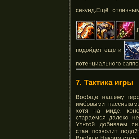
секунд.Ещё отличны
.
подойдёт ещё и
потенциального саппо
7. Тактика игры
Вообще нашему геро
имбовыми пассивкам
хотя на миде, кон
стараемся далеко не
Ультой добиваем си
стан позволит подо
Вообще Некром стоять