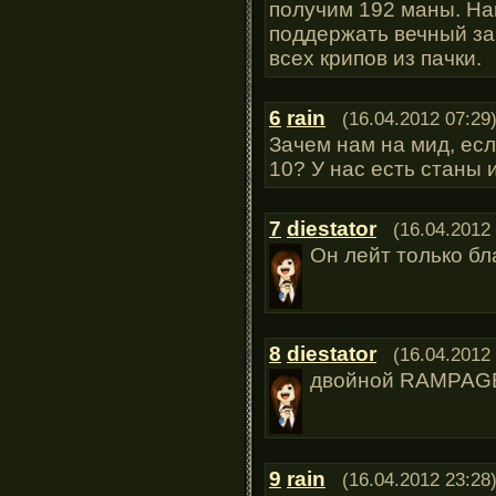
получим 192 маны. На
поддержать вечный за
всех крипов из пачки.
6
rain
(16.04.2012 07:29
Зачем нам на мид, есл
10? У нас есть станы 
7
diestator
(16.04.2012
Он лейт только бл
8
diestator
(16.04.2012
двойной RAMPAGE 
9
rain
(16.04.2012 23:28