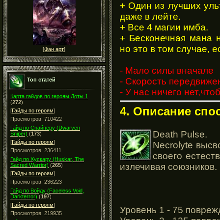
+ Один из лучших уль
даже в лейте.
+ Все 4 магии имба.
+ Бесконечная мана 
но это в том случае, е
[
Фан арт
]
- Мало силы вначале
- Скорость передвижен
Топ статей
- У нас ничего нет,что
Карта гайдов по героям Доты 1
(
272
)
4. Описание спо
[
Гайды по героям
]
Просмотров: 710422
Гайд по Снайперу (Dwarven
Death Pulse.
Sniper)
(
173
)
[
Гайды по героям
]
Necrolyte выс
Просмотров: 236411
своего естест
Гайд по Хускару (Huskar, The
излечивая союзников.
Sacred Warrior)
(
265
)
[
Гайды по героям
]
Просмотров: 236223
Гайд по Войду (Faceless Void,
Darkterror)
(
197
)
[
Гайды по героям
]
Уровень 1 - 75 повреж
Просмотров: 219935