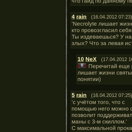
что гайд по данному п
4
rain
(16.04.2012 07:23
'Necrolyte лишает жизн
кто провозгласил себя
Ты издеваешься? У на
злых? Что за левая и
10
NeX
(17.04.2012 1
Перечитай еще 
лишает жизни святых
понятии)
5
rain
(16.04.2012 07:25
'с учётом того, что с
помощью него можно 
позволит поддерживат
маны с 3-м скиллом.'
С максимальной прокач