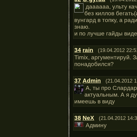
даааааа, ульту кач
без киллов бегать(
вунгард в топку, а рад
знаю.
и по лучше гайды виде
34
rain
(19.04.2012 22:5
Timix, аргументируй. 
понадобился?
37
Admin
(21.04.2012 1
А, ты про Слардар
актуальным. А я д
имеешь в виду
38
NeX
(21.04.2012 14:3
Админу