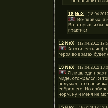
он напишит свой
18
NeX
(18.04.201
Во-первых, я 
Во-вторых, я бы н
практики
12
NeX
(17.04.2012 17:5
Кстати, есть инфа,
героя во врагах буде
13
NeX
(17.04.2012 18:0
Я лишь один раз по
миде, отожрался. Я то
подумал, что пассивка
собрал его. Но собира
норм, ну и меня не мо
15
Rax
(18.04.2012 13:1