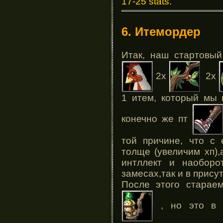
17-25 stats.
6. Итемордер
Итак, наш стартовый
2x
2x
1 итем, который мы 
конечно же пт
той причине, что с
толще (увеличим хп)
интллект и наоборо
замесах,так и в прису
После этого старае
, но это в т