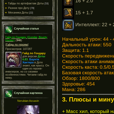
16 + 2.0
Гайды по артефактам Доты
[53]
Разное про Доту
[79]
15 + 1.7
Механика Доты
[22]
Интеллект: 22 + 2
Случайная статья
Гайд по Гондару (Gondar, Bounty
Начальный урон: 44 - 
Hunter)
(
946
)
Дальность атаки: 550
[
Гайды по героям
]
Просмотров: 107287
Защита: 1.1
Гайд по Гондару
Скорость передвижени
для версии
Доты
6.83
.
Баунти
Cкорость атаки анимац
Хантера
в Доте
знают, как крысу. Он
Скорость каста: 0.5/0.
один из героев-
инвизеров, но со своими
Базовая скорость атак
особенностями. Читаем гайд по
Обзор: 1800/800
нему.
Здоровье: 454
Мана: 286
Случайная картинка
3. Плюсы и мину
Nerubian Assasin
+ Масс хил, который 