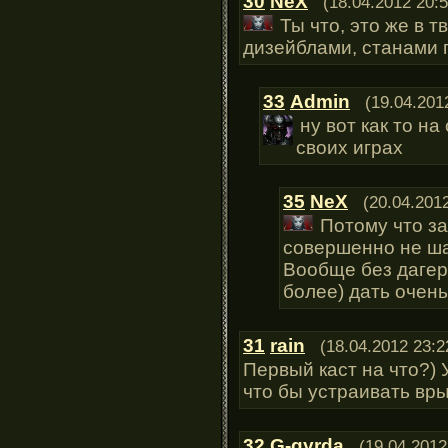
30
NeX
(18.04.2012 20:5
Ты что, это же в т
дизейблами, станами п
33
Admin
(19.04.201
ну вот как то на
своих играх
35
NeX
(20.04.201
Потому что за
совершенно не ш
Вообще без дагер
более) дать очень
31
rain
(18.04.2012 23:2
Первый каст на что?) У
что бы устраивать вры
32
G-gyrda
(19.04.2012