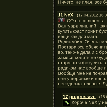
Ничего, не плач, все 
11
NeX
(17.04.2012 16:3
СО no comments.
Вангуард лишний, как 
купить фаст поинт бу
вещи как для мага.
Радик убил. Очень си
Постараюсь объяснить
во, так же дела и с б
замесе ходить не буде
стараются фокусить в 
радиком нас вообще п
Вообще мне не понрав
они ущербные и непол
несодержательные. Лу
17
progressive
(18.
Короче NeX'у не