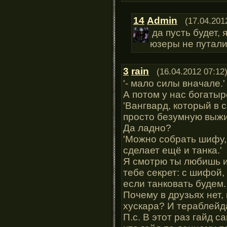
14
Admin
(17.04.201
да пусть будет,
юзеры не путал
3
rain
(16.04.2012 07:12
'- мало силы вначале.'
А потом у нас богатыр
'Вангвард, который в 
просто безумную выжи
Да ладно?
'Можно собрать шифу,
сделает ещё и танка.'
Я смотрю ты любишь и
тебе секрет: с шифой,
если танковать будем.
Почему в друзьях нет,
хускара? И тераблейд
П.с. В этот раз гайд с