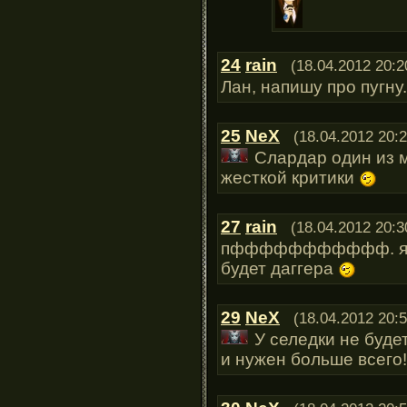
24
rain
(18.04.2012 20:2
Лан, напишу про пугну
25
NeX
(18.04.2012 20:2
Слардар один из 
жесткой критики
27
rain
(18.04.2012 20:3
пффффффффффф. я его
будет даггера
29
NeX
(18.04.2012 20:5
У селедки не будет
и нужен больше всего!