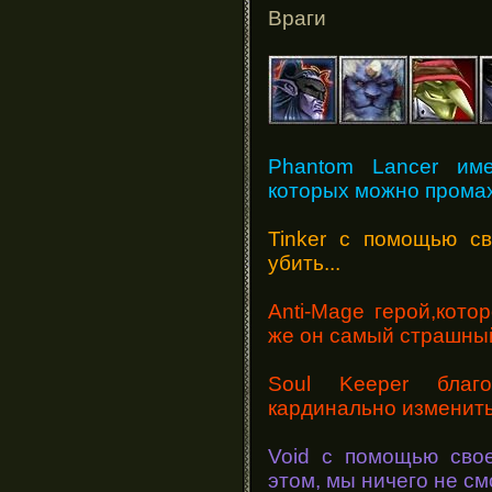
Враги
Phantom Lancer име
которых можно промах
Tinker с помощью с
убить...
Anti-Mage герой,кот
же он самый страшный
Soul Keeper благ
кардинально изменить
Void с помощью свое
этом, мы ничего не с