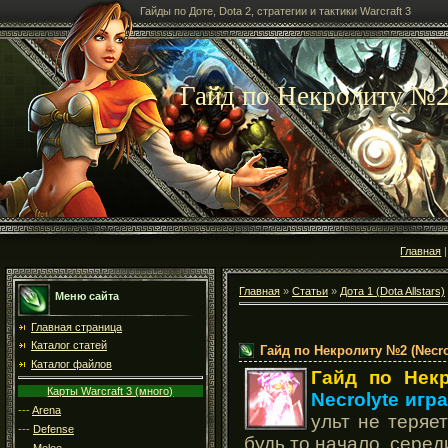
Гайды по Доте, Dota 2, стратегии и тактики Warcraft 3
Гайд по Некролиту №2 (
Главная
Главная
»
Статьи
»
Дота 1 (Dota Allstars)
Меню сайта
Главная страница
Каталог статей
Гайд по Некролиту №2 (Necrol
Каталог файлов
Гайд по Нек
Карты Warcraft 3 (много)
Necrolyte игр
---
Arena
ульт не теряе
---
Defense
будь то начало, серед
---
Melee