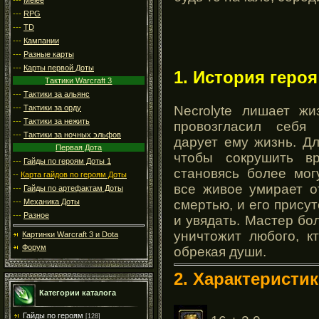
---
RPG
---
TD
---
Кампании
---
Разные карты
---
Карты первой Доты
1. История героя
Тактики Warcraft 3
---
Тактики за альянс
Necrolyte лишает жи
---
Тактики за орду
---
Тактики за нежить
провозгласил себя
---
Тактики за ночных эльфов
дарует ему жизнь. Д
Первая Дота
чтобы сокрушить вр
---
Гайды по героям Доты 1
становясь более мог
--
Карта гайдов по героям Доты
все живое умирает о
---
Гайды по артефактам Доты
смертью, и его присут
---
Механика Доты
---
Разное
и увядать. Мастер бол
уничтожит любого, к
Картинки Warcraft 3 и Dota
Форум
обрекая души.
2. Характеристик
Категории каталога
Гайды по героям
[128]