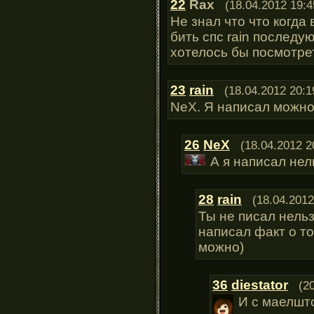
22
Rax
(18.04.2012 19:4
Не знал что что когда
бить спс rain последу
хотелось бы посмотре
23
rain
(18.04.2012 20:1
NeX. Я написал можно
26
NeX
(18.04.2012 2
А я написал не
28
rain
(18.04.2012
Ты не писал нельз
написал факт о то
можно)
36
diestator
(2
И с маелшт