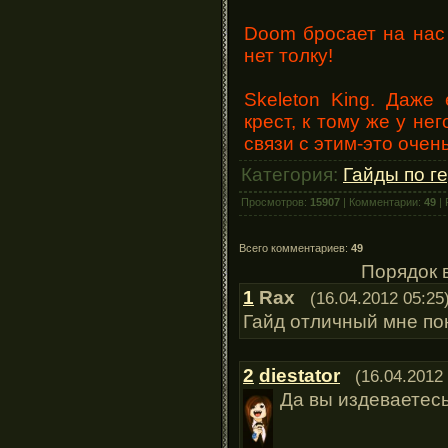
Doom бросает на нас 
нет толку!
Skeleton King. Даже
крест, к тому же у не
связи с этим-это очен
Категория:
Гайды по г
Просмотров:
15907
| Комментарии:
49
| 
Всего комментариев:
49
Порядок 
1
Rax
(16.04.2012 05:25
Гайд отличный мне пон
2
diestator
(16.04.2012
Да вы издеваетесь