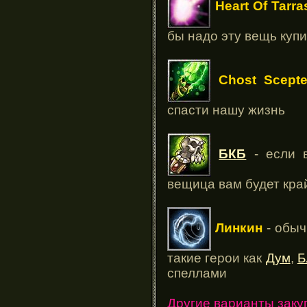
Heart Of Tarr
бы надо эту вещь купи
Chost Scepte
спасти нашу жизнь
БКБ
- если в
вещица вам будет кр
Линкин
- обыч
такие герои как
Дум
,
Б
спеллами
Другие варианты заку