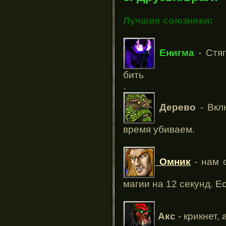
Лучшие союзники:
Енигма
- Стяг
бить
.
Дерево
- Вкл
время убиваем.
Омник
- нам 
магии на 12 секунд. Е
Акс
- крикнет,