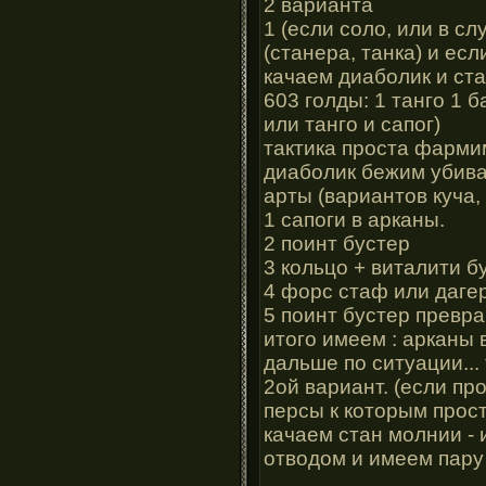
2 варианта
1 (если соло, или в с
(станера, танка) и ес
качаем диаболик и ста
603 голды: 1 танго 1 б
или танго и сапог)
тактика проста фарми
диаболик бежим убив
арты (вариантов куча, 
1 сапоги в арканы.
2 поинт бустер
3 кольцо + виталити бу
4 форс стаф или даге
5 поинт бустер превра
итого имеем : арканы в
дальше по ситуации...
2ой вариант. (если п
персы к которым прост
качаем стан молнии -
отводом и имеем пару 