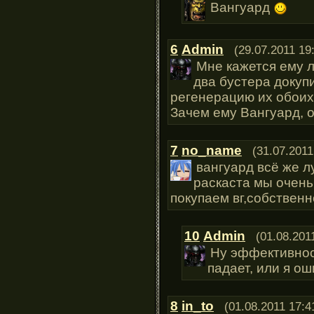
Вангуард
6
Admin
(29.07.2011 19
Мне кажется ему л
два бустера докупи
регенерацию их обоих
Зачем ему Вангуард, о
7
no_name
(31.07.2011
вангуард всё же л
раскаста мы очень
покупаем вг,собственн
10
Admin
(01.08.201
Ну эффективнос
падает, или я о
8
in_to
(01.08.2011 17:4