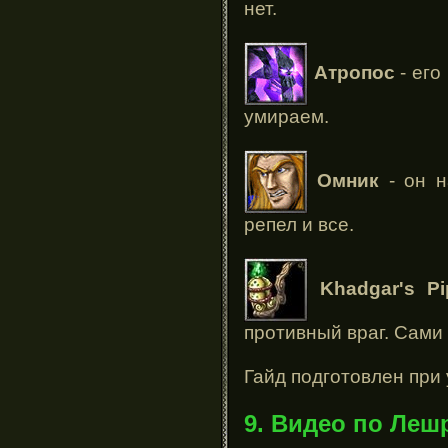
нет.
Атропос
- его
умираем.
Омник
- он н
репел и все.
Khadgar's Pi
противный враг. Сами
Гайд подготовлен при
9. Видео по Леш