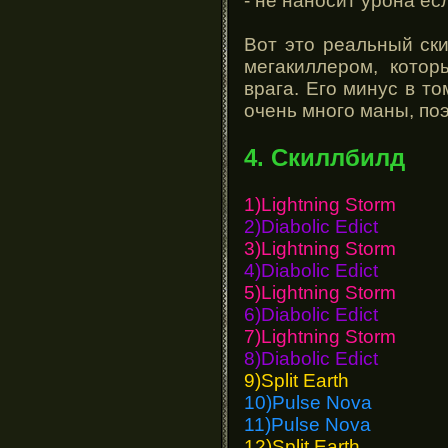
- не наносит урона е
Вот это реальный ск
мегакиллером, кото
врага. Его минус в то
очень много маны, по
4. Скиллбилд
1)Lightning Storm
2)Diabolic Edict
3)Lightning Storm
4)Diabolic Edict
5)Lightning Storm
6)Diabolic Edict
7)Lightning Storm
8)Diabolic Edict
9)Split Earth
10)Pulse Nova
11)Pulse Nova
12)Split Earth