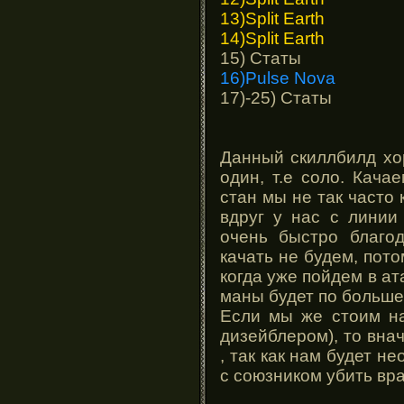
13)Split Earth
14)Split Earth
15) Статы
16)Pulse Nova
17)-25) Статы
Данный скиллбилд х
один, т.е соло. Кача
стан мы не так часто 
вдруг у нас с линии
очень быстро благод
качать не будем, пото
когда уже пойдем в ата
маны будет по больше
Если мы же стоим на
дизейблером), то вна
, так как нам будет н
с союзником убить вра