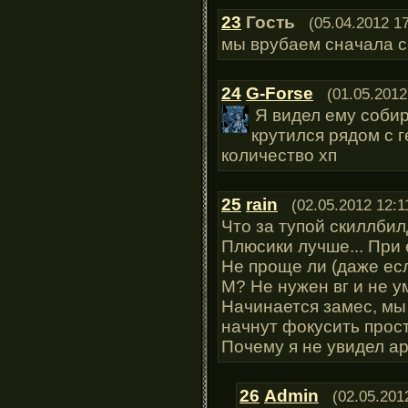
23
Гость
(05.04.2012 17
мы врубаем сначала ск
24
G-Forse
(01.05.2012
Я видел ему собир
крутился рядом с 
количество хп
25
rain
(02.05.2012 12:1
Что за тупой скиллбил
Плюсики лучше... При 
Не проще ли (даже есл
М? Не нужен вг и не у
Начинается замес, мы 
начнут фокусить прост
Почему я не увидел а
26
Admin
(02.05.201