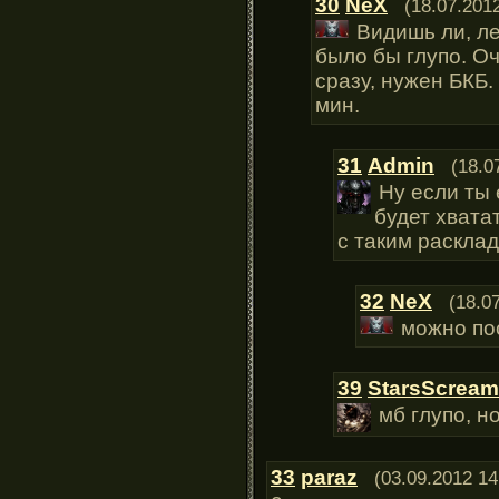
30
NeX
(18.07.201
Видишь ли, л
было бы глупо. О
сразу, нужен БКБ.
мин.
31
Admin
(18.0
Ну если ты 
будет хвата
с таким раскла
32
NeX
(18.0
можно пос
39
StarsScream
мб глупо, н
33
paraz
(03.09.2012 14