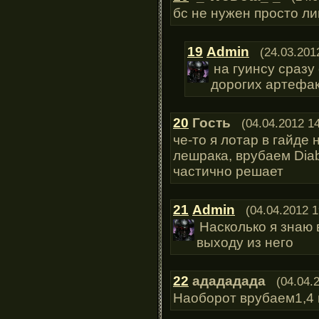
бс не нужен просто лин
19
Admin
(24.03.201
на гуинсу сразу
дорогих артефа
20
Гость
(04.04.2012 14
че-то я лотар в гайде
лешрака, врубаем Diab
частично решает
21
Admin
(04.04.2012 1
Насколько я знаю 
выходу из него
22
адададада
(04.04.
Наоборот врубаем1,4 