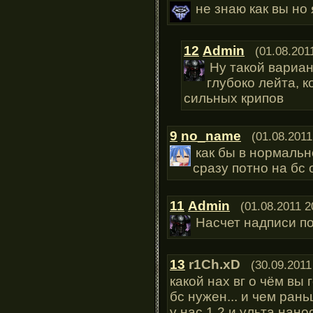
не знаю как вы но
12
Admin
(01.08.201
Ну такой вариан
глубоко лейта, 
сильных крипов
9
no_name
(01.08.2011
как бы в нормальн
сразу потно на бс 
11
Admin
(01.08.2011 2
Насчет надписи п
13
r1Ch.xD
(30.09.2011
какой нах вг о чём вы г
бс нужен... и чем рань
у нас 1,2 и ульта нано