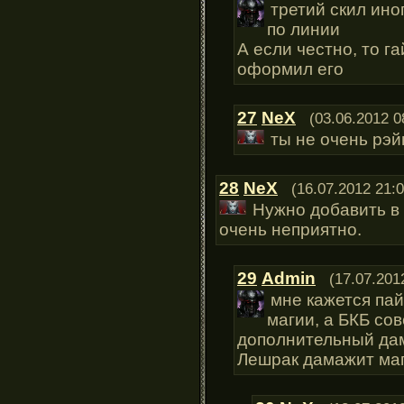
третий скил ино
по линии
А если честно, то га
оформил его
27
NeX
(03.06.2012 0
ты не очень рэ
28
NeX
(16.07.2012 21:0
Нужно добавить в и
очень неприятно.
29
Admin
(17.07.201
мне кажется пай
магии, а БКБ со
дополнительный дама
Лешрак дамажит ма