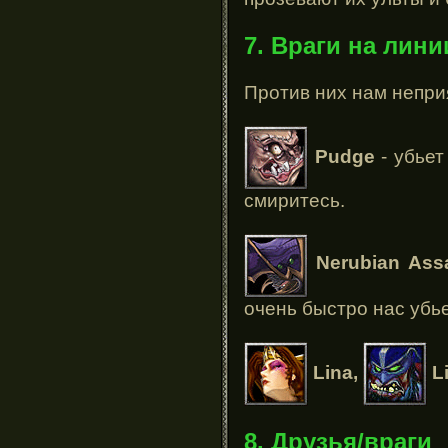
7. Враги на лини
Против них нам непри
Pudge
- убьет
смиритесь.
Nerubian Ass
очень быстро нас убье
Lina,
L
8. Друзья/враги