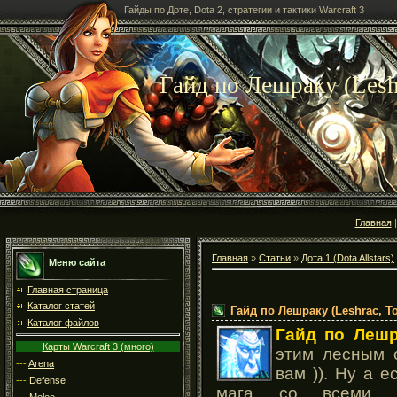
Гайды по Доте, Dota 2, стратегии и тактики Warcraft 3
Гайд по Лешраку (Lesh
Главная
Главная
»
Статьи
»
Дота 1 (Dota Allstars)
Меню сайта
Главная страница
Каталог статей
Гайд по Лешраку (Leshrac, T
Каталог файлов
Гайд по Леш
Карты Warcraft 3 (много)
этим лесным 
---
Arena
вам )). Ну а 
---
Defense
мага со всеми ч
---
Melee