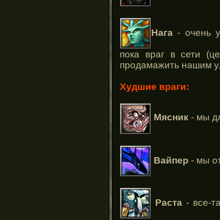
Нага
- очень у
пока враг в сети (ц
продамажить нашим уль
Худшие враги:
Мясник
- мы д
Вайпер
- мы от
Раста
- все-т