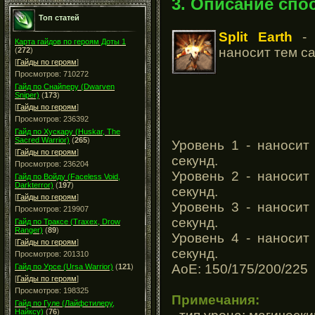
3. Описание спо
Топ статей
Split Earth
- 
Карта гайдов по героям Доты 1
наносит тем са
(
272
)
[
Гайды по героям
]
Просмотров: 710272
Гайд по Снайперу (Dwarven
Sniper)
(
173
)
[
Гайды по героям
]
Просмотров: 236392
Гайд по Хускару (Huskar, The
Sacred Warrior)
(
265
)
Уровень 1 - наносит
[
Гайды по героям
]
секунд.
Просмотров: 236204
Уровень 2 - наносит
Гайд по Войду (Faceless Void,
Darkterror)
(
197
)
секунд.
[
Гайды по героям
]
Уровень 3 - наносит
Просмотров: 219907
секунд.
Гайд по Траксе (Traxex, Drow
Ranger)
(
89
)
Уровень 4 - наносит
[
Гайды по героям
]
секунд.
Просмотров: 201310
АоЕ: 150/175/200/225
Гайд по Урсе (Ursa Warrior)
(
121
)
[
Гайды по героям
]
Просмотров: 198325
Примечания:
Гайд по Гуле (Лайфстилеру,
Найксу)
(
76
)