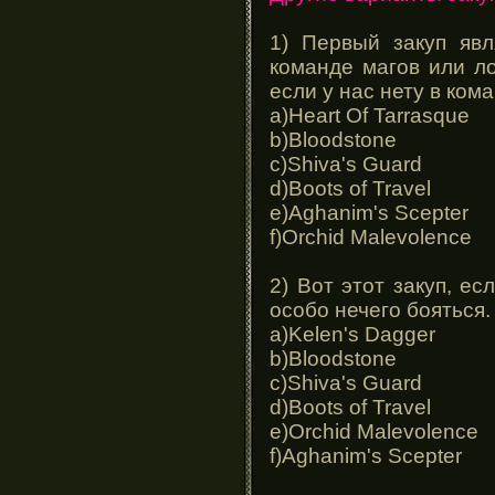
1) Первый закуп явл
команде магов или л
если у нас нету в ком
a)Heart Of Tarrasque
b)Bloodstone
c)Shiva's Guard
d)Boots of Travel
e)Aghanim's Scepter
f)Orchid Malevolence
2) Вот этот закуп, е
особо нечего бояться.
a)Kelen's Dagger
b)Bloodstone
c)Shiva's Guard
d)Boots of Travel
e)Orchid Malevolence
f)Aghanim's Scepter