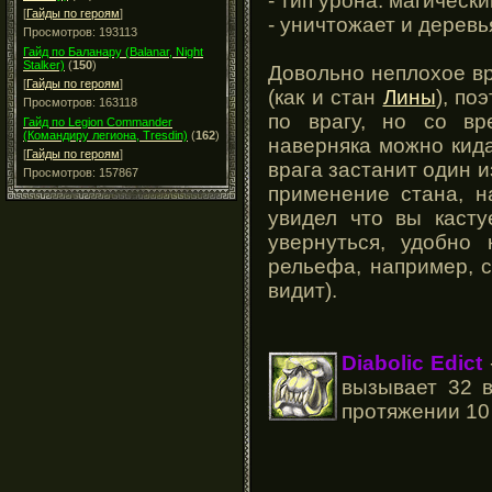
- тип урона: магически
[
Гайды по героям
]
- уничтожает и деревь
Просмотров: 193113
Гайд по Баланару (Balanar, Night
Stalker)
(
150
)
Довольно неплохое вр
[
Гайды по героям
]
(как и стан
Лины
), по
Просмотров: 163118
по врагу, но со вр
Гайд по Legion Commander
(Командиру легиона, Tresdin)
(
162
)
наверняка можно кида
[
Гайды по героям
]
врага застанит один и
Просмотров: 157867
применение стана, н
увидел что вы касту
увернуться, удобно 
рельефа, например, с 
видит).
Diabolic Edict
вызывает 32 в
протяжении 10