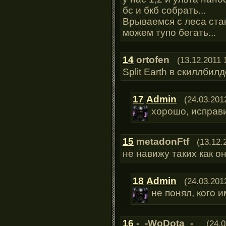
бс и бкб собрать...
Врываемся с леса стан
можем тупо бегать...
14
ortofen
(13.12.2011 
Split Earth в скиллбилд
17
Admin
(24.03.201
хорошо, исправ
15
metadonFtf
(13.12.
не навижу таких как он
18
Admin
(24.03.201
не понял, кого
16
-_-WoDota_-_
(24.0