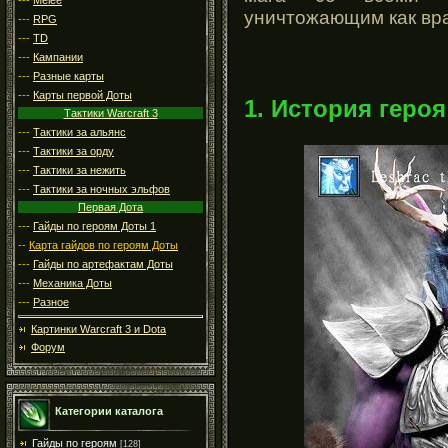
уничтожающим как вра
---
RPG
---
TD
---
Кампании
---
Разные карты
---
Карты первой Доты
1. История героя
Тактики Warcraft 3
---
Тактики за альянс
---
Тактики за орду
---
Тактики за нежить
---
Тактики за ночных эльфов
Первая Дота
---
Гайды по героям Доты 1
--
Карта гайдов по героям Доты
---
Гайды по артефактам Доты
---
Механика Доты
---
Разное
Картинки Warcraft 3 и Dota
Форум
Категории каталога
Гайды по героям
[128]