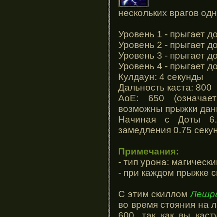
нескольких врагов од
Уровень 1 - прыгает д
Уровень 2 - прыгает д
Уровень 3 - прыгает д
Уровень 4 - прыгает д
Кулдаун: 4 секунды
Дальность каста: 800
АоЕ: 650 (означае
возможны прыжки дан
Начиная с Доты 6.
замедления 0.75 секу
Примечания:
- тип урона: магически
- при каждом прыжке 
С этим скиллом
Лешр
во время стояния на 
600, так как вы кас