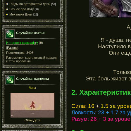
Гайды по артефактам Доты
[53]
Разное про Доту
[79]
Механика Доты
[22]
А
Случайная статья
Я - душа, 
Интерес к варкрафту
(
0
)
Наступило в
[
Разное
]
Они еще
Просмотров: 3408
Рассмотрен комплексный подход
к этой проблеме
Только
Эта боль живет 
Случайная картинка
Лина
2. Характеристик
Сила: 16 + 1.5 за уров
Ловкость: 23 + 1.7 за 
Разум: 26 + 3 за урове
[
Обои Дота
]