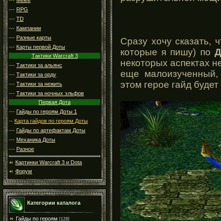
---
RPG
---
TD
---
Кампании
---
Разные карты
Сразу хочу сказать, ч
---
Карты первой Доты
которые я пишу) по
Д
Тактики Warcraft 3
некоторых аспектах не
---
Тактики за альянс
еще малоизученный,
---
Тактики за орду
этом герое гайд будет
---
Тактики за нежить
---
Тактики за ночных эльфов
Первая Дота
---
Гайды по героям Доты 1
--
Карта гайдов по героям Доты
---
Гайды по артефактам Доты
---
Механика Доты
---
Разное
Картинки Warcraft 3 и Dota
Форум
Категории каталога
Гайды по героям
[128]