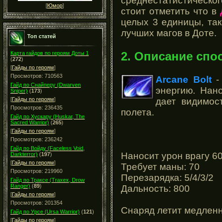
среднестатистическо
[
Юмор
]
стоит отметить что в
целых 3 единицы, так
лучших магов в Доте.
Топ статей
2. Описание спо
Карта гайдов по героям Доты 1
(
272
)
[
Гайды по героям
]
Просмотров: 710563
Arcane Bolt
Гайд по Снайперу (Dwarven
энергию. Нано
Sniper)
(
173
)
дает видимос
[
Гайды по героям
]
Просмотров: 236435
полета.
Гайд по Хускару (Huskar, The
Sacred Warrior)
(
265
)
[
Гайды по героям
]
Просмотров: 236242
Гайд по Войду (Faceless Void,
Наносит урон врагу 60
Darkterror)
(
197
)
[
Гайды по героям
]
Требует маны: 70
Просмотров: 219960
Перезарядка: 5/4/3/2
Гайд по Траксе (Traxex, Drow
Ranger)
(
89
)
Дальность: 800
[
Гайды по героям
]
Просмотров: 201354
Снаряд летит медлен
Гайд по Урсе (Ursa Warrior)
(
121
)
[
Гайды по героям
]