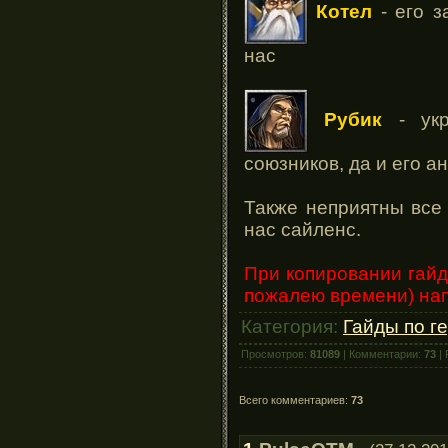
Котел
- его з
нас
Рубик
- укр
союзников, да и его а
Также неприятны все 
нас сайленс.
При копировании гайд
пожалею времени) на
Категория:
Гайды по г
Просмотров:
81089
| Комментарии:
73
| 
Всего комментариев:
73