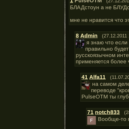
1
PulseOTM
(27.12.201
БЛАДстоун а не БЛУДс
мне не нравится что э
8
Admin
(27.12.2011 
я знаю что если
правильно будет
русскоязычном инте
применяется более ч
41
Alfa11
(11.07.2
на самом деле
переводе "кро
PulseOTM ты глуб
71
notch833
(2
Вообще-то п