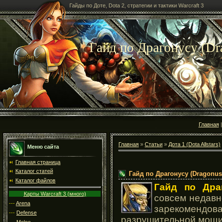
Гайды по Доте, Dota 2, стратегии и тактики Warcraft 3
Гайд по Драгонусу (Dr
Главная
Главная
»
Статьи
»
Дота 1 (Dota Allstars)
Меню сайта
Главная страница
Каталог статей
Гайд по Драгонусу (Dragonus
Каталог файлов
Гайд по Дра
Карты Warcraft 3 (много)
совсем недавно
---
Arena
зарекомендов
---
Defense
разрушительной мощи
---
Melee