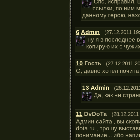
Спс, исправил. 
ссылки, по ним 
данному герою, нах
6
Admin
(27.12.2011 19
ну я в последнее 
копирую их с чужи
10
Гость
(27.12.2011 20
О, давно хотел почитат
13
Admin
(28.12.201
Да, как ни стран
11
DvDoTa
(28.12.2011
Админ сайта , вы скоп
dota.ru , прошу выстав
понимание... ибо напи