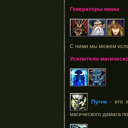
Генераторы маны
С ними мы можем исп
Усилители магическо
Пугна
- его 
магического дамага п