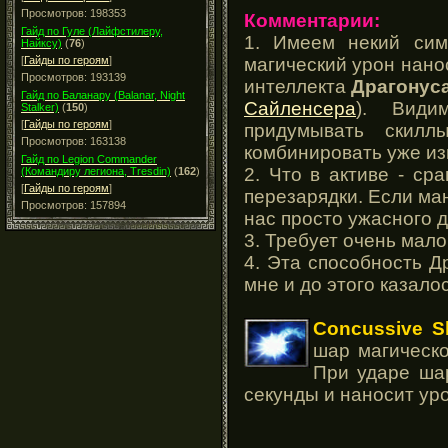
Просмотров: 198353
Комментарии:
Гайд по Гуле (Лайфстилеру,
1. Имеем некий сим
Найксу)
(
76
)
магический урон нано
[
Гайды по героям
]
Просмотров: 193139
интеллекта
Драгонус
Гайд по Баланару (Balanar, Night
Сайленсера
). Види
Stalker)
(
150
)
[
Гайды по героям
]
придумывать скилл
Просмотров: 163138
комбинировать уже из
Гайд по Legion Commander
2. Что в активе - с
(Командиру легиона, Tresdin)
(
162
)
[
Гайды по героям
]
перезарядки. Если ман
Просмотров: 157894
нас просто ужасного 
3. Требует очень мало
4. Эта способность 
мне и до этого казало
Concussive 
шар магическ
При ударе ша
секунды и наносит уро