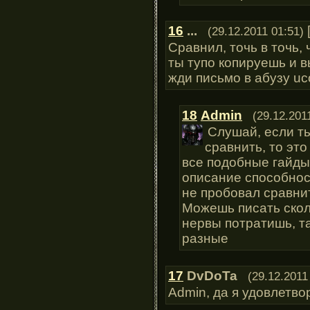
16
...
(29.12.2011 01:51)
Сравнил, точь в точь, 
ты тупо копируешь и в
жди письмо в абузу uc
18
Admin
(29.12.201
Слушай, если т
сравнить, то эт
все подобные гайды 
описание способност
не пробовал сравни
Можешь писать сколь
нервы потратишь, та
разные
17
DvDoTa
(29.12.2011
Admin, да я удовлетво