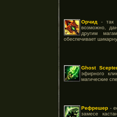
Орчид
- так 
возможно, да
другим мага
обеспечивает шикарн
Ghost Scept
эфирного кли
магические сп
Рефрешер
- е
замесе каста