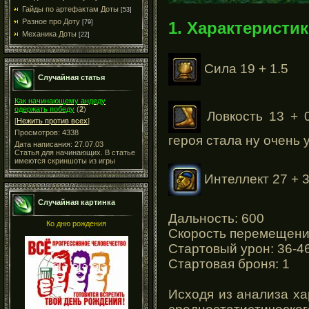
Гайды по артефактам Доты
[53]
Разное про Доту
1. Характеристик
[79]
Механика Доты
[22]
Сила 19 + 1.5
Случайная статья
Как начинающему андеду
одержать победу
(
2
)
Ловкость 13 + 0
[
Нежить против всех
]
Просмотров: 4338
героя стала ну очень
Дата написания: 27.07.03
Статья для начинающих. В статье
имеются скриншоты из игры
Интеллект 27 + 3
Случайная картинка
Дальность: 600
Ко дню рождения
Скорость перемещени
Стартовый урон: 36-4
Стартовая броня: 1
Исходя из анализа ха