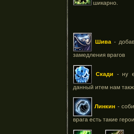
шикарно.
Шива
- добав
замедления врагов
Скади
- ну е
данный итем нам такж
Линкин
- соб
врага есть такие геро