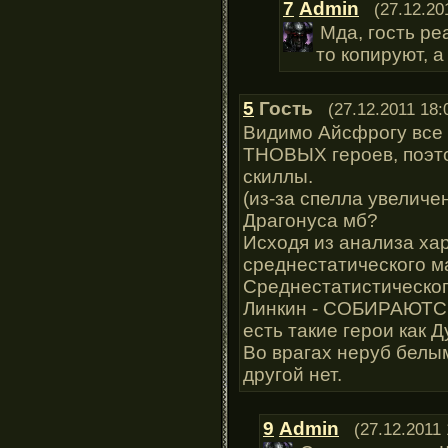
7
Admin
(27.12.20
Мда, гость ре
то копируют, 
5
Гость
(27.12.2011 18:
Видимо Айсфрогу все 
ТНОВЫХ героев, поэто
скиллы.
(из-за спелла увеличе
Драгонуса мб?
Исходя из анализа ха
среднестатического м
Среднестатистическог
Линкин - СОБИРАЮТСЯ 
есть такие герои как Д
Во врагах неруб белым
другой нет.
9
Admin
(27.12.2011 