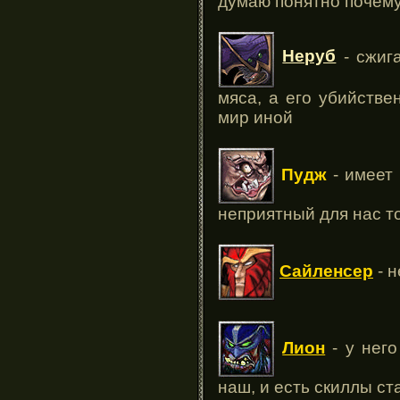
думаю понятно почем
Неруб
- сжиг
мяса, а его убийстве
мир иной
Пудж
- имеет 
неприятный для нас 
Сайленсер
- н
Лион
- у него
наш, и есть скиллы ст