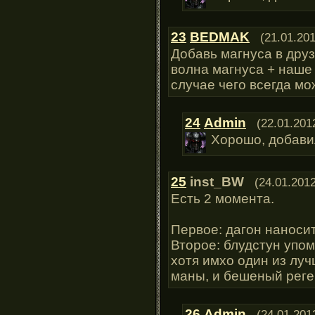
23
BEDMAK
(21.01.201
Добавь магнуса в друзь
волна магнуса + наше 
случае чего всегда м
24
Admin
(22.01.201
Хорошо, добави
25
inst_BW
(24.01.2012
Есть 2 момента.
Первое: дагон наноси
Второе: блудстун упом
хотя имхо один из луч
маны, и бешеный реге
26
Admin
(24.01.201