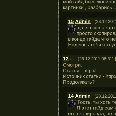
мой гайд был скопиров
картинки , разберись...
15
Admin
(28.12.201
да, я взял с кар
просто скопиров
в конце гайда что н
Надеюсь тебя это у
12
...
(28.12.2011 06:31)
Смотри.
Статья - http://
Источник статьи - http:/
Продолжать?
14
Admin
(28.12.201
Гость, ты хоть 
Я этот гайд сам 
его скопировал, не 