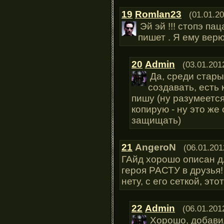
19
Romlan23
(01.01.20
Эй эй !!! стопэ па
пишет . Я ему вер
20
Admin
(03.01.201
Да, среди стары
создавать, есть
пишу (ну разумеется
копирую - ну это ж
защищать)
21
AngeroN
(06.01.201
ГАйд хорошо описан д
героя РАСТУ в друзья!
нету, с его сеткой, эт
22
Admin
(06.01.201
Хорошо, добавил