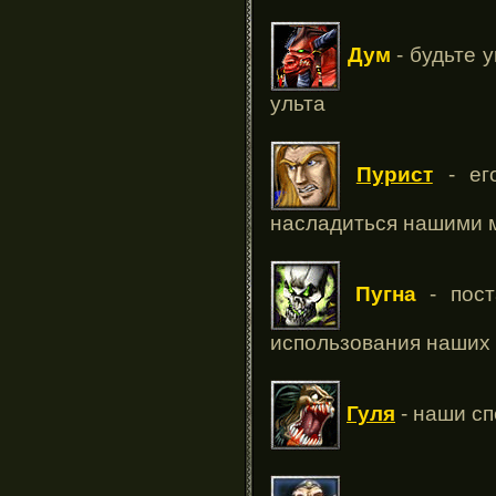
Дум
- будьте 
ульта
Пурист
- его
насладиться нашими м
Пугна
- пост
использования наших 
Гуля
- наши сп