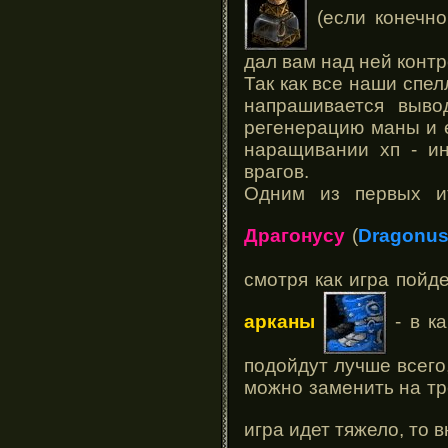
(если конечно
дал вам над ней контр
Так как все наши спе
напрашивается выво
регенерацию маны и е
наращивании хп - ин
врагов.
Одним из первых ит
Драгонусу
(
Dragonu
смотря как игра пойд
арканы
- в к
подойдут лучше всего,
можно заменить на тр
игра идет тяжело, то