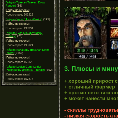
Гайд по Траксе (Traxex, Drow
Ranger)
(
89
)
[
Гайды по героям
]
Просмотров: 201323
Гайд по Урсе (Ursa Warrior)
(
121
)
[
Гайды по героям
]
Просмотров: 198334
Гайд по Гуле (Лайфстилеру,
Найксу)
(
76
)
[
Гайды по героям
]
Просмотров: 193121
Гайд по Баланару (Balanar, Night
Stalker)
(
150
)
[
Гайды по героям
]
Просмотров: 163120
3. Плюсы и мину
Гайд по Legion Commander
(Командиру легиона, Tresdin)
(
162
)
[
Гайды по героям
]
Просмотров: 157875
+ хороший прирост с
+ отличный фармер
+ против него тяжело
+ может нанести мно
- скиллы трудноваты
- низкая скорость ат