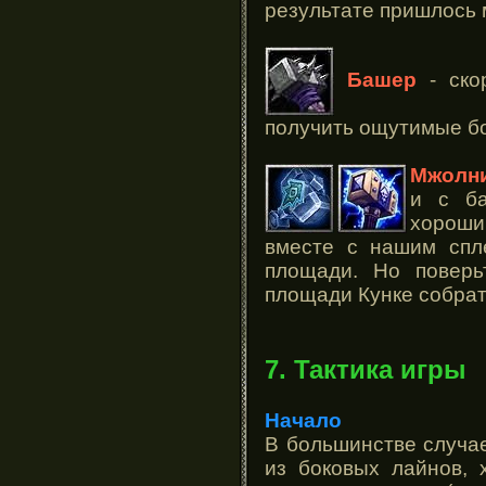
результате пришлось 
Башер
- ско
получить ощутимые бо
Мжолни
и с ба
хороши
вместе с нашим спл
площади. Но поверь
площади Кунке собрат
7. Тактика игры
Начало
В большинстве случ
из боковых лайнов, 