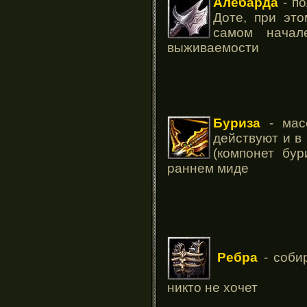
Алебарда
- по
Доте, при эт
самом начал
выживаемости
Буриза
- масс
действуют и в
(компонет бур
раннем миде
Ребра
- соби
никто не хочет