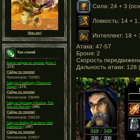
Сила: 24 + 3 (ос
Ловкость: 14 + 1.
[
Фан арт
]
Интеллект: 18 + 
Атака: 47-57
Броня: 2
Топ статей
Скорость передвижени
Карта гайдов по героям Доты 1
Дальность атаки: 128 
(
272
)
[
Гайды по героям
]
Просмотров: 710363
Гайд по Снайперу (Dwarven
Sniper)
(
173
)
[
Гайды по героям
]
Просмотров: 236405
Гайд по Хускару (Huskar, The
Sacred Warrior)
(
265
)
[
Гайды по героям
]
Просмотров: 236219
Гайд по Войду (Faceless Void,
Darkterror)
(
197
)
[
Гайды по героям
]
Просмотров: 219927