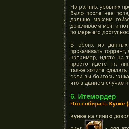
На ранних уровнях пр
было после нее попад
дальше максим гейзе
докачиваем меч, и по
по мере его доступнос
В обоих из данных
прокачивать торрент, 
например, идете на тр
просто идете на ли
также хотите сделать 
если вы боитесь ганка
что в данном случае 
6. Итемордер
Что собирать Кунке 
Кунке
на линию довол
ринг
- для эт