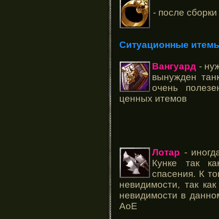
- после сборки
Ситуационные итемы 
Вангуард
- ну
вынужден танк
очень полезе
ценных итемов
Лотар
- иногд
Кунке так ка
спасения. К т
невидимости, так ка
невидимости в данном
АоЕ