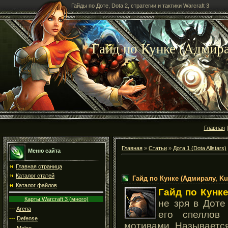
Гайды по Доте, Dota 2, стратегии и тактики Warcraft 3
Гайд по Кунке (Адмира
Главная
Главная
»
Статьи
»
Дота 1 (Dota Allstars)
Меню сайта
Главная страница
Каталог статей
Гайд по Кунке (Адмиралу, Ku
Каталог файлов
Гайд по Кунк
Карты Warcraft 3 (много)
не зря в Доте
---
Arena
его спеллов
---
Defense
мотивами. Называется
---
Melee