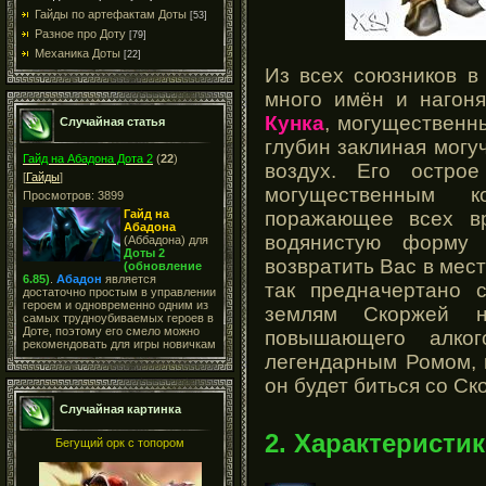
Гайды по артефактам Доты
[53]
Разное про Доту
[79]
Механика Доты
[22]
Из всех союзников в
много имён и нагоня
Кунка
, могуществен
Случайная статья
глубин заклиная могуч
Гайд на Абадона Дота 2
(
22
)
воздух. Его остро
[
Гайды
]
могущественным 
Просмотров: 3899
поражающее всех вр
Гайд на
Абадона
водянистую форму 
(Аббадона) для
Доты 2
возвратить Вас в мест
(обновление
6.85)
.
Абадон
является
так предначертано 
достаточно простым в управлении
героем и одновременно одним из
землям Скоржей н
самых трудноубиваемых героев в
Доте, поэтому его смело можно
повышающего алко
рекомендовать для игры новичкам
легендарным Ромом, 
он будет биться со Ск
Случайная картинка
2. Характеристик
Бегущий орк с топором