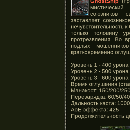
GhostShip
(пр
мистический
союзников с
заставляет союзнико
нечувствительность к 
только половину ур
протрезвления. Во в
подлых мошеннико
кратковременно оглуш
Уровень 1 - 400 урона
Уровень 2 - 500 урона
Уровень 3 - 600 урона
Время оглушения (стан
Манакост: 150/200/25
Перезарядка: 60/50/40
Дальность каста: 1000
АоЕ эффекта: 425
Продолжительность де