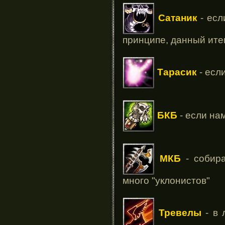
Сатаник
- есл
принципе, данный ите
Тарасик
- есл
БКБ
- если на
МКБ
- собира
много "уклонистов"
Тревелы
- в 