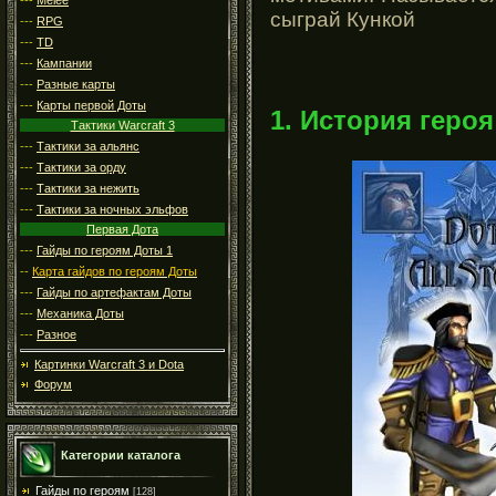
сыграй Кункой
---
RPG
---
TD
---
Кампании
---
Разные карты
---
Карты первой Доты
1. История героя
Тактики Warcraft 3
---
Тактики за альянс
---
Тактики за орду
---
Тактики за нежить
---
Тактики за ночных эльфов
Первая Дота
---
Гайды по героям Доты 1
--
Карта гайдов по героям Доты
---
Гайды по артефактам Доты
---
Механика Доты
---
Разное
Картинки Warcraft 3 и Dota
Форум
Категории каталога
Гайды по героям
[128]