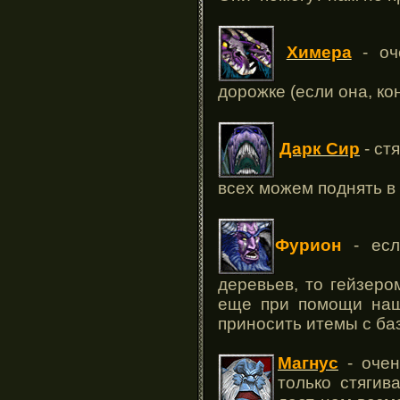
Химера
- оч
дорожке (если она, ко
Дарк Сир
- ст
всех можем поднять в
Фурион
- есл
деревьев, то гейзеро
еще при помощи наш
приносить итемы с ба
Магнус
- очен
только стягив