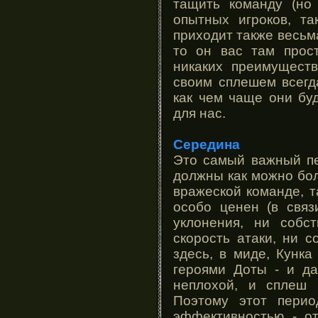
тащить команду (но 
опытных игроков, т
приходит также весьма
то он вас там прос
никаких преимуществ
своим сплешем всегда
как чем чаще они буд
для нас.
Середина
Это самый важный п
должны как можно бол
вражеской команде, т
особо ценен (в связ
уклонения, ни собс
скорость атаки, ни со
здесь, в миде, Кунк
героями Доты - и да
неплохой, и сплеш 
Поэтому этот перио
эффективностью - от