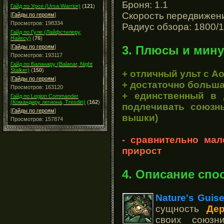
Броня: 1.1
Гайд по Урсе (Ursa Warrior)
(
121
)
Скорость передвижени
[
Гайды по героям
]
Просмотров: 198334
Радиус обзора: 1800/1
Гайд по Гуле (Лайфстилеру,
Найксу)
(
76
)
3. Плюсы и мину
[
Гайды по героям
]
Просмотров: 193117
Гайд по Баланару (Balanar, Night
Stalker)
(
150
)
+ отличный ульт с А
[
Гайды по героям
]
+ достаточно больша
Просмотров: 163120
+ единственный в 
Гайд по Legion Commander
(Командиру легиона, Tresdin)
(
162
)
подлечивать союзн
[
Гайды по героям
]
вышки)
Просмотров: 157874
- сравнительно ма
прирост
4. Описание спо
Nature's Guis
сущность
Де
своих союзн