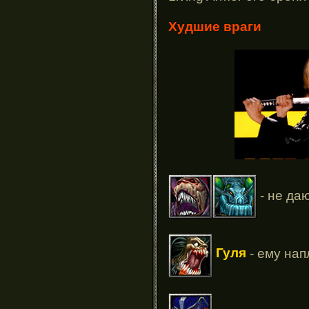
Худшие враги
- не даю
Гуля
- ему нап