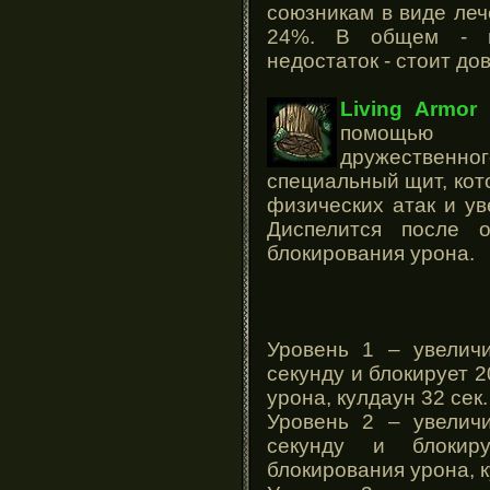
союзникам в виде леч
24%. В общем - пр
недостаток - стоит до
Living Armor
(
помощью м
дружествен
специальный щит, кот
физических атак и ув
Диспелится после о
блокирования урона.
Уровень 1 – увелич
секунду и блокирует 2
урона, кулдаун 32 сек.
Уровень 2 – увелич
секунду и блокир
блокирования урона, к