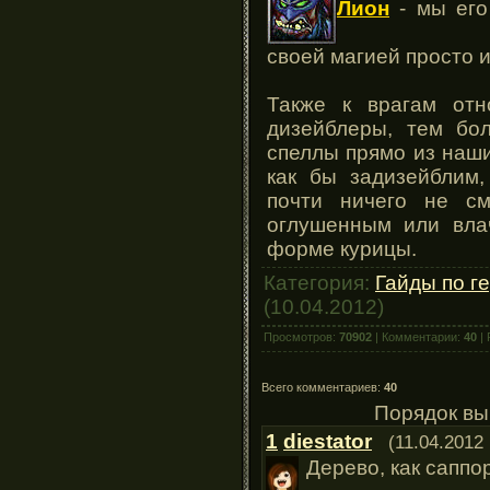
Лион
- мы его
своей магией просто 
Также к врагам отн
дизейблеры, тем бол
спеллы прямо из наши
как бы задизейблим,
почти ничего не см
оглушенным или вла
форме курицы.
Категория:
Гайды по г
(10.04.2012)
Просмотров:
70902
| Комментарии:
40
| 
Всего комментариев:
40
Порядок вы
1
diestator
(11.04.2012 
Дерево, как саппо