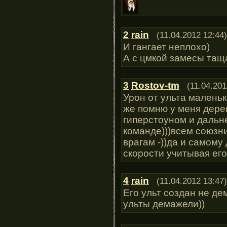
2
rain
(11.04.2012 12:44)
И гангает неплохо)
А с цмкой замесы таща
3
Rostov-tm
(11.04.201
Урон от ульта маленьк
же помню у меня дере
гиперстоуном и даль
команде)))всем союзни
врагам -))да и самому
скорости учитывая его
4
rain
(11.04.2012 13:47)
Его ульт создан не де
ульты демажели))