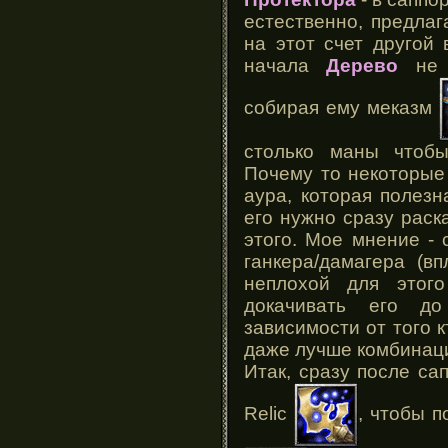
естественно, предлаг
на этот счет другой 
начала
Дерево
не с
собирая ему меказм
столько маны чтобы
Почему то некоторые
аура, которая полезн
его нужно сразу раск
этого. Мое мнение -
ганкера/дамагера (в
неплохой для этог
докачивать его до
зависимости от того 
даже лучше комбинаци
Итак, сразу после са
Relic
, чтобы п