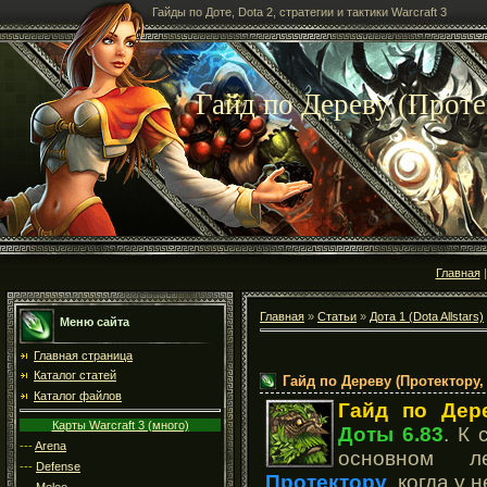
Гайды по Доте, Dota 2, стратегии и тактики Warcraft 3
Гайд по Дереву (Протект
Главная
Главная
»
Статьи
»
Дота 1 (Dota Allstars)
Меню сайта
Главная страница
Каталог статей
Гайд по Дереву (Протектору, R
Каталог файлов
Гайд по Дере
Карты Warcraft 3 (много)
Доты 6.83
. К 
---
Arena
основном 
---
Defense
Протектору
, когда у
---
Melee