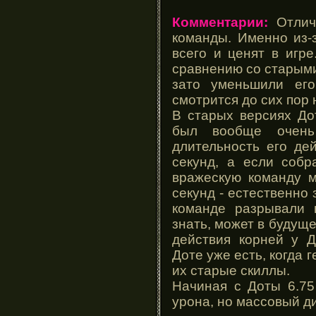
Комментарии:
Отличн
команды. Именно из-
всего и ценят в игре
сравнению со старым
зато уменьшили его
смотрится до сих пор 
В старых версиях Дот
был вообще очень
длительность его де
секунд, а если собр
вражескую команду 
секунд - естественно
команде разрывали 
знать, может в будущ
действия корней у Д
Доте уже есть, когда
их старые скиллы.
Начиная с Доты 6.75
урона, но массовый д