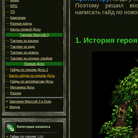
Поэтому решил вос
---
RPG
написать гайд по нов
---
TD
---
Кампании
---
Разные карты
---
Карты первой Доты
Тактики Warcraft 3
1. История героя
---
Тактики за альянс
---
Тактики за орду
---
Тактики за нежить
---
Тактики за ночных эльфов
Первая Дота
---
Гайды по героям Доты 1
--
Карта гайдов по героям Доты
---
Гайды по артефактам Доты
---
Механика Доты
---
Разное
Картинки Warcraft 3 и Dota
Форум
Категории каталога
Гайды по героям
[128]