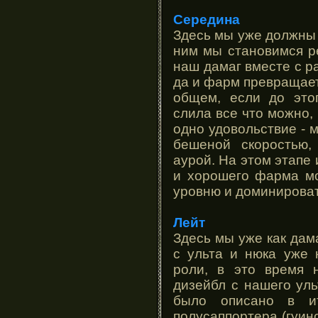
Середина
Здесь мы уже должны 
ним мы становимся р
наш дамаг вместе с р
да и фарм превращает
общем, если до это
слила все что можно,
одно удовольствие - 
бешеной скоростью,
аурой. На этом этапе 
и хорошего фарма мо
уровню и доминироват
Лейт
Здесь мы уже как дам
с ульта и нюка уже 
роли, в это время 
дизейбл с нашего уль
было описано в ит
полусаппортера (гуин