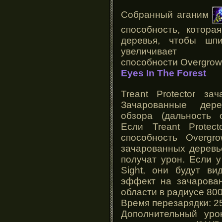
Собранный аганим
способность, котора
деревья, чтобы шп
увеличивает
способности
Overgrow
Eyes In The Forest
Treant Protector
зача
Зачарованные дере
обзора (дальность 
Если
Treant Protect
способность
Overgro
зачарованных деревь
получат урон. Если 
Sight
, они будут ви
эффект на зачарован
области в радиусе 80
Время перезарядки: 2
Дополнительный уро