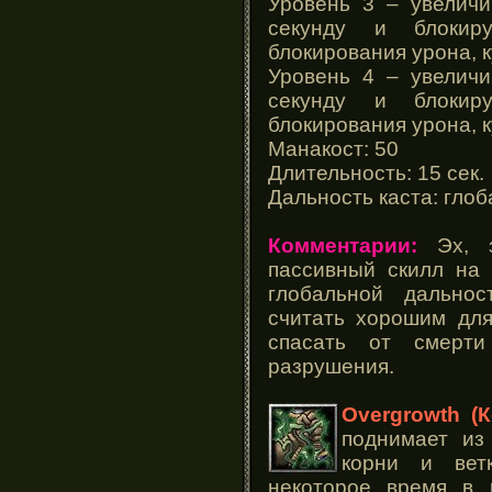
Уровень 3 – увеличи
секунду и блокир
блокирования урона, к
Уровень 4 – увеличи
секунду и блокир
блокирования урона, к
Манакост: 50
Длительность: 15 сек.
Дальность каста: гло
Комментарии:
Эх, з
пассивный скилл на 
глобальной дально
считать хорошим для
спасать от смерти
разрушения.
Overgrowth (К
поднимает из
корни и вет
некоторое время в 