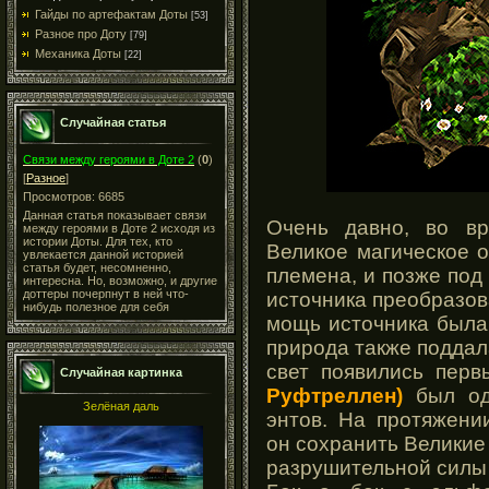
Гайды по артефактам Доты
[53]
Разное про Доту
[79]
Механика Доты
[22]
Случайная статья
Связи между героями в Доте 2
(
0
)
[
Разное
]
Просмотров: 6685
Данная статья показывает связи
Очень давно, во вр
между героями в Доте 2 исходя из
истории Доты. Для тех, кто
Великое магическое 
увлекается данной историей
статья будет, несомненно,
племена, и позже под
интересна. Но, возможно, и другие
доттеры почерпнут в ней что-
источника преобразов
нибудь полезное для себя
мощь источника была
природа также поддал
свет появились пер
Случайная картинка
Руфтреллен)
был од
Зелёная даль
энтов. На протяжени
он сохранить Великие 
разрушительной силы