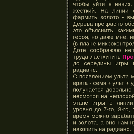
чтобы уйти в инвиз,
жесткий. На линии 
фармить золото - вы
Дерева прекрасно обс
это объяснить, каки
героя, но даже мне, 
(в плане микроконтрол
Доте соображаю непл
труда ластхитить
Про
до середины игры 
радианс.
С появлением ульта 
врага - семя + ульт + 
получается довольно
несмотря на неплохо
этапе игры с линии
уровня до 7-го, 8-го,
время можно зарабат
и золота, а оно нам 
накопить на радианс.