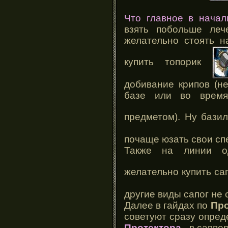
Что главное в начал
взять побольше леч
желательно стоять н
купить топорик
добивание крипов (н
базе или во время
предметом). Ну бази
почаще юзать свои сп
Также на линии о
желательно купить са
другие виды сапог не 
Далее в гайдах по
Про
советуют сразу опреде
Протектора
- в саппо