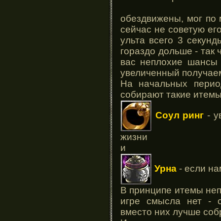
обездвижены, мог по
сейчас не советую его
ульта всего 3 секун
гораздо дольше - так 
вас неплохие шансы 
увеличенный получае
На начальных перио
собирают такие итемы
Соул ринг
- у
жизни
и
Урна
- если на
В принципе итемы неп
игре смысла нет - с
вместо них лучше собр