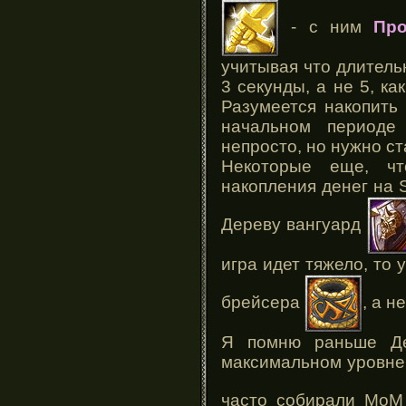
- с ним
Про
учитывая что длительн
3 секунды, а не 5, ка
Разумеется накопить 
начальном периоде
непросто, но нужно ст
Некоторые еще, чт
накопления денег на S
Дереву вангуард
игра идет тяжело, то 
брейсера
, а н
Я помню раньше Де
максимальном уровне 
часто собирали Мо