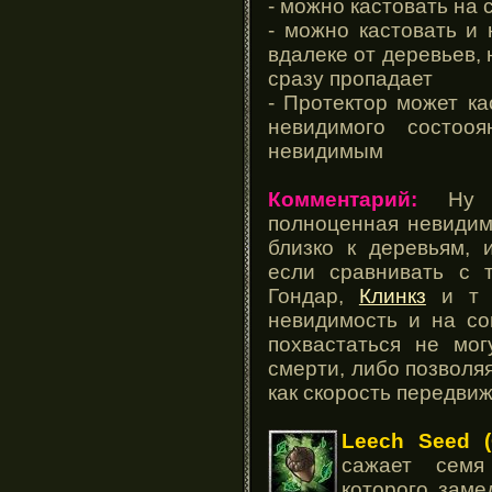
- можно кастовать на 
- можно кастовать и
вдалеке от деревьев, 
сразу пропадает
- Протектор может ка
невидимого состоо
невидимым
Комментарий:
Ну э
полноценная невидим
близко к деревьям, 
если сравнивать с 
Гондар,
Клинкз
и т д
невидимость и на со
похвастаться не мог
смерти, либо позволяя
как скорость передви
Leech Seed 
сажает семя
которого заме