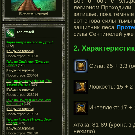
Бок о бок с эльф
легионом.Проходили
затишье, пока темные
[
Красоты природы
]
вот снова силы тьмы 
защитник леса
Проте
Топ статей
силы Сентинелей уже 
Карта гайдов по героям Доты 1
2. Характеристик
(
272
)
[
Гайды по героям
]
Просмотров: 710350
Гайд по Снайперу (Dwarven
Сила: 25 + 3.3 (
Sniper)
(
173
)
[
Гайды по героям
]
Просмотров: 236404
Гайд по Хускару (Huskar, The
Sacred Warrior)
(
265
)
Ловкость: 15 + 2
[
Гайды по героям
]
Просмотров: 236214
Гайд по Войду (Faceless Void,
Darkterror)
(
197
)
Интеллект: 17 + 
[
Гайды по героям
]
Просмотров: 219923
Гайд по Траксе (Traxex, Drow
Ranger)
(
89
)
Атака: 81-89 (урона в
[
Гайды по героям
]
нехило)
Просмотров: 201320