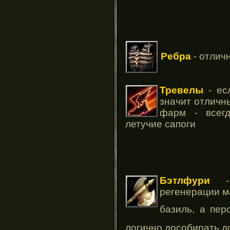
Ребра
- отлич
Тревелы
- есл
значит отличн
фарм - всег
летучие сапоги
Бэтлфури
- 
регенерации м
базиль, а пер
логично дособирать д