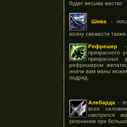
будет весьма жестко
Шива
- посл
волну свежести также
Рефрешер
- 
прекрасного у
прекрасных 
рефрешером желател
иначе вам маны может 
подряд.
Алебарда
- о
всех силови
смотрится в
уклонение при большо