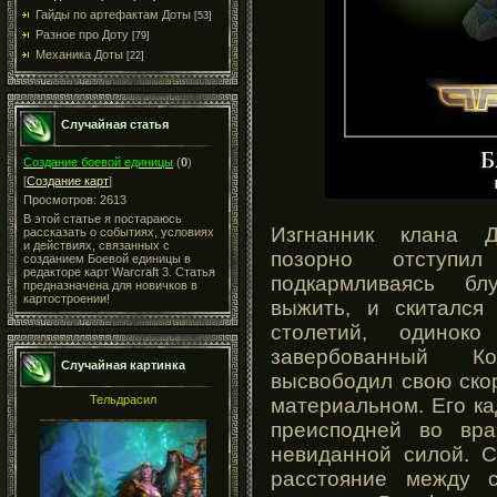
Гайды по артефактам Доты
[53]
Разное про Доту
[79]
Механика Доты
[22]
Случайная статья
Создание боевой единицы
(
0
)
[
Создание карт
]
Просмотров: 2613
В этой статье я постараюсь
Изгнанник клана Д
рассказать о событиях, условиях
и действиях, связанных с
позорно отступи
созданием Боевой единицы в
редакторе карт Warcraft 3. Статья
подкармливаясь б
предназначена для новичков в
картостроении!
выжить, и скитался
столетий, одино
завербованный К
Случайная картинка
высвободил свою ско
Тельдрасил
материальном. Его к
преисподней во вра
невиданной силой. С
расстояние между 