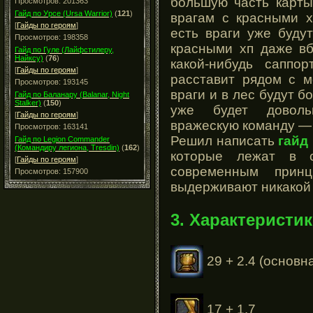
большую часть карты
Просмотров: 201363
Гайд по Урсе (Ursa Warrior)
(
121
)
врагам с красными х
[
Гайды по героям
]
есть враги уже буду
Просмотров: 198358
красными хп даже вб
Гайд по Гуле (Лайфстилеру,
Найксу)
(
76
)
какой-нибудь саппо
[
Гайды по героям
]
расставит рядом с м
Просмотров: 193145
враги и в лес будут б
Гайд по Баланару (Balanar, Night
Stalker)
(
150
)
уже будет доволь
[
Гайды по героям
]
вражескую команду — 
Просмотров: 163141
Решил написать
гайд
Гайд по Legion Commander
(Командиру легиона, Tresdin)
(
162
)
которые лежат в с
[
Гайды по героям
]
современным при
Просмотров: 157900
выдерживают никакой 
3. Характеристик
29 + 2.4 (основн
17 + 1.7