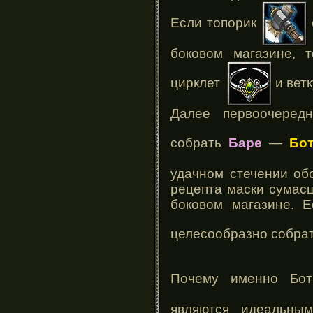
Если топорик
боковом магазине, 
цирклет
и вет
Далее первоочеред
собрать
Баре
—
Бо
удачном стечении обс
рецепта маски сумас
боковом магазине. Е
целесообразно собра
Почему именно Б
являются идеальны