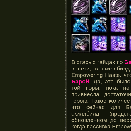
В старых гайдах по
Б
в сети, в скиллбилд
Empowering Haste, ч
Барой
. Да, это был
той поры, пока не
привнесла достаточ
герою. Такое количес
что сейчас для Ба
скиллбилд (пред
обновленном до верс
когда пассивка Empow