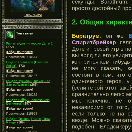
секунды, Barathrum,
просто достойный про
[
Обои WoW
]
2. Общая характ
Топ статей
Баратрум
, он же
Б
Спиритбрейкер
, явл
Карта гайдов по героям Доты 1
(
272
)
Доте и грозой игр в п
[
Гайды по героям
]
вы вряд ли его увидит
Просмотров: 710644
контрится кем-нибудь 
Гайд по Снайперу (Dwarven
Sniper)
(
173
)
не могу сказать, 
[
Гайды по героям
]
состоит в том, что 
Просмотров: 236447
одиночного героя, у
Гайд по Хускару (Huskar, The
Sacred Warrior)
(
265
)
(если герой этот како
[
Гайды по героям
]
сравнительно легко мо
Просмотров: 236272
мы, конечно, не о
Гайд по Войду (Faceless Void,
Darkterror)
(
197
)
независимо от того,
[
Гайды по героям
]
если только не на с
Просмотров: 219969
везде. Можно сказат
Гайд по Траксе (Traxex, Drow
Ranger)
(
89
)
подобен Бладсикер
[
Гайды по героям
]