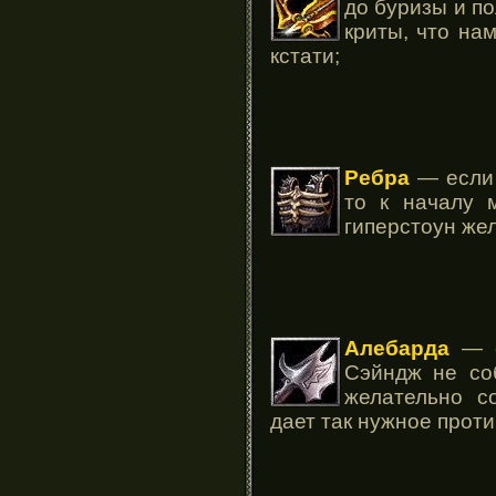
до буризы и п
криты, что на
кстати;
Ребра
— если 
то к началу 
гиперстоун же
Алебарда
— е
Сэйндж не со
желательно с
дает так нужное проти