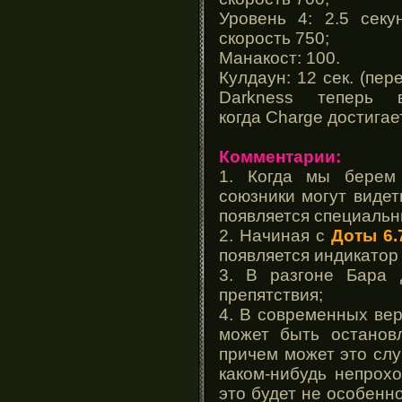
Уровень 4: 2.5 секу
скорость 750;
Манакост: 100.
Кулдаун: 12 сек. (пе
Darkness
теперь вк
когда
Charge
достигае
Комментарии:
1. Когда мы берем 
союзники могут видеть
появляется специальн
2. Начиная с
Доты 6.
появляется индикатор 
3. В разгоне Бара 
препятствия;
4. В современных ве
может быть остановл
причем может это слу
каком-нибудь непрох
это будет не особенн