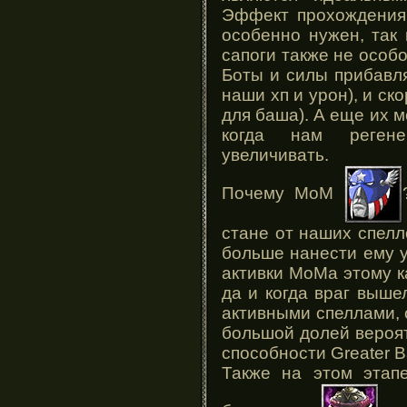
Эффект прохождения 
особенно нужен, так 
сапоги также не особо
Боты и силы прибавл
наши хп и урон), и ск
для баша). А еще их 
когда нам реген
увеличивать.
Почему МоМ
стане от наших спелл
больше нанести ему у
активки МоМа этому к
да и когда враг выше
активными спеллами, 
большой долей вероят
способности Greater B
Также на этом эта