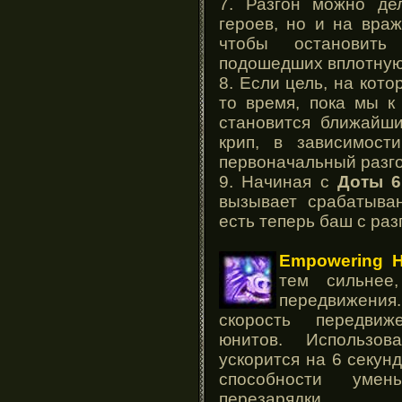
7. Разгон можно де
героев, но и на враж
чтобы остановить 
подошедших вплотную
8. Если цель, на кото
то время, пока мы к
становится ближайши
крип, в зависимост
первоначальный разго
9. Начиная с
Доты 6
вызывает срабатыван
есть теперь баш с раз
Empowering H
тем сильнее
передвижения.
скорость передвиж
юнитов. Использов
ускорится на 6 секунд
способности уме
перезарядки.