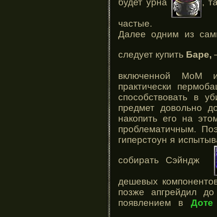
будет урна
, т
частые.
Далее одним из сам
следует купить
Баре,
включенной МоМ и
практически пермоба
способствовать в уб
предмет довольно до
накопить его на это
проблематичным. Поэ
гиперстоун я испыты
собирать Сэйндж
дешевых компонентов
позже апгрейдил до
появлением в
Доте