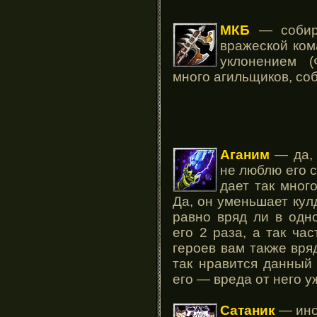
МКБ
— собира
вражеской ком
уклонением (
много агильщиков, со
Аганим
— да, 
не люблю его с
дает так мног
Да, он уменьшает кулд
равно вряд ли в одн
его 2 раза, а так ча
героев вам также вря
так нравится данный
его — вреда от него у
Сатаник
— ино