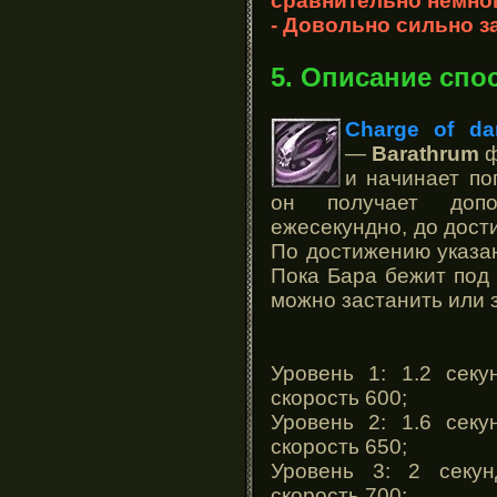
сравнительно немно
- Довольно сильно за
5. Описание спо
Charge of da
—
Barathrum
ф
и начинает по
он получает допо
ежесекундно, до дост
По достижению указан
Пока Бара бежит под 
можно застанить или 
Уровень 1: 1.2 секу
скорость 600;
Уровень 2: 1.6 секу
скорость 650;
Уровень 3: 2 секун
скорость 700;