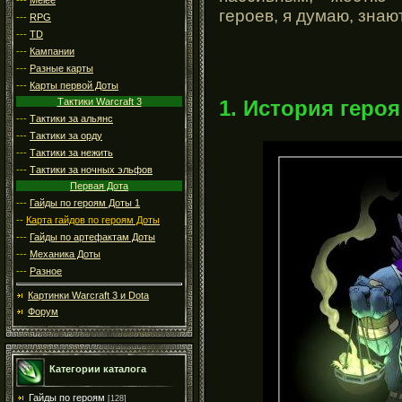
героев, я думаю, знаю
---
RPG
---
TD
---
Кампании
---
Разные карты
---
Карты первой Доты
1. История героя
Тактики Warcraft 3
---
Тактики за альянс
---
Тактики за орду
---
Тактики за нежить
---
Тактики за ночных эльфов
Первая Дота
---
Гайды по героям Доты 1
--
Карта гайдов по героям Доты
---
Гайды по артефактам Доты
---
Механика Доты
---
Разное
Картинки Warcraft 3 и Dota
Форум
Категории каталога
Гайды по героям
[128]