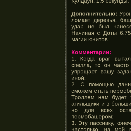
Кулдаун: 1.5 секунды.
Дополнительно:
Урон
ломает деревья, баш
удар не был нанесе
Начиная с Доты 6.75
магии юнитов.
Комментарии:
1. Когда враг выта
спелла, то он часто
упрощает вашу зада
иной;
2. С помощью данн
сможем стать пермоб
Троллем нам будет т
агильщики и в больши
но для всех оста
пермобашером;
3. Эту пассивку, коне
настолько, на мой в