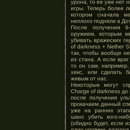
урона, то ее уже нет 
игры. Теперь более л
котором сначала ма
неплохо подняли в Дот
После получения 6
оружием, которым м
убивать вражеских ге
of darkness + Nether 
так, чтобы вообще не
из стана. А если враг
то он сам, например,
хекс, или сделать б
живым от нас.
Некоторые могут сп
Charge of darkness до
после получения уль
прокачаем данный спе
уже на ранних этап
шанс убить кого-ниб
(обидно будет, если и
один уровень разгона 