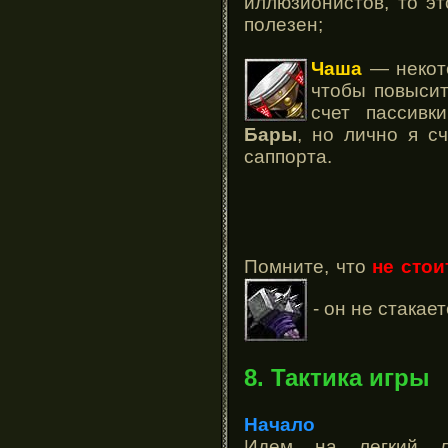
иллюзионистов, то э
полезен;
Чаша
— некот
чтобы повысит
счет пассивк
Бары
, но лично я с
саппорта.
Помните, что
не сто
- он не стакает
8. Тактика игры
Начало
Идем на легкий л