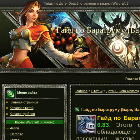
Гайды по Доте, Dota 2, стратегии и тактики Warcraft 3
Гайд по Баратруму (Бар
Главная
Главная
»
Статьи
»
Дота 1 (Dota Allstars)
Меню сайта
Главная страница
Каталог статей
Гайд по Баратруму (Баре, Bar
Каталог файлов
Гайд по Бара
Карты Warcraft 3 (много)
6.83
. Этого 
---
Arena
обладающего
---
Defense
пассивным, жестко
---
Melee