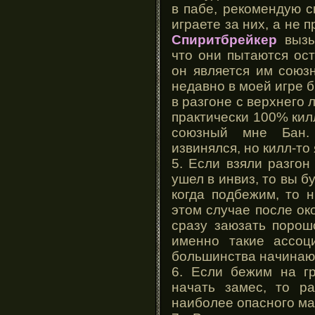
в пабе, рекомендую с
играете за них, а не 
Спиритбрейкер
вызыв
что они пытаются ост
он является им союз
недавно в моей игре б
в разгоне с верхнего 
практически 100% килл
союзный мне Бан. 
извинялся, но килл-то 
5. Если взяли разгон
ушел в инвиз, то вы б
когда подбежим, то н
этом случае после ок
сразу заюзать порош
именно такие ассоц
большинства начинаю
6. Если бежим на гр
начать замес, то ра
наиболее опасного ма