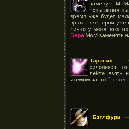
замену МоМ
повышения выж
время уже будет мало
вражеские герои уже 
лично у меня пока не
Баре
МоМ заменять на
Тарасик
— есл
силовиков, т
лейте взять 
итемом часто бывает 
Бэтлфури
— 