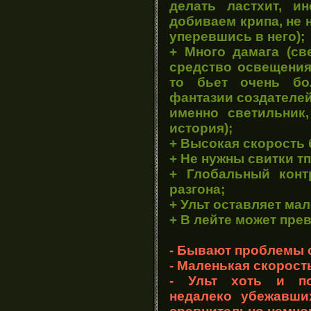
делать ластхит, и
добиваем крипа, не 
уперевшись в него);
+ Много дамага (св
средство освещения
то бьет очень бо
фантазии создателей
именно светильник
история);
+ Высокая скорость б
+ Не нужны свитки тп
+ Глобальный конт
разгона;
+ Ульт оставляет ма
+ В лейте может пре
- Бывают проблемы с
- Маленькая скорость
- Ульт хоть и по
недалеко убежавши