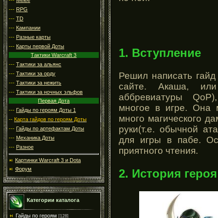
---
RPG
---
TD
---
Кампании
---
Разные карты
---
Карты первой Доты
1. Вступление
Тактики Warcraft 3
---
Тактики за альянс
Решил написать гайд 
---
Тактики за орду
---
Тактики за нежить
сайте. Акаша, ил
---
Тактики за ночных эльфов
аббревиатуры QoP)
Первая Дота
многое в игре. Она 
---
Гайды по героям Доты 1
много магического да
--
Карта гайдов по героям Доты
руки(т.е. обычной ат
---
Гайды по артефактам Доты
для игры в пабе. О
---
Механика Доты
---
Разное
приятного чтения.
Картинки Warcraft 3 и Dota
Форум
2. История героя
Категории каталога
Гайды по героям
[128]