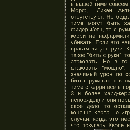
в вашей тиме совсем 
Морф, Ликан, Анти
отсутствуют. Но бед
тиме могут быть ха
фидеры/етц, то с руки
керри не нафармили
убивать. Если это ва
врагам лица с руки. К
такое "бить с руки", то
атаковать. Но в то
атаковать "мощно",
значимый урон по с
бить с руки в основно
тиме с керри все в по
3 и более хард-керр
непорядок) и они но
свое дело, то оста
конечно Квопа не иг
случаи, когда это н
что покупать Квопе 