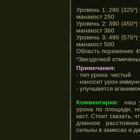
Уровень 1: 290 (325*) 
манакост 250
Уровень 2: 390 (450*) 
манакост 360
Уровень 3: 490 (575*) 
манакост 500
Область поражения: 4
*Звездочкой отмечены
Примечания:
- тип урона: чистый
- наносит урон иммун
- улучшается аганимо
Комментарии
: наш у
урона по площади, н
каст. Стоит сказать, ч
длинное расстояни
сильны в замесах и да