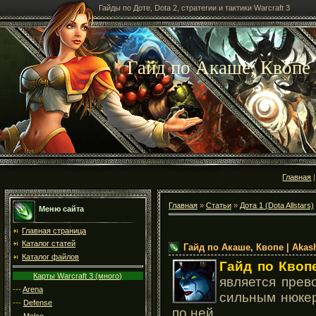
Гайды по Доте, Dota 2, стратегии и тактики Warcraft 3
Гайд по Акаше, Квопе |
Главная
Главная
»
Статьи
»
Дота 1 (Dota Allstars)
Меню сайта
Главная страница
Каталог статей
Гайд по Акаше, Квопе | Akash
Каталог файлов
Гайд по Квоп
Карты Warcraft 3 (много)
является прев
---
Arena
сильным нюкеро
---
Defense
по ней.
---
Melee