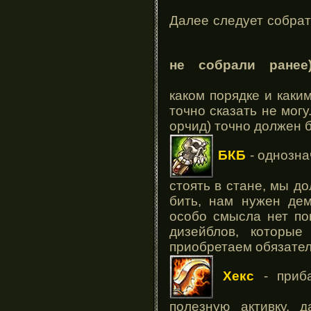
Далее следует собрат
не собрали ранее
каком порядке и каки
точно сказать не мог
орчид) точно должен 
БКБ
- однозна
стоять в стане, мы до
бить, нам нужен де
особо смысла нет по
дизейблов, которы
приобретаем обязател
Хекc
- приба
полезную активку, 