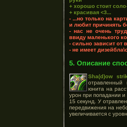
+
хорошо стоит соло
+ красивая <3...
- ...но только на кар
и любит причинять бо
- нас не очень тру
ввиду маленького ко
- сильно зависит от 
- не имеет дизейбла\
5. Описание спо
Sha(d)ow stri
отравленный 
юнита на расс
урон при попадании и
15 секунд. У отравле
передвижения на неб
увеличивается с уров