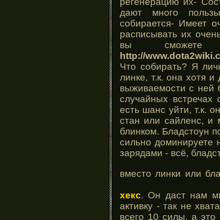
регенерацию их- Сос
дают много польз
собирается- Имеет о
расписывать их очень
вы сможете
http://www.dota2wiki.
Что собирать? Я лич
линке, т.к. она хотя и
выживаемости с ней 
случайных встречах 
есть шанс уйти, т.к. 
стан или сайленс, и
блинком. Бладстоун п
сильно доминируете н
зарядами - всё, бладс
вместо линки или бл
хекс
. Он даст нам м
активку - так не хва
всего 10 силы, а это 