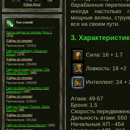
барабанные перепонк
[
Обои Дота
]
иногда настолько 
мощные волны, струя
Топ статей
все на своем пути.
Карта гайдов по героям Доты 1
3. Характеристик
(
272
)
[
Гайды по героям
]
Просмотров: 710311
Гайд по Снайперу (Dwarven
Сила: 16 + 1.7
Sniper)
(
173
)
[
Гайды по героям
]
Просмотров: 236400
Ловкость: 18 +2
Гайд по Хускару (Huskar, The
Sacred Warrior)
(
265
)
[
Гайды по героям
]
Интеллект: 24 + 
Просмотров: 236208
Гайд по Войду (Faceless Void,
Darkterror)
(
197
)
[
Гайды по героям
]
Атака: 49-57
Просмотров: 219915
Броня: 1.5
Гайд по Траксе (Traxex, Drow
Скорость передвижени
Ranger)
(
89
)
[
Гайды по героям
]
Дальность атаки: 550
Просмотров: 201315
Начальные ХП - 454
Гайд по Урсе (Ursa Warrior)
(
121
)