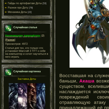
Гайды по артефактам Доты
[53]
Разное про Доту
[79]
Механика Доты
[22]
Случайная статья
Начинающему варкрафтеру
(
2
)
[
Разное
]
Просмотров: 4972
Статья для тех, кто только что
установил Warcraft 3 TFT к себе
на компьютер и хочет научиться в
него играть
Случайная картинка
Восставшая на служе
Заставка Доты
баньши,
Акаша
возже
существом, вселивш
наслаждается исклю
повреждений сво
отравляющую атаку 
принадлежащий её п