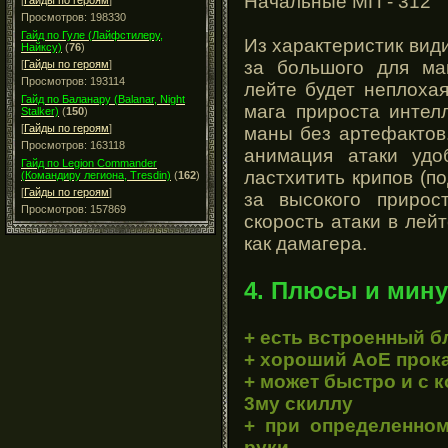
Начальные МП - 312
[
Гайды по героям
]
Просмотров: 198330
Гайд по Гуле (Лайфстилеру,
Из характеристик види
Найксу)
(
76
)
за большого для ма
[
Гайды по героям
]
Просмотров: 193114
лейте будет неплоха
Гайд по Баланару (Balanar, Night
мага прироста интел
Stalker)
(
150
)
[
Гайды по героям
]
маны без артефактов
Просмотров: 163118
анимация атаки удо
Гайд по Legion Commander
ластхитить крипов (по
(Командиру легиона, Tresdin)
(
162
)
[
Гайды по героям
]
за высокого прирос
Просмотров: 157869
скорость атаки в лейт
как дамагера.
4. Плюсы и мину
+ есть встроенный б
+ хороший АоЕ прока
+ может быстро и с
3му скиллу
+ при определенно
руки