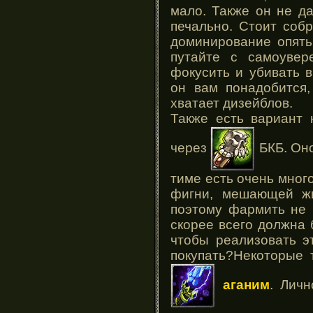
мало. Также он не да
печально. Стоит соб
доминирование опять
путайте с самоувер
фокусить и убивать в
он вам понадобится
хватает дизейблов.
Также есть вариант 
через
БКБ. Оно
тиме есть очень мног
фигни, мешающей жи
поэтому фармить не 
скорее всего должна
чтобы реализовать э
покупать?
Некоторые 
аганим
. Личн