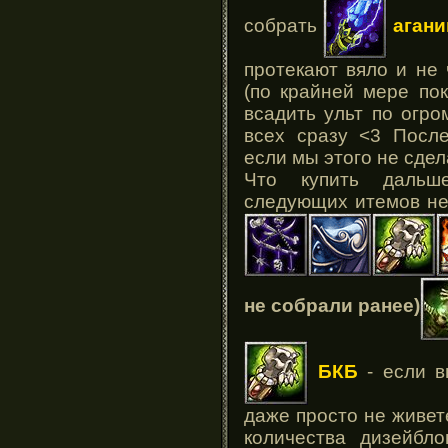
собрать
аган
протекают вяло и не 
(по крайней мере по
всадить ульт по огро
всех сразу <3 Посл
если мы этого не сдел
Что купить дальше
следующих итемов не
не собрали ранее)
БКБ
- если 
даже просто не живет
количества дизейбл