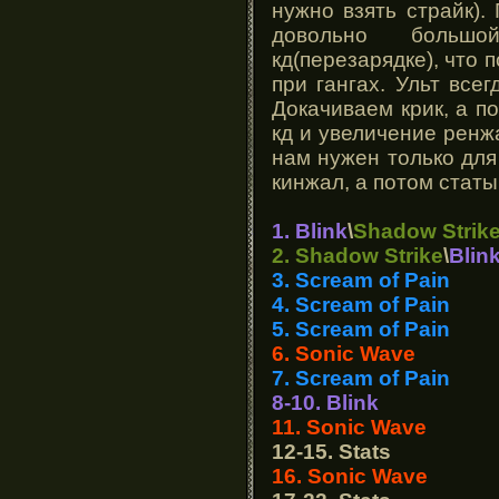
нужно взять страйк). 
довольно больш
кд(перезарядке), что 
при гангах. Ульт все
Докачиваем крик, а по
кд и увеличение ренж
нам нужен только дл
кинжал, а потом статы
1. Blink
\
Shadow Strik
2. Shadow Strike
\
Blin
3. Scream of Pain
4. Scream of Pain
5. Scream of Pain
6. Sonic Wave
7. Scream of Pain
8-10. Blink
11. Sonic Wave
12-15. Stats
16. Sonic Wave