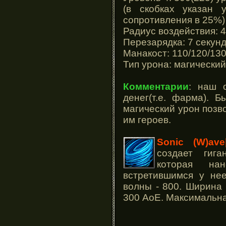
(в скобках указан
сопротивления в 25%)
Радиус воздействия: 
Перезарядка: 7 секун
Манакост: 110/120/13
Тип урона: магический
Комментарии
: наш 
денег(т.е. фарма). 
магический урон позво
им героев.
Sonic (W)ave
создает гига
которая на
встретившимся у нее
волны - 800. Ширина
300 AoE. Максимальна