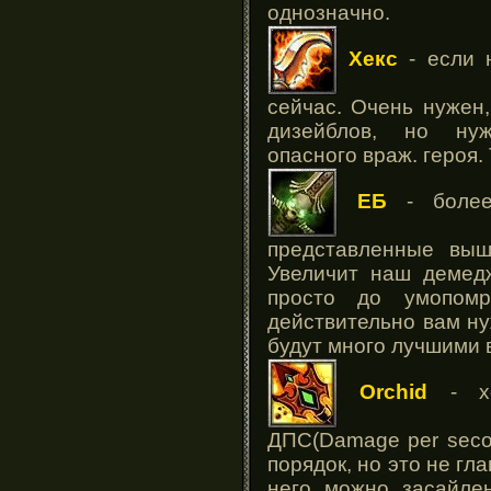
однозначно.
Хекс
- если 
сейчас. Очень нужен
дизейблов, но нуж
опасного враж. героя.
ЕБ
- боле
представленные выш
Увеличит наш демед
просто до умопомр
действительно вам ну
будут много лучшими 
Orchid
- х
ДПС(Damage per secon
порядок, но это не гл
него можно засайлен