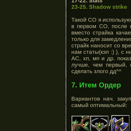
17-22. Stats
23-25. Shadow strike
Такой СО я использую 
в первом СО, после 
вместо страйка качае
только для замедления
страйк наносит со вр
нам статы(кэп :) ), с
АС, хп, мп и др. пок
лучше, чем первый,
сделать злого дд^^
7. Итем Ордер
Вариантов нач. заку
самый оптимальный:
/