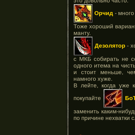
это довольно часто.
Орчид
- много
Тоже хороший вариант
манту.
Дезолятор
- х
с МКБ собирать не со
одного итема на чист
и стоит меньше, ч
намного хуже.
В лейте, когда уже 
покупайте
Бо
заменить каким-нибуд
по причине нехватки с