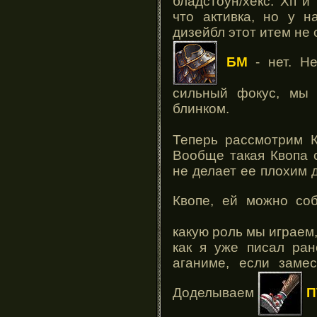
бладстоун/хекс. Хп и
что активка, но у н
дизейбл этот итем не 
БМ
- нет. Н
сильный фокус, мы 
блинком.
Теперь рассмотрим К
Вообще такая Квопа 
не делает ее плохим 
Квопе, ей можно со
какую роль мы играем,
как я уже писал ран
аганиме, если заме
Доделываем
П