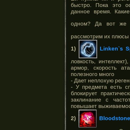
быстро. Пока это о
данное время. Каки
одном? Да вот же
рассмотрим их плюсы 
1)
Linken`s S
ловкость, интеллект)
армор, скорость ат
полезного много
- Дает неплохую реген
- У предмета есть сп
блокирует практичес
заклинание с часто
повышает выживаемо
2)
Bloodston