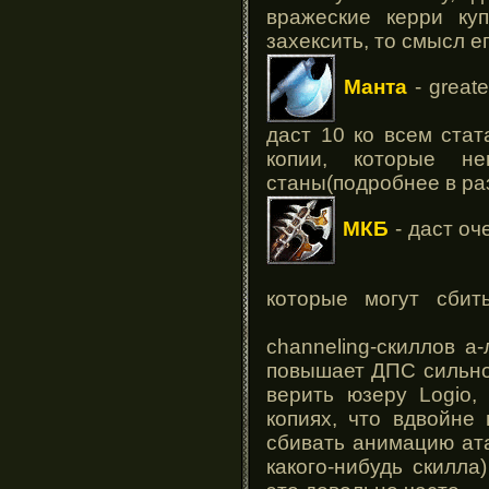
вражеские керри к
захексить, то смысл е
Манта
- great
даст 10 ко всем ста
копии, которые не
станы(подробнее в ра
МКБ
- даст оч
которые могут сби
channeling-скиллов а
повышает ДПС сильно,
верить юзеру Logio,
копиях, что вдвойне
сбивать анимацию ат
какого-нибудь скилл