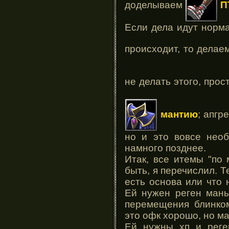
доделываем
П
Если дела идут норма
происходит, то дела
не делать этого, про
мантию
; апгр
но и это вовсе необ
намного позднее.
Итак, все итемы "по
быть, я перечислил. Т
есть основа или что
Ей нужен реген маны
перемещения блинко
это офк хорошо, но ма
Ей нужны хп и реге