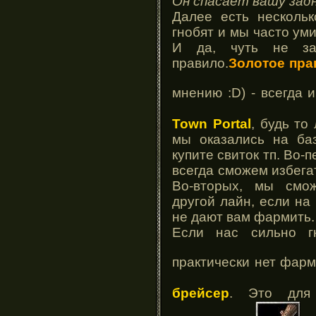
Он спасает вашу задн
Далее есть нескольк
гнобят и мы часто ум
И да, чуть не з
правило.
Золотое пра
мнению :D) - всегда
Town Portal
, будь то
мы оказались на баз
купите свиток тп. Во-
всегда сможем избегать
Во-вторых, мы смо
другой лайн, если на
не дают вам фармить.
Если нас сильно г
практически нет фар
брейсер
. Это для 