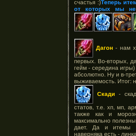
счастья :)
Теперь ите
от которых мы не
Дагон
- нам х
первых. Во-вторых, д
гейм - середина игры)
абсолютно. Ну и в-тре
выживаемость. Итог: 
Скади
- скад
статов, т.е. хп, мп, а
также как и мороз
максимально полезным
дает. Да и итемы 
наверняка есть - линк