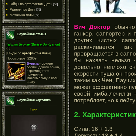
Гайды по артефактам Доты
[53]
Разное про Доту
[79]
Механика Доты
[22]
Вич Доктор
обычно 
ганкер, саппортер и 
Случайная статья
других чистых сапп
Гайд по Буризе (Buriza-Do Kyanon)
раскачивается к
(
9
)
превращается в саппо
[
Гайды по артефактам Доты
]
Просмотров: 22809
бы нахвать нельзя 
Буриза
- оружие
довольно неплохо сн
беспощадного воина,
стремящегося
скорости пуша он пр
причинить
максимальную боль
таким как Чен, Паучих
врагу
может эффективно пуш
своей имба-лечилки 
потребляет, но к лейт
Случайная картинка
Тини
2. Характеристик
Сила: 16 + 1.8
Ловкость: 13 + 1.4