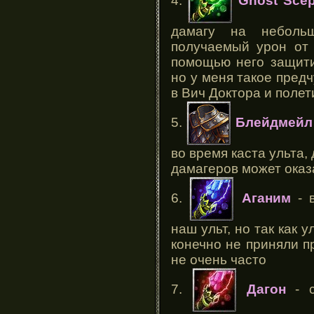
4.
Ghost Scep
дамагу на небольш
получаемый урон от 
помощью него защити
но у меня такое предч
в Вич Доктора и полет
5.
Блейдмейл
во время каста ульта,
дамагеров может ока
6.
Аганим
- в
наш ульт, но так как 
конечно не приняли п
не очень часто
7.
Дагон
- с