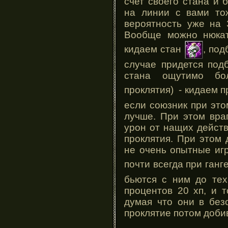
счет своего стана и 
на линии с вами тож
вероятность уже на 3
Вообще можно нюкат
кидаем стан
, по
случае придется подб
стана ощутимо бо
проклятия) - кидаем 
если союзник при это
лучше. При этом вра
урон от нащих действ
проклятия. При этом 
не очень опытные иг
почти всегда при ганг
бьются с ним до тех
процентов 20 хп, и 
думая что они в без
проклятие потом добив