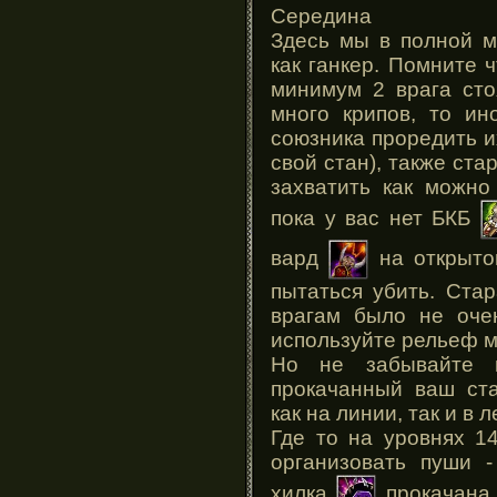
Середина
Здесь мы в полной м
как ганкер. Помните ч
минимум 2 врага сто
много крипов, то ин
союзника проредить и
свой стан), также ста
захватить как можно
пока у вас нет БКБ
вард
на открытой
пытаться убить. Стар
врагам было не очен
используйте рельеф м
Но не забывайте 
прокачанный ваш ста
как на линии, так и в л
Где то на уровнях 1
организовать пуши 
хилка
прокачана 