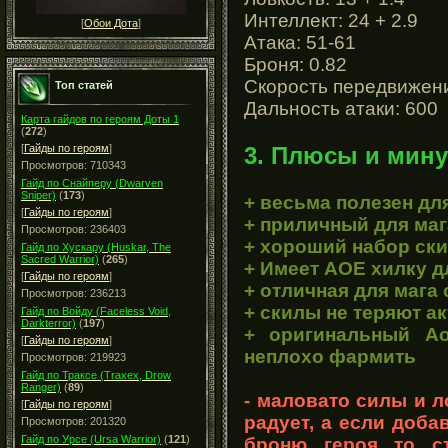
Интеллект: 24 + 2.9
[
Обои Дота
]
Атака: 51-61
Броня: 0.82
Скорость передвижени
Топ статей
Дальность атаки: 600
Карта гайдов по героям Доты 1
(
272
)
3. Плюсы и мину
[
Гайды по героям
]
Просмотров: 710343
Гайд по Снайперу (Dwarven
Sniper)
(
173
)
+ весьма полезен дл
[
Гайды по героям
]
+ приличный для маг
Просмотров: 236403
+ хороший набор ски
Гайд по Хускару (Huskar, The
Sacred Warrior)
(
265
)
+ Имеет АОЕ хилку д
[
Гайды по героям
]
+ отличная для мага
Просмотров: 236213
+ скилы не теряют ак
Гайд по Войду (Faceless Void,
Darkterror)
(
197
)
+ оригинальный Ао
[
Гайды по героям
]
неплохо фармить
Просмотров: 219923
Гайд по Траксе (Traxex, Drow
Ranger)
(
89
)
- маловато силы и л
[
Гайды по героям
]
радует, а если доба
Просмотров: 201320
Гайд по Урсе (Ursa Warrior)
(
121
)
броню героя то ст