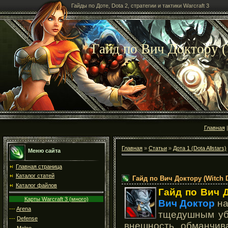
Гайды по Доте, Dota 2, стратегии и тактики Warcraft 3
Гайд по Вич Доктору (W
Главная
Главная
»
Статьи
»
Дота 1 (Dota Allstars)
Меню сайта
Главная страница
Каталог статей
Гайд по Вич Доктору (Witch Do
Каталог файлов
Гайд по Вич 
Карты Warcraft 3 (много)
Вич Доктор
на
---
Arena
тщедушным убо
---
Defense
внешность обманчив
---
Melee