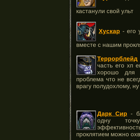
кастанули свой ульт
Хускар
- его 
вместе с нашим прокл
Террорблейд
часть его хп 
хорошо для 
проблема что не всег
врагу полудохлому, ну
Дарк Сир
- б
одну точк
эффективно
проклятием можно охв