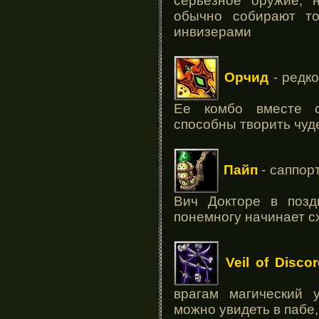
серьезное оружие, 
обычно собирают то
инвизерами
Орчид
- редко
Ее комбо вместе с
способны творить чуд
Пайп
- саппор
Вич Докторе в позд
понемногу начинает с
Veil of Disco
врагам магический 
можно увидеть в пабе