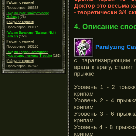
[
Гайды по героям
]
Доктор это весьма х
Просмотров: 198333
- теоретически 3/4 с
Гайд по Гуле (Лайфстилеру,
Найксу)
(
76
)
[
Гайды по героям
]
4. Описание спо
Просмотров: 193117
Гайд по Баланару (Balanar, Night
Stalker)
(
150
)
[
Гайды по героям
]
Paralyzing Ca
Просмотров: 163120
Гайд по Legion Commander
(Командиру легиона, Tresdin)
(
162
)
с парализирующим я
[
Гайды по героям
]
врага к врагу, стани
Просмотров: 157873
прыжке
Уровень 1 - 2 прыжк
крипам
Уровень 2 - 4 прыжк
крипам
Уровень 3 - 6 прыжк
крипам
Уровень 4 - 8 прыжко
крипам