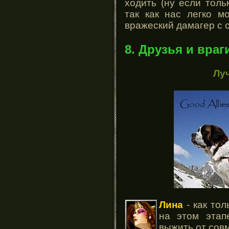
ходить (ну если толь
так как нас легко м
вражеский дамагер с 
8. Друзья и враг
Лу
Лина
- как тол
на этом этап
выжить от сов