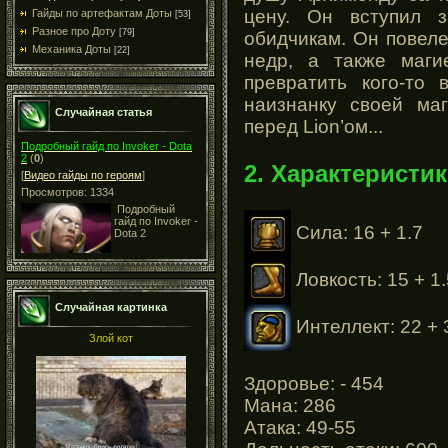
цену. Он вступил 
Гайды по артефактам Доты
[53]
Разное про Доту
[79]
обидчикам. Он повел
Механика Доты
[22]
недр, а также маги
превратить кого-то 
наизнанку своей ма
Случайная статья
перед Lion’ом...
Подробный гайд по Invoker - Dota
2
(
0
)
2. Характеристик
[
Видео гайды по героям
]
Просмотров: 1334
Подробный
гайд по Invoker -
Сила: 16 + 1.7
Dota 2
Ловкость: 15 + 1.
Случайная картинка
Интеллект: 22 + 
Злой кот
Здоровье: - 454
Мана: 286
Атака: 49-55