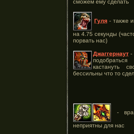
сможем ему сделать
Гуля
- также и
на 4.75 секунды (час
порвать нас)
Джаггернаут
-
подобраться
кастануть 
бессильны что то сде
- враг
неприятны для нас