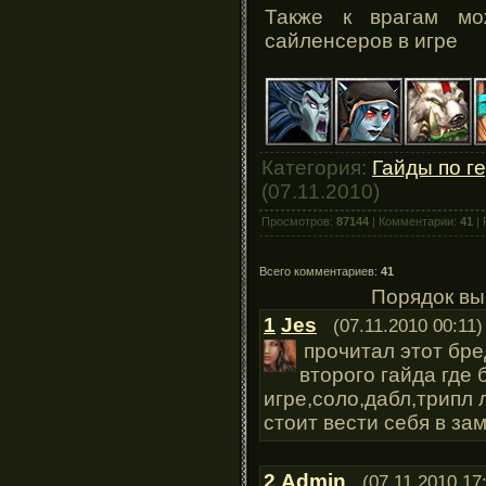
Также к врагам мо
сайленсеров в игре
Категория:
Гайды по г
(07.11.2010)
Просмотров:
87144
| Комментарии:
41
| 
Всего комментариев:
41
Порядок вы
1
Jes
(07.11.2010 00:11)
прочитал этот бре
второго гайда где 
игре,соло,дабл,трипл 
стоит вести себя в за
2
Admin
(07.11.2010 17