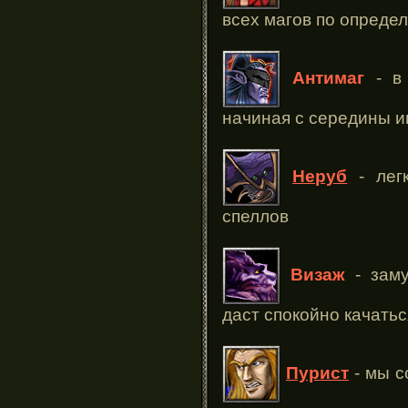
всех магов по опреде
Антимаг
- в 
начиная с середины и
Неруб
- легк
спеллов
Визаж
- заму
даст спокойно качатьс
Пурист
- мы с