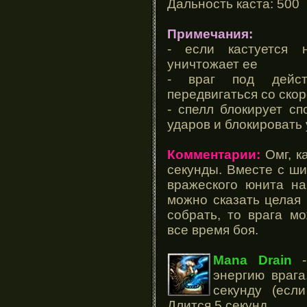
Дальность каста: 500
Примечания:
- если кастуется 
уничтожает ее
- враг под дейст
передвигаться со ско
- спелл блокирует сп
ударов и блокировать
Комментарии:
Омг, к
секунды. Вместе с ш
вражеского юнита на
можно сказать целая 
собрать, то врага м
все время боя.
Mana Drain
энергию врага
секунду (есл
Длится 5 секунд.