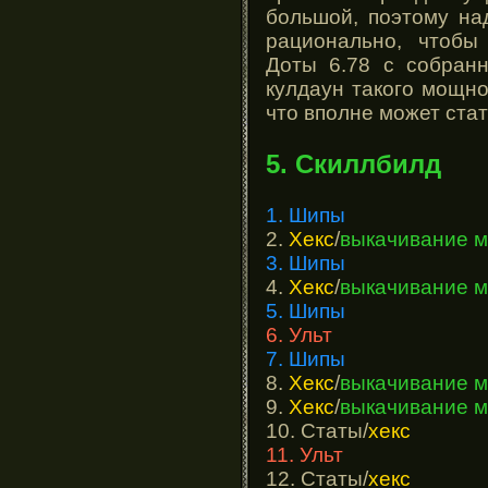
большой, поэтому на
рационально, чтобы
Доты 6.78 с собран
кулдаун такого мощно
что вполне может стат
5. Скиллбилд
1. Шипы
2.
Хекс
/
выкачивание 
3. Шипы
4.
Хекс
/
выкачивание 
5. Шипы
6. Ульт
7. Шипы
8.
Хекс
/
выкачивание 
9.
Хекс
/
выкачивание 
10. Статы/
хекс
11. Ульт
12. Статы/
хекс