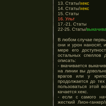
13. Статы/
хекс
14. Статы/
хекс
15. Статы
16. Ульт
17.-21. Статы
22-25. Статы/
выкачив
В любом случае первы
они и урон наносят, и
мере его доступност
остальных спеллов 
описать:
- вкачивается выкачи
на линии вы довольн
врагов или у крипо
продолжается до тех
пользоваться этой в
качается хекс.
- если с самого на
жесткий Лион-ганкер