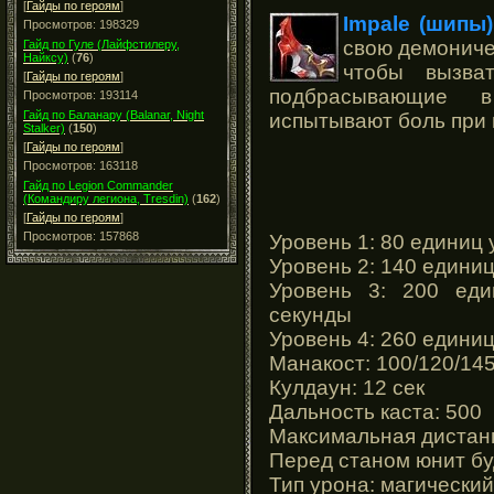
[
Гайды по героям
]
Impale (шипы)
Просмотров: 198329
свою демониче
Гайд по Гуле (Лайфстилеру,
Найксу)
(
76
)
чтобы вызва
[
Гайды по героям
]
подбрасывающие в
Просмотров: 193114
Гайд по Баланару (Balanar, Night
испытывают боль при 
Stalker)
(
150
)
[
Гайды по героям
]
Просмотров: 163118
Гайд по Legion Commander
(Командиру легиона, Tresdin)
(
162
)
[
Гайды по героям
]
Просмотров: 157868
Уровень 1: 80 единиц 
Уровень 2: 140 единиц
Уровень 3: 200 еди
секунды
Уровень 4: 260 единиц
Манакост: 100/120/14
Кулдаун: 12 сек
Дальность каста: 500
Максимальная дистанц
Перед станом юнит бу
Тип урона: магический