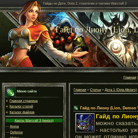
Гайды по Доте, Dota 2, стратегии и тактики Warcraft 3
Гайд по Лиону (Lion, 
Главная
Главная
»
Статьи
»
Дота 1 (Dota Allstars)
Меню сайта
Главная страница
Каталог статей
Гайд по Лиону (Lion, Demon 
Каталог файлов
Гайд по Лион
Карты Warcraft 3 (много)
можно сказать
---
Arena
- настолько уж
---
Defense
он может отлично игр
---
Melee