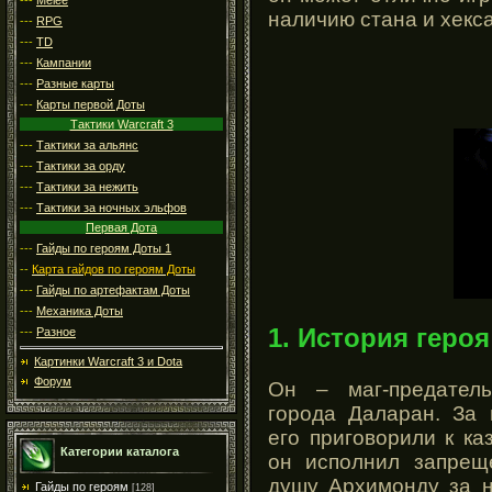
наличию стана и хекс
---
RPG
---
TD
---
Кампании
---
Разные карты
---
Карты первой Доты
Тактики Warcraft 3
---
Тактики за альянс
---
Тактики за орду
---
Тактики за нежить
---
Тактики за ночных эльфов
Первая Дота
---
Гайды по героям Доты 1
--
Карта гайдов по героям Доты
---
Гайды по артефактам Доты
---
Механика Доты
1. История героя
---
Разное
Картинки Warcraft 3 и Dota
Форум
Он – маг-предател
города Даларан. За 
его приговорили к ка
Категории каталога
он исполнил запрещ
душу Архимонду за 
Гайды по героям
[128]