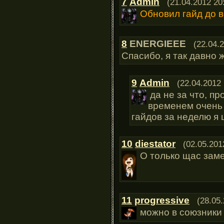
7
Admin
(21.04.2012 20
Обновил гайд до в
8
ENERGIEEE
(22.04.
Спасибо, я так давно 
9
Admin
(22.04.2012 
да не за что, пр
временем очень 
гайдов за неделю я 
10
diestator
(02.05.201
О только щас зам
11
progressive
(28.05
можно в союзники