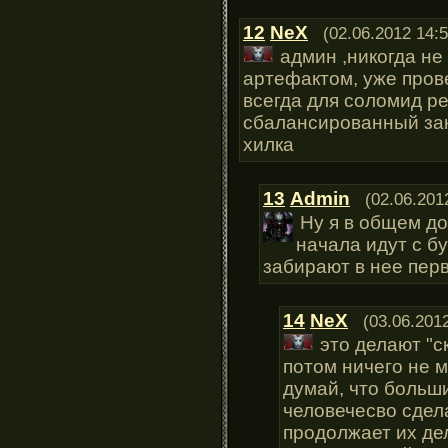
12
NeX
(02.06.2012 14:5
админ ,никогда не
артефактом, уже прове
всегда для соломид ре
сбалансированный заку
хилка
13
Admin
(02.06.201
Ну я в общем до
начала идут с б
забирают в нее пер
14
NeX
(03.06.201
это делают "с
потом ничего не м
думай, что больш
человечесво сдел
продолжает их дел