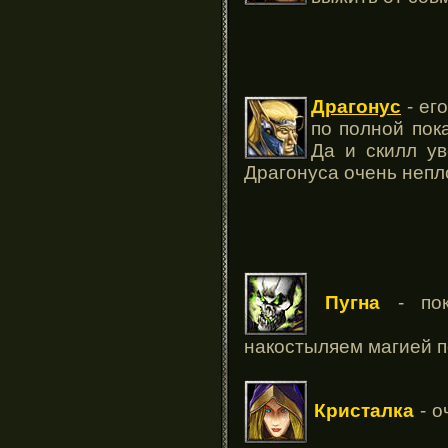
Драгонус
- ег
по полной пок
Да и скилл ув
Драгонуса очень непл
Пугна
- пок
накостыляем магией п
Кристалка
- о