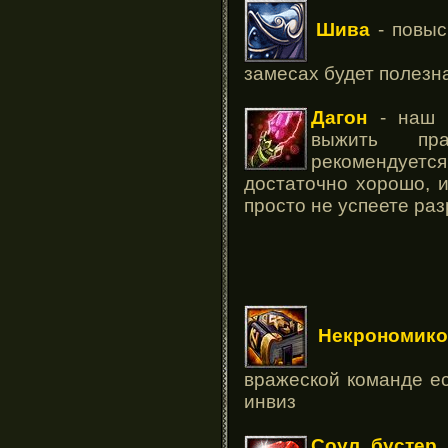
Шива
- повыс
замесах будет полезн
Дагон
- наш с
выжить пра
рекомендуется 
достаточно хорошо, 
просто не успеете ра
Некрономико
вражеской команде ес
инвиз
Соул бустер