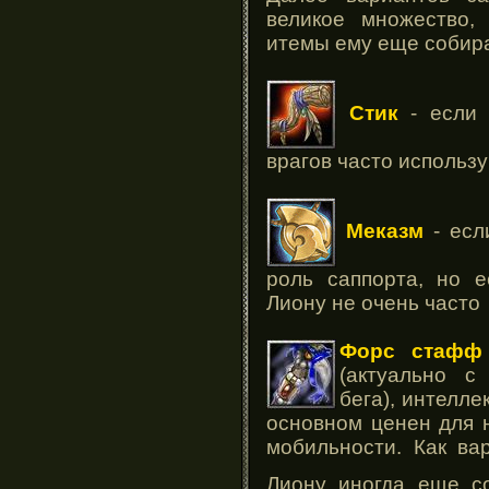
великое множество,
итемы ему еще собира
Стик
- если 
врагов часто использ
Меказм
- есл
роль саппорта, но е
Лиону не очень часто
Форс стафф
(актуально с
бега), интелле
основном ценен для 
мобильности. Как ва
Лиону иногда еще с