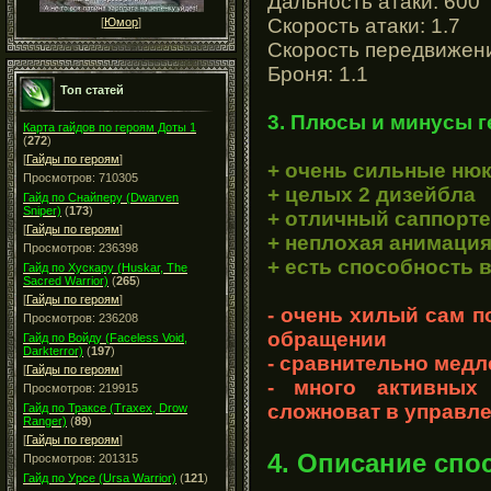
Дальность атаки: 600
Скорость атаки: 1.7
[
Юмор
]
Скорость передвижени
Броня: 1.1
Топ статей
3. Плюсы и минусы г
Карта гайдов по героям Доты 1
(
272
)
[
Гайды по героям
]
+ очень сильные ню
Просмотров: 710305
+ целых 2 дизейбла
Гайд по Снайперу (Dwarven
Sniper)
(
173
)
+ отличный саппорте
[
Гайды по героям
]
+ неплохая анимация
Просмотров: 236398
+ есть способность
Гайд по Хускару (Huskar, The
Sacred Warrior)
(
265
)
[
Гайды по героям
]
- очень хилый сам п
Просмотров: 236208
обращении
Гайд по Войду (Faceless Void,
Darkterror)
(
197
)
- сравнительно медл
[
Гайды по героям
]
- много активных 
Просмотров: 219915
сложноват в управл
Гайд по Траксе (Traxex, Drow
Ranger)
(
89
)
[
Гайды по героям
]
4. Описание спо
Просмотров: 201315
Гайд по Урсе (Ursa Warrior)
(
121
)