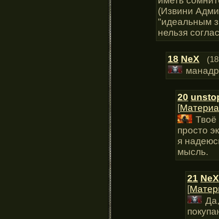
иметь сомнит
(Извини Адми
"идеальным з
нельзя соглас
18
NeX
(18
манадр
20
unsto
[
Материа
Твоё
просто э
я надеюс
мысль.
21
NeX
[
Матер
Да
покуп