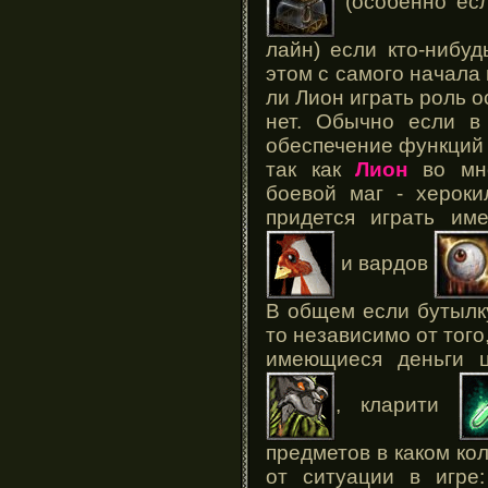
(особенно есл
лайн) если кто-нибуд
этом с самого начала
ли Лион играть роль 
нет. Обычно если в 
обеспечение функций 
так как
Лион
во мно
боевой маг - хероки
придется играть им
и вардов
В общем если бутылк
то независимо от того
имеющиеся деньги ц
, кларити
предметов в каком кол
от ситуации в игре