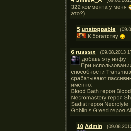
(09.08.201
322 коммента у меня
это?)
5
unstoppable
(09.
К богатству
6
russsix
(09.08.2013 1
добавь эту инфу
При использовани
способности Transmut
срабатывают пассивны
именно:
Blood Bath героя Bloo
Necromastery героя S
Sadist героя Necrolyte
Goblin's Greed героя A
10
Admin
(09.08.201