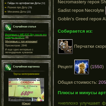
Necromastery героя S
Гайды по артефактам Доты
[53]
Разное про Доту
[79]
Sadist героя Necrolyte
Механика Доты
[22]
Goblin's Greed героя A
Случайная статья
Собирается из:
Интервью с WE.IGE.Sky после его
победы на WCG
(
0
)
[
Интервью с топ-игроками
]
Перчатки скоро
Просмотров: 2846
И еще одно интервью с
легендарным хуманом
Рецепт
(
1550
)
Случайная картинка
Трусы килограммами
Общая стоимость:
20
Плюсы и минусы арт
+неплохо улучшает фа
[
Юмор
]