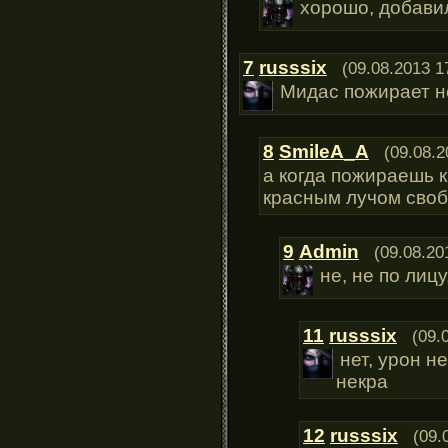
хорошо, добави
7
russsix
(09.08.2013 1
Мидас пожирает н
8
SmileA_A
(09.08.2
а когда пожираешь 
красным лучом своб
9
Admin
(09.08.20
не, не по лицу
11
russsix
(09.
нет, урон н
некра
12
russsix
(09.