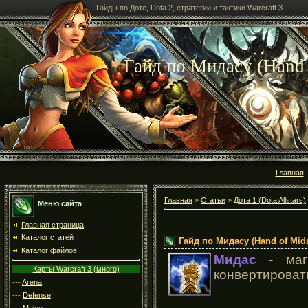
Гайды по Доте, Dota 2, стратегии и тактики Warcraft 3
Гайд по Мидасу (Hand 
Главная
Главная
»
Статьи
»
Дота 1 (Dota Allstars)
Меню сайта
Главная страница
Каталог статей
Гайд по Мидасу (Hand of Mid
Каталог файлов
Мидас
- маги
Карты Warcraft 3 (много)
конвертировать
---
Arena
---
Defense
---
Melee