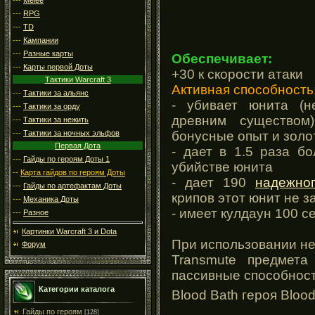
---
RPG
---
TD
---
Кампании
---
Разные карты
Обеспечивает:
---
Карты первой Доты
+30 к скорости атаки
Тактики Warcraft 3
Активная способность
---
Тактики за альянс
- убивает юнита (
---
Тактики за орду
древним существом
---
Тактики за нежить
бонусные опыт и золо
---
Тактики за ночных эльфов
Первая Дота
- дает в 1.5 раза б
---
Гайды по героям Доты 1
убийстве юнита
--
Карта гайдов по героям Доты
- дает 190
надежно
---
Гайды по артефактам Доты
крипов этот юнит не з
---
Механика Доты
- имеет кулдаун 100 с
---
Разное
Картинки Warcraft 3 и Dota
При использовании н
Форум
Transmute предмета
пассивные способност
Категории каталога
Blood Bath героя Bloo
Гайды по героям
[128]