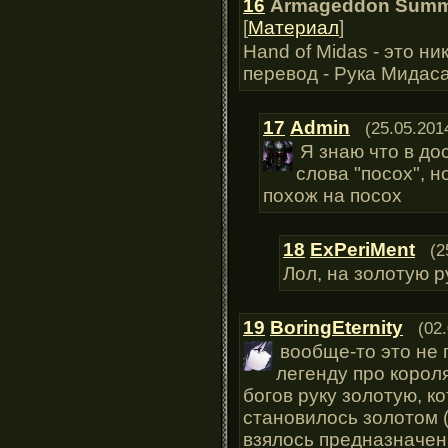
16
Armageddon Summ
[
Материал
]
Hand of Midas - это н
перевод - Рука Мидаса
17
Admin
(25.05.201
Я знаю что в до
слова "посох", н
похож на посох
18
ExPeriMent
(2
Лол, на золотую р
19
BoringEternity
(02
вообще-то это не 
легенду про корол
богов руку золотую, ко
становилось золотом 
взялось предназначен