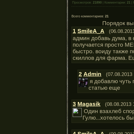
Просмотров:
21890
| Комментарии:
21
| 
Всего комментариев:
21
Порядок вы
1
SmileA_A
(06.08.201
админ добавь дума, в 
получается просто МЕ
быстро. воиду также п
скиллов для фарма. Е
2
Admin
(07.08.2013 
я добавлю чуть 
статью еще
3
Magasik
(08.08.2013 
Один взахлеб спо
Гулю...хотелось б
4
SmileA_A