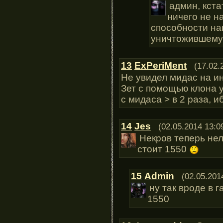
админ, кста
ничего не н
способности на
уничтожившему 
13
ExPeriMent
(17.02.
Не увидел мидас на и
Зет с помощью клона 
с мидаса > в 2 раза, и
14
Jes
(02.05.2014 13:0
Некров теперь нел
стоит 1550
15
Admin
(02.05.201
ну так вроде в 
1550