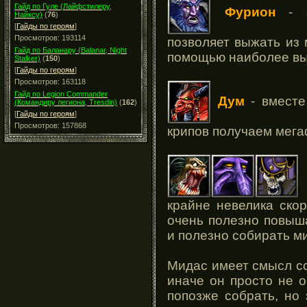
Гайд по Гуле (Лайфстилеру,
Фурион
- з
Найксу)
(
76
)
[
Гайды по героям
]
Просмотров: 193114
позволяет выжать из 
Гайд по Баланару (Balanar, Night
помощью наиболее вы
Stalker)
(
150
)
[
Гайды по героям
]
Просмотров: 163118
Гайд по Legion Commander
Дум
- вместе
(Командиру легиона, Tresdin)
(
162
)
[
Гайды по героям
]
Просмотров: 157868
крипов получаем мег
-
крайне невелика ско
очень полезно повыша
и полезно собирать м
Мидас имеет смысл со
иначе он просто не о
попозже собрать, но