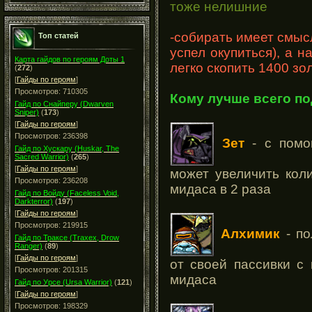
тоже нелишние
-собирать имеет смыс
Топ статей
успел окупиться), а н
Карта гайдов по героям Доты 1
легко скопить 1400 зо
(
272
)
[
Гайды по героям
]
Просмотров: 710305
Кому лучше всего п
Гайд по Снайперу (Dwarven
Sniper)
(
173
)
[
Гайды по героям
]
Просмотров: 236398
Зет
- с помо
Гайд по Хускару (Huskar, The
Sacred Warrior)
(
265
)
[
Гайды по героям
]
может увеличить кол
Просмотров: 236208
мидаса в 2 раза
Гайд по Войду (Faceless Void,
Darkterror)
(
197
)
[
Гайды по героям
]
Просмотров: 219915
Алхимик
- по
Гайд по Траксе (Traxex, Drow
Ranger)
(
89
)
[
Гайды по героям
]
от своей пассивки с
Просмотров: 201315
мидаса
Гайд по Урсе (Ursa Warrior)
(
121
)
[
Гайды по героям
]
Просмотров: 198329