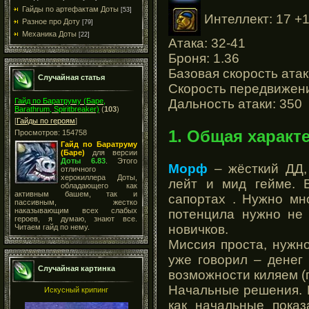
Гайды по артефактам Доты
[53]
Интеллект: 17 +1
Разное про Доту
[79]
Механика Доты
[22]
Атака: 32-41
Броня: 1.36
Базовая скорость атак
Случайная статья
Скорость передвижени
Дальность атаки: 350
Гайд по Баратруму (Баре,
Barathrum, Spiritbreaker)
(
103
)
[
Гайды по героям
]
1. Общая характ
Просмотров: 154758
Гайд по Баратруму
(Баре)
для версии
Доты 6.83
. Этого
Морф
– жёсткий ДД,
отличного
херокиллера Доты,
лейт и мид гейме. 
обладающего как
активным башем, так и
сапортах . Нужно мн
пассивным, жестко
наказывающим всех слабых
потенцила нужно не 
героев, я думаю, знают все.
новичков.
Читаем гайд по нему.
Миссия проста, нужно
уже говорил – денег
Случайная картинка
возможности киляем (
Начальные решения. 
Искусный крипинг
как начальные показ