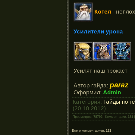
Котел
- неплох
Усилители урона
Усилят наш прокаст
paraz
Автор гайда:
Оформил:
Admin
Категория:
Гайды по г
(20.10.2012)
Просмотров:
78792
| Комментарии:
131
|
Всего комментариев:
131