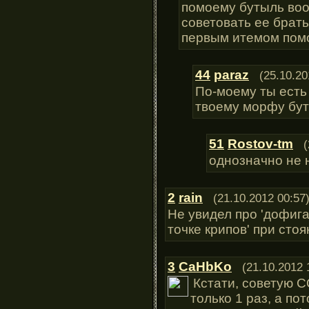
помоему бутыль воо
советовать ее брать
первым итемом пом
44
paraz
(25.10.20
По-моему ты есть 
твоему морфу бут
51
Rostov-tm
(
однозначно не 
2
rain
(21.10.2012 00:57
Не увидел про 'дофиг
точке крипов' при сто
3
CaHbKo
(21.10.2012 
Кстати, советую С
только 1 раз, а по