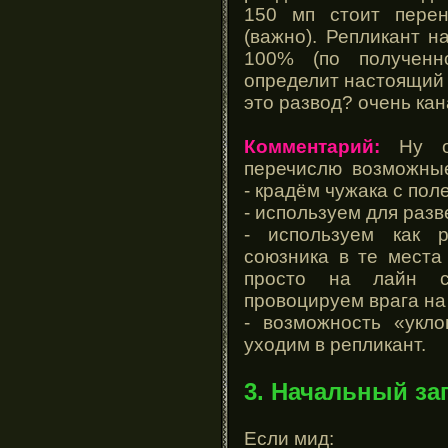
150 мп стоит перен
(важно). Репликант н
100% (по полученн
определит настоящий 
это развод? очень кан
Комментарий:
Ну оч
перечислю возможные
- крадём чужака с по
- используем для разв
- используем как 
союзника в те места
просто на лайн са
провоцируем врага на
- возможность «укл
уходим в репликант.
3. Начальный за
Если мид: