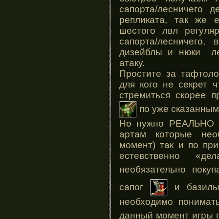
сапорта/лесничего 
репликата, так же е
шестого лвл регуля
сапорта/лесничего,
дизейблы и нюки ле
атаку.
Простите за тафтоло
для кого не секрет 
стремиться скорее п
по уже сказанным
Но нужно РЕАЛЬНО о
артам которые нео
момент) так и по пр
естевственно «д
необязательно поку
сапог
и базил
необходимо понимать
данный момент игры 