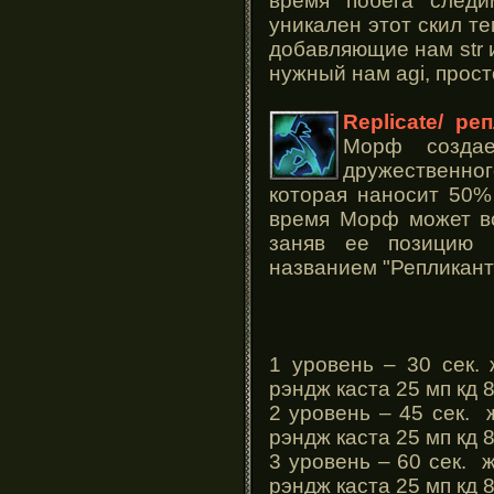
время побега следи
уникален этот скил т
добавляющие нам str 
нужный нам agi, прост
Replicate/ ре
Морф создае
дружественн
которая наносит 50%
время Морф может вс
заняв ее позицию
названием "Репликант
1 уровень – 30 сек.
рэндж каста 25 мп кд 8
2 уровень – 45 сек. 
рэндж каста 25 мп кд 8
3 уровень – 60 сек. 
рэндж каста 25 мп кд 8