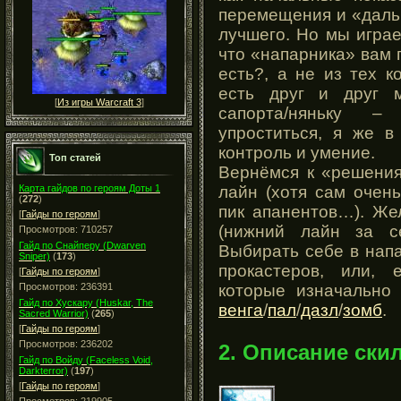
перемещения и «даль
лучшего. Но мы игра
что «напарника» вам 
есть?, а не из тех 
есть друг и друг м
[
Из игры Warcraft 3
]
сапорта/няньку 
упроститься, я же в
контроль и умение.
Топ статей
Вернёмся к «решения
лайн (хотя сам очен
Карта гайдов по героям Доты 1
(
272
)
пик апанентов…). Же
[
Гайды по героям
]
(нижний лайн за се
Просмотров: 710257
Гайд по Снайперу (Dwarven
Выбирать себе в нап
Sniper)
(
173
)
прокастеров, или, 
[
Гайды по героям
]
которые изначально 
Просмотров: 236391
Гайд по Хускару (Huskar, The
венга
/
пал
/
дазл
/
зомб
.
Sacred Warrior)
(
265
)
[
Гайды по героям
]
Просмотров: 236202
2. Описание ски
Гайд по Войду (Faceless Void,
Darkterror)
(
197
)
[
Гайды по героям
]