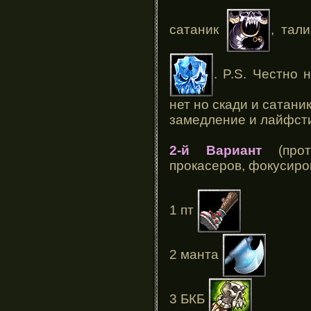
сатаник
, тал
. P.S. Честно 
нет но скади и сатаник
замедление и лайфст
2-й Вариант
(прот
прокасеров, фокусиро
1 пт
2 манта
3 БКБ