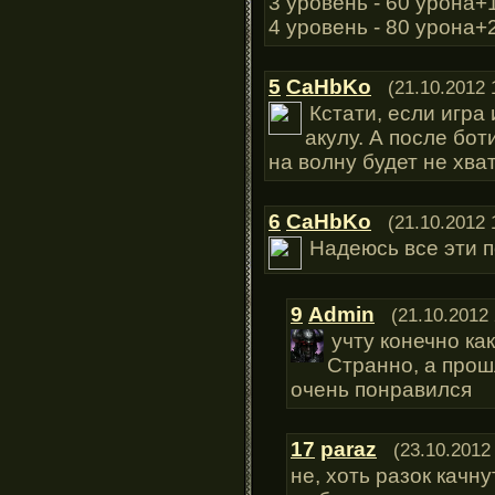
3 уровень - 60 урона+1
4 уровень - 80 урона+2
5
CaHbKo
(21.10.2012 
Кстати, если игра 
акулу. А после бот
на волну будет не хват
6
CaHbKo
(21.10.2012 
Надеюсь все эти п
9
Admin
(21.10.2012 
учту конечно ка
Странно, а прош
очень понравился
17
paraz
(23.10.2012
не, хоть разок качн