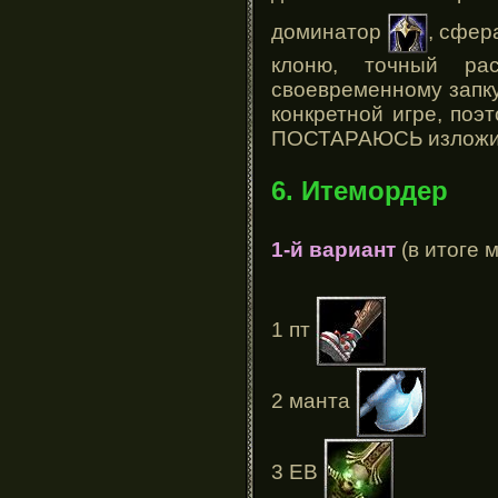
доминатор
, сфе
клоню, точный ра
своевременному запк
конкретной игре, поэ
ПОСТАРАЮСЬ изложить
6. Итемордер
1-й вариант
(в итоге 
1 пт
2 манта
3 ЕВ