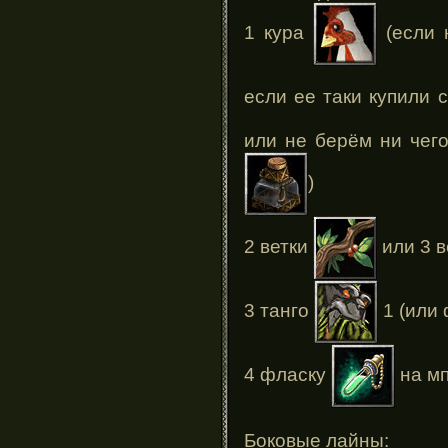
1 кура
(если н
если ее таки купили 
или не берём ни чег
)
2 ветки
или 3 в
3 танго
1 (или 
4 фласку
на м
Боковые лайны: