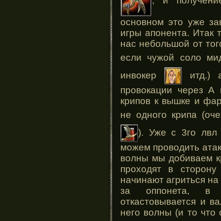
, и получени
основном это уже за
игры апонента. Итак т
нас небольшой от тог
если чужой соло ми
инвокер
итд.) 
провокации через А 
крипов к вышке и фа
не одного крипа (о
). Уже с 3го лвл
можем проводить атаки
волны мы добиваем к
проходят в сторону
начинают агриться н
за оппонета, в 
откастовывается и ва
него волны (и то что 