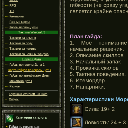
гибкости (не сразу уг
---
RPG
является крайне опас
---
TD
---
Кампании
---
Разные карты
---
Карты первой Доты
Тактики Warcraft 3
План гайда:
---
Тактики за альянс
1. Моё понимание
---
Тактики за орду
начальные решения.
---
Тактики за нежить
2. Описание скиллов
---
Тактики за ночных эльфов
Первая Дота
3. Начальный запак
---
Гайды по героям Доты 1
4. Прокачка скилов
--
Карта гайдов по героям Доты
5. Тактика поведения.
---
Гайды по артефактам Доты
6. Итемордер.
---
Механика Доты
7. Напарники.
---
Разное
Картинки Warcraft 3 и Dota
Характеристики Мор
Форум
Сила: 19+ 2
Категории каталога
Ловкость: 24 + 3
Гайды по героям
[128]