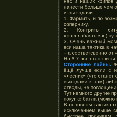
нас и наших крипов 
нанести больше чем о
игры задачи –
1. Фармить, и по возм
сопернику.
2. Контрить си
«расслабляться» ) пу
3. Очень важный моме
вся наша тактика в на
– а соответсвенно от 
На 6-7 лвл становить
Сторонние лайны.
Же
ёщё лучше если с н
«лесник» (что станет
выходами к нам) либ
отводы, не поглощени
Тут немного другие пр
покупке батла (можно и
В основном тактика о
исключением выше с
быстрее получаем 