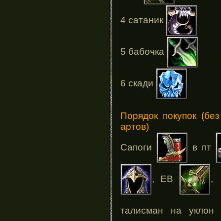
4 сатаник
5 бабочка
6 скади
Порядок покупок (бе
артов)
Сапоги
в пт
, ЕВ
,
талисман на укло