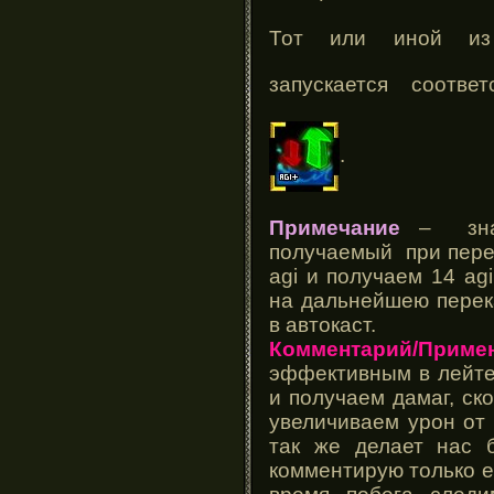
Тот или иной из 
запускается соотве
.
Примечание
– знач
получаемый при перек
agi и получаем 14 ag
на дальнейшею перека
в автокаст.
Комментарий/Примен
эффективным в лейте (
и получаем дамаг, ск
увеличиваем урон от п
так же делает нас 
комментирую только ес