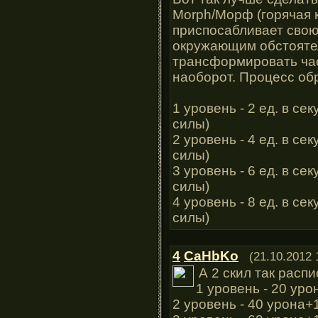
Morph/Морф (горячая 
приспосабливает свою
окружающим обстояте
трансформировать час
наоборот. Процесс об
1 уровень - 2 ед. в се
силы)
2 уровень - 4 ед. в се
силы)
3 уровень - 6 ед. в се
силы)
4 уровень - 8 ед. в се
силы)
4
CaHbKo
(21.10.2012 
А 2 скил так распи
1 уровень - 20 уро
2 уровень - 40 урона+1