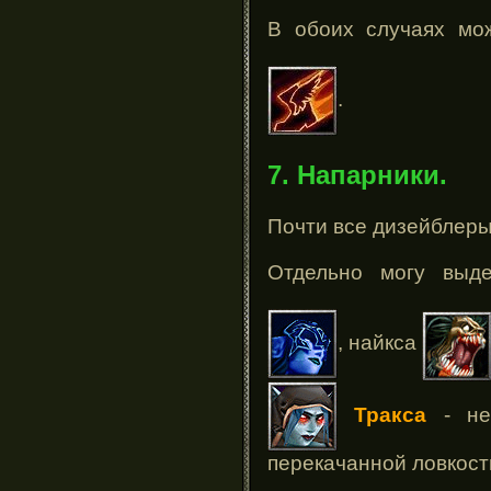
В обоих случаях м
.
7. Напарники.
Почти все дизейблеры
Отдельно могу выд
, найкса
Тракса
- не
перекачанной ловкост