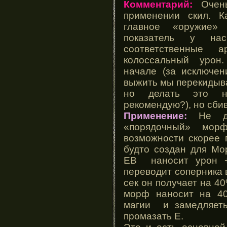
Комментарий:
Очень 
применении скил. К
главное «оружие»
показатель у н
соответственные ар
колоссальный урон
начале (за исключен
выжить мы перекидывае
но делать это н
рекомендую?), но сбив
Применение:
Не дл
«порядочный» мор
возможности скорее п
будто создан для Мо
EB наносит урон +
переводит соперника 
сек он получает на 40
морф наносит на 4
магии и замедляеть
промазать E.