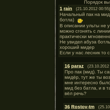
Порядок вы
1
rain
(21.10.2012 00:55
Начальный пак на мид 
ботла)
В описании ульты не 
можно сгонять с линии
практически мгновенн
Не увидел абуза ботл
хороший мидер
Если у нас лесник то с
16
paraz
(23.10.2012
Про пак (мид). Ты 
мидёр, тут же ты во
мне интересно было
мид без батла, и в т
вёл речь?
36
Rostov-tm
(25.10