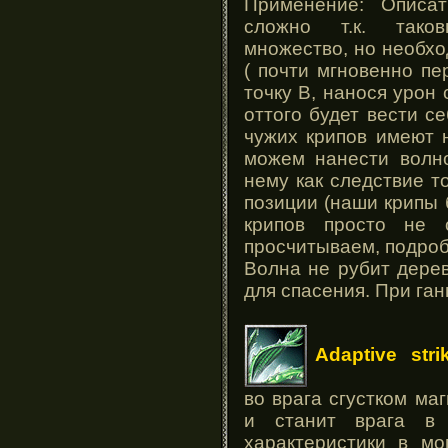
Применение: Описа
сложно т.к. таков
множество, но необх
( почти мгновенно пе
точку В, нанося урон 
оттого будет вести с
чужих крипов имеют 
можем нанести волно
нему как следствие т
позиции (наши крипы б
крипов просто не 
просчитываем, подроб
Волна не рубит дерев
для спасения. При ган
Adaptive stri
во врага сгустком ма
и станит врага в 
характеристики в м