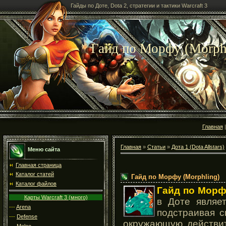
Гайды по Доте, Dota 2, стратегии и тактики Warcraft 3
Гайд по Морфу (Morph
Главная
Главная
»
Статьи
»
Дота 1 (Dota Allstars)
Меню сайта
Главная страница
Каталог статей
Гайд по Морфу (Morphling)
Каталог файлов
Гайд по Мор
Карты Warcraft 3 (много)
в Доте являе
---
Arena
подстраивая 
---
Defense
окружающую действит
---
Melee