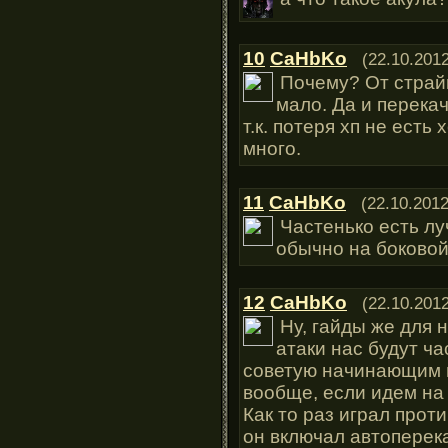
10
CaHbKo
(22.10.2012
Почему? От страйк
мало. Да и перекач
т.к. потеря хп не есть
много.
11
CaHbKo
(22.10.2012
Частенько есть лу
обычно на боковой 
12
CaHbKo
(22.10.2012
Ну, гайды же для 
атаки нас будут ча
советую начинающим 
вообще, если идем на
Как то раз играл прот
он включал автоперека