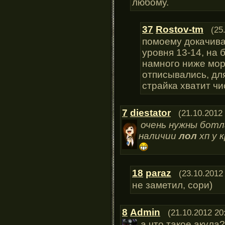
любому.
37
Rostov-tm
(25
помоему докачива
уровня 13-14, на 
намного ниже морф
отписывались, дл
страйка хватит чи
7
diestator
(21.10.2012
очень нужны ботла
наличии
лол
хп у 
18
paraz
(23.10.2012
не заметил, сори)
8
Admin
(21.10.2012 20
а что такое акула?