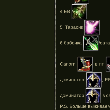
4 ЕВ
5 Тарасик
6 бабочка
/сат
Сапоги
в пт
доминатор
, 
доминатор
в с
P.S. Больше выживаем