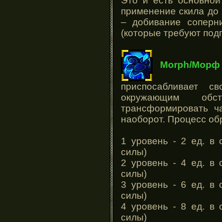
Это и есть основно
применение скила до
– добивание соперни
(которые требуют подг
Morph/Морф
приспосабливает с
окружающим обс
трансформировать ча
наоборот. Процесс об
1 уровень - 2 ед. в 
силы)
2 уровень - 4 ед. в 
силы)
3 уровень - 6 ед. в 
силы)
4 уровень - 8 ед. в 
силы)