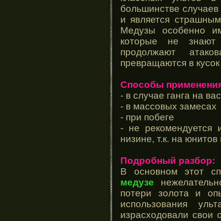
большинстве случаев 
и является страшным
Медузы особенно им
которые не знают
продолжают атако
превращаются в кусок
Способы применения
- в случае ганга на вас
- в массовых замесах
- при побеге
- не рекомендуется 
низине, т.к. на юнито
Подробный разбор:
В основном этот сп
медузе
нежелательно
потери золота и оп
использования уль
израсходовали свои 