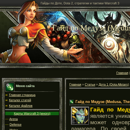
Гайды по Доте, Dota 2, стратегии и тактики Warcraft 3
Гайд по Медузе (Medus
Главная
Главная
»
Статьи
»
Дота 1 (Dota Allstars)
Меню сайта
Главная страница
Каталог статей
Гайд по Медузе (Medusa, The
Каталог файлов
Гайд по Мед
Карты Warcraft 3 (много)
является уник
---
Arena
может однов
---
Defense
дамагера. По своей 
---
Melee