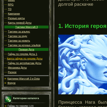
долгой раскачке
---
RPG
---
TD
---
Кампании
---
Разные карты
---
Карты первой Доты
1. История героя
Тактики Warcraft 3
---
Тактики за альянс
---
Тактики за орду
---
Тактики за нежить
---
Тактики за ночных эльфов
Первая Дота
---
Гайды по героям Доты 1
--
Карта гайдов по героям Доты
---
Гайды по артефактам Доты
---
Механика Доты
---
Разное
Картинки Warcraft 3 и Dota
Форум
Категории каталога
Принцесса Нага был
Гайды по героям
[128]