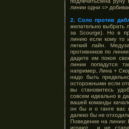
подлечиться/на руну 
линии одни => добива
2. Соло против даб
желательно выбрать ле
за Scourge). Но в 
линию если кому то 
легкий лайн. Медуз
противников по линии
дадите им покоя сво
линии попадутся та
например, Лина + Ско
надо быть предельн
осторожными если ото
вы становитесь удо
совсем идеально в да
вашей команды качалс
он бы и о ганге вас
далеко бы не отходил
Поведение на линии: 
играют и не стара