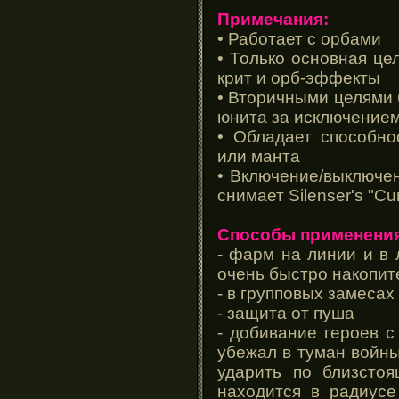
Примечания:
• Работает с орбами
• Только основная це
крит и орб-эффекты
• Вторичными целями 
юнита за исключением
• Обладает способно
или манта
• Включение/выключен
снимает Silenser's "Cur
Способы применения
- фарм на линии и в 
очень быстро накопит
- в групповых замесах
- защита от пуша
- добивание героев с
убежал в туман войны
ударить по близстоя
находится в радиусе