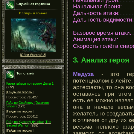
Случайная картинка
Начальная броня:
........
Дальность атаки:
.........
Иллидан в прыжке
Дальность видимости:
Базовое время атаки:
.
Анимация атаки:
..........
Скорость полёта снар
[
Обои Warcraft 3
]
3. Анализ героя
Медуза
- это геро
Топ статей
потенциалом в лейте.
Карта гайдов по героям Доты 1
артефакты, то она во
(
272
)
[
Гайды по героям
]
оставаясь при этом
Просмотров: 710427
есть ее можно назват
Гайд по Снайперу (Dwarven
она в начале весьм
Sniper)
(
173
)
[
Гайды по героям
]
желательно создавать
Просмотров: 236412
в отличие от других к
Гайд по Хускару (Huskar, The
весьма неплохо фар
Sacred Warrior)
(
265
)
[
Гайды по героям
]
зависит от артефак