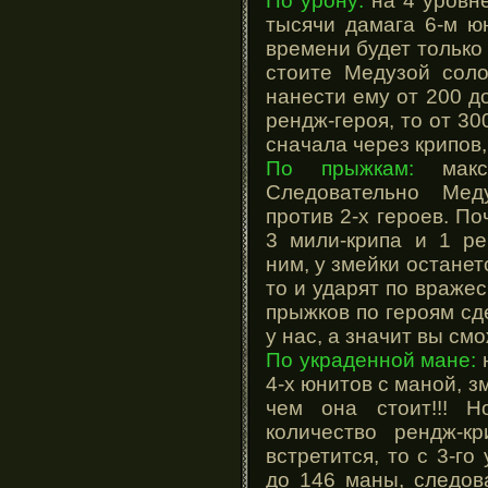
По урону:
на 4 уровне
тысячи дамага 6-м ю
времени будет только 
стоите Медузой соло
нанести ему от 200 до
рендж-героя, то от 30
сначала через крипов,
По прыжкам:
макси
Следовательно Мед
против 2-х героев. П
3 мили-крипа и 1 ре
ним, у змейки останет
то и ударят по враже
прыжков по героям сд
у нас, а значит вы см
По украденной мане:
н
4-х юнитов с маной, 
чем она стоит!!! Н
количество рендж-к
встретится, то с 3-г
до 146 маны, следов