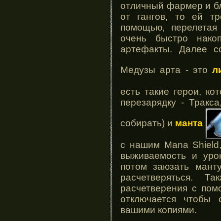
отличный фармер и бл
от гангов, то ей т
помощью, перелетая
очень быстро нако
артефакты. Далее с
Медузы арта - это
л
есть такие герои, ко
перезарядку - Тракса
собирать) и
манта
с нашим Mana Shield
выживаемость и урон
потом заюзать мант
расчетверяться. 
расчетверения с по
отключается чтобы 
вашими копиями.