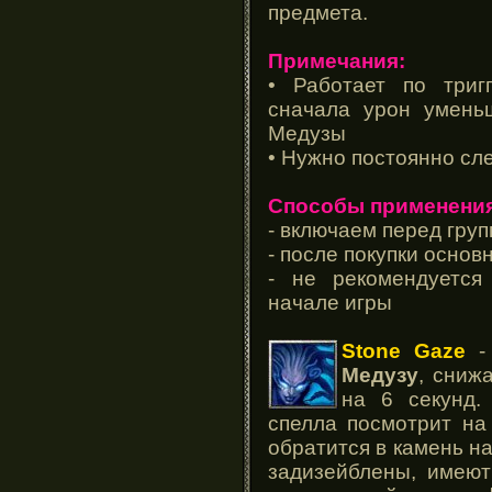
предмета.
Примечания:
• Работает по триг
сначала урон умень
Медузы
• Нужно постоянно сл
Способы применения
- включаем перед гру
- после покупки осно
- не рекомендуется
начале игры
Stone Gaze
- 
Медузу
, сниж
на 6 секунд.
спелла посмотрит на 
обратится в камень н
задизейблены, имеют