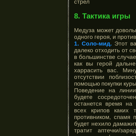
стрел
8. Тактика игры
Медуза может довольн
одного героя, и против
1. Соло-мид.
Этот в
далеко отходить от с
в большинстве случае
как вы герой дальне
харрасить вас. Мин
отсутствии поблизо
помощью покупки куры
Поведение на линии
будете сосредоточ
останется время на 
всех крипов каких 
противником, спамя п
будет нехило дамажит
тратит аптечки/за