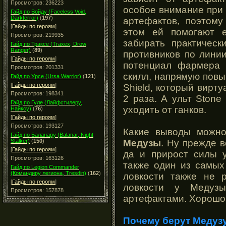
Просмотров: 236223
особое внимание при 
Гайд по Войду (Faceless Void,
Darkterror)
(
197
)
артефактов, поэтом
[
Гайды по героям
]
этом ей помогают е
Просмотров: 219935
забирать практическ
Гайд по Траксе (Traxex, Drow
Ranger)
(
89
)
противников по линии
[
Гайды по героям
]
потенциал фармера б
Просмотров: 201331
скилл, напрямую пов
Гайд по Урсе (Ursa Warrior)
(
121
)
[
Гайды по героям
]
Shield, который вирту
Просмотров: 198341
2 раза. А ульт Ston
Гайд по Гуле (Лайфстилеру,
уходить от ганков.
Найксу)
(
76
)
[
Гайды по героям
]
Просмотров: 193127
Какие выводы можно
Гайд по Баланару (Balanar, Night
Медузы
. Ну прежде в
Stalker)
(
150
)
[
Гайды по героям
]
да и прирост силы у
Просмотров: 163126
также один из самых
Гайд по Legion Commander
(Командиру легиона, Tresdin)
(
162
)
ловкости также не 
[
Гайды по героям
]
ловкости у Медузы
Просмотров: 157878
артефактами. Хорошо 
Почему берут Медуз