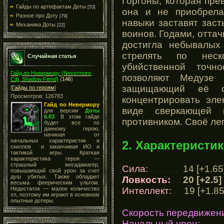
Горгоны, которая пре
Гайды по артефактам Доты
[53]
она и не приобрела
Разное про Доту
[79]
навыки заставят зас
Механика Доты
[22]
воинов. Годами, оттач
достигла небывалых
стрелять по нес
Случайная статья
убийственной точн
Гайд по Невермору (Nevermore,
позволяют Медузе с
Сф, Shadow Fiend)
(
146
)
защищающий её о
[
Гайды по героям
]
Просмотров: 126783
концентрировать эле
Гайд по Невермору
виде сверкающей 
для версии
Доты
6.83
.
В этом гайде
противником. Своё ле
будет все по
данному герою,
начиная от
начальных характеристик и
2. Характеристик
скиллов и заканчивая ИО и
тактикой игры. Краткая
характеристика героя —
страшный мегадамагер,
Сила:
.............
14 [+1.65
повышающий свой урон за счет
душ убитых. Также обладает
Ловкость:
.....
20 [+2.5]
весьма феерическим ультом.
Интеллект:
....
19 [+1.85
Недостаток — малое количество
хп, поэтому им играют в основном
опытные дотеры.
Скорость передвижен
Начальный урон:
.........