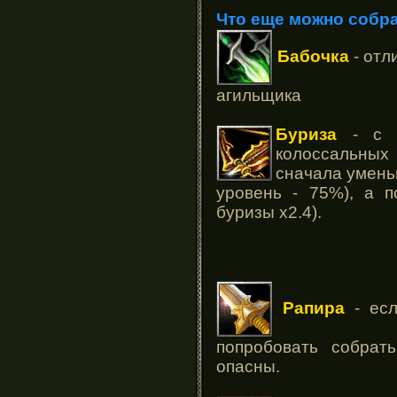
Что еще можно собра
Бабочка
- отл
агильщика
Буриза
- с н
колоссальны
сначала умень
уровень - 75%), а п
буризы х2.4).
Рапира
- есл
попробовать собрат
опасны.