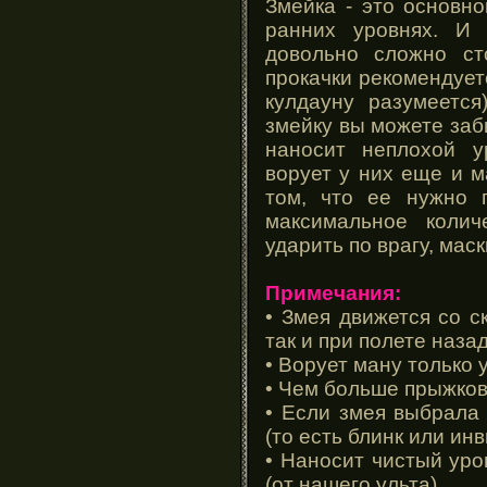
Змейка - это основн
ранних уровнях. И
довольно сложно ст
прокачки рекомендует
кулдауну разумеетс
змейку вы можете заби
наносит неплохой у
ворует у них еще и м
том, что ее нужно 
максимальное колич
ударить по врагу, ма
Примечания:
• Змея движется со с
так и при полете назад
• Ворует ману только 
• Чем больше прыжков
• Если змея выбрала 
(то есть блинк или инв
• Наносит чистый уро
(от нашего ульта)