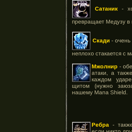
Сатаник
- хо
превращает Медузу в 
Скади
- очень
неплохо стакается с м
Мжолнир
- об
атаки, а так
каждом ударе
щитом (нужно заюза
нашему Mana Shield.
Ребра
- также
если никто дру