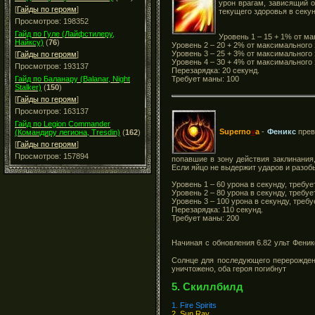
урон врагам, зависящий о
[
Гайды по героям
]
текущего здоровья в секу
Просмотров: 198352
Гайд по Гуле (Лайфстилеру,
Уровень 1 – 15 + 1% от м
Найксу)
(
76
)
Уровень 2
– 20 + 2% от максимального 
Уровень 3 – 25 + 3% от максимального 
[
Гайды по героям
]
Уровень 4 – 30 + 4% от максимального 
Просмотров: 193137
Перезарядка: 20 секунд.
Требует маны: 100
Гайд по Баланару (Balanar, Night
Stalker)
(
150
)
[
Гайды по героям
]
Просмотров: 163137
Гайд по Legion Commander
Superno
v
a
-
Феникс
превр
(Командиру легиона, Tresdin)
(
162
)
[
Гайды по героям
]
Просмотров: 157894
попавшие в зону действия заклинания,
Если яйцо не выдержит ударов и разоб
Уровень 1 – 60 урона в секунду, требуе
Уровень 2 – 80 урона в секунду, требуе
Уровень 3 – 100 урона в секунду, требу
Перезарядка: 110 секунд.
Требует маны: 200
Начиная с обновления 6.82 ульт Фени
Солнце для последующего перерождени
уничтожено, оба героя погибнут
5. Скиллбилд
1. Fire Spirits
2. Sun Ray