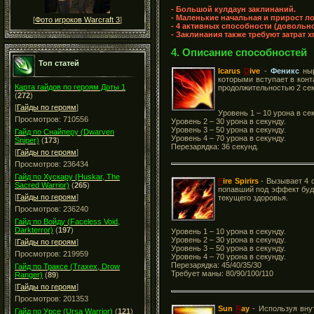
- Большой кулдаун заклинаний.
- Маленькие начальная и прирост ло
[
Фото игроков Warcraft 3
]
- 4 активных способности (довольн
- Заклинания также требуют затрат х
4. Описание способностей
Топ статей
Icarus
D
ive
-
Феникс
ныр
которыми вступает в конт
Карта гайдов по героям Доты 1
продолжительностью 2 се
(
272
)
[
Гайды по героям
]
Уровень 1 – 10 урона в се
Просмотров: 710556
Уровень 2
– 30 урона в секунду.
Уровень 3 – 50 урона в секунду.
Гайд по Снайперу (Dwarven
Уровень 4 – 70 урона в секунду.
Sniper)
(
173
)
Перезарядка: 36 секунд.
[
Гайды по героям
]
Просмотров: 236434
Гайд по Хускару (Huskar, The
F
ire Spirirs
- Вызывает 4 
Sacred Warrior)
(
265
)
попавший под эффект буде
[
Гайды по героям
]
текущего здоровья.
Просмотров: 236240
Гайд по Войду (Faceless Void,
Darkterror)
(
197
)
Уровень 1
– 10 урона в секунду.
Уровень 2 – 30 урона в секунду.
[
Гайды по героям
]
Уровень 3 – 50 урона в секунду.
Просмотров: 219959
Уровень 4
– 70 урона в секунду.
Перезарядка: 45/40/35/30
Гайд по Траксе (Traxex, Drow
Требует маны: 80/90/100/110
Ranger)
(
89
)
[
Гайды по героям
]
Просмотров: 201353
Sun
R
ay
- Используя вну
Гайд по Урсе (Ursa Warrior)
(
121
)