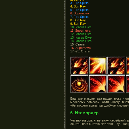
3. Fire Spirits
4. Sun Ray
5. Fire Spirits
6. Supernova
7. Fire Spirits
8. Sun Ray
9. Sun Ray
10. Icarus Dive
11. Supernova
12. Icarus Dive
13. Icarus Dive
14. Icarus Dive
15. Статы
16. Supernova
17.-25. Статы
Вначале максим два наших нюка - огн
массовых замесах. Хотя иногда внач
убегающего врага при удобном случае).
6. Итемордер
Честно говоря, я не вижу серьёзной 
лечить, но я считаю, что танк - лучша