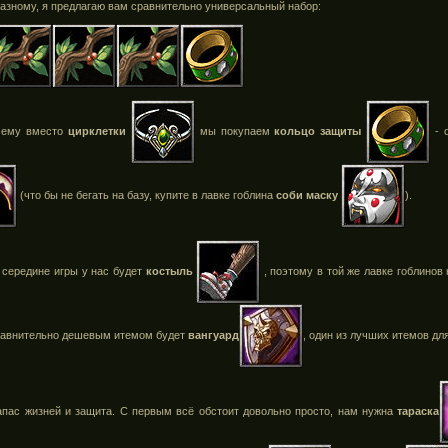
азному, я предлагаю вам сравнительно универсальный набор:
очему вместо
цирклетки
мы покупаем
кольцо защиты
- о
(что бы не бегать на базу, купите в лавке гоблина
соби маску
).
 середине игры у нас будет
костыль
, поэтому в той же лавке гоблинов
равнительно дешевым итемом будет
вангуард
, один из лучших итемов для
апас жизней и защита. С первым всё обстоит довольно просто, нам нужна
тараска