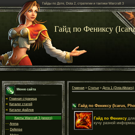
Гайды по Доте, Dota 2, стратегии и тактики Warcraft 3
Гайд по Фениксу (Icaru
Главная
»
Статьи
»
Дота 1 (Dota Allstars)
Меню сайта
Главная страница
Каталог статей
Гайд по Фениксу (Icarus, Pho
Каталог файлов
Карты Warcraft 3 (много)
Гайд по Фениксу
для
кучу разной информац
---
Arena
---
Defense
---
Melee