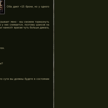
. Оба дают +15 брони, но у одного
игрывает явно - мы сможем тормазнуть
ы у них снижается, поэтому шансов на
льт нанесёт врагам чуть больше дамага,
ген.
ми?
 по сути вы должны будете в состоянии