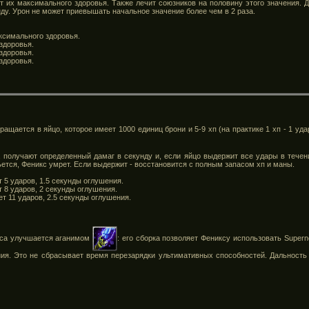
т их максимального здоровья. Также лечит союзников на половину этого значения. 
нду. Урон не может приевышать начальное значение более чем в 2 раза.
аксимального здоровья.
здоровья.
здоровья.
здоровья.
ащается в яйцо, которое имеет 1000 единиц брони и 5-9 хп (на практике 1 хп - 1 удар
 получают определенный дамаг в секунду и, если яйцо выдержит все удары в течени
ьется, Феникс умрет. Если выдержит - восстановится с полным запасом хп и маны.
т 5 ударов, 1.5 секунды оглушения.
т 8 ударов, 2 секунды оглушения.
ет 11 ударов, 2.5 секунды оглушения.
кса улучшается аганимом
: его сборка позволяет Фениксу
использовать
Supern
я. Это не сбрасывает время перезарядки ультимативных способностей. Дальность