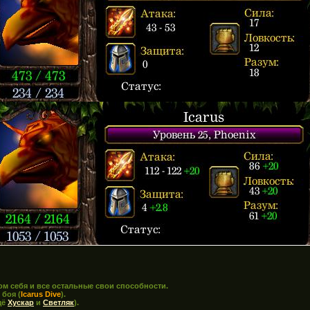
ом себя и все остальные
свои
способности
.
 боя (
Icarus D
ive
).
щё
Хускар
и
Светляк
).