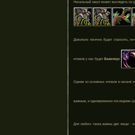
Начальный закуп может выглядеть по р
Довольно логично будет спросить, п
итемов у нас будет
Базилиус
Одним из основных итемов в начале и
важным, и одновременно последним с
Для любого танка важны две вещи - з