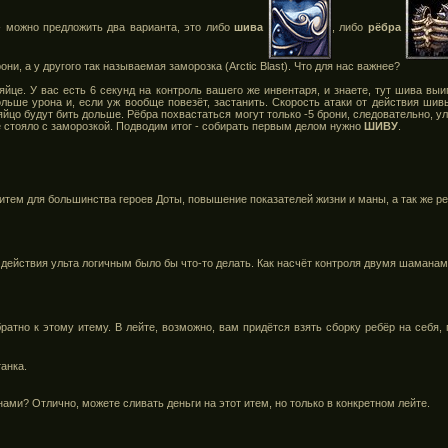
- можно предложить два варианта, это либо
шива
, либо
рёбра
и, а у другого так называемая заморозка (Arctic Blast). Что для нас важнее?
яйце. У вас есть 6 секунд на контроль вашего же инвентаря, и знаете, тут шива вы
ольше урона и, если уж вообще повезёт, застанить. Скорость атаки от действия шив
йцо будут бить дольше. Рёбра похвастаться могут только -5 брони, следовательно, у
 стояло с заморозкой. Подводим итог - собирать первым делом нужно
ШИВУ
.
итем для большинства героев Доты, повышение показателей жизни и маны, а так же ре
 действия ульта логичным было бы что-то делать. Как насчёт контроля двумя шамана
атно к этому итему. В лейте, возможно, вам придётся взять сборку ребёр на себя,
танка.
ами? Отлично, можете сливать деньги на этот итем, но только в конкретном лейте.