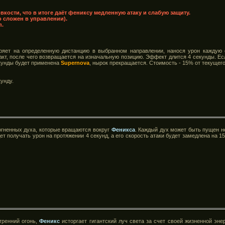
вкости, что в итоге даёт фениксу медленную атаку и слабую защиту.
о сложен в управлении).
п.
яет на определенную дистанцию в выбранном направлении, нанося урон каждую с
акт, после чего возвращается на изначальную позицию. Эффект длится 4 секунды. Ес
кунды будет применена
Supernova
, нырок прекращается. Стоимость - 15% от текущего
кунду.
огненных духа, которые вращаются вокруг
Феникса
. Каждый дух может быть пущен н
т получать урон на протяжении 4 секунд, а его скорость атаки будет замедлена на 1
тренний огонь,
Феникс
исторгает гигантский луч света за счет своей жизненной эне