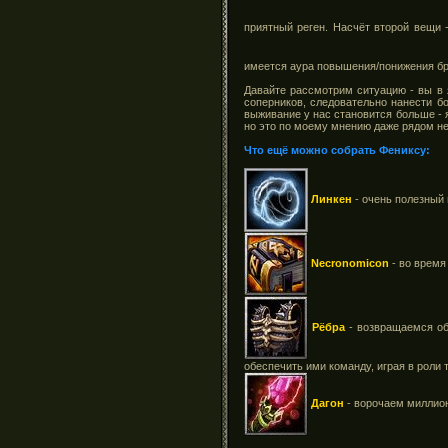
приятный реген. Насчёт второй вещи 
имеется аура повышения/понижения брон
Давайте рассмотрим ситуацию - вы в 
соперников, следовательно нанести б
выживание у нас становится больше - я
но это по моему мнению даже рядом не
Что ещё можно собрать Фениксу:
Линкен
- очень полезный 
Necronomicon
- во время
Рёбра
- возвращаемся обр
обеспечить ими команду, играя в роли 
Дагон
- ворочаем миллион