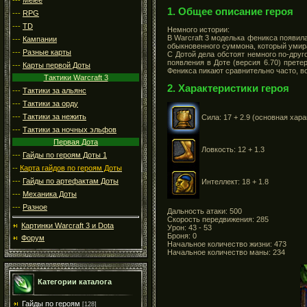
1. Общее описание героя
---
RPG
---
TD
Немного истории:
В Warcraft 3 моделька феникса появила
---
Кампании
обыкновенного суммона, который умира
---
Разные карты
С Дотой дела обстоят немного по-друг
появления в Доте (версия 6.70) прет
---
Карты первой Доты
Феникса пикают сравнительно часто, во
Тактики Warcraft 3
2. Характеристики героя
---
Тактики за альянс
---
Тактики за орду
---
Тактики за нежить
Сила: 17 + 2.9 (основная хара
---
Тактики за ночных эльфов
Первая Дота
Ловкость: 12 + 1.3
---
Гайды по героям Доты 1
--
Карта гайдов по героям Доты
---
Гайды по артефактам Доты
Интеллект: 18 + 1.8
---
Механика Доты
---
Разное
Дальность атаки: 500
Скорость передвижения: 285
Картинки Warcraft 3 и Dota
Урон: 43 - 53
Броня: 0
Форум
Начальное количество жизни: 473
Начальное количество маны: 234
Категории каталога
Гайды по героям
[128]