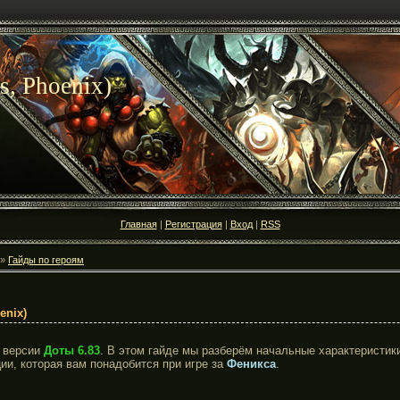
s, Phoenix)
Главная
|
Регистрация
|
Вход
|
RSS
»
Гайды по героям
enix)
 версии
Доты 6.83
. В этом гайде мы разберём начальные характеристик
ии, которая вам понадобится при игре за
Феникса
.