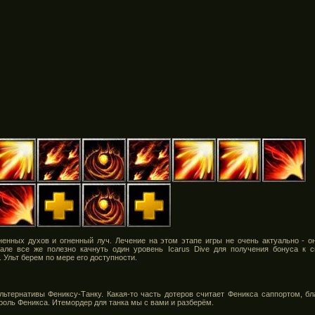
енных духов и огненный луч. Лечение на этом этапе игры не очень актуально - о
але все же полезно качнуть один уровень Icarus Dive для получения бонуса к с
 Ульт берем по мере его доступности.
альтернативы Фениксу-Танку. Какая-то часть дотеров считает Феникса саппортом, б
я роль Феникса. Итемордер для танка мы с вами и разберём.