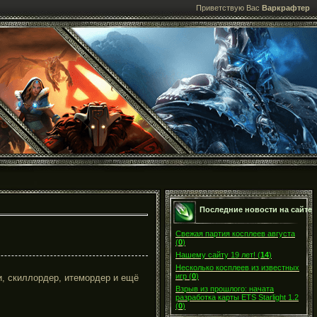
Приветствую Вас
Варкрафтер
Последние новости на сайте
Свежая партия косплеев августа
(
0
)
Нашему сайту 19 лет!
(
14
)
Несколько косплеев из известных
игр
(
0
)
и, скиллордер, итемордер и ещё
Взрыв из прошлого: начата
разработка карты ETS Starlight 1.2
(
0
)