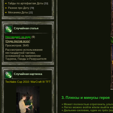
Гайды по артефактам Доты
[53]
Разное про Доту
[79]
Механика Доты
[22]
Случайная статья
Нестандарт за орду
(
0
)
[
Орда против всех
]
Просмотров: 3645
Рассмотрено использование
нестандартной тактики,
основанной на применении
Таурена, Панды и Разрушителя
Случайная картинка
Techlabs Cup 2010: WarCraft III TFT
3. Плюсы и минусы героя
+ Может полностью отрегенить ульт
+ Легко можно войти и/или выйти из
+ Дальник-силовик, один из трёх (е