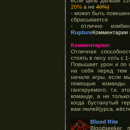
если цель дальше 22
20%
а не
40%)
- может быть повешено
сбрасывается
- отлично комби
Rupture
Комментарии 
Комментарии:
Отличная способнос
стоять в лесу хоть с 1
Повышает урон и по 
на себя перед тем 
начале игры, если мы
помощью команды
гангируемого, т.к. э
команде, а не тольк
когда бустанутый ге
вам люлей(урса, жёстк
Blood Rite
Bloodseeker 