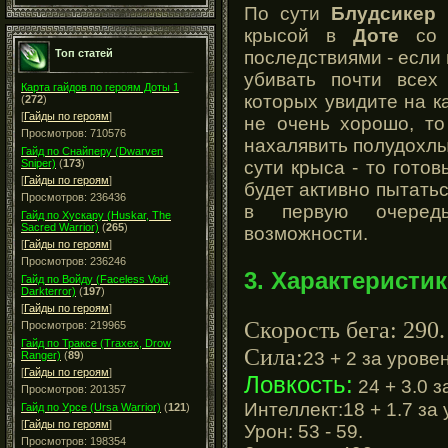
По сути
Блудсикер
б
крысой в
Доте
со 
последствиями - если 
Топ статей
убивать почти всех 
Карта гайдов по героям Доты 1
которых увидите на к
(
272
)
[
Гайды по героям
]
не очень хорошо, то
Просмотров: 710576
нахалявить полудохлых
Гайд по Снайперу (Dwarven
сути крыса - то готов
Sniper)
(
173
)
[
Гайды по героям
]
будет активно пытатьс
Просмотров: 236436
в первую очеред
Гайд по Хускару (Huskar, The
Sacred Warrior)
(
265
)
возможности.
[
Гайды по героям
]
Просмотров: 236246
3. Характеристик
Гайд по Войду (Faceless Void,
Darkterror)
(
197
)
[
Гайды по героям
]
Скорость бега: 290.
Просмотров: 219965
Гайд по Траксе (Traxex, Drow
Сила:
23 + 2 за уровен
Ranger)
(
89
)
[
Гайды по героям
]
Ловкость:
24 + 3.0 з
Просмотров: 201357
Интеллект:18 + 1.7 за 
Гайд по Урсе (Ursa Warrior)
(
121
)
[
Гайды по героям
]
Урон: 53 - 59.
Просмотров: 198354