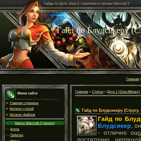
Гайды по Доте, Dota 2, стратегии и тактики Warcraft 3
Гайд по Блудсикеру (Ст
Главная
Главная
»
Статьи
»
Дота 1 (Dota Allstars)
Меню сайта
Главная страница
Каталог статей
Гайд по Блудсикеру (Стругу, 
Каталог файлов
Гайд по Блуд
Карты Warcraft 3 (много)
Блудсикер
, о
---
Arena
- отлично ощ
---
Defense
достаточно неплох
---
Melee