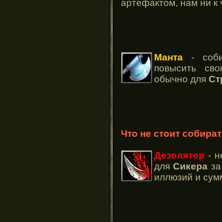
артефактом, нам ни к 
Манта
- соби
повысить сво
обычно для
Ст
Что не стоит собира
Дезолятор
- н
для
Сикера
за 
иллюзий и сум