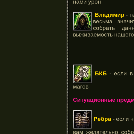
нами урон
Владимир
- т
весьма знач
собрать дан
выживаемость нашего
БКБ
- если в
магов
Ситуационные предм
Ребра
- если н
вам желательно собр