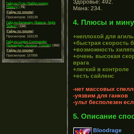
Здоровье: 492.
Гайд по Гуле (Лайфстилеру,
Мана: 234.
Найксу)
(
76
)
[
Гайды по героям
]
Просмотров: 193139
4. Плюсы и мину
Гайд по Баланару (Balanar, Night
Stalker)
(
150
)
[
Гайды по героям
]
+неплохой для агиль
Просмотров: 163139
+быстрая скорость б
Гайд по Legion Commander
(Командиру легиона, Tresdin)
(
162
)
+возможность хилять
[
Гайды по героям
]
+очень высокая скор
Просмотров: 157895
врага
+легкий в контроле
+есть сайленс
-нет массовых спелл
-уязвим для ганков
-ульт бесполезен есл
5. Описание спо
Bloodrage