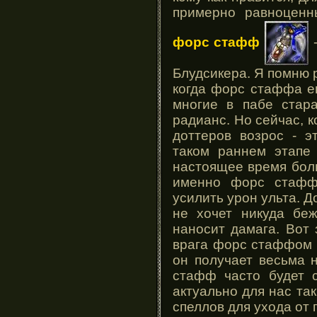
примерно равноценн
форс стафф
-
Блудсикера. Я помню 
когда форс стаффа е
многие в пабе стара
радианс. Но сейчас, 
доттеров возрос - э
таком раннем этапе 
настоящее время бол
именно форс стафф
усилить урон ульта. Д
не хочет никуда беж
наносит дамага. Вот 
врага форс стаффом -
он получает весьма 
стафф часто будет с
актуально для нас та
спеллов для ухода от г