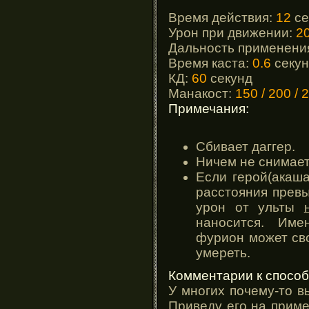
Время действия:
12
се
Урон при движении:
2
Дальность применени
Время каста:
0.6
секун
КД:
60
секунд
Манакост:
150 / 200 / 
Примечания:
Сбивает даггер.
Ничем не снимает
Если герой(акаша,
расстояния превы
урон от ульты
наносится. Име
фурион может сво
умереть.
Комментарии к способ
У многих почему-то в
Приведу его на прим