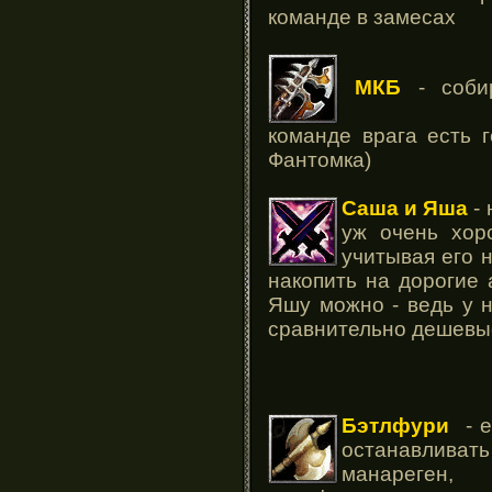
команде в замесах
МКБ
- соби
команде врага есть 
Фантомка)
Саша и Яша
- 
уж очень хор
учитывая его 
накопить на дорогие
Яшу можно - ведь у 
сравнительно дешевы
Бэтлфури
- е
останавливат
манареген,