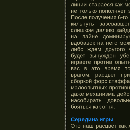
линии стараеся как м
не только пополняет 
После получения 6-го
кильнуть зазевавше
слишком далеко зайд
на лайне доминиру
вдобавок на него мож
либо ждем другого у
будет вынужден убег
играете против опыт
вас в это время по
врагом, расцвет пр
сборкой форс стаффа.
малоопытных противни
даже механизма дейст
насобирать доволь
бояться как огня.
Середина игры
Это наш расцвет как