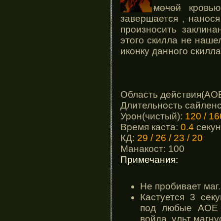
мочой
кровью
завершается , нанос
произносить заклина
этого скилла не нашел
иконку данного скилла
Область действия(АО
Длительность сайлен
Урон(чистый):
120 / 16
Время каста:
0.4
секу
КД:
29 / 26 / 23 / 20
Манакост: 100
Примечания:
Не пробивает маг. 
Кастуется 3 сек
под любые АОЕ 
войда, ульт магну