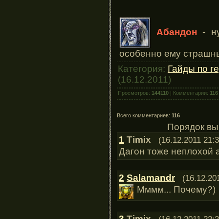
Абандон
- ну
особенно ему страшн
Категория:
Гайды по г
(16.12.2011)
Просмотров:
144110
| Комментарии:
116
Всего комментариев:
116
Порядок вы
1
Timix
(16.12.2011 21:3
Дагон тоже неплохой 
2
Salamandr
(16.12.20
Мммм... Почему?)
3
Timix