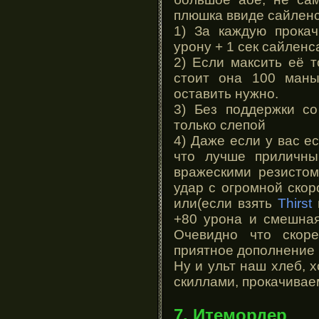
плюшка ввиде сайленс
1) За каждую прокач
урону + 1 сек сайленс
2) Если максить её т
стоит она 100 маны
оставить нужно.
3) Без поддержки с
только слепой
4) Даже если у вас е
что лучше приличны
вражескими резисто
удар с огромной скор
или(если взять
Thirst
+80 урона и смешная
Очевидно что скоре
приятное дополнение к
Ну и ульт наш хлеб, 
скиллами, прокачивае
7. Итемордер