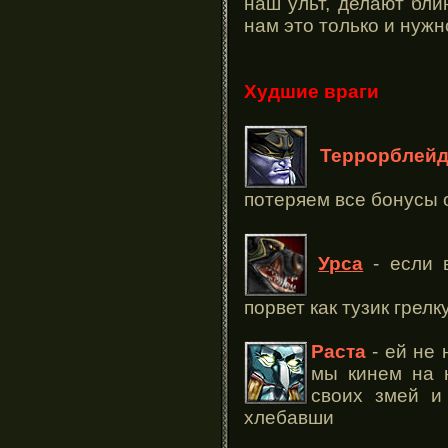
наш ульт, делают бли
нам это только и нужн
Худшие враги
Террорблей
потеряем все бонусы о
Урса
- если в
порвет как тузик грелк
Раста
- ей не 
мы кинем на н
своих змей и
хлебавши