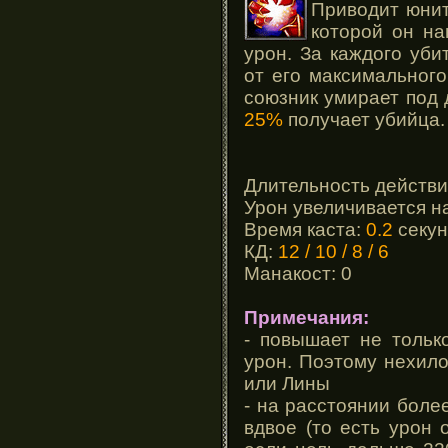
Приводит юнит
которой он н
урон. За каждого уби
от его максимальног
союзник умирает под 
25%
получает убийца.
Длительность действи
Урон увеличивается н
Время каста:
0.2
секу
КД:
12 / 10 / 8 / 6
Манакост: 0
Примечания:
- повышает не тольк
урон. Поэтому нехил
или Лины
- на расстоянии бол
вдвое (то есть урон 