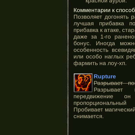
красной аурой.
Комментарии к способ
Позволяет догонять 
лучшая прибавка п
прибавка к атаке, ста
даже за 1-го ранено
бонус. Иногда мож
особенность всевидя
или особо наглых ре
фармить на лоу-хп.
Rupture
Разрывает п
Разрывает
передвижение о
пропорциональный
Пробивает магический
снимается.