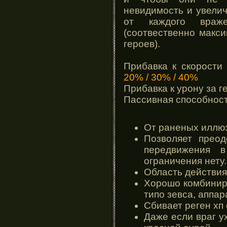
невидимость и увелич
от каждого враже
(соотвественно макс
героев).
Прибавка к скорости
20% / 30% / 40%
Прибавка к урону за г
Пассивная способнос
От раненых иллю
Позволяет преод
передвижения 
ограничения нету.
Область действия 
Хорошо комбинир
типо зевса, аппар
Сбивает реген хп с
Даже если враг у