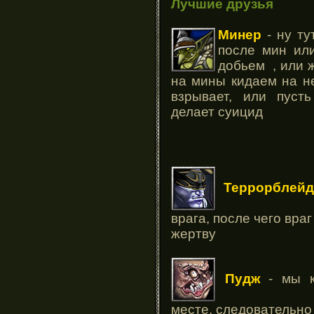
Лучшие друзья
Минер
- ну ту
после мин ил
добьем , или ж
на мины кидаем на не
взрывает, или пуст
делает суицид
Террорблей
врага, после чего вра
жертву
Пудж
- мы к
месте, следовательно