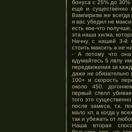
бонуса с 25% до 30% 
ещё и существенно 
Вампиризм же всегда 
я вас убедил не максит
есть кое-что получше,
эта наша хилка, котор
Начну с нашей 3-й 
стоить максить а не 
- А потому что она
вдумайтесь 5 лвлу им
передвижения за кажд
даже не обязательно 
100+ и скорость пер
около 450, догоня
первый спелл убивае
того это существенн
после замеса, т.к. п
мало хп, а когда у вс
так и убежать от любо
Наша вторая спос
большое аое, не са