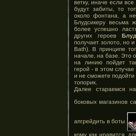
ветку, иначе если все
будут забиты, то то
около фонтана, а не
Блудсикеру весьма ж
более успешно ластх
других героев
Блу
получает золото, но и
Bath). В принципе т
начале, на базе. Это 
на линию пойдет та
герой - в этом случа
и не сможете подойти 
топорик.
Далее стараемся на
боковых магазинов с
апгрейдить в боты
кому как нравится, дл