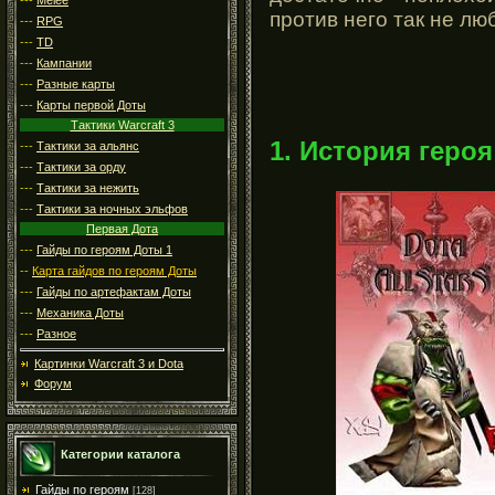
против него так не лю
---
RPG
---
TD
---
Кампании
---
Разные карты
---
Карты первой Доты
Тактики Warcraft 3
1. История героя
---
Тактики за альянс
---
Тактики за орду
---
Тактики за нежить
---
Тактики за ночных эльфов
Первая Дота
---
Гайды по героям Доты 1
--
Карта гайдов по героям Доты
---
Гайды по артефактам Доты
---
Механика Доты
---
Разное
Картинки Warcraft 3 и Dota
Форум
Категории каталога
Гайды по героям
[128]