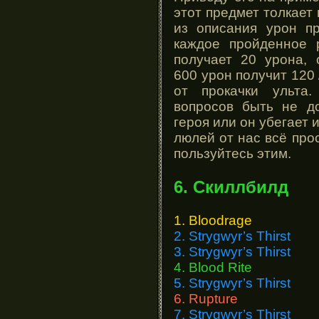
этот предмет толкает 
из описания урон п
каждое пройденное 
получает 20 урона, 
600 урон получит 120 
от прокачки ульта
вопросов быть не д
героя или он убегает 
люлей от нас всё про
пользуйтесь этим.
6. Скиллбилд
1. Bloodrage
2. Strygwyr’s Thirst
3. Strygwyr’s Thirst
4. Blood Rite
5. Strygwyr’s Thirst
6. Rupture
7. Strygwyr’s Thirst