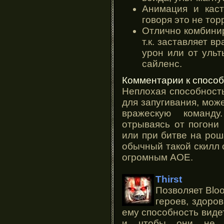
Анимация и кас
говоря это не тор
Отлично комбини
т.к. заставляет в
урон или от уль
сайленс.
Комментарии к способ
Неплохая способность
для запугивания, мож
вражескую команд
отрываясь от погони
или при битве на рош
обычный такой скилл 
огромным АОЕ.
Thirst
Позволяет Blo
героев, здоро
ему способность видет
и чтобы они не д