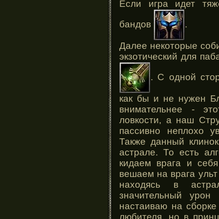
Если игра идет тяж
бандов
.
Далее некоторые соб
экзотический для паб
. С одной сто
как бы и не нужен Б
внимательнее - эт
ловкости, а наш Стр
пассивно неплохо у
Также данный клинок
астрале. То есть ал
кидаем врага и себя
вешаем на врага ульт
находясь в астра
значительный урон
настаиваю на сборке
любителя, но в прин