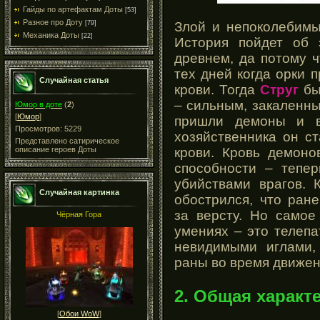
Гайды по артефактам Доты
[53]
Разное про Доту
Злой и непоколебим
[79]
Механика Доты
[22]
История пойдет об 
древнем, да потому ч
тех дней когда орки 
Случайная статья
крови. Тогда
Струг
бы
– сильным, закаленны
Юмор в доте
(
2
)
[
Юмор
]
пришли демоны и в
Просмотров: 5229
хозяйственника он с
Представлено сатирическое
крови. Кровь демоно
описание героев Доты
способности – тепе
убийствами врагов. 
Случайная картинка
обострился, что ран
за версту. Но самое
Чёрная Гора
умениях – это телепа
невидимыми иглами,
раны во время движен
2. Общая характ
[
Обои WoW
]