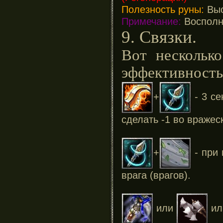
Полезность руны:
Выс
Примечание:
Восполни
9. Связки.
Вот нескольк
эффективность
+
- 3 се
сделать -1 во вражес
+
- при 
врага (врагов).
или
и