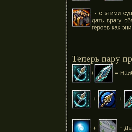
- с этими с
дать врагу сб
героев как эни
Теперь пару п
+
= Наиб
+
+
-
+
Да