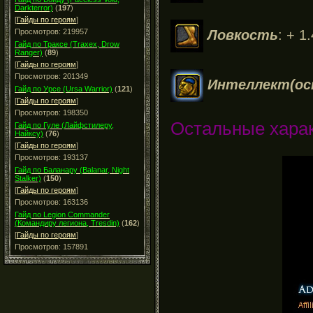
Darkterror)
(
197
)
[
Гайды по героям
]
Ловкость
: + 1.
Просмотров: 219957
Гайд по Траксе (Traxex, Drow
Ranger)
(
89
)
[
Гайды по героям
]
Просмотров: 201349
Интеллект
(о
Гайд по Урсе (Ursa Warrior)
(
121
)
[
Гайды по героям
]
Просмотров: 198350
Остальные харак
Гайд по Гуле (Лайфстилеру,
Найксу)
(
76
)
[
Гайды по героям
]
Просмотров: 193137
Гайд по Баланару (Balanar, Night
Stalker)
(
150
)
[
Гайды по героям
]
Просмотров: 163136
Гайд по Legion Commander
(Командиру легиона, Tresdin)
(
162
)
[
Гайды по героям
]
Просмотров: 157891