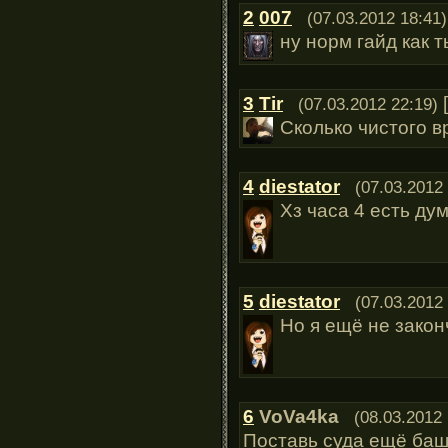
2
007
(07.03.2012 18:41)
ну норм гайд как 
3
Tir
[
(07.03.2012 22:19)
Сколько чистого 
4
diestator
(07.03.2012
Хз часа 4 есть дум
5
diestator
(07.03.2012
Но я ещё не зако
6
VoVa4ka
(08.03.2012 
Поставь суда ещё баш