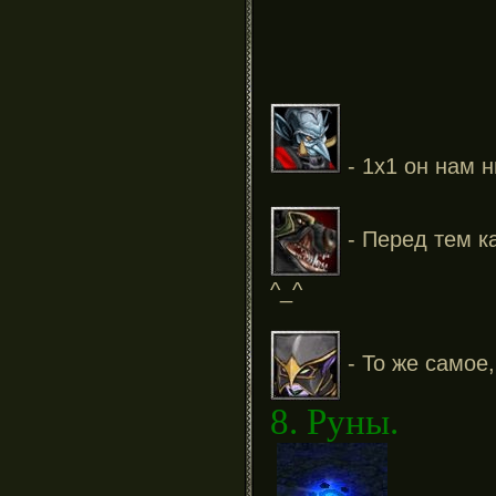
- 1х1 он нам н
- Перед тем к
^_^
- То же самое,
8. Руны.