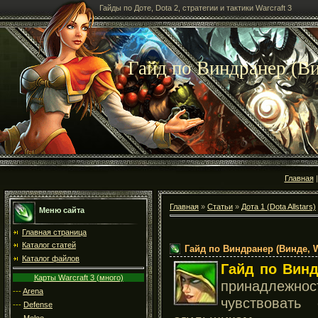
Гайды по Доте, Dota 2, стратегии и тактики Warcraft 3
Гайд по Виндранер (Вин
Главная
Главная
»
Статьи
»
Дота 1 (Dota Allstars)
Меню сайта
Главная страница
Каталог статей
Гайд по Виндранер (Винде, Wi
Каталог файлов
Гайд по Винд
Карты Warcraft 3 (много)
принадлежно
---
Arena
чувствовать
---
Defense
---
Melee