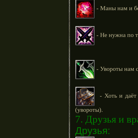
- Маны нам и бе
- Не нужна по т
- Увороты нам 
- Хоть и даёт 
(увороты).
7. Друзья и вр
Друзья: