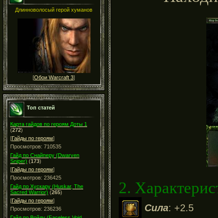
Длинноволосый герой хуманов
[
Обои Warcraft 3
]
Топ статей
Карта гайдов по героям Доты 1
(
272
)
[
Гайды по героям
]
Просмотров: 710535
Гайд по Снайперу (Dwarven
Sniper)
(
173
)
[
Гайды по героям
]
Просмотров: 236425
2. Характерис
Гайд по Хускару (Huskar, The
Sacred Warrior)
(
265
)
[
Гайды по героям
]
Сила
: +2.5
Просмотров: 236236
Гайд по Войду (Faceless Void,