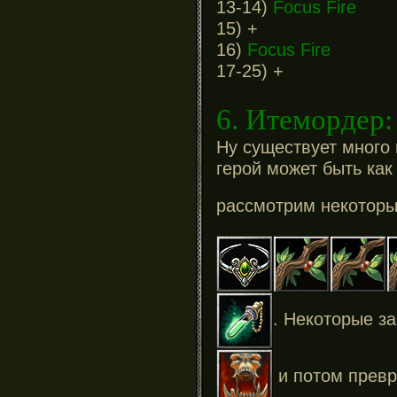
13-14)
Focus Fire
15) +
16)
Focus Fire
17-25) +
6. Итемордер:
Ну существует много 
герой может быть как
рассмотрим некоторые
. Некоторые з
и
потом превр