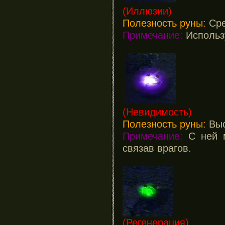
(Иллюзии)
Полезность руны:
Сре
Примечание:
Использу
(Невидимость)
Полезность руны:
Выс
Примечание:
С ней м
связав врагов.
(Регенерация)