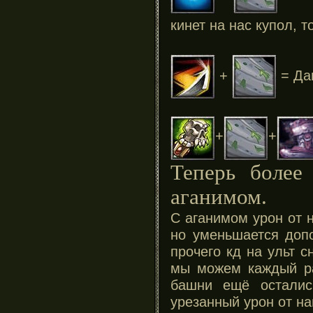
кинет на нас купол, т
+
= Дам
+
+
Теперь более
аганимом.
С аганимом урон от 
но уменьшается доп
прочего кд на ульт с
мы можем каждый ра
башни ещё осталис
урезанный урон от н