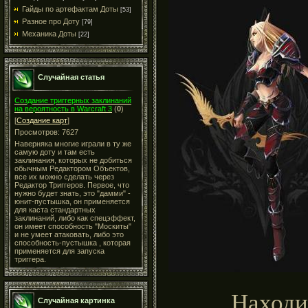
Гайды по артефактам Доты
[53]
Разное про Доту
[79]
Механика Доты
[22]
Случайная статья
Создание триггерных заклинаний
на вероятность в Warcraft 3
(
0
)
[
Создание карт
]
Просмотров: 7627
Наверняка многие играли в ту же
самую доту и там есть
заклинания, которых не добиться
обычным Редактором Объектов,
все их можно сделать через
Редактор Триггеров. Первое, что
нужно будет знать, это "дамми" -
юнит-пустышка, он применяется
для каста стандартных
заклинаний, либо как спецэффект,
он имеет способность "Москиты"
и не умеет атаковать, либо это
способность-пустышка , которая
применяется для запуска
триггера.
Находит
Случайная картинка