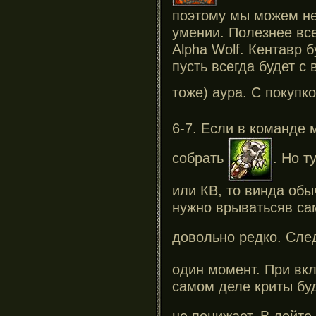
поэтому мы можем не
умении. Полезнее вс
Alpha Wolf. Кентавр 
пусть всегда будет с 
тоже) аура.
С покупк
6-7.
Если в команде
собрать
. Но
т
или КВ, то
винда обыч
нужно
врыватьсяв са
довольно
редко.
След
один момент. При вкл
самом деле криты бу
не понижает. В лейте