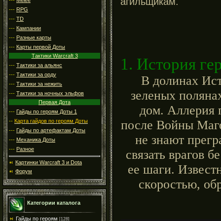
агильщикам.
---
RPG
---
TD
---
Кампании
---
Разные карты
---
Карты первой Доты
Тактики Warcraft 3
1. История ге
---
Тактики за альянс
---
Тактики за орду
В долинах Ист
---
Тактики за нежить
зеленых полянах
---
Тактики за ночных эльфов
Первая Дота
дом. Аллерия 
---
Гайды по героям Доты 1
после Войны Маго
--
Карта гайдов по героям Доты
---
Гайды по артефактам Доты
не знают прегр
---
Механика Доты
---
Разное
связать врагов 
Картинки Warcraft 3 и Dota
ее шаги. Известн
Форум
скоростью, об
Категории каталога
Гайды по героям
[128]