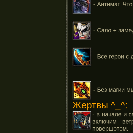
- Антимаг. Что
- Сало + заме
- Все герои с
- Без магии м
Жертвы ^_^:
- в начале и 
включим вет
повершотом.