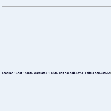
Главная
•
Блог
•
Карты Warcraft 3
•
Гайды для первой Доты
•
Гайды для Доты 2