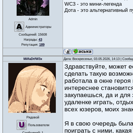
WC3 - это мини-легенда
Дота - это альтернативный п
Admin
Администраторы
Сообщений:
15608
Награды:
43
Репутация:
189
MilfaDtfW3x
Дата: Воскресенье, 03.05.2026, 14:13 | Сооб
Здравствуйте, может е
сделать такую возможн
работала в окне героя
интереснее становится
закупаешься, да и для
удаленке играть, отдых
всех юзеров, моих зн
Рядовой
Я в свою очередь была
Пользователи
поиграть с ними, какая
Сообщений:
1