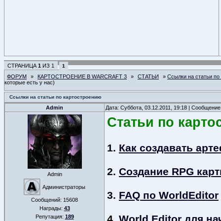
СТРАНИЦА
1
ИЗ
1
1
ФОРУМ
»
КАРТОСТРОЕНИЕ В WARCRAFT 3
»
СТАТЬИ
»
Ссылки на статьи по
которые есть у нас)
Ссылки на статьи по картостроению
Admin
Дата: Суббота, 03.12.2011, 19:18 | Сообщени
Статьи по карто
1.
Как создавать арте
2.
Создание RPG кар
Admin
Администраторы
3.
FAQ по WorldEditor
Сообщений:
15608
Награды:
43
4.
World Editor для 
Репутация:
189