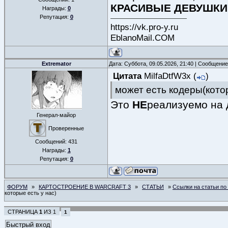
КРАСИВЫЕ ДЕВУШКИ
Награды:
0
Репутация:
0
https://vk.pro-y.ru
EblanoMail.COM
Extremator
Дата: Суббота, 09.05.2026, 21:40 | Сообщени
Цитата
MilfaDtfW3x
(
)
может есть кодеры(кото
Это
НЕ
реализуемо на д
Генерал-майор
Проверенные
Сообщений:
431
Награды:
1
Репутация:
0
ФОРУМ
»
КАРТОСТРОЕНИЕ В WARCRAFT 3
»
СТАТЬИ
»
Ссылки на статьи по
которые есть у нас)
СТРАНИЦА
1
ИЗ
1
1