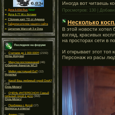
Иногда вот читаешь к
Просмотров: 130 | Добав
Дота 6.83d Rus
New!
Дота 6.77 AI с ботами
Сборник карт TD от Админа
Несколько косп
Гайдописателям нашего сайта
В этой новости хотел
Цитатник Warcraft 3 и Dota
взгляд, красивых косп
на просторах сети в п
Последнее на форуме
И открывает этот топ к
Считаем до 1 000 000!!!
(2192)
[
Игры форума
]
Персонаж из расы люд
Минутка воспоминаний
(46)
[
Общение фанатов WC3
]
Mellon настоящий Eul?
(12)
[
Курилка
]
Какой Ваш любимый герой DotA?
(53)
[
Dota Allstars
]
ОЧЕНЬ ИНТЕРЕСНО!!! Самый
сильный герой в доте
(968)
[
Dota Allstars
]
Проблема с Дотой
(17)
[
Вопросы и ответы
]
Аниме
(289)