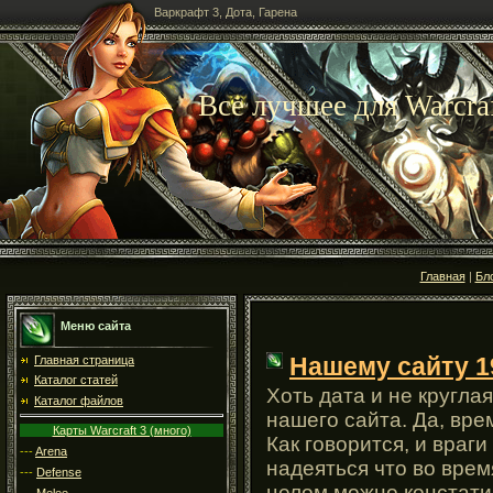
Варкрафт 3, Дота, Гарена
Все лучшее для Warcraf
Главная
|
Бл
Меню сайта
Нашему сайту 1
Главная страница
Каталог статей
Хоть дата и не кругл
Каталог файлов
нашего сайта. Да, вре
Карты Warcraft 3 (много)
Как говорится, и враги
---
Arena
надеяться что во врем
---
Defense
целом можно констатир
---
Melee