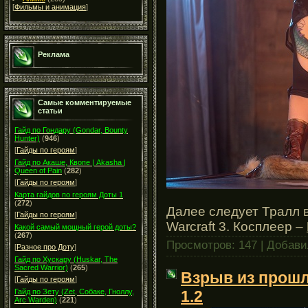
[
Фильмы и анимация
]
Реклама
Самые комментируемые
статьи
Гайд по Гондару (Gondar, Bounty
Hunter)
(
946
)
[
Гайды по героям
]
Гайд по Акаше, Квопе | Akasha |
Queen of Pain
(
282
)
[
Гайды по героям
]
Карта гайдов по героям Доты 1
(
272
)
Далее следует Тралл 
[
Гайды по героям
]
Warcraft 3. Косплеер –
Какой самый мощный герой доты?
(
267
)
Просмотров: 147 | Добав
[
Разное про Доту
]
Гайд по Хускару (Huskar, The
Sacred Warrior)
(
265
)
Взрыв из прошло
[
Гайды по героям
]
Гайд по Зету (Zet, Собаке, Гноллу,
1.2
Arc Warden)
(
221
)