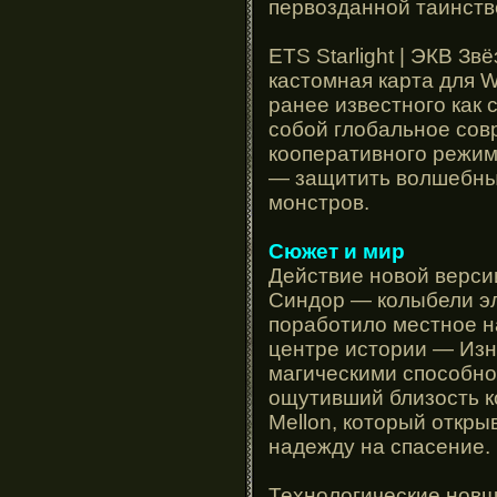
первозданной таинств
ETS Starlight | ЭКВ З
кастомная карта для Wa
ранее известного как 
собой глобальное сов
кооперативного режима
— защитить волшебный
монстров.
Сюжет и мир
Действие новой верси
Синдор — колыбели э
поработило местное на
центре истории — Изн
магическими способнос
ощутивший близость ко
Mellon, который откры
надежду на спасение.
Технологические новше