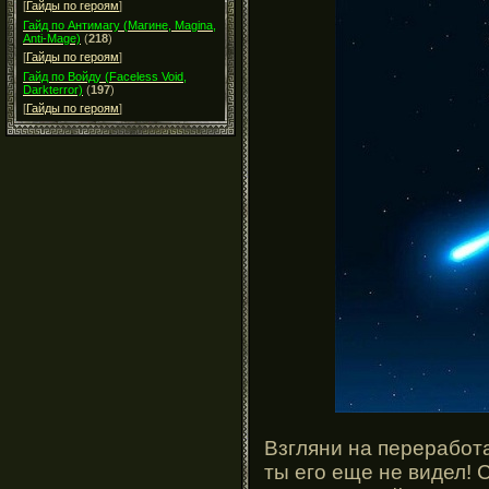
[
Гайды по героям
]
Гайд по Антимагу (Магине, Magina,
Anti-Mage)
(
218
)
[
Гайды по героям
]
Гайд по Войду (Faceless Void,
Darkterror)
(
197
)
[
Гайды по героям
]
Взгляни на переработ
ты его еще не видел!