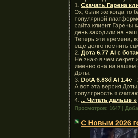
1.
Скачать Гарена кл
Эх, были же когда то 
популярной платформой
сайта клиент Гарены к
день заходили на наш 
Теперь эти времена, к
еще долго помнить са
2.
Дота 6.77 AI с бота
Не знаю в чем секрет 
именно она на нашем 
Доты.
3.
DotA 6.83d AI 1.4e
-
А вот эта версия Доты
популярность я счита
4.
...
Читать дальше »
Просмотров: 1647 | Доб
С Новым 2026 г