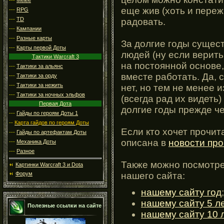
еще жив (хоть и переж
---
RPG
---
TD
радовать.
---
Кампании
---
Разные карты
За долгие годы сущес
---
Карты первой Доты
людей (ну если верить
Тактики Warcraft 3
на постоянной основе,
---
Тактики за альянс
вместе работать. Да, 
---
Тактики за орду
---
Тактики за нежить
нет, но тем не менее 
---
Тактики за ночных эльфов
(всегда рад их видеть
Первая Дота
долгие годы прежде че
---
Гайды по героям Доты 1
--
Карта гайдов по героям Доты
Если кто хочет прочит
---
Гайды по артефактам Доты
описана в
новости про
---
Механика Доты
---
Разное
Также можно посмотре
Картинки Warcraft 3 и Dota
нашего сайта:
Форум
нашему сайту год
;
нашему сайту 5 л
Полезные ссылки на сайте
нашему сайту 10 